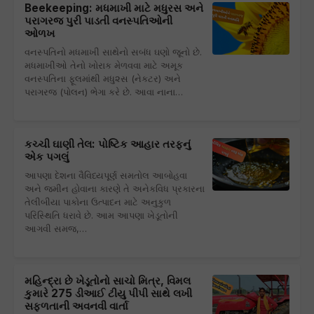
Beekeeping: મધમાખી માટે મધુરસ અને
પરાગરજ પુરી પાડતી વનસ્પતિઓની
ઓળખ
વનસ્પતિનો મધમાખી સાથેનો સબંધ ઘણો જૂનો છે.
મધમાખીઓ તેનો ખોરાક મેળવવા માટે અમૂક
વનસ્પતિના ફૂલમાંથી મધુ૨સ (નેકટર) અને
પરાગરજ (પોલન) ભેગા કરે છે. આવા નાના…
કચ્ચી ઘાણી તેલ: પોષ્ટિક આહાર તરફનું
એક પગલું
આપણા દેશના વૈવિધ્યપૂર્ણ સમતોલ આબોહવા
અને જમીન હોવાના કારણે તે અનેકવિધ પ્રકારના
તેલીબીયા પાકોના ઉત્પાદન માટે અનુકુળ
પરિસ્થિતિ ધરાવે છે. આમ આપણા ખેડૂતોની
આગવી સમજ,…
મહિન્દ્રા છે ખેડૂતોનો સાચો મિત્ર, વિમલ
કુમારે 275 ડીઆઈ ટીયુ પીપી સાથે લખી
સફળતાની અવનવી વાર્તા