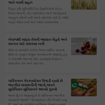
અને ગરમી સહન
બિહાર કૃષિ યુનિવર્સિટીના વૈજ્ઞાનિકોએ ઉચ્ચ
ઉપજ આપતી, રોગ પ્રતિરોધક અને આબોહવાને
અનુકૂળ ઘઉંની નવી જાતો ઓળખી કાઢી છે, જેથી
ખેડૂતો ઓછા ખર્ચે અને ઓછા સંસાધનોમાં…
નેપાળથી ખાદ્ય તેલની આયાત ખેડૂતો અને
સરકાર માટે સમસ્યા બની
SEA ના સભ્યોને લખેલા તેમના માસિક પત્રમાં,
SEA ના પ્રમુખ સંજીવ અસ્થાનાએ જણાવ્યું હતું
કે નેપાળથી ભારતમાં મોટા પ્રમાણમાં રિફાઇન્ડ
સોયાબીન તેલ અને પામ તેલ…
પાકિસ્તાન ગેરકાયદેસર ઉગાડી રહ્યો છે
ભારતીય બાસમતીની જાતો,ભારતે
યુરોપિયન યુનિયનને આપ્યો પુરાવો
ભારતે EU ને જણાવ્યું છે કે પાકિસ્તાન ભારતીય
બાસમતી જાતોને "ગેરકાયદેસર રીતે ઉગાડી રહ્યું
છે" અને આ સંદર્ભમાં યુરોપિયન લેબમાં કરવામાં