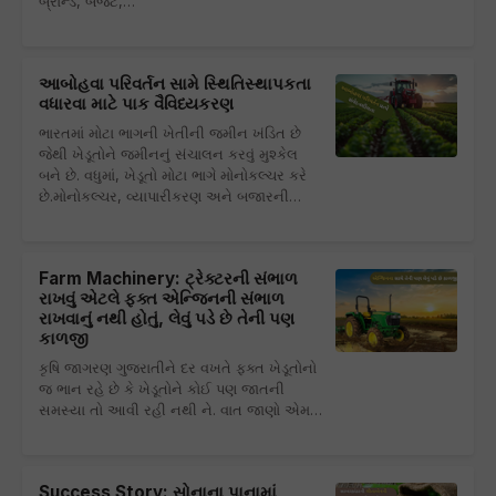
બ્રાન્ડ, બજેટ,…
આબોહવા પરિવર્તન સામે સ્થિતિસ્થાપકતા
વધારવા માટે પાક વૈવિધ્યકરણ
ભારતમાં મોટા ભાગની ખેતીની જમીન ખંડિત છે
જેથી ખેડૂતોને જમીનનું સંચાલન કરવું મુશ્કેલ
બને છે. વધુમાં, ખેડૂતો મોટા ભાગે મોનોકલ્ચર કરે
છે.મોનોકલ્ચર, વ્યાપારીકરણ અને બજારની…
Farm Machinery: ટ્રેક્ટરની સંભાળ
રાખવું એટલે ફક્ત એન્જિનની સંભાળ
રાખવાનું નથી હોતું, લેવું પડે છે તેની પણ
કાળજી
કૃષિ જાગરણ ગુજરાતીને દર વખતે ફક્ત ખેડૂતોનો
જ ભાન રહે છે કે ખેડૂતોને કોઈ પણ જાતની
સમસ્યા તો આવી રહી નથી ને. વાત જાણો એમ…
Success Story: સોનાના પાનામાં