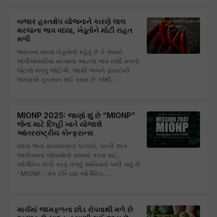
બજાર હસ્તક્ષેપ યોજનાને કારણે લાલ
મરચાના ભાવ વધ્યા, ખેડૂતોને મોટી રાહત
મળી
જરાતના મરચા ખેડૂતોનો કહેવું છે કે અમને
એપીએમસીમાં મરચાના આટલા ભાવ નથી મળતો
જેટલો મળવું જોઈએ. આથી અમને ફાયદાની
જગ્યાએ નુકસાન થઈ રહ્યા છે. જેથી…
MIONP 2025: જાણો શું છે “MIONP”
જેના માટે દિલ્હી ખાતે યોજાશે
આંતરરાષ્ટ્રીય કોન્ફરાન્સ
વધતા જતા વાતાવરણના પડકારો, વસ્તી અને
આરોગ્યના જોખમોનો સામનો કરવા માટે,
ઓર્ગેનિક ખેતી તરફ વળવું અનિવાર્ય બની ગયું છે.
' MIONP - મેક ઈન્ડિયા ઓર્ગેનિક,…
માર્ચમાં જામફળના છોડ રોપવાથી મળે છે