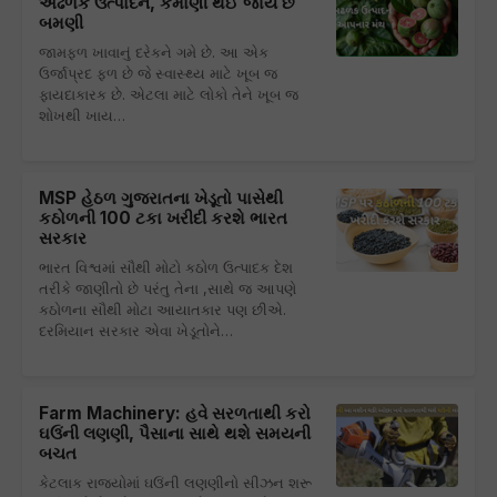
અઢળક ઉત્પાદન, કમાણી થઈ જાય છે
બમણી
જામફળ ખાવાનું દરેકને ગમે છે. આ એક
ઉર્જાપ્રદ ફળ છે જે સ્વાસ્થ્ય માટે ખૂબ જ
ફાયદાકારક છે. એટલા માટે લોકો તેને ખૂબ જ
શોખથી ખાય…
MSP હેઠળ ગુજરાતના ખેડૂતો પાસેથી
કઠોળની 100 ટકા ખરીદી કરશે ભારત
સરકાર
ભારત વિશ્વમાં સૌથી મોટો કઠોળ ઉત્પાદક દેશ
તરીકે જાણીતો છે પરંતુ તેના ,સાથે જ આપણે
કઠોળના સૌથી મોટા આયાતકાર પણ છીએ.
દરમિયાન સરકાર એવા ખેડૂતોને…
Farm Machinery: હવે સરળતાથી કરો
ઘઉંની લણણી, પૈસાના સાથે થશે સમયની
બચત
કેટલાક રાજ્યોમાં ઘઉંની લણણીનો સીઝન શરૂ