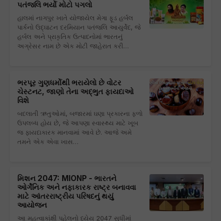
પતંજલિ ભર્યો મોટો પગલો
હાલમાં નાગપુર ખાતે યોજાયેલ મેગા ફૂડ હર્બલ
પાર્કનો ઉદ્ઘાટન દરમિયાન પતંજલિ આયુર્વેદ, જે
હર્બલ અને પ્રાકૃતિક ઉત્પાદનોમાં ભારતનું
અગ્રેસર નામ છે એક મોટી જાહેરાત કરી…
ભરપૂર ગુણધર્મોથી ભરાયેલો છે વોટર
ચેસ્ટનટ, જાણો તેના અદ્ભુત ફાયદાઓ
વિશે
બદલાતી ઋતુઓમાં, બજારમાં ઘણા પ્રકારના ફળો
ઉપલબ્ધ હોય છે, જે આપણા સ્વાસ્થ્ય માટે ખૂબ
જ ફાયદાકારક માનવામાં આવે છે. આજે અમે
તમને એક એવા ખાસ…
મિશન 2047: MIONP - ભારતને
ઓર્ગેનિક અને નફાકારક રાષ્ટ્ર બનાવવા
માટે આંતરરાષ્ટ્રીય પરિષદનું થયુું
આયોજન
આ મહત્વાકાંક્ષી પહેલનો ધ્યેય 2047 સુધીમાં