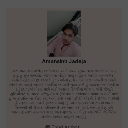
Amansinh Jadeja
મારૂ નામ અમનસિંહ જાડેજા છે. મારો જન્મ ગુજરાતના રાજકોટમાં થયુ
હતુ. હું મૂળ રાજકોટ જિલ્લાના ગોંડલ તાલુકા હેઠળ આવેલ આંબરડીયા
ગામનો રહેવાસી છુ. જ્યારે હું 15 વર્ષનો હતો ત્યારે મારા પપ્પાની સરકારી
નૌકરીના કારણે આપણે દિલ્લીમાં જ વસી ગયા.અને હું ત્યારથી જ દિલ્લીમાં
રહું છુ. 10માં ધોરણ પછી મારી ભણતર દિલ્લીમાં જ થવા માંડી. દિલ્હી
યુનિવર્સિટીથી પોસ્ટ ગ્રેજુએશન (Political science honr's) કર્યા પછી
હું પત્રકારિતાના કોર્સ કર્યુ અને કોર્સ કર્યા પછીથી એટલે કે છેલ્લા 7 વર્ષથી
હું પત્રકારના રૂપમાં ફરજ બજાવું છું. એક પત્રકારના રૂપમાં ભારત
ખબરથી થી મેં મારા કરિયરની શરૂઆત કરી હતી. અને હવે હું કૃષિ
જાગરણ સાથે સંકળાયેલા છુ અને ગુજરાતના ખેડૂત ભાઈઓને ઓર્ગેનિક
ખેતીના વિશેમાં માહિતી આપુ છું.
Email Author