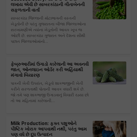
લખાય એવી છે સાબરકાંઠાની ગીતાબેનની
સફળતાની વાર્તા
સાબરકાંઠા જિલ્લાની મોટાભાગની વસ્તની
ખેડૂતોની છે પરંતુ ગુજરાતના બીજા જિલ્લાઓના
સરખામણીએ ત્યાંના ખેડૂતોની આવક ખૂબ જ
ઓછી છે. સાબરકાંઠા ગુજરાત અને દેશના સૌથી
પછાત જિલ્લાઓમાંનો…
ફેબ્રુઆરીમાં ઉગાડો કારેલાની આ અવનવી
જાત, ઓનલાઇન ઓર્ડર કરી અહિંયાથી
મંગાવો બિયારણ
પાકની ખેતી ઉપરાંત, ખેડૂતો શાકભાજીની ખેતી
કરીને સરળતાથી પોતાની આવક વધારી શકે છે.
જો તમે પણ શાકભાજી ઉગાડવાનું વિચારી રહ્યા છો
તો આ મહિનામાં કારેલાની…
Milk Production: ફક્ત પશુઓને
પૌષ્ટિક ખોરાક આપવાથી નથી, પરંતુ આમ
પણ વધે છે દૂધ ઉત્પાદન