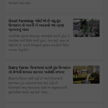
અત્યારે પણ ઘણા…
Goat farming: જોઈએ છે વધુ દૂધ
ઉત્પાદન તો બકરી ને ખવડાવો આ ત્રણ
પ્રકારનું ચારા
બકરીઓ ખુલ્લા મેદાનમાં, જંગલોમાં ચરતી હોય કે
ખેતરોમાં તેની ઉછેર થતી હોય, તેના માટે ચારા તો
જોઈએ છે. બકરી નિષ્ણાતો મુજબ બકરીની ઉછેર
કરનાર ખેડૂતોને…
Dairy farm: ઉનાળામાં ઘટશે દૂધ ઉત્પાદન
તો મેળવી શકાય સરકાર પાસેથી વળતર
શિયાળા વિદાય પામી રહી છે અને ઉનાળાની
શરૂઆત ટૂંક સમયમાં થવા જઈ રહી છે.
ઉનાળાની ઋતુ આવતાના સાથે જ પશુપાલકોની
મુશ્કેલીમાં વધારો પણ થઈ જાય…