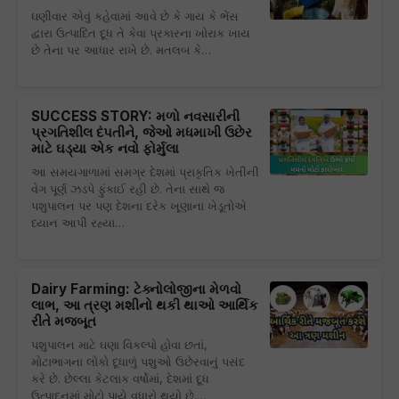
ઘણીવાર એવું કહેવામાં આવે છે કે ગાય કે ભેંસ
દ્વારા ઉત્પાદિત દૂધ તે કેવા પ્રકારના ખોરાક ખાય
છે તેના પર આધાર રાખે છે. મતલબ કે…
SUCCESS STORY: મળો નવસારીની
પ્રગતિશીલ દંપતીને, જેઓ મધમાખી ઉછેર
માટે ઘડ્યા એક નવો ફોર્મુલા
આ સમયગાળામાં સમગ્ર દેશમાં પ્રાકૃતિક ખેતીની
વેગ પૂર્ણ ઝડપે ફુંકાઈ રહી છે. તેના સાથે જ
પશુપાલન પર પણ દેશના દરેક ખૂણાના ખેડૂતોએ
ધ્યાન આપી રહ્યા…
Dairy Farming: ટેક્નોલોજીના મેળવો
લાભ, આ ત્રણ મશીનો થકી થાઓ આર્થિક
રીતે મજબૂત
પશુપાલન માટે ઘણા વિકલ્પો હોવા છતાં,
મોટાભાગના લોકો દૂધાળું પશુઓ ઉછેરવાનું પસંદ
કરે છે. છેલ્લા કેટલાક વર્ષોમાં, દેશમાં દૂધ
ઉત્પાદનમાં મોટો પાયે વધારો થયો છે.…