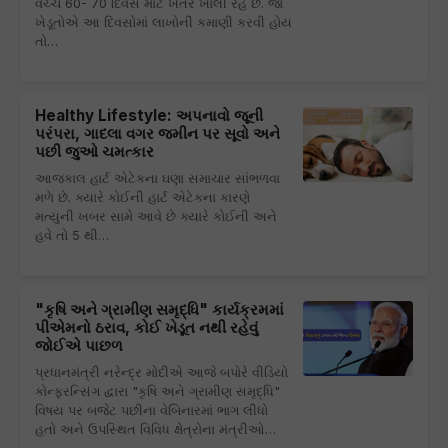
વચ્ચે 60- 70 દિવસ માટે ખેતર ખાલી રહે છે. જો
ખેડૂતોએ આ દિવસોમાં લાખોની કમાણી કરવી હોય
તો…
Healthy Lifestyle: અપનાવો જૂની
પરંપરા, ગાદલા વગર જમીન પર સૂવો અને
પછી જુઓ ચમત્કાર
આજકાલ હાર્ટ એટેકના ઘણા સમાચાર સાંભળવા
મળે છે. ક્યારે કોઈની હાર્ટ એટેકના કારણે
મત્યુની ખબર સામે આવે છે ક્યારે કોઈની અને
હવે તો 5 થી…
"કૃષિ અને ગ્રામીણ સમૃદ્ધિ" કાર્યક્રમમાં
પીએમનો ઠરાવ, કોઈ ખેડૂત નથી રહેવું
જોઈએ પાછળ
પ્રધાનમંત્રી નરેન્દ્ર મોદીએ આજે બપોરે વીડિયો
કોન્ફરન્સિંગ દ્વારા "કૃષિ અને ગ્રામીણ સમૃદ્ધિ"
વિષય પર બજેટ પછીના વેબિનારમાં ભાગ લીધો
હતો અને ઉપસ્થિત વિવિધ ક્ષેત્રોના મંત્રીઓ…