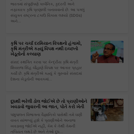
ભારતમાં સંપૂર્ણપણે કાર્બનિક, કુદરતી અને
નફાકારક કૃષિ પ્રણાલી બનાવવાનો છે. આ પગલું
સંયુક્ત રાષ્ટ્રના ટકાઉ વિકાસ લક્ષ્યો (SDGs)
અને…
કૃષિ પર ચર્ચા દરમિયાન વિપક્ષનો હંગામો,
કૃષિ મંત્રીએ કહ્યું વિપક્ષ નથી ઇચ્છતો
ખેડૂતોનો કલ્યાણ
સંસદ સ્થગિત કરવા પર કેન્દ્રીય કૃષિ મંત્રી
શિવરાજ સિંહ ચૌહાણે વિપક્ષ પર આકાર પ્રહાર
કર્યો છે. કૃષિ મંત્રીએ કહ્યું કે ગુરુવારે સંસદમાં
દેશના ખેડૂતોની આવકમાં…
દૂધથી ભરેલી ડોલ જોઈએ છે તો પ્રાણીઓને
ખવડાવો જુવારની આ જાત, પોતે કરો ખેતી
પશુપાલન વિભાગના વૈજ્ઞાનિકો પાસેથી તમે ઘણી
વખત સાંભળ્યું હશે કે પ્રાણીઓને અનાજ
ખવડાવવુ જોઈએ નહીં, કેમ કે તેથી તેમની
તબિયત લથડે છે અને તેઓ દૂધ…