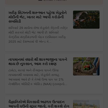
ખરીફ સિઝનની શરૂઆત પહેલા ખેડૂતોને
મોદીની ભેટ, ખાતર માટે આપી કરોડોની
સબસિડી
શનિવારે 29 માર્ચના રોજ ખેડૂતોને કેંદ્રની નરેંદ્ર
મોદી સરકારે મોટી ભેટ આપી છે. શનિવારે
કેન્દ્રીય મંત્રીમંડળની બેઠક દરમિયાન ખરીફ
2025 માટે દેશભરમાં પી એન્ડ કે…
તાપમાનમાં વધારો થી શાકભાજીના પાકને
થાય છે નુકસાન, આમ કરો રક્ષણ
ટામેટા, મરચાં અને રીંગણના પાકને ઊંચા
તાપમાનથી બચાવવા માટે, ખેડૂતોને સલાહ
આપવામાં આવે છે કે તેઓ ઉભા પાક પર 2%
નેપ્થેલિન એસિટિક એસિડ (NAA) દ્રાવણનો…
વૈજ્ઞાનિકોએ વિકસાવી અઢળક ઉત્પાદન
આપતી ઘઉંની સૂપર જાતો, કરી શકશે રોગ