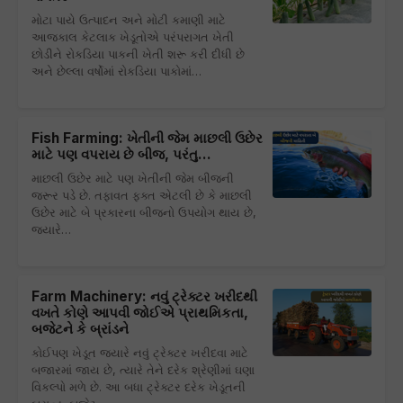
મોટા પાયે ઉત્પાદન અને મોટી કમાણી માટે
આજકાલ કેટલાક ખેડૂતોએ પરંપરાગત ખેતી
છોડીને રોકડિયા પાકની ખેતી શરૂ કરી દીધી છે
અને છેલ્લા વર્ષોમાં રોકડિયા પાકોમાં…
Fish Farming: ખેતીની જેમ માછલી ઉછેર
માટે પણ વપરાય છે બીજ, પરંતુ...
માછલી ઉછેર માટે પણ ખેતીની જેમ બીજની
જરૂર પડે છે. તફાવત ફક્ત એટલી છે કે માછલી
ઉછેર માટે બે પ્રકારના બીજનો ઉપયોગ થાય છે,
જ્યારે…
Farm Machinery: નવું ટ્રેક્ટર ખરીદથી
વખતે કોણે આપવી જોઈએ પ્રાથમિકતા,
બજેટને કે બ્રાંડને
કોઈપણ ખેડૂત જ્યારે નવું ટ્રેક્ટર ખરીદવા માટે
બજારમાં જાય છે, ત્યારે તેને દરેક શ્રેણીમાં ઘણા
વિકલ્પો મળે છે. આ બધા ટ્રેક્ટર દરેક ખેડૂતની