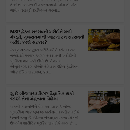
તેઓના આગળ દીપ પ્રગટાવશે. એમ તો મોટા
ભાગે નવરાત્રી દરમિયાન ગરબા…
MSP હેઠળ સરસવની ખરીદીને મળી
મંજૂરી, ગુજરાતમાંથી આટલા ટન સરસવની
ખરીદી કરશે સરકાર?
કેન્દ્ર સરકાર દ્વારા પરિસ્થિતિને જોતા દરેક
રાજ્યથી અલગ અલગ સરસવની ખરીદીની
પ્રકિચા શરૂ કરી દીધી છે. નેશનલ
એગ્રીકલ્ચરલ કોઓપરેટિવ માર્કેટિંગ ફેડરેશન
ઑફ ઈન્ડિયા મુજબ, 20…
શું છે બીજ પ્રાઇમિંગ? વૈજ્ઞાનિક થકી
જાણો તેના મહત્વના વિશેમા
પાકની કામગીરીને વેગ આપવા માટે બીજ
પ્રાઇમિંગ એક ખૂબ જ કાર્યક્ષમ તકનીક તરીકે
ઉભરી રહ્યું છે. છોડના સંરક્ષણમાં, પ્રાઇમિંગનો
ઉપયોગ શારીરિક પ્રક્રિયા તરીકે થાય છે,…