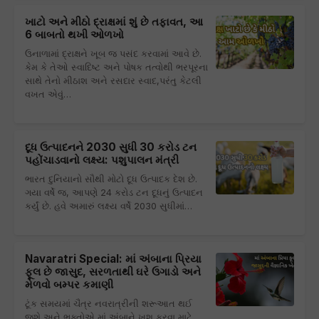
ખાટો અને મીઠો દ્રાક્ષમાં શું છે તફાવત, આ
6 બાબતો થખી ઓળખો
ઉનાળામાં દ્રાક્ષને ખૂબ જ પસંદ કરવામાં આવે છે.
કેમ કે તેઓ સ્વાદિષ્ટ અને પોષક તત્વોથી ભરપૂરના
સાથે તેનો મીઠાશ અને રસદાર સ્વાદ,પરંતુ કેટલી
વખત એવું…
દૂધ ઉત્પાદનને 2030 સુધી 30 કરોડ ટન
પહોંચાડવાનો લક્ષ્ય: પશુપાલન મંત્રી
ભારત દુનિયાનો સૌથી મોટો દૂધ ઉત્પાદક દેશ છે.
ગયા વર્ષે જ, આપણે 24 કરોડ ટન દૂધનું ઉત્પાદન
કર્યું છે. હવે અમારું લક્ષ્ય વર્ષે 2030 સુધીમાં…
Navaratri Special: માં અંબાના પ્રિયા
ફૂલ છે જાસુદ, સરળતાથી ઘરે ઉગાડો અને
મેળવો બમ્પર કમાણી
ટૂંક સમયમાં ચૈત્ર નવરાત્રીની શરૂઆત થઈ
જશે અને ભક્તોએ માં અંબાને ખુશ કરવા માટે