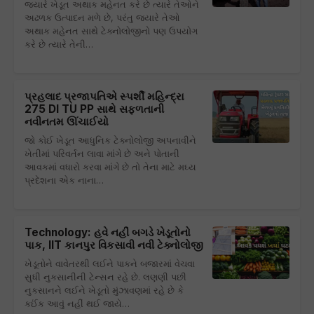
જ્યારે ખેડૂત અથાક મહેનત કરે છે ત્યારે તેઓને
અઢળક ઉત્પાદન મળે છે, પરંતુ જ્યારે તેઓ
અથાક મહેનત સાથે ટેક્નોલોજીનો પણ ઉપયોગ
કરે છે ત્યારે તેની…
પ્રહલાદ પ્રજાપતિએ સ્પર્શી મહિન્દ્રા
275 DI TU PP સાથે સફળતાની
નવીનતમ ઊંચાઈયો
જો કોઈ ખેડૂત આધુનિક ટેક્નોલોજી અપનાવીને
ખેતીમાં પરિવર્તન લાવા માંગે છે અને પોતાની
આવકમાં વધારો કરવા માંગે છે તો તેના માટે મઘ્ય
પ્રદેશના એક નાના…
Technology: હવે નહીં બગડે ખેડૂતોનો
પાક, IIT કાનપુર વિકસાવી નવી ટેક્નોલોજી
ખેડૂતોને વાવેતરથી લઈને પાકને બજારમાં વેચવા
સુધી નુકસાનીની ટેન્સન રહે છે. લણણી પછી
નુકસાનને લઈને ખેડૂતો મુંઝાવણમાં રહે છે કે
કઈંક આવું નહીં થઈ જાયે…