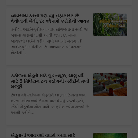
વ્યવસાય કરતા પણ વધુ નફાકારક છે
વેનીલાની ખેતી, દર વર્ષે થશે કરોડોની આવક
વેનીલા આઈસ્ક્રીમના નામ સાંભળતાના સાથે જ
બધાના મોડામાં પાણી આવી જાય છે. નાના
બાળકથી લઈને વડીલ સુધી બધાની મનગમતી
આઈસ્ક્રીમ વેનીલા છે. આજકાલ પરંપરાગત
ખેતીની…
કઠોળના ખેડૂતો માટે ગુડ ન્યૂઝ, ચાલુ વર્ષે
માટે 5 મિલિયન ટન કઠોળની ખરીદીને મળી
મંજૂરી
છેલ્લા વર્ષે કઠોળના ખેડૂતોને લઘુત્તમ ટેકાના ભાવ
કરતા ઓછા ભાવે તેમના પાક વેચવું પડ્યો હતો,
જેથી ખેડૂતોમાં મોટા પાયે આક્રોશ જોવા મળ્યો છે.
આથી કરીને…
ખેડૂતોની આવકમાં વધારો કરવા માટે