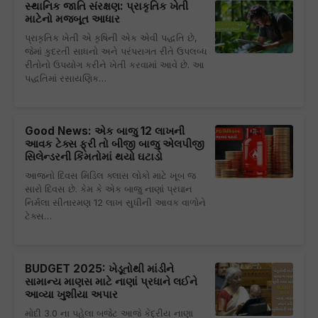
સ્થાનિક જાતિ સંરક્ષણ: પ્રાકૃતિક ખેતી
માટેનો મજબૂત આધાર
પ્રાકૃતિક ખેતી એ કૃષિની એક એવી પદ્ધતિ છે,
જેમાં કુદરતી સાધનો અને પરંપરાગત રીતે ઉપલબ્ધ
રીતોનો ઉપયોગ કરીને ખેતી કરવામાં આવે છે. આ
પદ્ધતિમાં રસાયણિક…
Good News: એક બાજુ 12 લાખની
આવક ટેક્સ ફ્રી તો બીજી બાજુ એલપીજી
સિલેન્ડરની કિંમતોમાં થયો ઘટાડો
આજનો દિવસ મિડિલ ક્લાસ લોકો માટે ખૂબ જ
સારો દિવસ છે. કેમ કે એક બાજુ નાણાં પ્રઘાન
નિર્મલા સીતારમણ 12 લાખ સુધીની આવક વાળોને
ટેક્સ…
BUDGET 2025: ખેડૂતોથી માંડીને
સામાન્ય માણસ માટે નાણાં પ્રધાને લઈને
આવ્યા ખુશીયા અપાર
મોદી 3.0 ના પહેલા બજેટ આજે કેંદ્રીય નાણા