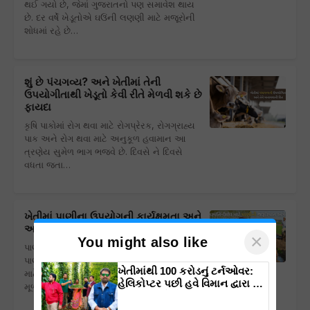
થઈ ગયો છે, જેમાં ગુજરાતનો પણ સમાવેશ થાય
છે. દર વર્ષે ખેડૂતોએ ઘઉંની લણણી માટે મજૂરોની
શોધમાં રહે છે…
શું છે પંચગવ્ય? અને ખેતીમાં તેની
ઉપયોગીતાથી ખેડૂતો કેવી રીતે મેળવી શકે છે
ફાયદા
કૃષિ પાકોમાં રોગ થવા માટે રોગપ્રેરક, રોગગ્રાહ્ય
પાક અને રોગ થવા માટે અનુકૂળ હવામાન આ
ત્રણેય સુમેળ ભાગ ભજવે છે. દિવસે ને દિવસે
વધતા જતા…
ખેતીમાં પાણીના ઉપયોગની કાર્યક્ષમતા અને
આધુનિક પિયત પદ્ધતિઓ
×
You might also like
પાણી જીવરસનું અગત્યનું ઘટક છે. ખેતીવાડીને
પાણી પૂરું પાડવાની વ્યવસ્થા જૈવિક ક્રિયાઓ
ખેતીમાંથી 100 કરોડનું ટર્નઓવર:
માટે સજીવની જેમ છે. વનસ્પતિ સામાન્ય રીતે
હેલિકોપ્ટર પછી હવે વિમાન દ્વારા કૃષિ
મૂળ મારફતે શોષણ દ્વારા જમીનમાંથી પાણી…
ક્રાંતિ લાવશે ડૉ. રાજારામ ત્રિપાઠી