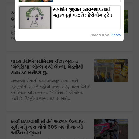
સંકલિત જીવાત વ્યવસ્થાપનમાં
કલાકોનું કામ મિનિટોમાં, માણસની જગ્યા
મહત્વપૂર્ણ પદ્ધતિ: ફેરોમોન ટ્રેપ
હવે એઆઈ ઝાડ પર ચઢી ને તોડશે નારિયેળ
નારિયેળના ઝાડ પર ચઢવું અને બદામ તોડવું હંમેશા
મુશ્કેલ કાર્ય રહ્યું છે. ખાસ કરીને સ્ત્રીઓ માટે
Powered by
iZooto
આ કામ કરવું ખૂબ જ મુશ્કેલ બની જાય છે.…
પારસ ડેરીએ પ્રીમિયમ ચીઝ બ્રાન્ડ
'ગેલેસિયા' લોન્ચ કર્યો લોન્ચ, ખેડૂતોથી
ડાયરેક્ટ ખરીદશે દૂધ
બજારમાં પોતાની પકડ મજબૂત કરવા અને
ગ્રાહકોની માંગને પહોંચી વળવા માટે, પારસ ડેરીએ
પ્રીમિયમ ચીઝ બ્રાન્ડ “ગેલેસિયા” એ લોન્ચ
કર્યો છે. દિલ્હીના ભારત મંડપમ ખાતે…
ખર્ચા ઘટાડવાથી માંડીને અઢળક ઉત્પાદન
સુધી મહિન્દ્રા નોવો 605 બદલી નાખ્યો
અંકિતનો જીવન