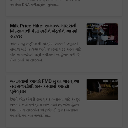
આવેલા DNA પરીક્ષણોના પુરાવા…
Milk Price Hike: સામાન્ય માણસની
ખિસ્સામાંથી પૈસા કાઢીને ખેડૂતોને આપશે
સરકાર
એક બાજુ કર્ણાટકની કોંગ્રેસ સરકારે લઘુમતી
સમાજ માટે કૉલેજ અને વેપારમાં મદદ કરવા માટે
પોતાના બજેટમાં ઘણી સ્કીમની જાહેરાત કરી છે,
તેના સાથે જ રાજ્યને…
બનાવવામાં આવશે FMD મુક્ત ભારત,આ
નવ રાજ્યોથી શરૂ કરવામાં આવ્યો
પ્રોગ્રામ
દેશને એફએમડી રોગ મુક્ત બનાવવા માટે કેન્દ્ર
સરકાર નવો પ્રોગ્રામ શરૂ કર્યો છે, જેના હેઠળ
દેશના નવ રાજ્યોને એફએમડી મુક્ત બનાવવા
આવશે. આ નવ રાજ્યોમાં…