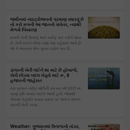
જમીનમાં નાઇટ્રોજનનો પ્રમાણ વધારવું છે
તો કરો મગની આ જાતનો વાવેતર, ત્યાંથી
મેળવો બિયારણ
મગની ખેતી ઉનાળુ અને ખરીફ પાક તરીકે થાય
છે. તેની દાળને લીલા ચણા પણ કહેવામાં આવે છે
જો કે ભારતના એક મુખ્ય કઠોળ પાક છે.…
ડાંગરની ખેતી લઈને શા માટે છે હોબાળો,
ખેતી છોડવા બદલ ખેડૂતો માટે રૂ, 8
હજારની જાહેરાત
વડા પ્રધાન નરેંદ્ર મોદીની સરકાર વર્ષ 2021 માં
ત્રણ કૃષિ કાયદા લઈને આવી હતી. જેમાંથી
એકમાં ખેડૂતોને સમય સમય પર અલગ અલગ
પાકની ખેતી કરવા…
Weather: ગુજરાતમાં ઉનાળાનો તાંડવ,