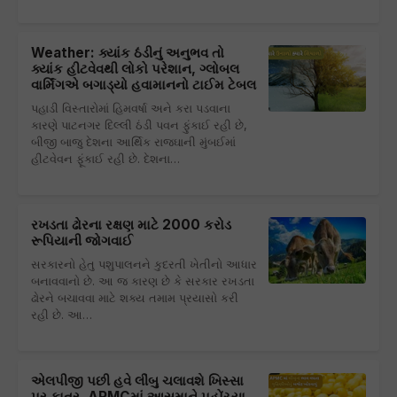
Weather: ક્યાંક ઠંડીનું અનુભવ તો
ક્યાંક હીટવેવથી લોકો પરેશાન, ગ્લોબલ
વાર્મિંગએ બગાડ્યો હવામાનનો ટાઈમ ટેબલ
પહાડી વિસ્તારોમાં હિમવર્ષા અને કરા પડવાના
કારણે પાટનગર દિલ્લી ઠંડી પવન ફુંકાઈ રહી છે,
બીજી બાજુ દેશના આર્થિક રાજઘાની મુંબઈમાં
હીટવેવન ફૂંકાઈ રહી છે. દેશના…
રખડતા ઢોરના રક્ષણ માટે 2000 કરોડ
રૂપિયાની જોગવાઈ
સરકારનો હેતુ પશુપાલનને કુદરતી ખેતીનો આધાર
બનાવવાનો છે. આ જ કારણ છે કે સરકાર રખડતા
ઢોરને બચાવવા માટે શક્ય તમામ પ્રયાસો કરી
રહી છે. આ…
એલપીજી પછી હવે લીંબુ ચલાવશે ખિસ્સા
પર કાતર, APMCમાં આસમાને પહોંચ્યા