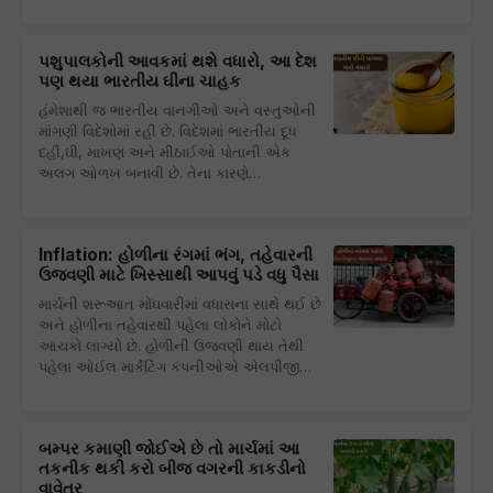
પશુપાલકોની આવકમાં થશે વધારો, આ દેશ
પણ થયા ભારતીય ઘીના ચાહક
હંમેશાથી જ ભારતીય વાનગીઓ અને વસ્તુઓની
માંગણી વિદેશોમાં રહી છે. વિદેશમાં ભારતીય દૂધ
દહીં,ઘી, માખણ અને મીઠાઈઓ પોતાની એક
અલગ ઓળખ બનાવી છે. તેના કારણે…
Inflation: હોળીના રંગમાં ભંગ, તહેવારની
ઉજવણી માટે ખિસ્સાથી આપવું પડે વધુ પૈસા
માર્ચની શરૂઆત મોંઘવારીમાં વધારાના સાથે થઈ છે
અને હોળીના તહેવારથી પહેલા લોકોને મોટો
આંચકો લાગ્યો છે. હોળીની ઉજવણી થાય તેથી
પહેલા ઓઈલ માર્કેટિંગ કંપનીઓએ એલપીજી…
બમ્પર કમાણી જોઈએ છે તો માર્ચમાં આ
તકનીક થકી કરો બીજ વગરની કાકડીનો
વાવેતર