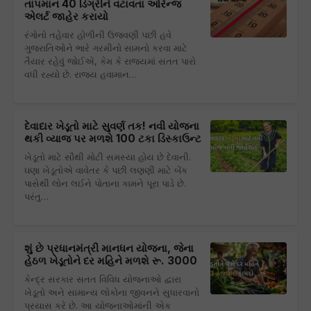
તાપમાન 40 ડિગ્રીને વટાવતા ઓરેન્જ
એલર્ટ જાહેર કરાયો
રંગોનો તહેવાર હોળીની ઉજવણી પછી હવે
ગુજરાતિઓને ભારે ગરમીનો સામનો કરવા માટે
તૈયાર રહેવું જોઈએ, કેમ કે રાજ્યમાં સતત પારો
વધી રહ્યો છે. રાજ્ય હવામાન…
દેવાદાર ખેડૂતો માટે સુવર્ણ તક! નવી યોજના
થકી વ્યાજ પર મળશે 100 ટકા ડિસ્કાઉન્ટ
ખેડૂતો માટે સૌથી મોટી સમસ્યા હોય છે દેવાની.
ઘણા ખેડૂતોએ વાવેતર કે પછી લણણી માટે બેંક
પાસેથી લોન લઈને પોતાના કામને પૂરા પાડે છે.
પરંતુ…
શું છે પ્રધાનમંત્રી માનધન યોજના, જેના
હેઠળ ખેડૂતોને દર મહિને મળશે રૂ. 3000
કેન્દ્ર સરકાર સતત વિવિધ યોજનાઓ દ્વારા
ખેડૂતો અને સામાન્ય લોકોના જીવનને સુધારવાનો
પ્રયાસ કરે છે. આ યોજનાઓમાંની એક