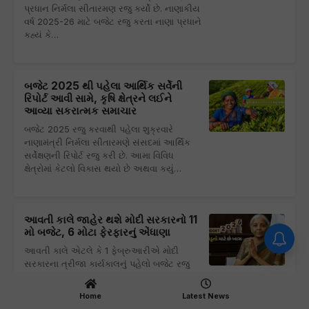
પ્રધાન નિર્મલા સીતારમણ રજુ કર્યો છે. નાણાકીય
વર્ષ 2025-26 માટે બજેટ રજુ કરતા નાણા પ્રધાને
કહ્યં કે…
બજેટ 2025 થી પહેલા આર્થિક સર્વેની
રિપોર્ટ આવી સામે, કૃષિ ક્ષેત્રને લઈને
આવ્યા સકરાત્મક સમાચાર
બજેટ 2025 રજુ કરવાથી પહેલા શુક્રવારે
નાણામંત્રી નિર્મલા સીતારમણે સંસદમાં આર્થિક
સર્વેક્ષણની રિપોર્ટ રજુ કરી છે. આમા વિવિધ
ક્ષેત્રોમાં કેટલો વિકાસ થયો છે અથવા કયું…
આવતી કાલે જાહેર થશે મોદી સરકારનો 11
મો બજેટ, 6 મોટા ફેરફારનું એંધાણા
આવતી કાલે એટલે કે 1 ફેબ્રુઆરીએ મોદી
સરકારના ત્રીજા કાર્યકાલનું પહેલો બજેટ રજુ
કરવામાં આવશે. નાણા પ્રધાન નિર્મલા સીતારમણ
સતત આઠમું બજેટ આવતી કાલે રજુ…
Home
Latest News