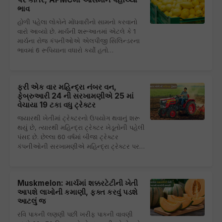
ભાવ
હોળી પહેલા લોકોને મોંઘવારીનો સામનો કરવાનો
વારો આવ્યો છે. માર્ચની શરૂઆતમાં એટલે કે 1
માર્ચના રોજ કંપનીઓએ એલપીજી સિલિન્ડરના
ભાવમાં 6 રૂપિયાના વધારો કર્યો હતો…
ફરી એક વાર મહિન્દ્રા નંબર વન,
ફેબ્રુઆરી 24 ની સરખામણીએ 25 માં
વેચાયા 19 ટકા વધુ ટ્રેક્ટર
જ્યારથી ખેતીમાં ટ્રેક્ટરનો ઉપયોગ થવાનું શરૂ
થયું છે, ત્યારથી મહિન્દ્રા ટ્રેક્ટર ખેડૂતોની પહેલી
પંસદ છે. છેલ્લા 60 વર્ષમાં બીજા ટ્રેક્ટર
કંપનીઓની સરખામણીએ મહિન્દ્રા ટ્રેક્ટર પર…
Muskmelon: માર્ચમાં શક્કરટેટીની ખેતી
આપશે લાખોની કમાણી, ફક્ત કરવું પડશે
આટલું જ
રવિ પાકની લણણી પછી ખરીફ પાકની વાવણી