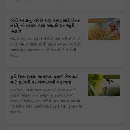
ખેતી કરવાનું ગમે છે પણ કરવા માટે ખેતર
નથી, તો તમારા કામ આવશે આ જૂની
પદ્ધતિ
જ્યારે પણ આપણે ખેતી વિશે વાત કરીએ છીએ,
ત્યારે 'ખેતર' શબ્દ સૌથી પહેલા ભાનમાં આવે છે.
આજે પણ, મોટાભાગના લોકો માને છે કે ખેતી
માટે…
કૃષિ ઉત્પાદનમાં અક્લ્પ્ય વધારો મેળવવા
માટે કુદરતી પરાગનયનની મહત્વતા
કૃષિ ઉત્પાદનમાં અક્લ્પ્ય વધારો મેળવવા માટે
કુદરતી પરાગનયન સજીવોનું સંરક્ષણ અને
મધમાખી ઉછેર, ખાસ કરીને પરાગનયન માટેના
પ્રાથમિક ધ્યેય સાથે પ્રોત્સાહન આપવું ખુબ જ
જરૂરી…