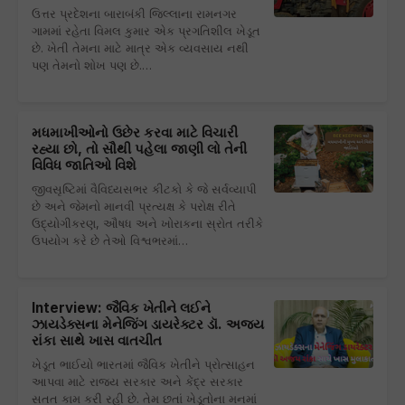
ઉત્તર પ્રદેશના બારાબંકી જિલ્લાના રામનગર
ગામમાં રહેતા વિમલ કુમાર એક પ્રગતિશીલ ખેડૂત
છે. ખેતી તેમના માટે માત્ર એક વ્યવસાય નથી
પણ તેમનો શોખ પણ છે.…
મધમાખીઓનો ઉછેર કરવા માટે વિચારી
રહ્યા છો, તો સૌથી પહેલા જાણી લો તેની
વિવિધ જાતિઓ વિશે
જીવસૃષ્ટિમાં વૈવિધ્યસભર કીટકો કે જે સર્વવ્યાપી
છે અને જેમનો માનવી પ્રત્યક્ષ કે પરોક્ષ રીતે
ઉદ્યોગીકરણ, ઔષધ અને ખોરાકના સ્રોત તરીકે
ઉપયોગ કરે છે તેઓ વિશ્વભરમાં…
Interview: જૈવિક ખેતીને લઈને
ઝાયડેક્સના મેનેજિંગ ડાયરેક્ટર ડૉ. અજય
રાંકા સાથે ખાસ વાતચીત
ખેડૂત ભાઈયો ભારતમાં જૈવિક ખેતીને પ્રોત્સાહન
આપવા માટે રાજ્ય સરકાર અને કેંદ્ર સરકાર
સતત કામ કરી રહી છે. તેમ છતાં ખેડૂતોના મનમાં