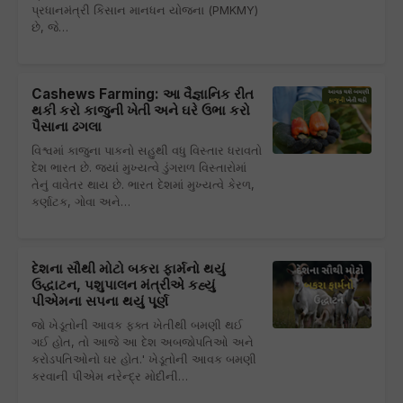
પ્રધાનમંત્રી કિસાન માનધન યોજના (PMKMY)
છે, જે…
Cashews Farming: આ વૈજ્ઞાનિક રીત
થકી કરો કાજુની ખેતી અને ઘરે ઉભા કરો
પૈસાના ઢગલા
વિશ્વમાં કાજુના પાકનો સહુથી વધુ વિસ્તાર ધરાવતો
દેશ ભારત છે. જયાં મુખ્યત્વે ડુંગરાળ વિસ્તારોમાં
તેનું વાવેતર થાય છે. ભારત દેશમાં મુખ્યત્વે કેરળ,
કર્ણાટક, ગોવા અને…
દેશના સૌથી મોટો બકરા ફાર્મનો થયું
ઉદ્ધાટન, પશુપાલન મંત્રીએ કહ્યું
પીએમના સપના થયું પૂર્ણ
જો ખેડૂતોની આવક ફક્ત ખેતીથી બમણી થઈ
ગઈ હોત, તો આજે આ દેશ અબજોપતિઓ અને
કરોડપતિઓનો ઘર હોત.' ખેડૂતોની આવક બમણી
કરવાની પીએમ નરેન્દ્ર મોદીની…