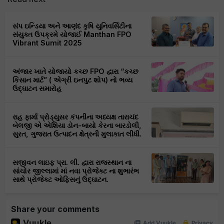
સંપ ઇન્ડિયા અને આણંદ કૃષિ યુનિવર્સિટીના
સંયુક્ત ઉપક્રમે યોજાઈ Manthan FPO
Vibrant Sumit 2025
અંજાર ખાતે યોજાયો કચ્છ FPO દ્વારા “કચ્છ
કિસાન માર્ટ” ( એગ્રી ઇનપુટ શોપ) નો ભવ્ય
ઉદ્ઘાટન સમારોહ
રાહ ફાર્મા પ્રોડ્યુસર કંપનીના અધ્યક્ષ તારાચંદ
બેલજી એ એશિયા ડોન-બાયો કેરના બારડોલી,
સુરત, ગુજરાત ઉત્પાદન ક્ષેત્રની મુલાકાત લીધી.
સજીવન લાઇફ પ્રા. લી. દ્વારા રાજસ્થાન ના
સાંચોર જીલ્લામાં માં નવા પ્રોજેક્ટ ના શુભારંભ
સાથે પ્રોજેક્ટ ઓફિસનું ઉદ્ઘાટન.
Share your comments