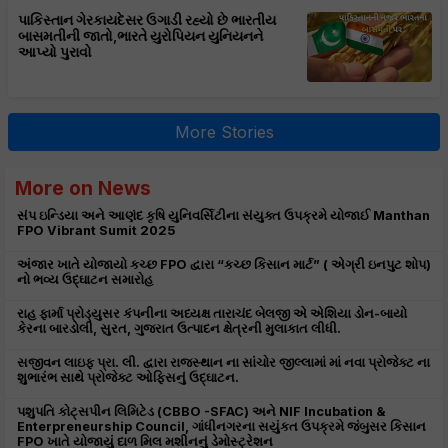
પાકિસ્તાન ગેરકાયદેસર ઉગાડી રહ્યો છે ભારતીય
બાસમતીની જાતો,ભારતે યુરોપિયન યુનિયનને
આપ્યો પુરાવો
More Stories
More on News
સંપ ઇન્ડિયા અને આણંદ કૃષિ યુનિવર્સિટીના સંયુક્ત ઉપક્રમે યોજાઈ Manthan
FPO Vibrant Sumit 2025
અંજાર ખાતે યોજાયો કચ્છ FPO દ્વારા “કચ્છ કિસાન માર્ટ” ( એગ્રી ઇનપુટ શોપ)
નો ભવ્ય ઉદ્ઘાટન સમારોહ
રાહ ફાર્મા પ્રોડ્યુસર કંપનીના અધ્યક્ષ તારાચંદ બેલજી એ એશિયા ડોન-બાયો
કેરના બારડોલી, સુરત, ગુજરાત ઉત્પાદન ક્ષેત્રની મુલાકાત લીધી.
સજીવન લાઇફ પ્રા. લી. દ્વારા રાજસ્થાન ના સાંચોર જીલ્લામાં માં નવા પ્રોજેક્ટ ના
શુભારંભ સાથે પ્રોજેક્ટ ઓફિસનું ઉદ્ઘાટન.
પશુપતિ કોટ્સપીન લિમિટેડ (CBBO -SFAC) અને NIF Incubation &
Enterpreneurship Council, ગાંધીનગરના સયુંકત ઉપક્રમે જંબુસર કિસાન
FPO ખાતે યોજાયું દાળ મિલ મશીનનું ડેમોસ્ટ્રેશન