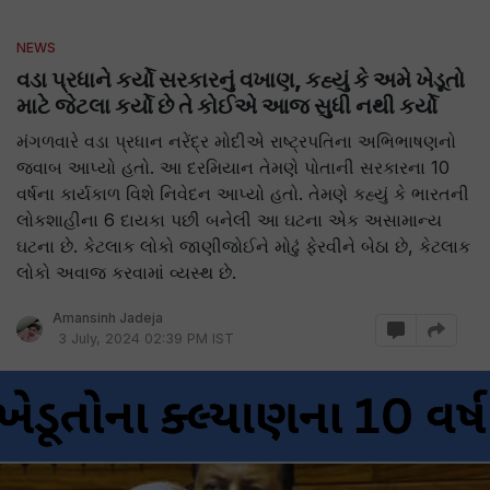
NEWS
વડા પ્રધાને કર્યો સરકારનું વખાણ, કહ્યું કે અમે ખેડૂતો
માટે જેટલા કર્યો છે તે કોઈએ આજ સુધી નથી કર્યો
મંગળવારે વડા પ્રધાન નરેંદ્ર મોદીએ રાષ્ટ્રપતિના અભિભાષણનો
જવાબ આપ્યો હતો. આ દરમિયાન તેમણે પોતાની સરકારના 10
વર્ષના કાર્યકાળ વિશે નિવેદન આપ્યો હતો. તેમણે કહ્યું કે ભારતની
લોકશાહીના 6 દાયકા પછી બનેલી આ ઘટના એક અસામાન્ય
ઘટના છે. કેટલાક લોકો જાણીજોઈને મોઢું ફેરવીને બેઠા છે, કેટલાક
લોકો અવાજ કરવામાં વ્યસ્થ છે.
Amansinh Jadeja
3 July, 2024 02:39 PM IST