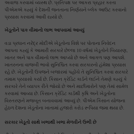
અવાજ કરવામાં વ્યસ્થ છે. પ્રતિપક્ષ પર આકરા પ્રહાર કરતા
પીએમએ કહ્યું કે દેશની જનતાના નિર્ણયને બ્લેક આઉટ કરવાનો
પ્રયાસ કરવામાં આવી રહ્યો છે.
ખેડૂતોને પાક વીમાનો લાભ આપવામાં આવ્યું
વડા પ્રધાન નરેંદ્ર મોદીએ ખેડૂતોના વિશે પર પોતાના નિવેદન
આપતા કહ્યું કે આમારી સરકારે છેલ્લા 10 વર્ષમાં ખેડૂતોને બિયારણ,
ખાતર અને પાક વીમાનો લાભ આપ્યો છે અને આગળ પણ આપશે.
ખાતરનના વાજબી ભાવો સુનિશ્ચિત કરવા સરકારનો હંમેશા પ્રયાસ
રહે છે. ખેડૂતોની ઉપજને બજારમાં પહોંચે તે સુનિશ્ચિત કરવા સરકારે
તમામ પ્રયાસો કર્યા છે. કિસાન ક્રેડિટ કાર્ડને લઈને તેમણે કહ્યું કે
સરકારે તેને વ્યાપક રીતે જોયો છે અને માછીમારોને પણ તેમાં સામેલ
કરવામાં આવ્યા છે. કિસાન ક્રેડિટ કાર્ડથી કૃષિ અને ખેડૂતોના
વિસ્તરણને મજબૂત બનાવવામાં આવ્યું છે. પીએમ કિસાન યોજના
હેઠળ દેશના ખેડૂતોના ખાતામાં હજારો કરોડ રૂપિયા જમા થયા છે.
સરકાર ખેડૂતો સાથે ખભાથી ખભા મેળવીને ઉભી છે