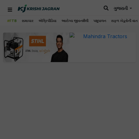
ગુજરાતી
#FTB
સમાચાર
એગ્રિપીડિયા
આરોગ્ય જીવનશૈલી
પશુપાલન
સફળ ખેડૂતોની વાત