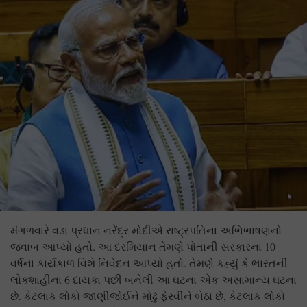
મંગળવારે વડા પ્રધાન નરેંદ્ર મોદીએ રાષ્ટ્રપતિના અભિભાષણનો
જવાબ આપ્યો હતો. આ દરમિયાન તેમણે પોતાની સરકારના 10
વર્ષના કાર્યકાળ વિશે નિવેદન આપ્યો હતો. તેમણે કહ્યું કે ભારતની
લોકશાહીના 6 દાયકા પછી બનેલી આ ઘટના એક અસામાન્ય ઘટના
છે. કેટલાક લોકો જાણીજોઈને મોઢું ફેરવીને બેઠા છે, કેટલાક લોકો