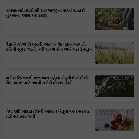
તાપમાનમાં વધારો થી શાકભાજીના પાકને થાય છે
નુકસાન, આમ કરો રક્ષણ
વૈજ્ઞાનિકોએ વિકસાવી અઢળક ઉત્પાદન આપતી
ઘઉંની સૂપર જાતો, કરી શકશે રોગ અને ગરમી સહન
ખરીફ સિઝનની શરૂઆત પહેલા ખેડૂતોને મોદીની
ભેટ, ખાતર માટે આપી કરોડોની સબસિડી
નેપાળથી ખાદ્ય તેલની આયાત ખેડૂતો અને સરકાર
માટે સમસ્યા બની