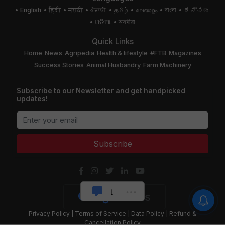
English
हिंदी
मराठी
ਪੰਜਾਬੀ
தமிழ்
മലയാളം
বাংলা
ಕನ್ನಡ
ଓଡିଆ
অসমীয়া
Quick Links
Home
News
Agripedia
Health & lifestyle
#FTB
Magazines
Success Stories
Animal Husbandry
Farm Machinery
Subscribe to our Newsletter and get handpicked
updates!
Subscribe
Privacy Policy
|
Terms of Service
|
Data Policy
|
Refund &
Cancellation Policy