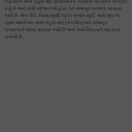
નફાકારક અને ખેડૂતો માટે ફાયદાકારક બનાવવા પર ધ્યાન કેન્દ્રિત
કર્યું છે અને ઘણી યોજનાઓ દ્વારા તેને મજબૂત કરવાનો પ્રયાસ
કર્યો છે. એક રીતે, બિયારણથી લઈને બજાર સુધી, અમે ખૂબ જ
સૂક્ષ્મ આયોજન સાથે ખેડૂતો માટે દરેક સિસ્ટમને મજબૂત
બનાવવાનો શ્રેષ્ઠ પ્રયાસ કર્યો છે અને અમે સિસ્ટમને વધુ કડક
બનાવી છે.