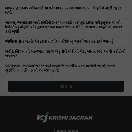
બજાર હસ્તક્ષેપ યોજનાને કારણે લાલ મરચાના ભાવ વધ્યા, ખેડૂતોને મોટી રાહત
મળી
બાવળા, અમદાવાદ ખાતે ઇરેડિયેશન પ્લાન્ટથી નવપૂર્ણા ફાર્મર પ્રોડ્યૂસર કંપની
લિમિટેડ (એફપીઓ) દ્વારા પ્રથમ વખત “કેસર કેરી” નિકાસ – ખેડૂતોએ વ્યક્ત
કરી ખુશી
એશિયા ડોન બાયો-કેર દ્વારા તાલીમ વર્કશોપનું આયોજન કરવામાં આવ્યું
ખરીફ સિઝનની શરૂઆત પહેલા ખેડૂતોને મોદીની ભેટ, ખાતર માટે આપી કરોડોની
સબસિડી
પાકિસ્તાન ગેરકાયદેસર ઉગાડી રહ્યો છે ભારતીય બાસમતીની જાતો,ભારતે
યુરોપિયન યુનિયનને આપ્યો પુરાવો
More
Languages