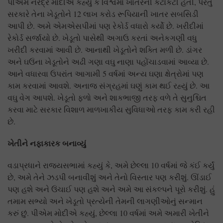
પીએમ નરેંદ્ર મોદીએ કહ્યું કે વિશ્વમાં ખાતરની કટોકટી હતી, પરંતુ
સરકારે તેના ખેડૂતોને 12 લાખ કરોડ રૂપિયાની ખાતર સબસિડી
આપી છે. અમે એમએસપીમાં પણ રેકોર્ડ વધારો કર્યો છે. ખરીદીમાં
રેકોર્ડ સર્જાયો છે. ખેડૂતો પાસેથી અગાઉ કરતાં અનેકગણી વધુ
ખરીદી કરવામાં આવી છે. આનાથી ખેડૂતોને શક્તિ મળી છે. ડાંગર
અને ઘઉંના ખેડૂતોને અઢી ગણા વઘુ નાણા પહોંચાડવામાં આવ્યા છે.
આને વધારવા ઉપરાંત આગામી 5 વર્ષમાં અન્ય ઘણા ક્ષેત્રોમાં પણ
કામ કરવામાં આવશે. અનાજ સંગ્રહમાં ઘણું કામ થઈ રહ્યું છે. આ
વઘુ વેગ આપશે. ખેડૂતો ફળો અને શાકભાજી તરફ વળે તે સુનુશ્ચિત
કરવા માટે સરકાર વિશાળ માળખાકીય સુવિધાઓ તરફ કામ કરી રહી
છે.
ખેતીને નફાકારક બનાવ્યું
વડાપ્રધાને રાજ્યસભામાં કહ્યું કે, અમે છેલ્લા 10 વર્ષમાં જે કંઈ કર્યું
છે, અમે તેને ઝડપી બનાવીશું અને તેનો વિસ્તાર પણ કરીશું. ઊંડાઈ
પણ હશે અને ઉંચાઈ પણ હશે અને અમે આ સંકલ્પને પૂરો કરીશું. હું
તમામ સભ્યો અને ખેડૂતો પ્રત્યેની તેમની લાગણીઓનું સન્માન
કરું છું. પીએમ મોદીએ કહ્યું, છેલ્લા 10 વર્ષમાં અમે અમારી ખેતીને