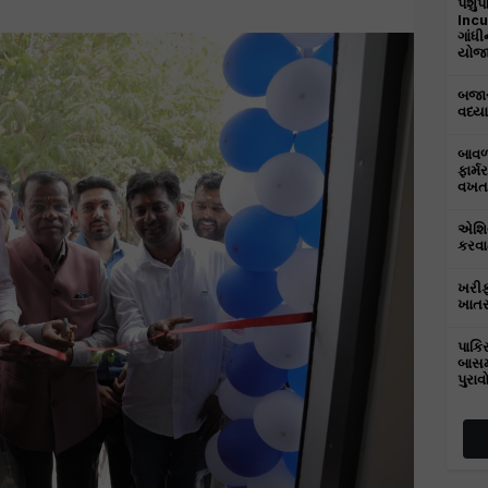
પશુપ
Incu
ગાંધ
યોજાય
બજાર
વધ્યા
બાવળા
ફાર્મ
વખત 
એશિય
કરવામ
ખરીફ
ખાતર
પાકિ
બાસમ
પુરાવ