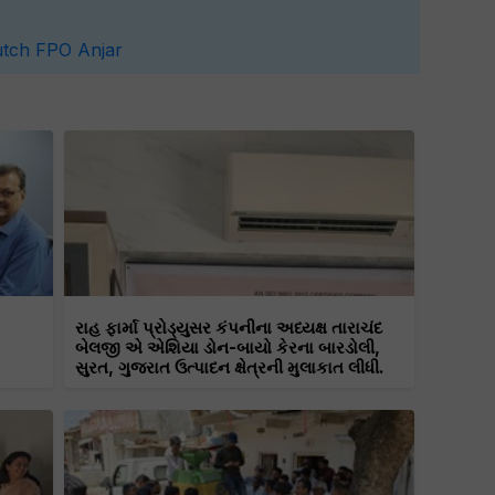
utch FPO
Anjar
રાહ ફાર્મા પ્રોડ્યુસર કંપનીના અધ્યક્ષ તારાચંદ
બેલજી એ એશિયા ડોન-બાયો કેરના બારડોલી,
સુરત, ગુજરાત ઉત્પાદન ક્ષેત્રની મુલાકાત લીધી.