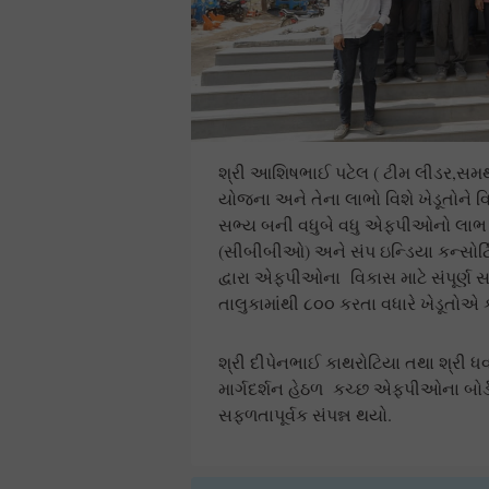
શ્રી આશિષભાઈ પટેલ ( ટીમ લીડર,સમર
યોજના અને તેના લાભો વિશે ખેડૂતોને 
સભ્ય બની વધુબે વધુ એફપીઓનો લાભ લ
(સીબીબીઓ) અને સંપ ઇન્ડિયા કન્સોર્
દ્વારા એફપીઓના વિકાસ માટે સંપૂર્ણ 
તાલુકામાંથી ૮૦૦ કરતા વધારે ખેડૂતોએ 
શ્રી દીપેનભાઈ કાથરોટિયા તથા શ્રી
માર્ગદર્શન હેઠળ કચ્છ એફપીઓના બોર્ડ
સફળતાપૂર્વક સંપન્ન થયો.