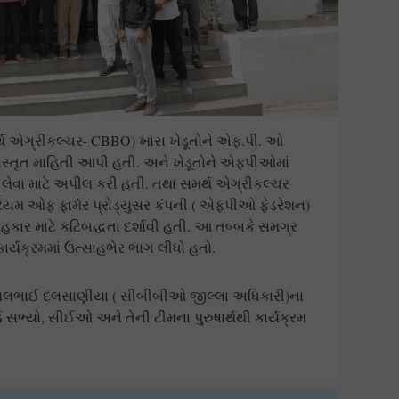
્થ એગ્રીકલ્ચર- CBBO) ખાસ ખેડૂતોને એફ.પી. ઓ
વિસ્તૃત માહિતી આપી હતી. અને ખેડૂતોને એફપીઓમાં
ેવા માટે અપીલ કરી હતી. તથા સમર્થ એગ્રીકલ્ચર
ટિયમ ઓફ ફાર્મર પ્રોડ્યુસર કંપની ( એફપીઓ ફેડરેશન)
સહકાર માટે કટિબદ્ધતા દર્શાવી હતી. આ તબ્બકે સમગ્ર
કાર્યક્રમમાં ઉત્સાહભેર ભાગ લીધો હતો.
 ધવલભાઈ દલસાણીયા ( સીબીબીઓ જીલ્લા અધિકારી)ના
 સભ્યો, સીઈઓ અને તેની ટીમના પુરુષાર્થથી કાર્યક્રમ