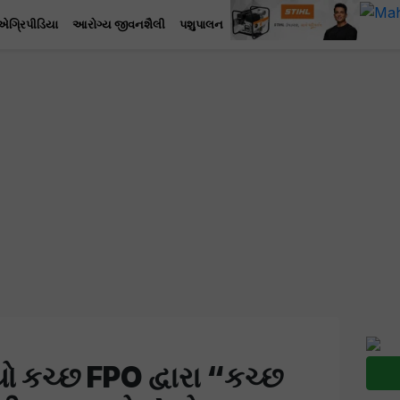
એગ્રિપીડિયા
આરોગ્ય જીવનશૈલી
પશુપાલન
 કચ્છ FPO દ્વારા “કચ્છ