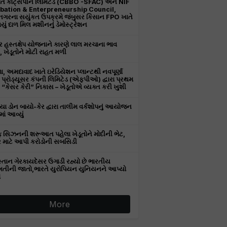
તિ કોટ્સપીન લિમિટેડ (CBBO -SFAC) અને NIF
bation & Enterpreneurship Council,
ીનગરના સયુંકત ઉપક્રમે જંબુસર કિસાન FPO ખાતે
ું દાળ મિલ મશીનનું ડેમોસ્ટ્રેશન
 હસ્તક્ષેપ યોજનાને કારણે લાલ મરચાના ભાવ
, ખેડૂતોને મોટી રાહત મળી
, અમદાવાદ ખાતે ઇરેડિયેશન પ્લાન્ટથી નવપૂર્ણા
ર પ્રોડ્યૂસર કંપની લિમિટેડ (એફપીઓ) દ્વારા પ્રથમ
“કેસર કેરી” નિકાસ – ખેડૂતોએ વ્યક્ત કરી ખુશી
ા ડોન બાયો-કેર દ્વારા તાલીમ વર્કશોપનું આયોજન
ાં આવ્યું
 સિઝનની શરૂઆત પહેલા ખેડૂતોને મોદીની ભેટ,
 માટે આપી કરોડોની સબસિડી
સ્તાન ગેરકાયદેસર ઉગાડી રહ્યો છે ભારતીય
તીની જાતો,ભારતે યુરોપિયન યુનિયનને આપ્યો
ો
More