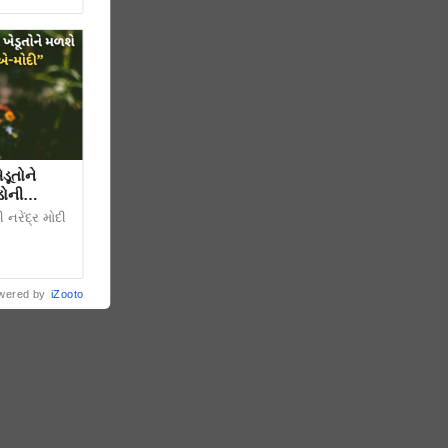
ૂતોને
ડોની
 નરેંદ્ર મોદી
wered by
iZooto