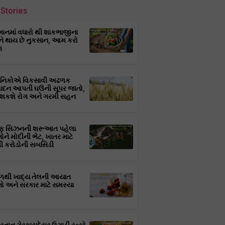
Stories
માનમાં વધારો થી શાકભાજીના
ને થાય છે નુકસાન, આમ કરો
ણ
્ઞાનિકોએ વિકસાવી અઢળક
પાદન આપતી ઘઉંની સૂપર જાતો,
 શકશે રોગ અને ગરમી સહન
ફ સિઝનની શરૂઆત પહેલા
તોને મોદીની ભેટ, ખાતર માટે
 કરોડોની સબસિડી
ાળથી ખાદ્ય તેલની આયાત
તો અને સરકાર માટે સમસ્યા