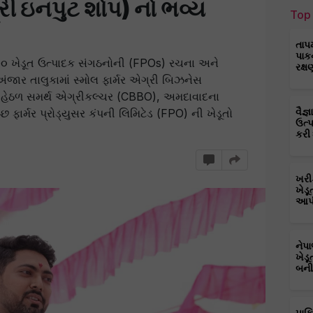
્રી ઇનપુટ શોપ) નો ભવ્ય
Top 
તાપ
પાક
૦૦૦ ખેડૂત ઉત્પાદક સંગઠનોની (FPOs) રચના અને
રક્ષ
અંજાર તાલુકામાં સ્મોલ ફાર્મર એગ્રી બિઝનેસ
a) હેઠળ સમર્થ એગ્રીકલ્ચર (CBBO), અમદાવાદના
ફાર્મર પ્રોડ્યુસર કંપની લિમિટેડ (FPO) ની ખેડૂતો
વૈજ
ઉત્
કરી
ખરી
ખેડૂ
આપી
નેપ
ખેડૂ
બની