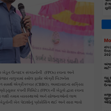
પાકિ
છે 
યુરો
Mo
સંપ ઇ
ઉપક્
202
અંજા
માર્
૦૦ ખેડૂત ઉત્પાદક સંગઠનોની (FPOs) રચના અને
અંજાર તાલુકામાં સ્મોલ ફાર્મર એગ્રી બિઝનેસ
રાહ ફ
એશિય
 હેઠળ સમર્થ એગ્રીકલ્ચર (CBBO), અમદાવાદના સક્રિય
ઉત્પા
્રોડ્યુસર કંપની લિમિટેડ (FPO) ની ખેડૂતો દ્વારા રચના
સજીવન
 કૃષિ લક્ષી તમામ વ્યવસ્થાઓ અને યોજનાઓનો લાભ
જીલ્લ
ેડૂતોની ખેત પેદાશોનું પ્રોસેસિંગ થઈ અને સારા ભાવો
ઓફિસ