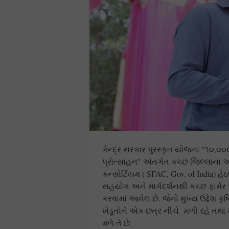
કેન્દ્ર સરકાર પુરસ્કૃત યોજના "૧૦,૦
પ્રોત્સાહન" અંતર્ગત કચ્છ જિલ્લાના 
કન્સોર્ટિયમ ( SFAC, Gov. of India)
સહયોગ અને માર્ગદર્શનથી કચ્છ ફાર્મર પ
કરવામાં આવેલ છે. જેનો મુખ્ય ઉદ્દેશ
ખેડૂતોને એક છત્ર નીચે મળી રહે તથા ખ
મળે તે છે.