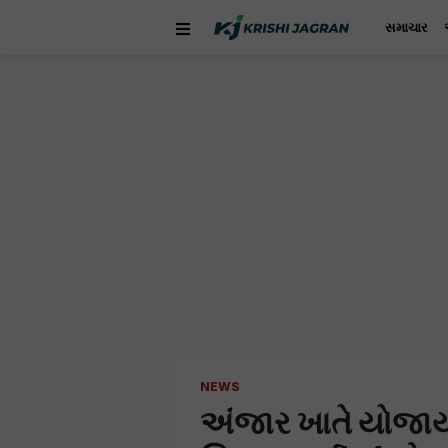
સમાચાર
NEWS
અંજાર ખાતે યોજાયો