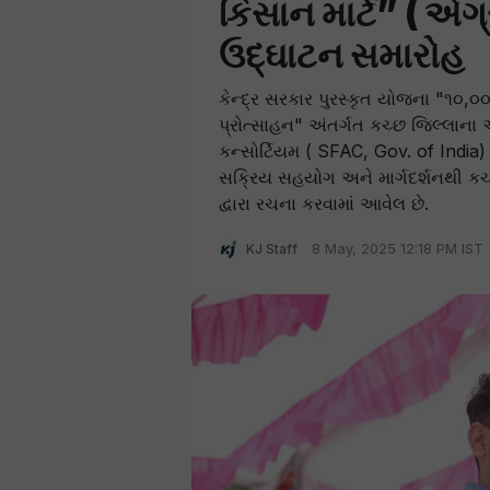
કિસાન માર્ટ” ( એગ
ઉદ્ઘાટન સમારોહ
કેન્દ્ર સરકાર પુરસ્કૃત યોજના "૧૦,
પ્રોત્સાહન" અંતર્ગત કચ્છ જિલ્લાના 
કન્સોર્ટિયમ ( SFAC, Gov. of Indi
સક્રિય સહયોગ અને માર્ગદર્શનથી કચ્છ 
દ્વારા રચના કરવામાં આવેલ છે.
KJ Staff
8 May, 2025 12:18 PM IST