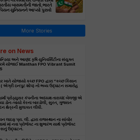
સ્તાન ગેરકાયદેસર ઉગાડી રહ્યો
ભારતીય બાસમતીની જાતો,ભારતે
પિયન યુનિયનને આપ્યો પુરાવો
More Stories
re on News
ન્ડિયા અને આણંદ કૃષિ યુનિવર્સિટીના સંયુક્ત
રમે યોજાઈ Manthan FPO Vibrant Sumit
5
ર ખાતે યોજાયો કચ્છ FPO દ્વારા “કચ્છ કિસાન
ટ” ( એગ્રી ઇનપુટ શોપ) નો ભવ્ય ઉદ્ઘાટન સમારોહ
ાર્મા પ્રોડ્યુસર કંપનીના અધ્યક્ષ તારાચંદ બેલજી એ
ા ડોન-બાયો કેરના બારડોલી, સુરત, ગુજરાત
દન ક્ષેત્રની મુલાકાત લીધી.
 લાઇફ પ્રા. લી. દ્વારા રાજસ્થાન ના સાંચોર
ામાં માં નવા પ્રોજેક્ટ ના શુભારંભ સાથે પ્રોજેક્ટ
નું ઉદ્ઘાટન.