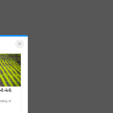
×
ી ખેતી:
eding of