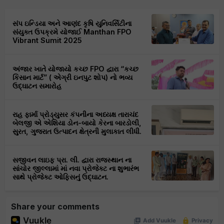
સંપ ઇન્ડિયા અને આણંદ કૃષિ યુનિવર્સિટીના
સંયુક્ત ઉપક્રમે યોજાઈ Manthan FPO
Vibrant Sumit 2025
અંજાર ખાતે યોજાયો કચ્છ FPO દ્વારા “કચ્છ
કિસાન માર્ટ” ( એગ્રી ઇનપુટ શોપ) નો ભવ્ય
ઉદ્ઘાટન સમારોહ
રાહ ફાર્મા પ્રોડ્યુસર કંપનીના અધ્યક્ષ તારાચંદ
બેલજી એ એશિયા ડોન-બાયો કેરના બારડોલી,
સુરત, ગુજરાત ઉત્પાદન ક્ષેત્રની મુલાકાત લીધી.
સજીવન લાઇફ પ્રા. લી. દ્વારા રાજસ્થાન ના
સાંચોર જીલ્લામાં માં નવા પ્રોજેક્ટ ના શુભારંભ
સાથે પ્રોજેક્ટ ઓફિસનું ઉદ્ઘાટન.
Share your comments