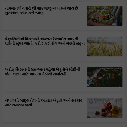
તાપમાનમાં વધારો થી શાકભાજીના પાકને થાય છે
નુકસાન, આમ કરો રક્ષણ
વૈજ્ઞાનિકોએ વિકસાવી અઢળક ઉત્પાદન આપતી
ઘઉંની સૂપર જાતો, કરી શકશે રોગ અને ગરમી સહન
ખરીફ સિઝનની શરૂઆત પહેલા ખેડૂતોને મોદીની
ભેટ, ખાતર માટે આપી કરોડોની સબસિડી
નેપાળથી ખાદ્ય તેલની આયાત ખેડૂતો અને સરકાર
માટે સમસ્યા બની