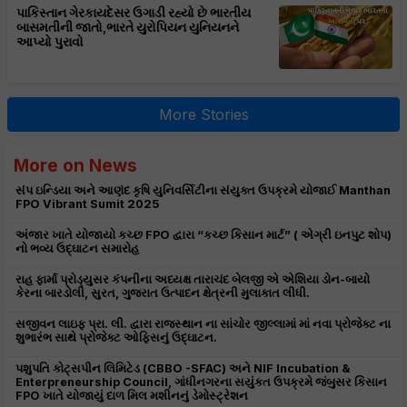
પાકિસ્તાન ગેરકાયદેસર ઉગાડી રહ્યો છે ભારતીય
બાસમતીની જાતો,ભારતે યુરોપિયન યુનિયનને
આપ્યો પુરાવો
More Stories
More on News
સંપ ઇન્ડિયા અને આણંદ કૃષિ યુનિવર્સિટીના સંયુક્ત ઉપક્રમે યોજાઈ Manthan
FPO Vibrant Sumit 2025
અંજાર ખાતે યોજાયો કચ્છ FPO દ્વારા “કચ્છ કિસાન માર્ટ” ( એગ્રી ઇનપુટ શોપ)
નો ભવ્ય ઉદ્ઘાટન સમારોહ
રાહ ફાર્મા પ્રોડ્યુસર કંપનીના અધ્યક્ષ તારાચંદ બેલજી એ એશિયા ડોન-બાયો
કેરના બારડોલી, સુરત, ગુજરાત ઉત્પાદન ક્ષેત્રની મુલાકાત લીધી.
સજીવન લાઇફ પ્રા. લી. દ્વારા રાજસ્થાન ના સાંચોર જીલ્લામાં માં નવા પ્રોજેક્ટ ના
શુભારંભ સાથે પ્રોજેક્ટ ઓફિસનું ઉદ્ઘાટન.
પશુપતિ કોટ્સપીન લિમિટેડ (CBBO -SFAC) અને NIF Incubation &
Enterpreneurship Council, ગાંધીનગરના સયુંકત ઉપક્રમે જંબુસર કિસાન
FPO ખાતે યોજાયું દાળ મિલ મશીનનું ડેમોસ્ટ્રેશન