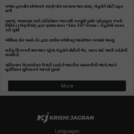
બજાર હસ્તક્ષેપ યોજનાને કારણે લાલ મરચાના ભાવ વધ્યા, ખેડૂતોને મોટી રાહત
મળી
બાવળા, અમદાવાદ ખાતે ઇરેડિયેશન પ્લાન્ટથી નવપૂર્ણા ફાર્મર પ્રોડ્યૂસર કંપની
લિમિટેડ (એફપીઓ) દ્વારા પ્રથમ વખત “કેસર કેરી” નિકાસ – ખેડૂતોએ વ્યક્ત
કરી ખુશી
એશિયા ડોન બાયો-કેર દ્વારા તાલીમ વર્કશોપનું આયોજન કરવામાં આવ્યું
ખરીફ સિઝનની શરૂઆત પહેલા ખેડૂતોને મોદીની ભેટ, ખાતર માટે આપી કરોડોની
સબસિડી
પાકિસ્તાન ગેરકાયદેસર ઉગાડી રહ્યો છે ભારતીય બાસમતીની જાતો,ભારતે
યુરોપિયન યુનિયનને આપ્યો પુરાવો
More
Languages