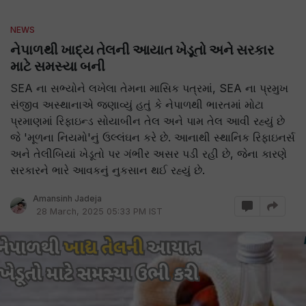
NEWS
નેપાળથી ખાદ્ય તેલની આયાત ખેડૂતો અને સરકાર
માટે સમસ્યા બની
SEA ના સભ્યોને લખેલા તેમના માસિક પત્રમાં, SEA ના પ્રમુખ
સંજીવ અસ્થાનાએ જણાવ્યું હતું કે નેપાળથી ભારતમાં મોટા
પ્રમાણમાં રિફાઇન્ડ સોયાબીન તેલ અને પામ તેલ આવી રહ્યું છે
જે 'મૂળના નિયમો'નું ઉલ્લંઘન કરે છે. આનાથી સ્થાનિક રિફાઇનર્સ
અને તેલીબિયાં ખેડૂતો પર ગંભીર અસર પડી રહી છે, જેના કારણે
સરકારને ભારે આવકનું નુકસાન થઈ રહ્યું છે.
Amansinh Jadeja
28 March, 2025 05:33 PM IST