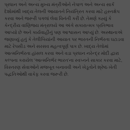
પ્રધાન અને અન્ય મુખ્ય મંત્રીઓને નેપાળ અને અન્ય સાર્ક
દેશોમાંથી ખાદ્ય તેલની આયાતને નિયંત્રિત કરવા માટે હસ્તક્ષેપ
કરવા અને જરૂરી પગલાં લેવા વિનંતી કરી છે. તેમણે કહ્યું કે
કેન્દ્રીય વાણિજ્ય મંત્રાલયે આ અંગે સકારાત્મક પ્રતિભાવ
આપ્યો છે અને કાર્યવાહીનું પણ આશ્વાસન આપ્યું છે. અસ્થાનાએ
જણાવ્યું હતું કે તેલીબિયાંની આયાત પર ભારતની નિર્ભરતા ઘટાડવા
માટે રેપસીડ અને સરસવ મહત્વપૂર્ણ પાક છે. ખાદ્ય તેલોમાં
આત્મનિર્ભરતા હાંસલ કરવા અને વડા પ્રધાન નરેન્દ્ર મોદી દ્વારા
કલ્પના કરાયેલ 'આત્મનિર્ભર ભારત'ના સ્વપ્નને સાકાર કરવા માટે,
વિસ્તરણ સેવાઓને મજબૂત બનાવવી અને ખેડૂતોને શ્રેષ્ઠ ખેતી
પદ્ધતિઓથી વાકેફ કરવા જરૂરી છે.