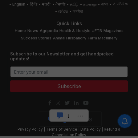
English
हिंदी
मराठी
ਪੰਜਾਬੀ
தமிழ்
മലയാളം
বাংলা
ಕನ್ನಡ
ଓଡିଆ
অসমীয়া
Quick Links
Home
News
Agripedia
Health & lifestyle
#FTB
Magazines
Success Stories
Animal Husbandry
Farm Machinery
Subscribe to our Newsletter and get handpicked
updates!
Subscribe
Privacy Policy
|
Terms of Service
|
Data Policy
|
Refund &
Cancellation Policy