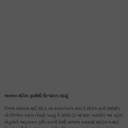
સરસવ મોડેલ ફાર્મથી ઉત્પાદન વધ્યું
ઉપજ વધારવા માટે SEA ના સસ્ટેનેબલ મસ્ટર્ડ મોડેલ ફાર્મ (MMF)
નો ઉલ્લેખ કરતા તેમણે કહ્યું કે 2020-21 માં શરૂ કરાયેલ આ પહેલ
ખેડૂતોને અદ્યતન કૃષિ તકનીકોથી સજ્જ કરવામાં મદદરૂપ થઈ