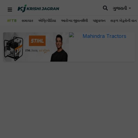
ગુજરાતી
#FTB
સમાચાર
એગ્રિપીડિયા
આરોગ્ય જીવનશૈલી
પશુપાલન
સફળ ખેડૂતોની વાત