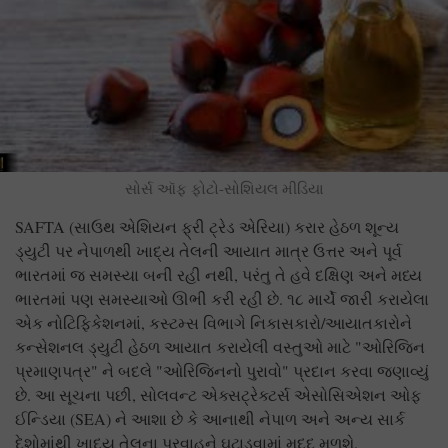
સોર્સ ઑફ ફોટો-સોશિયલ મીડિયા
SAFTA (સાઉથ એશિયન ફ્રી ટ્રેડ એરિયા) કરાર હેઠળ શૂન્ય
ડ્યુટી પર નેપાળથી ખાદ્ય તેલની આયાત માત્ર ઉત્તર અને પૂર્વ
ભારતમાં જ સમસ્યા બની રહી નથી, પરંતુ તે હવે દક્ષિણ અને મધ્ય
ભારતમાં પણ સમસ્યાઓ ઊભી કરી રહી છે. ૧૮ માર્ચે જારી કરાયેલા
એક નોટિફિકેશનમાં, કસ્ટમ્સ વિભાગે નિકાસકારો/આયાતકારોને
કન્સેશનલ ડ્યુટી હેઠળ આયાત કરાયેલી વસ્તુઓ માટે "ઓરિજિન
પ્રમાણપત્ર" ને બદલે "ઓરિજિનનો પુરાવો" પ્રદાન કરવા જણાવ્યું
છે. આ સૂચના પછી, સોલવન્ટ એક્સટ્રેક્ટર્સ એસોસિએશન ઓફ
ઈન્ડિયા (SEA) ને આશા છે કે આનાથી નેપાળ અને અન્ય સાર્ક
દેશોમાંથી ખાદ્ય તેલના પ્રવાહને ઘટાડવામાં મદદ મળશે.