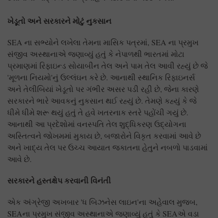
ખેડૂતો અને સરકારને મોટું નુકસાન
SEA ના સભ્યોને લખેલા તેમના માસિક પત્રમાં, SEA ના પ્રમુખ
સંજીવ અસ્થાનાએ જણાવ્યું હતું કે નેપાળથી ભારતમાં મોટા
પ્રમાણમાં રિફાઇન્ડ સોયાબીન તેલ અને પામ તેલ આવી રહ્યું છે જે
'મૂળના નિયમો'નું ઉલ્લંઘન કરે છે. આનાથી સ્થાનિક રિફાઇનર્સ
અને તેલીબિયાં ખેડૂતો પર ગંભીર અસર પડી રહી છે, જેના કારણે
સરકારને ભારે આવકનું નુકસાન થઈ રહ્યું છે. તેમણે કહ્યું કે જે
ધીમે ધીમે શરૂ થયું હતું તે હવે ખતરનાક સ્તરે પહોંચી ગયું છે.
આનાથી આ પ્રદેશોમાં વનસ્પતિ તેલ શુદ્ધિકરણ ઉદ્યોગના
અસ્તિત્વને જોખમમાં મુકાય છે, બજારોને વિકૃત કરવામાં આવે છે
અને ખાદ્ય તેલ પર ઉચ્ચ આયાત જકાતના હેતુને નબળો પાડવામાં
આવે છે.
સરકારને હસ્તક્ષેપ કરવાની વિનંતી
એક અંગ્રેજી અખબાર 'ધ બિઝનેસ લાઇન'ના અહેવાલ મુજબ,
SEAના પ્રમુખ સંજીવ અસ્થાનાએ જણાવ્યું હતું કે SEAએ વડા