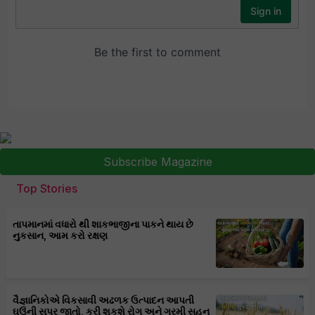
Subscribe Magazine
Top Stories
તાપમાનમાં વધારો થી શાકભાજીના પાકને થાય છે
નુકસાન, આમ કરો રક્ષણ
વૈજ્ઞાનિકોએ વિકસાવી અઢળક ઉત્પાદન આપતી
ઘઉંની સૂપર જાતો, કરી શકશે રોગ અને ગરમી સહન