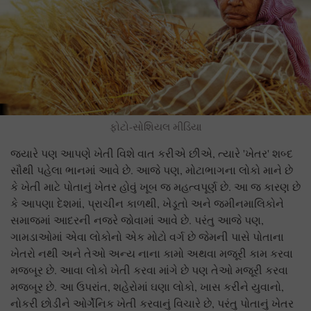
ફોટો-સોશિયલ મીડિયા
જ્યારે પણ આપણે ખેતી વિશે વાત કરીએ છીએ, ત્યારે 'ખેતર' શબ્દ
સૌથી પહેલા ભાનમાં આવે છે. આજે પણ, મોટાભાગના લોકો માને છે
કે ખેતી માટે પોતાનું ખેતર હોવું ખૂબ જ મહત્વપૂર્ણ છે. આ જ કારણ છે
કે આપણા દેશમાં, પ્રાચીન કાળથી, ખેડૂતો અને જમીનમાલિકોને
સમાજમાં આદરની નજરે જોવામાં આવે છે. પરંતુ આજે પણ,
ગામડાઓમાં એવા લોકોનો એક મોટો વર્ગ છે જેમની પાસે પોતાના
ખેતરો નથી અને તેઓ અન્ય નાના કામો અથવા મજૂરી કામ કરવા
મજબૂર છે. આવા લોકો ખેતી કરવા માંગે છે પણ તેઓ મજૂરી કરવા
મજબૂર છે. આ ઉપરાંત, શહેરોમાં ઘણા લોકો, ખાસ કરીને યુવાનો,
નોકરી છોડીને ઓર્ગેનિક ખેતી કરવાનું વિચારે છે, પરંતુ પોતાનું ખેતર