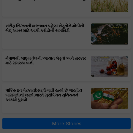
ખરીફ સિઝનની શરૂઆત પહેલા ખેડૂતોને મોદીની
ભેટ, ખાતર માટે આપી કરોડોની સબસિડી
નેપાળથી ખાદ્ય તેલની આયાત ખેડૂતો અને સરકાર
માટે સમસ્યા બની
પાકિસ્તાન ગેરકાયદેસર ઉગાડી રહ્યો છે ભારતીય
બાસમતીની જાતો,ભારતે યુરોપિયન યુનિયનને
આપ્યો પુરાવો
More Stories