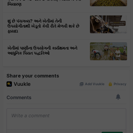
બિયારણ
શું છે પંચગવ્ય? અને ખેતીમાં તેની
ઉપયોગીતાથી ખેડૂતો કેવી રીતે મેળવી શકે છે
ફાયદા
ખેતીમાં પાણીના ઉપયોગની કાર્યક્ષમતા અને
આધુનિક પિયત પદ્ધતિઓ
Share your comments