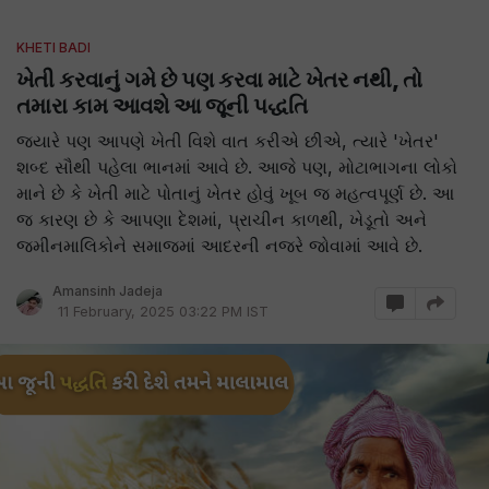
KHETI BADI
ખેતી કરવાનું ગમે છે પણ કરવા માટે ખેતર નથી, તો
તમારા કામ આવશે આ જૂની પદ્ધતિ
જ્યારે પણ આપણે ખેતી વિશે વાત કરીએ છીએ, ત્યારે 'ખેતર'
શબ્દ સૌથી પહેલા ભાનમાં આવે છે. આજે પણ, મોટાભાગના લોકો
માને છે કે ખેતી માટે પોતાનું ખેતર હોવું ખૂબ જ મહત્વપૂર્ણ છે. આ
જ કારણ છે કે આપણા દેશમાં, પ્રાચીન કાળથી, ખેડૂતો અને
જમીનમાલિકોને સમાજમાં આદરની નજરે જોવામાં આવે છે.
Amansinh Jadeja
11 February, 2025 03:22 PM IST