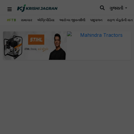
ગુજરાતી
#FTB
સમાચાર
એગ્રિપીડિયા
આરોગ્ય જીવનશૈલી
પશુપાલન
સફળ ખેડૂતોની વાત