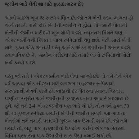
જમીન ભાડે લેવી શા માટે ફાયદાકારક છે?
આની પાછળ ખૂબ જ સરળ ગણિત છે. જો તમે ખેતી કરવા માંગતા હો
અને તમારી પાસે કોઈ ખેતીની જમીન ન હોય, તો તમારી પોતાની
ખેતીની જમીન ખરીદવી ખૂબ મોંઘી પડશે. ન્યૂનતમ કિંમતે પણ, 1
એકર જમીનની કિંમત 1 લાખ રૂપિયાથી વધુ થશે. પછી સારી ખેતી
માટે, ફક્ત એક જ નહીં પરંતુ અનેક એકર જમીનની જરૂર પડશે.
સ્વાભાવિક છે કે, જમીન ખરીદવા માટે તમારે લાખો રૂપિયાનો મોટો
ખર્ચ કરવો પડશે.
પરંતુ જો તમે 1 એકર જમીન ભાડે લેવા જાઓ છો, તો તમે તેને એક
વર્ષ અથવા એક સીઝન માટે લગભગ 10 હજાર રૂપિયામાં
સરળતાથી મેળવી શકો છો. ભાડાનો દર ખેતરના સ્થાન, વિસ્તાર,
પાણીના સ્ત્રોત અને જમીનની ફળદ્રુપતાના આધારે બદલાય છે.
હવે, જો તમે 2-4 એકર જમીન પણ ભાડે લો છો, તો તમને ફક્ત 30
થી 40 હજાર રૂપિયા ખર્ચીને ખેતીની જમીન મળશે. આ ભાડાના
ખેતરોમાં તમે તમારી પસંદગી મુજબ પાક ઉગાડી શકો છો. જો તમે
ઇચ્છો તો, બહુ-પાક પ્રણાલીનો ઉપયોગ કરીને એક જ ખેતરમાં
વિવિધ પ્રકારના પાક ઉગાડીને સારા પૈસા કમાઈ શકો છો.