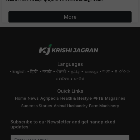
More
Languages
English
हिंदी
मराठी
ਪੰਜਾਬੀ
தமிழ்
മലയാളം
বাংলা
ಕನ್ನಡ
ଓଡିଆ
অসমীয়া
Quick Links
Home
News
Agripedia
Health & lifestyle
#FTB
Magazines
Success Stories
Animal Husbandry
Farm Machinery
Subscribe to our Newsletter and get handpicked
updates!