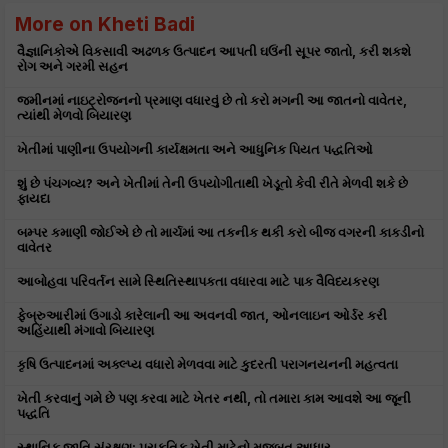
More on Kheti Badi
વૈજ્ઞાનિકોએ વિકસાવી અઢળક ઉત્પાદન આપતી ઘઉંની સૂપર જાતો, કરી શકશે
રોગ અને ગરમી સહન
જમીનમાં નાઇટ્રોજનનો પ્રમાણ વધારવું છે તો કરો મગની આ જાતનો વાવેતર,
ત્યાંથી મેળવો બિયારણ
ખેતીમાં પાણીના ઉપયોગની કાર્યક્ષમતા અને આધુનિક પિયત પદ્ધતિઓ
શું છે પંચગવ્ય? અને ખેતીમાં તેની ઉપયોગીતાથી ખેડૂતો કેવી રીતે મેળવી શકે છે
ફાયદા
બમ્પર કમાણી જોઈએ છે તો માર્ચમાં આ તકનીક થકી કરો બીજ વગરની કાકડીનો
વાવેતર
આબોહવા પરિવર્તન સામે સ્થિતિસ્થાપકતા વધારવા માટે પાક વૈવિધ્યકરણ
ફેબ્રુઆરીમાં ઉગાડો કારેલાની આ અવનવી જાત, ઓનલાઇન ઓર્ડર કરી
અહિંયાથી મંગાવો બિયારણ
કૃષિ ઉત્પાદનમાં અક્લ્પ્ય વધારો મેળવવા માટે કુદરતી પરાગનયનની મહત્વતા
ખેતી કરવાનું ગમે છે પણ કરવા માટે ખેતર નથી, તો તમારા કામ આવશે આ જૂની
પદ્ધતિ
સ્થાનિક જાતિ સંરક્ષણ: પ્રાકૃતિક ખેતી માટેનો મજબૂત આધાર