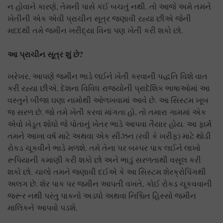
ન હોવાને કારણે, તેમની પાસે કંઈ બચતું નથી. તો આજે અમે તમને
ખેતીની એક એવી પ્રાચીન સૂત્ર જણાવી રહ્યા છીએ જેની
મદદથી તમે જમીન ખરીદ્યા વિના પણ ખેતી કરી શકો છો.
આ પ્રાચીન સૂત્ર શું છે?
ખરેખર, આપણે જમીન ભાડે લઈને ખેતી કરવાની પદ્ધતિ વિશે વાત
કરી રહ્યા છીએ. દેશના વિવિધ રાજ્યોની પ્રાદેશિક ભાષાઓમાં આ
વસ્તુને બીજા ઘણા નામોથી ઓળખવામાં આવે છે. આ સિસ્ટમ ખૂબ
જ સરળ છે. જો તમે ખેતી કરવા માંગતા હો, તો તમારા ગામમાં એક
એવો ખેડૂત શોધો જે પોતાનું ખેતર ભાડે આપવા તૈયાર હોય. આ ફાર્મ
તમને આખા વર્ષ માટે અથવા એક સીઝન (રવી કે ખરીફ) માટે થોડી
રોકડ ચૂકવીને ભાડે મળશે. તમે તેના પર બમ્પર પાક લઈને લાખો
રૂપિયાની કમાણી કરી શકો છો અને ભાડું સરળતાથી વસૂલ કરી
શકો છો. ચાલો તમને જણાવી દઈએ કે આ સિસ્ટમ શેરક્રોપિંગથી
અલગ છે. શેર પાક પર જમીન આપતી વખતે, કોઈ રોકડ ચૂકવવાની
જરૂર નથી પરંતુ પાકનો અડધો અથવા નિશ્ચિત હિસ્સો જમીન
માલિકને આપવો પડશે.