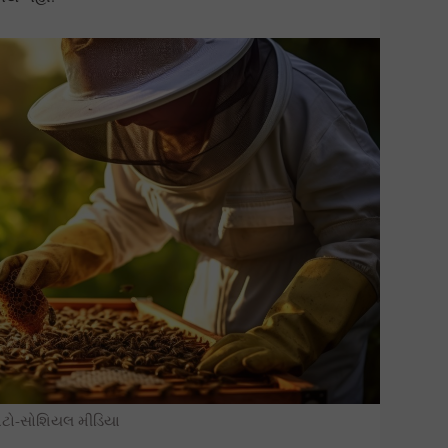
ોટો-સોશિયલ મીડિયા