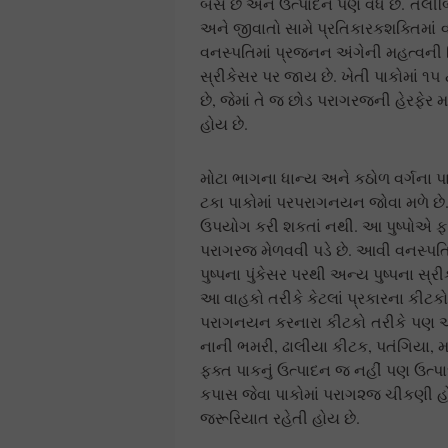
બેસે છે અને ઉત્પાદન પણ વધે છે. તૈલીબિ
અને જીવાતો સામે પ્રતિકારકશક્તિમાં 
વનસ્પતિમાં પ્રજનન અંગેની મહત્વની ક્ર
સ્રીકેસર પર જાય છે. ખેતી પાકોમાં 
છે, જેમાં તે જ છોડ પરાગરજની હેરફેર મ
હોય છે.
મોટા ભાગના ધાન્ય અને કઠોળ વર્ગના પ
ટકા પાકોમાં પરપરાગનયન જોવા મળે છે.
ઉપયોગ કરી શકતાં નથી. આ પુષ્પોએ ફ
પરાગરજ મેળવવી પડે છે. આવી વનસ્પતિમા
પુષ્પના પુંકેસર પરથી અન્ય પુષ્પના 
આ વાહકો તરીકે કેટલાં પ્રકારના કીટ
પરાગનયન કરનારા કીટકો તરીકે પણ ઓળ
નાની ભમરી, ઢાલીયા કીટક, પતંગિયા, મ
ફક્ત પાકનું ઉત્પાદન જ નહીં પણ ઉત્પ
કપાસ જેવા પાકોમાં પરાગ૨જ ચીકણી હ
જરૂરિયાત રહેતી હોય છે.