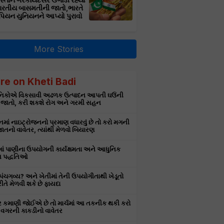
સ્તાન ગેરકાયદેસર ઉગાડી રહ્યો
ભારતીય બાસમતીની જાતો,ભારતે
પિયન યુનિયનને આપ્યો પુરાવો
More Stories
re on Kheti Badi
ઞાનિકોએ વિકસાવી અઢળક ઉત્પાદન આપતી ઘઉંની
 જાતો, કરી શકશે રોગ અને ગરમી સહન
માં નાઇટ્રોજનનો પ્રમાણ વધારવું છે તો કરો મગની
તનો વાવેતર, ત્યાંથી મેળવો બિયારણ
માં પાણીના ઉપયોગની કાર્યક્ષમતા અને આધુનિક
 પદ્ધતિઓ
ે પંચગવ્ય? અને ખેતીમાં તેની ઉપયોગીતાથી ખેડૂતો
રીતે મેળવી શકે છે ફાયદા
ર કમાણી જોઈએ છે તો માર્ચમાં આ તકનીક થકી કરો
વગરની કાકડીનો વાવેતર