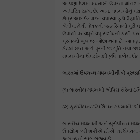
આપણા દેશમાં મધમાખી ઉપરના મોટાભાગ
આધારિત રહ્યા છે. આમ, મધમાખીનું પરા
ક્ષેત્રે અન્ન ઉત્પાદન વધારવા કૃષિ વૈજ્
ખેતીપાકોની પોષકની જરૂરિયાતો પુરી 
ઉપાયો પર વધુને વધુ સંશોધનો કર્યા, પ
પ્રયત્નો ખુબ જ ઓછા થયા છે. આપણા 
કેટલો છે તે અંગે પુરતી જાગૃતિ તથા 
મધમાખીના ઉપયોગથી કૃષિ પાકોમાં ઉત્
ભારતમાં ઉપલબ્ધ મધમાખીની બે પ્રજ
(૧) ભારતીય મધમાખી એપિસ સેરેના ઇન્
(૨) યુરોપીયન/ ઈટાલિયન મધમાખી/ એપ
ભારતીય મધમાખી અને યુરોપીયન મધમાખ
ઉપયોગ કરી શકીએ છીએ. તદ્દઉપરાંત,
અગત્યનો ભાગ ભજવે છે.