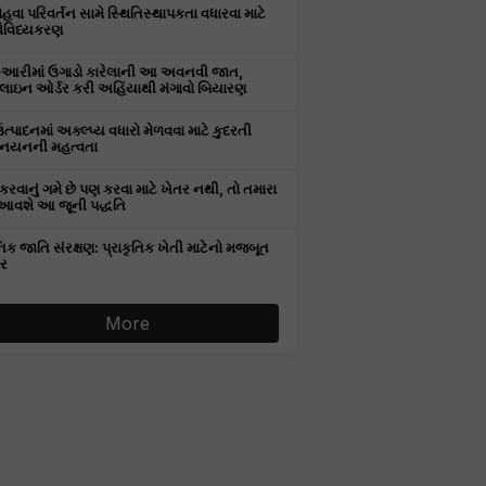
વા પરિવર્તન સામે સ્થિતિસ્થાપકતા વધારવા માટે
વૈવિધ્યકરણ
રુઆરીમાં ઉગાડો કારેલાની આ અવનવી જાત,
ઇન ઓર્ડર કરી અહિંયાથી મંગાવો બિયારણ
ઉત્પાદનમાં અક્લ્પ્ય વધારો મેળવવા માટે કુદરતી
નયનની મહત્વતા
કરવાનું ગમે છે પણ કરવા માટે ખેતર નથી, તો તમારા
આવશે આ જૂની પદ્ધતિ
િક જાતિ સંરક્ષણ: પ્રાકૃતિક ખેતી માટેનો મજબૂત
ર
More