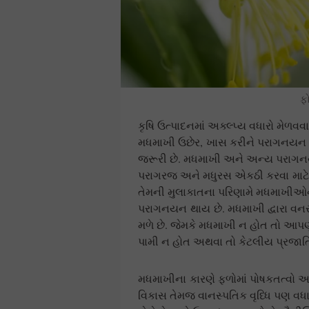
ફ
કૃષિ ઉત્પાદનમાં અક્લ્પ્ય વધારો મેળવ
મધમાખી ઉછેર, ખાસ કરીને પરાગનયન મા
જરૂરી છે. મધમાખી અને અન્ય પરાગનયન
પરાગરજ અને મધુરસ એકઠી કરવા માટે મ
તેમની મુલાકાતના પરિણામે મધમાખીઓને
પરાગનયન થાય છે. મધમાખી દ્વારા વન
મળે છે. જેમકે મધમાખી ન હોત તો આપણ
પામી ન હોત અથવા તો કેટલીય પ્રજાતિ 
મધમાખીના કારણે ફળોમાં પોષકતત્વો અને 
વિકાસ તેમજ વાનસ્પતિક વૃધ્ધિ પણ વધાર