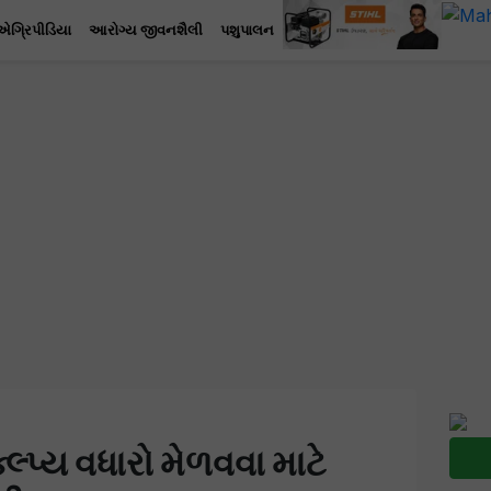
એગ્રિપીડિયા
આરોગ્ય જીવનશૈલી
પશુપાલન
લ્પ્ય વધારો મેળવવા માટે