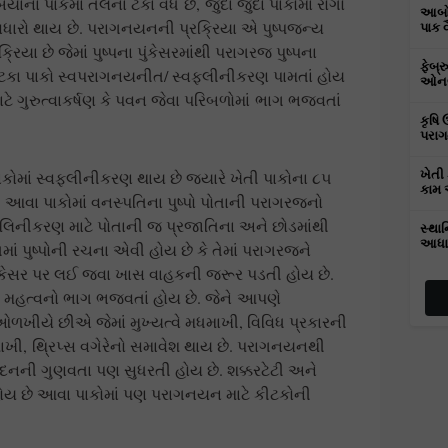
યાના પાકમાં તેલના ટકા વધે છે, જુદા જુદા પાકોમાં રોગો
આબોહ
વધારો થાય છે. પરાગનયનની પ્રક્રિયા એ પુષ્પજન્ય
પાક 
િયા છે જેમાં પુષ્પના પુંકેસરમાંથી પરાગરજ પુષ્પના
ફેબ્
૧૫ ટકા પાકો સ્વપરાગનયનીત/ સ્વફલીનીકરણ પામતાં હોય
ઓનલા
ાટે ગુરુત્વાકર્ષણ કે પવન જેવા પરિબળોમાં ભાગ ભજવતાં
કૃષિ 
પરાગ
ાકોમાં સ્વફ્લીનીકરણ થાય છે જયારે ખેતી પાકોના ૮૫
ખેતી 
કામ 
 આવા પાકોમાં વનસ્પતિના પુષ્પો પોતાની પરાગરજનો
લિનીકરણ માટે પોતાની જ પ્રજાતિના અને છોડમાંથી
સ્થાન
આધા
ં પુષ્પોની રચના એવી હોય છે કે તેમાં પરાગરજને
સ્રીકેસર પર લઈ જવા ખાસ વાહકની જરૂર પડતી હોય છે.
કો મહત્વનો ભાગ ભજવતાં હોય છે. જેને આપણે
ખીયે છીએ જેમાં મુખ્યત્વે મધમાખી, વિવિધ પ્રકારની
ાખી, થ્રિપ્સ વગેરેનો સમાવેશ થાય છે. પરાગનયનથી
ાદનની ગુણવતા પણ સુધરતી હોય છે. શક્કરટેટી અને
ોય છે આવા પાકોમાં પણ પરાગનયન માટે કીટકોની