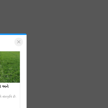
×
રો અને
 સંસ્કૃતિ છે.