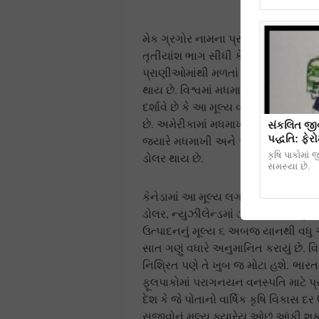
ફ
મેક ગ્રગોર નામના પ્રસિધ્ધ પરાગનયન
તૃતીયાંશ ભાગ સીધી કે આડકતરી રીતે મધ
પ્રાણીઓમાંથી મળતાં પ્રાણીજ પદાર્થો
થાય છે. વિશ્વમાં મધમાખી અને અન્ય 
દર્શાવે છે કે આ મૂલ્ય વાર્ષિક ૬૦ થી
છે. અમેરીકામાં મધમાખી દ્વારા થતાં 
સંકલિત જીવ
પદ્ધતિ: ફેર
જયારે મધમાખી અને અન્ય કીટકો દ્વાર
કૃષિ પાકોમાં 
ડોલર થાય છે.
સમસ્યા છે.
કેનેડામાં આ મૂલ્ય લગભગ ૭૮ કરોડ કે
ડોલર, ન્યુઝીલેન્ડમાં ૩.૧ અબજ ન્યુઝીલ
ઉત્પાદનનું મૂલ્ય ૬ અબજ યાનથી વધુ
સાત ગણું વધારે અનુમાનિત કરાયું છ
નિશ્રિત પણે તે ખુબ જ મોટા હશે. ભારત
ફૂલપાકોમાં પરાગનયન વનસ્પતિ માટે પ્ર
દેશ કે જે પોતાનો વાર્ષિક કૃષિ વિકાસ 
સજીવોનું મૂલ્ય ક્યારેય ઓછું આંકી શ