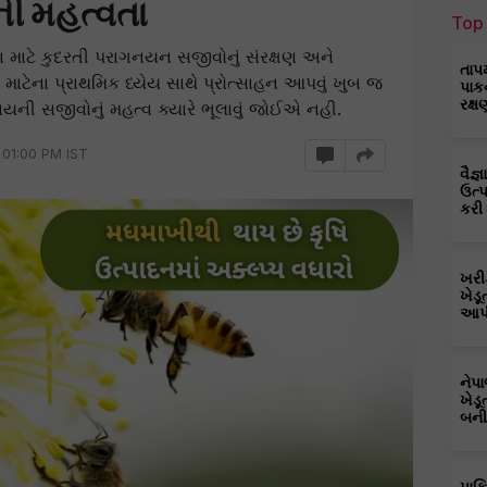
ી મહત્વતા
Top 
વવા માટે કુદરતી પરાગનયન સજીવોનું સંરક્ષણ અને
તાપ
ટેના પ્રાથમિક ધ્યેય સાથે પ્રોત્સાહન આપવું ખુબ જ
પાક
રક્ષ
ની સજીવોનું મહત્વ ક્યારે ભૂલાવું જોઈએ નહી.
 01:00 PM IST
વૈજ
ઉત્
કરી
ખરી
ખેડૂ
આપી
નેપ
ખેડૂ
બની