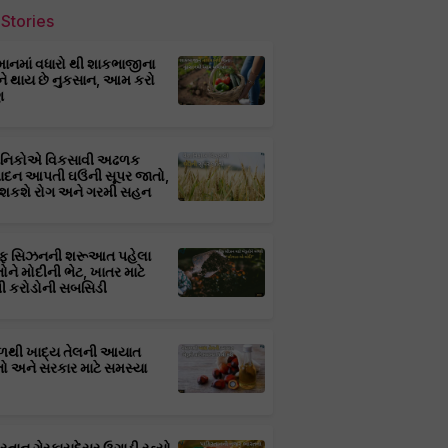
Stories
માનમાં વધારો થી શાકભાજીના
ને થાય છે નુકસાન, આમ કરો
ણ
્ઞાનિકોએ વિકસાવી અઢળક
પાદન આપતી ઘઉંની સૂપર જાતો,
 શકશે રોગ અને ગરમી સહન
ફ સિઝનની શરૂઆત પહેલા
તોને મોદીની ભેટ, ખાતર માટે
 કરોડોની સબસિડી
ાળથી ખાદ્ય તેલની આયાત
તો અને સરકાર માટે સમસ્યા