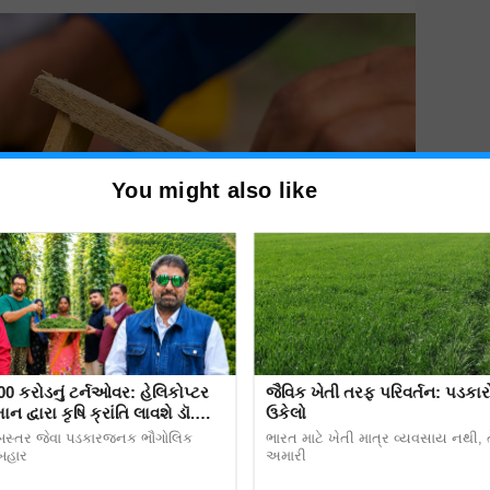
You might also like
00 કરોડનું ટર્નઓવર: હેલિકોપ્ટર
જૈવિક ખેતી તરફ પરિવર્તન: પડકા
ન દ્વારા કૃષિ ક્રાંતિ લાવશે ડૉ.
ઉકેલો
રિપાઠી
બસ્તર જેવા પડકારજનક ભૌગોલિક
ભારત માટે ખેતી માત્ર વ્યવસાય નથી, તે
 બહાર
અમારી