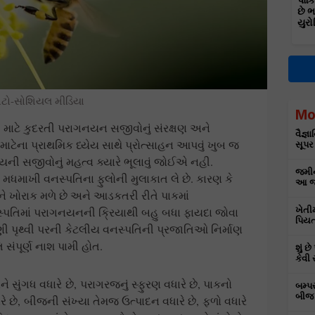
પાકિ
છે 
યુરો
ોટો-સોશિયલ મીડિયા
Mo
વા માટે કુદરતી પરાગનયન સજીવોનું સંરક્ષણ અને
વૈજ્
ટેના પ્રાથમિક ધ્યેય સાથે પ્રોત્સાહન આપવું ખુબ જ
સૂપર
ી સજીવોનું મહત્વ ક્યારે ભૂલાવું જોઈએ નહી.
જમીન
ધમાખી વનસ્પતિના ફુલોની મુલાકાત લે છે. કારણ કે
આ જા
 ખોરાક મળે છે અને આડકતરી રીતે પાકમાં
સ્પતિમાં પરાગનયનની ક્રિયાથી બહુ બધા ફાયદા જોવા
ખેતી
પિયત
ી પૃથ્વી પરની કેટલીય વનસ્પતિની પ્રજાતિઓ નિર્માણ
સંપૂર્ણ નાશ પામી હોત.
શું છ
કેવી 
સુંગધ વધારે છે, પરાગરજનું સ્ફુરણ વધારે છે, પાકનો
બમ્પ
બીજ 
ે છે, બીજની સંખ્યા તેમજ ઉત્પાદન વધારે છે, ફળો વધારે