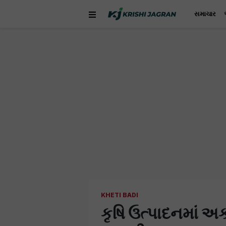
સમાચાર
KHETI BADI
કૃષિ ઉત્પાદનમાં અક્