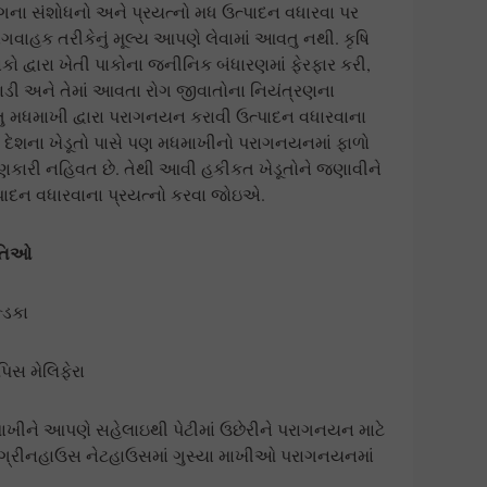
ના સંશોધનો અને પ્રયત્નો મધ ઉત્પાદન વધારવા પર
ગવાહક તરીકેનું મૂલ્ય આપણે લેવામાં આવતુ નથી. કૃષિ
ઞાનિકો દ્વારા ખેતી પાકોના જનીનિક બંધારણમાં ફેરફાર કરી,
પાડી અને તેમાં આવતા રોગ જીવાતોના નિયંત્રણના
રંતુ મધમાખી દ્વારા પરાગનયન કરાવી ઉત્પાદન વધારવાના
દેશના ખેડૂતો પાસે પણ મધમાખીનો પરાગનયનમાં ફાળો
જાણકારી નહિવત છે. તેથી આવી હકીકત ખેડૂતોને જણાવીને
પાદન વધારવાના પ્રયત્નો કરવા જોઇએ.
ાતિઓ
ડિકા
િસ મેલિફેરા
ીને આપણે સહેલાઇથી પેટીમાં ઉછેરીને પરાગનયન માટે
 ગ્રીનહાઉસ નેટહાઉસમાં ગુસ્યા માખીઓ પરાગનયનમાં