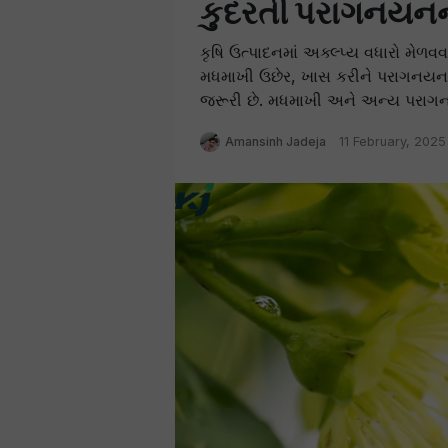
કુદરતી પરાગનયનન
કૃષિ ઉત્પાદનમાં અક્લ્પ્ય વધારો મેળ
મધમાખી ઉછેર, ખાસ કરીને પરાગનયન મા
જરૂરી છે. મધમાખી અને અન્ય પરાગનય
Amansinh Jadeja
11 February, 2025