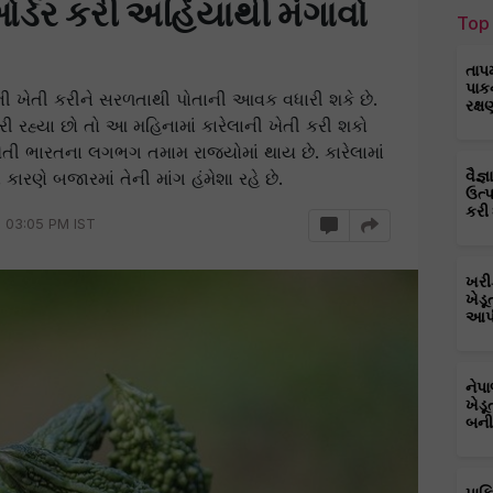
ડર કરી અહિંયાથી મંગાવો
Top 
તાપ
પાક
ની ખેતી કરીને સરળતાથી પોતાની આવક વધારી શકે છે.
રક્ષ
ી રહ્યા છો તો આ મહિનામાં કારેલાની ખેતી કરી શકો
તી ભારતના લગભગ તમામ રાજ્યોમાં થાય છે. કારેલામાં
ારણે બજારમાં તેની માંગ હંમેશા રહે છે.
વૈજ
ઉત્
કરી
5 03:05 PM IST
ખરી
ખેડૂ
આપી
નેપ
ખેડૂ
બની