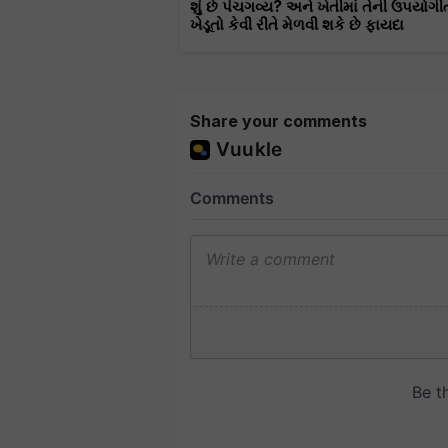
શું છે પંચગવ્ય? અને ખેતીમાં તેની ઉપયોગી
ખેડૂતો કેવી રીતે મેળવી શકે છે ફાયદા
Share your comments