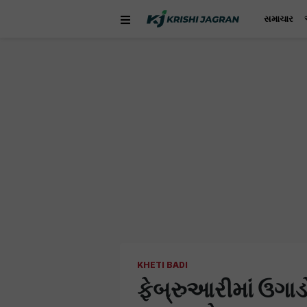
સમાચાર
KHETI BADI
ફેબ્રુઆરીમાં ઉગા