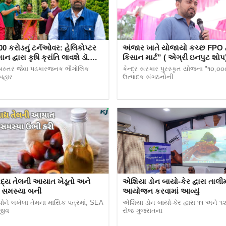
00 કરોડનું ટર્નઓવર: હેલિકોપ્ટર
અંજાર ખાતે યોજાયો કચ્છ FPO દ્વારા 
ન દ્વારા કૃષિ ક્રાંતિ લાવશે ડૉ.
કિસાન માર્ટ” ( એગ્રી ઇનપુટ શોપ
રિપાઠી
ઉદ્ઘાટન સમારોહ
બસ્તર જેવા પડકારજનક ભૌગોલિક
કેન્દ્ર સરકાર પુરસ્કૃત યોજના "૧૦,૦૦
 બહાર
ઉત્પાદક સંગઠનોની
દ્ય તેલની આયાત ખેડૂતો અને
એશિયા ડોન બાયો-કેર દ્વારા તાલીમ
ે સમસ્યા બની
આયોજન કરવામાં આવ્યું
ોને લખેલા તેમના માસિક પત્રમાં, SEA
એશિયા ડોન બાયો-કેર દ્વારા ૧૧ અને ૧
સસ્તા મળશે. કારેલાના બીજની કિંમત વિશે વાત કરીએ
જીવ
રોજ ગુજરાતના
શનલ સીડ કોર્પોરેશનની વેબસાઇટ પર 43 ટકાના ડિસ્કાઉન્ટ