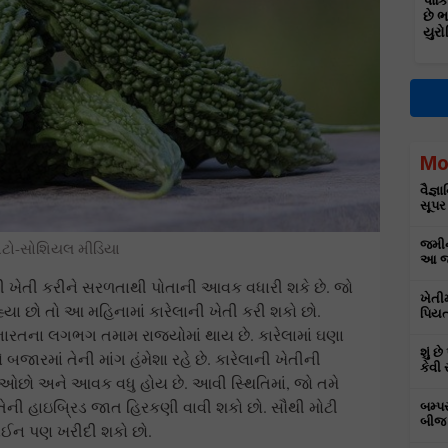
પાકિ
છે 
યુરો
Mo
વૈજ્
સૂપર
જમીન
ોટો-સોશિયલ મીડિયા
આ જા
ની ખેતી કરીને સરળતાથી પોતાની આવક વધારી શકે છે. જો
ખેતી
્યા છો તો આ મહિનામાં કારેલાની ખેતી કરી શકો છો.
પિયત
ારતના લગભગ તમામ રાજ્યોમાં થાય છે. કારેલામાં ઘણા
શું છ
જારમાં તેની માંગ હંમેશા રહે છે. કારેલાની ખેતીની
કેવી 
ચ ઓછો અને આવક વધુ હોય છે. આવી સ્થિતિમાં, જો તમે
ે તેની હાઇબ્રિડ જાત હિરકણી વાવી શકો છો. સૌથી મોટી
બમ્પ
બીજ 
ાઈન પણ ખરીદી શકો છો.