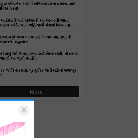
વા પરિવર્તન સામે સ્થિતિસ્થાપકતા વધારવા માટે
વૈવિધ્યકરણ
રુઆરીમાં ઉગાડો કારેલાની આ અવનવી જાત,
ઇન ઓર્ડર કરી અહિંયાથી મંગાવો બિયારણ
ઉત્પાદનમાં અક્લ્પ્ય વધારો મેળવવા માટે કુદરતી
નયનની મહત્વતા
કરવાનું ગમે છે પણ કરવા માટે ખેતર નથી, તો તમારા
આવશે આ જૂની પદ્ધતિ
િક જાતિ સંરક્ષણ: પ્રાકૃતિક ખેતી માટેનો મજબૂત
ર
More
×