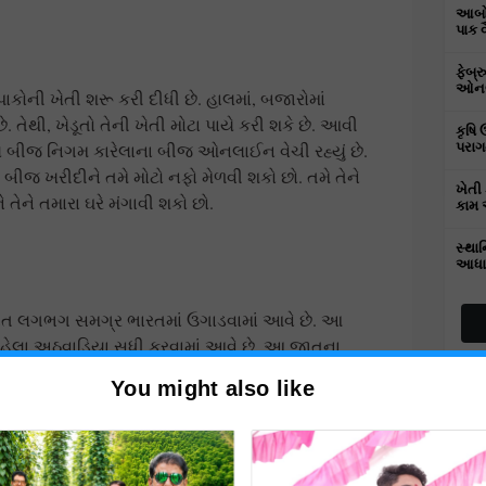
આબોહ
પાક 
ફેબ્
ઓનલા
કોની ખેતી શરૂ કરી દીધી છે. હાલમાં, બજારોમાં
. તેથી, ખેડૂતો તેની ખેતી મોટા પાયે કરી શકે છે. આવી
કૃષિ 
પરાગ
્ટ્રીય બીજ નિગમ કારેલાના બીજ ઓનલાઈન વેચી રહ્યું છે.
જ ખરીદીને તમે મોટો નફો મેળવી શકો છો. તમે તેને
ખેતી 
ને તમારા ઘરે મંગાવી શકો છો.
કામ 
સ્થાન
આધા
ત લગભગ સમગ્ર ભારતમાં ઉગાડવામાં આવે છે. આ
હેલા અઠવાડિયા સુધી કરવામાં આવે છે. આ જાતના
ડની લંબાઈ લગભગ ૧૫-૨૦ સે.મી. છે, અને દરેક ફળનું
You might also like
ફળ ઘેરા લીલા રંગના હોય છે. આનાથી, પ્રતિ એકર
ય છે
લા નાખો આ ત્રણ ખાતર, ઉત્પાદન થશે બમણો