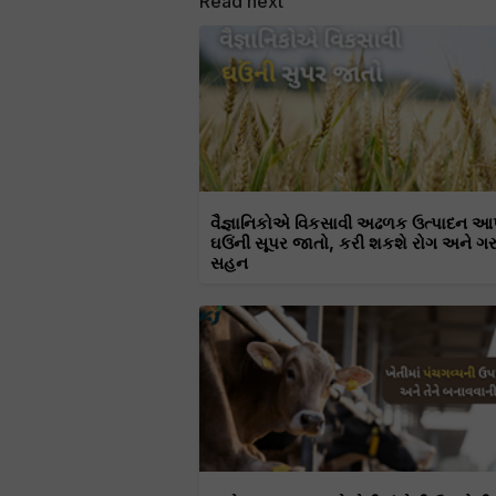
Read next
વૈજ્ઞાનિકોએ વિકસાવી અઢળક ઉત્પાદન આ
ઘઉંની સૂપર જાતો, કરી શકશે રોગ અને ગ
સહન