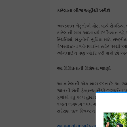
કારેલાના બીજ અહીંથી ખરીદો
આજકાલ ખેડૂતોએ મોટા પાયે રોકડિયા પા
કારેલાની માંગ આખા વર્ષ દરમિયાન રહે છે
સ્થિતિમાં, ખેડૂતોની સુવિધા માટે, રાષ
વેબસાઇટના ઓનલાઈન સ્ટોર પરથી આ બી
ઓનલાઈન પણ ઓર્ડર કરી શકો છો અને તે
આ વિવિધતાની વિશેષતા જાણો
આ કારેલાની એક ખાસ જાત છે. આ જા
જાતની ખેતી ફેબ્રુઆરીથી જુલાઈના પ
ફળોમાં વધુ પલ્પ હોય છે. આ જાતના છો
વજન લગભગ ૧૫૫ ગ્રામ છે. આ જાતના 
સરેરાશ ૧૪૦ ક્વિન્ટલ ઉપજ મેળવી શકા
આ પણ વાંચો:ખારેકના ફૂલ આવતા પહે