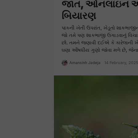
જાત, ઓનલાઇન ઓર્
બિયારણ
પાકની ખેતી ઉપરાંત, ખેડૂતો શાકભાજી
જો તમે પણ શાકભાજી ઉગાડવાનું વિચાર
છો. તમને જણાવી દઈએ કે કારેલાની ખે
ઘણા ઔષધીય ગુણો જોવા મળે છે, જેના ક
Amansinh Jadeja
14 February, 202