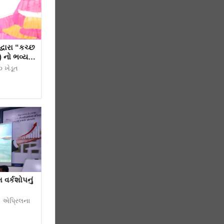
“કચ્છ
) નો ભવ્ય
૦ ખેડૂત
 વર્કશોપનું
૨ એપ્રિલના