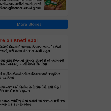
સ્તાન ગેરકાયદેસર ઉગાડી રહ્યો
ભારતીય બાસમતીની જાતો,ભારતે
પિયન યુનિયનને આપ્યો પુરાવો
More Stories
re on Kheti Badi
ઞાનિકોએ વિકસાવી અઢળક ઉત્પાદન આપતી ઘઉંની
 જાતો, કરી શકશે રોગ અને ગરમી સહન
માં નાઇટ્રોજનનો પ્રમાણ વધારવું છે તો કરો મગની
તનો વાવેતર, ત્યાંથી મેળવો બિયારણ
માં પાણીના ઉપયોગની કાર્યક્ષમતા અને આધુનિક
 પદ્ધતિઓ
ે પંચગવ્ય? અને ખેતીમાં તેની ઉપયોગીતાથી ખેડૂતો
રીતે મેળવી શકે છે ફાયદા
ર કમાણી જોઈએ છે તો માર્ચમાં આ તકનીક થકી કરો
વગરની કાકડીનો વાવેતર