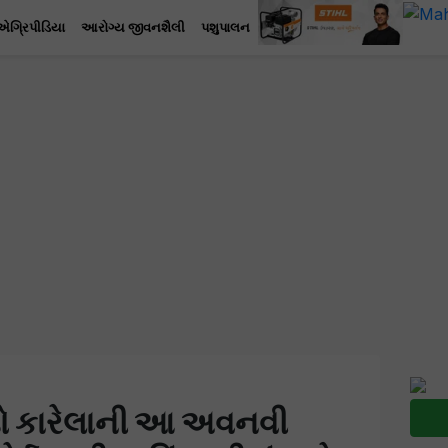
એગ્રિપીડિયા
આરોગ્ય જીવનશૈલી
પશુપાલન
ડો કારેલાની આ અવનવી