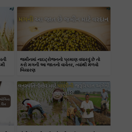
પતી
જમીનમાં નાઇટ્રોજનનો પ્રમાણ વધારવું છે તો
રમી
કરો મગની આ જાતનો વાવેતર, ત્યાંથી મેળવો
બિયારણ