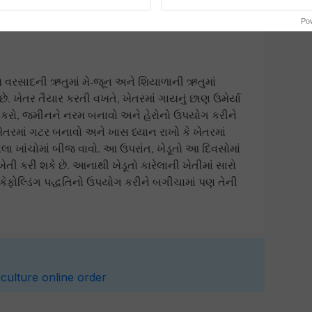
દીને તમે સરળતાથી કારેલાની ખેતી કરી શકો છો.
Po
ય વરસાદની ઋતુમાં મે-જૂન અને શિયાળાની ઋતુમાં
. ખેતર તૈયાર કરતી વખતે, ખેતરમાં ગાયનું છાણ ઉમેર્યા
ડાણ કરો, જમીનને નરમ બનાવો અને હેરોનો ઉપયોગ કરીને
ેતરમાં ગટર બનાવો અને ખાસ ધ્યાન રાખો કે ખેતરમાં
લા ખાંચોમાં બીજ વાવો. આ ઉપરાંત, ખેડૂતો આ દિવસોમાં
ેતી કરી શકે છે. આનાથી ખેડૂતો કારેલાની ખેતીમાં સારો
સ્કેફોલ્ડિંગ પદ્ધતિનો ઉપયોગ કરીને બગીચામાં પણ તેની
iculture
online order