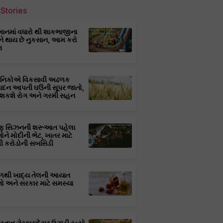
Stories
માનમાં વધારો થી શાકભાજીના
ને થાય છે નુકસાન, આમ કરો
ણ
્ઞાનિકોએ વિકસાવી અઢળક
પાદન આપતી ઘઉંની સૂપર જાતો,
 શકશે રોગ અને ગરમી સહન
ફ સિઝનની શરૂઆત પહેલા
તોને મોદીની ભેટ, ખાતર માટે
 કરોડોની સબસિડી
ાળથી ખાદ્ય તેલની આયાત
તો અને સરકાર માટે સમસ્યા