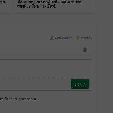
તાથી
ખેતીમાં પાણીના ઉપયોગની કાર્યક્ષમતા અને
આધુનિક પિયત પદ્ધતિઓ