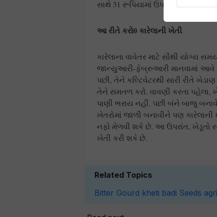
સાથે 31 રૂપિયામાં ઉપલબ્ધ છે. આ ખરી
આ રીતે કરો0 કારેલાની ખેતી
કારેલાના વાવેતર માટે સૌથી યોગ્ય સમ
જાન્યુઆરી-ફેબ્રુઆરી માનવામાં આવે છે
પછી, તેને કલ્ટિવેટરથી સારી રીતે ખે
તેને સમતળ કરો. વાવણી કરતા પહેલા, ખ
પાણી ભરાય નહીં. પછી બંને બાજુ બનાવે
ખેતરોમાં જાળી બનાવીને પણ કારેલાની ખ
નફો મેળવી શકે છે. આ ઉપરાંત, ખેડૂતો 
ખેતી કરી શકે છે.
Related Topics
Bitter Gourd
kheti badi
Seeds
agr