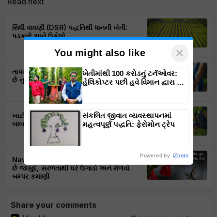
Read next
સિધી વાવણી (DSR) પદ્ધતિથી ધાનની ખેતી:
પડકારો અને ઉકેલો
×
You might also like
તાપમાનમાં વધારો થી શાકભાજીના પાકને થાય
ખેતીમાંથી 100 કરોડનું ટર્નઓવર:
છે નુકસાન, આમ કરો રક્ષણ
હેલિકોપ્ટર પછી હવે વિમાન દ્વારા કૃષિ
ક્રાંતિ લાવશે ડૉ. રાજારામ ત્રિપાઠી
ખાટો અને મીઠો દ્રાક્ષમાં શું છે તફાવત, આ 6
સંકલિત જીવાત વ્યવસ્થાપનમાં
બાબતો થખી ઓળખો
મહત્વપૂર્ણ પદ્ધતિ: ફેરોમોન ટ્રેપ
Powered by
iZooto
Navaratri Special: માં અંબાના પ્રિયા ફૂલ
છે જાસુદ, સરળતાથી ઘરે ઉગાડો અને મેળવો
બમ્પર કમાણી
Share your comments