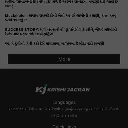
માર્ચમાં જામફળના છોડ રોપવાથી મળે છે અઢળક ઉત્પાદન, કમાણી થઈ જાય છે
બમણી
Muskmelon: માર્ચમાં શક્કરટેટીની ખેતી આપશે લાખોની કમાણી, ફક્ત કરવું
પડશે આટલું જ
SUCCESS STORY: મળો નવસારીની પ્રગતિશીલ દંપતીને, જેઓ મધમાખી
ઉછેર માટે ઘડ્યા એક નવો ફોર્મુલા
આ બે ફૂલોની ખેતી કરી દેશે માલામાલ, બાજારમાં છે મોટા પાયે માંગણી
More
Languages
English
हिंदी
मराठी
ਪੰਜਾਬੀ
தமிழ்
മലയാളം
বাংলা
ಕನ್ನಡ
ଓଡିଆ
অসমীয়া
Quick Links