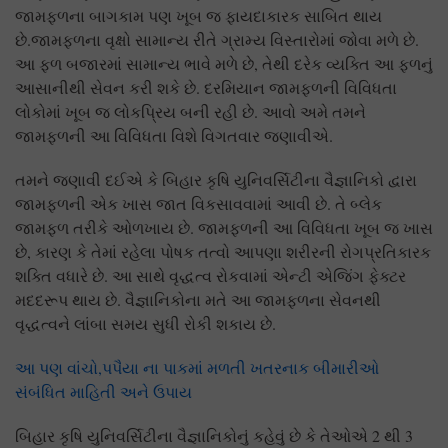
જામફળના બાગકામ પણ ખૂબ જ ફાયદાકારક સાબિત થાય
છે.જામફળના વૃક્ષો સામાન્ય રીતે ગ્રામ્ય વિસ્તારોમાં જોવા મળે છે.
આ ફળ બજારમાં સામાન્ય ભાવે મળે છે, તેથી દરેક વ્યક્તિ આ ફળનું
આસાનીથી સેવન કરી શકે છે. દરમિયાન જામફળની વિવિધતા
લોકોમાં ખૂબ જ લોકપ્રિય બની રહી છે. આવો અમે તમને
જામફળની આ વિવિધતા વિશે વિગતવાર જણાવીએ.
તમને જણાવી દઈએ કે બિહાર કૃષિ યુનિવર્સિટીના વૈજ્ઞાનિકો દ્વારા
જામફળની એક ખાસ જાત વિકસાવવામાં આવી છે. તે બ્લેક
જામફળ તરીકે ઓળખાય છે. જામફળની આ વિવિધતા ખૂબ જ ખાસ
છે, કારણ કે તેમાં રહેલા પોષક તત્વો આપણા શરીરની રોગપ્રતિકારક
શક્તિ વધારે છે. આ સાથે વૃદ્ધત્વ રોકવામાં એન્ટી એજિંગ ફેક્ટર
મદદરૂપ થાય છે. વૈજ્ઞાનિકોના મતે આ જામફળના સેવનથી
વૃદ્ધત્વને લાંબા સમય સુધી રોકી શકાય છે.
આ પણ વાંચો,પપૈયા ના પાકમાં મળતી ખતરનાક બીમારીઓ
સંબંધિત માહિતી અને ઉપાય
બિહાર કૃષિ યુનિવર્સિટીના વૈજ્ઞાનિકોનું કહેવું છે કે તેઓએ 2 થી 3