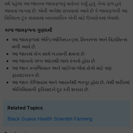
વર્ષ પહેલા આ જાતના જામફળનું વાવેતર કર્યું હતું. તેના ફળ હવે
આવવા લાગ્યા છે. એવી અપેક્ષા રાખવામાં આવે છે કે જામફળની આ
વિવિધતા ટૂંક સમયમાં વ્યવસાયિક ખેતી માટે ઉપયોગમાં લેવાશે.
કાળા જામફળના ગુણધર્મો
આ જામફળમાં એન્ટિઓક્સિડન્ટ્સ, મિનરલ્સ અને વિટામિન્સ
મળી આવે છે.
આ જાતમાં રોગ સામે લડવાની ક્ષમતા છે.
આ જાતનો પલ્પ અંદરથી લાલ રંગનો હોય છે.
આ જાત કબજિયાત અને પાઈલ્સ જેવા રોગો માટે પણ
ફાયદાકારક છે.
આ જાત કેલ્શિયમ અને આયર્નથી ભરપૂર હોય છે, તેથી શરીરમાં
એનિમિયાની ફરિયાદને દૂર કરી શકાય છે.
Related Topics
Black Guava
Health
Scientist
Farming