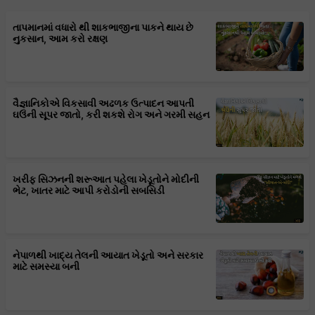
તાપમાનમાં વધારો થી શાકભાજીના પાકને થાય છે
નુકસાન, આમ કરો રક્ષણ
વૈજ્ઞાનિકોએ વિકસાવી અઢળક ઉત્પાદન આપતી
ઘઉંની સૂપર જાતો, કરી શકશે રોગ અને ગરમી સહન
ખરીફ સિઝનની શરૂઆત પહેલા ખેડૂતોને મોદીની
ભેટ, ખાતર માટે આપી કરોડોની સબસિડી
નેપાળથી ખાદ્ય તેલની આયાત ખેડૂતો અને સરકાર
માટે સમસ્યા બની