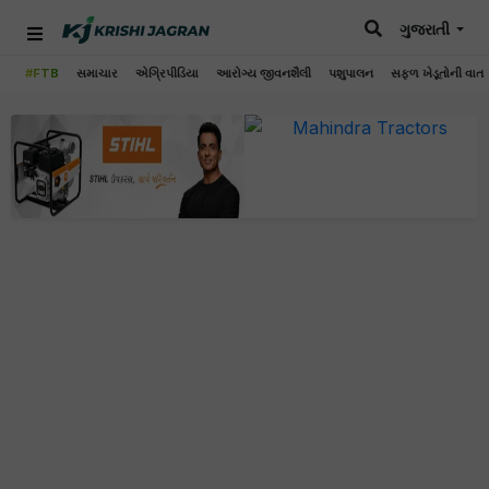
ગુજરાતી
#FTB
સમાચાર
એગ્રિપીડિયા
આરોગ્ય જીવનશૈલી
પશુપાલન
સફળ ખેડૂતોની વાત