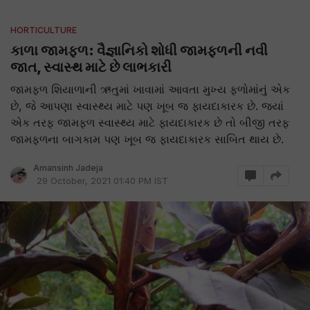
HORTICULTURE
કાળા જામફળ: વૈજ્ઞાનિકો શોધી જામફળની નવી
જાત, સ્વાસ્થ માટે છે લાભકારી
જામફળ શિયાળાની ઋતુમાં ખાવામાં આવતા મુખ્ય ફળોમાંનું એક
છે, જે આપણા સ્વાસ્થ્ય માટે પણ ખૂબ જ ફાયદાકારક છે. જ્યાં
એક તરફ જામફળ સ્વાસ્થ્ય માટે ફાયદાકારક છે તો બીજી તરફ
જામફળના બાગકામ પણ ખૂબ જ ફાયદાકારક સાબિત થાય છે.
Amansinh Jadeja
29 October, 2021 01:40 PM IST