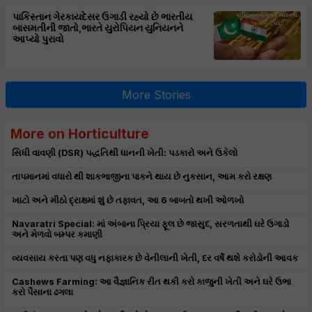
પાકિસ્તાન ગેરકાયદેસર ઉગાડી રહ્યો છે ભારતીય
બાસમતીની જાતો,ભારતે યુરોપિયન યુનિયનને
આપ્યો પુરાવો
More Stories
More on Horticulture
સિધી વાવણી (DSR) પદ્ધતિથી ધાનની ખેતી: પડકારો અને ઉકેલો
તાપમાનમાં વધારો થી શાકભાજીના પાકને થાય છે નુકસાન, આમ કરો રક્ષણ
ખાટો અને મીઠો દ્રાક્ષમાં શું છે તફાવત, આ 6 બાબતો થખી ઓળખો
Navaratri Special: માં અંબાના પ્રિયા ફૂલ છે જાસુદ, સરળતાથી ઘરે ઉગાડો
અને મેળવો બમ્પર કમાણી
વ્યવસાય કરતા પણ વધુ નફાકારક છે વેનીલાની ખેતી, દર વર્ષે થશે કરોડોની આવક
Cashews Farming: આ વૈજ્ઞાનિક રીત થકી કરો કાજુની ખેતી અને ઘરે ઉભા
કરો પૈસાના ઢગલા