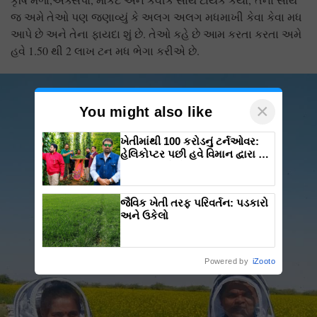
જ અમે તેઓ પણ જણાવ્યું કે અલગ અલગ મધમાખી કેવા કેવા મધ
આપે છે અને તેના ફાયદા શું છે. તેઓ કહે છે આમ કરતા કરતા અમે
હવે 1.50 થી 2 લાખ ટન મધ ભેગા કરીએ છે.
×
You might also like
ખેતીમાંથી 100 કરોડનું ટર્નઓવર:
હેલિકોપ્ટર પછી હવે વિમાન દ્વારા કૃષિ
ક્રાંતિ લાવશે ડૉ. રાજારામ ત્રિપાઠી
જૈવિક ખેતી તરફ પરિવર્તન: પડકારો
અને ઉકેલો
Powered by
iZooto