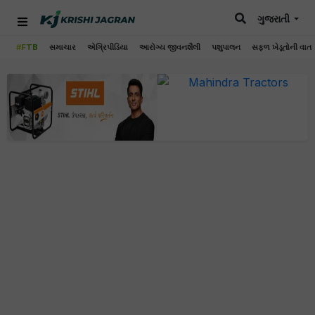
ગુજરાતી
#FTB
સમાચાર
એગ્રિપીડિયા
આરોગ્ય જીવનશૈલી
પશુપાલન
સફળ ખેડૂતોની વાત