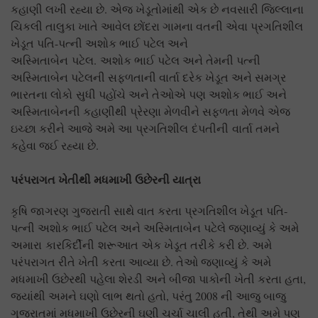
કહાણી લખી રહ્યા છે. એજ ખેડૂતોમાંથી એક છે નવસારી જિલ્લાના
ચિકલી તાલુકા ખાતે આવેલ છોંદરા ગામના વતની એવા પ્રગતિશીલ
ખેડૂત પતિ-પત્ની અશોક ભાઈ પટેલ અને
અસ્મિતાબેન પટેલ. અશોક ભાઈ પટેલ અને તેમની પત્ની
અસ્મિતાબેન પટેલની સફળતાની વાર્તા દરેક ખેડૂત અને સમગ્ર
ભારતના લોકો સુધી પહોંચે અને તેઓએ પણ અશોક ભાઈ અને
અસ્મિતાબેનની કહાણીથી પ્રેરણા મેળવીને સફળતા મેળવે એજ
ઇચ્છા કરીને આજે અમે આ પ્રગતિશીલ દંપતીની વાર્તા તમને
કહેવા જઈ રહ્યા છે.
પરંપરાગત
ખેતીથી મધમાખી ઉછેરની યાત્રા
કૃષિ જાગરણ ગુજરાતી સાથે વાત કરતા પ્રગતિશીલ ખેડૂત પતિ-
પત્ની અશોક ભાઈ પટેલ અને અસ્મિતાબેન પટેલે જણાવ્યું કે અમે
અમારા કારકિર્દીની શરૂઆત એક ખેડૂત તરીકે કરી છે. અમે
પરંપરાગત રીતે ખેતી કરતા આવ્યા છે. તેઓ જણાવ્યું કે અમે
મધમાખી ઉછેરથી પહેલા શેરડી અને બીજા પાકોની ખેતી કરતા હતા,
જ્યાંથી અમને ઘણો લાભ થતો હતો, પરંતુ 2008 ની આજુ બાજુ
ગુજરાતમાં મધમાખી ઉછેરની ઘણી ચર્ચા ચાલી હતી, તેથી અમે પણ