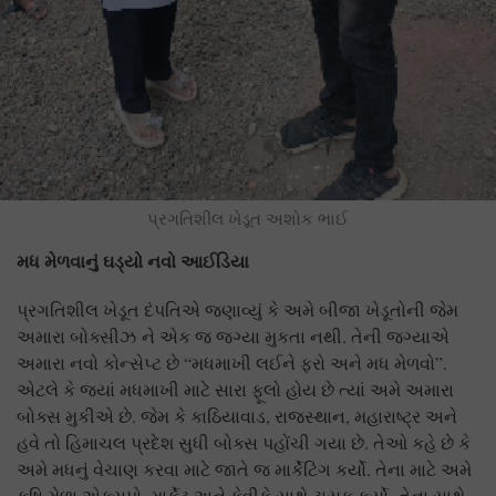
પ્રગતિશીલ ખેડૂત અશોક ભાઈ
મધ મેળવાનું ઘડ્યો નવો આઈડિયા
પ્રગતિશીલ ખેડૂત દંપતિએ જણાવ્યું કે અમે બીજા ખેડૂતોની જેમ
અમારા બોક્સીઝ ને એક જ જગ્યા મુકતા નથી. તેની જગ્યાએ
અમારા નવો કોન્સેપ્ટ છે “મધમાખી લઈને ફરો અને મધ મેળવો”.
એટલે કે જ્યાં મધમાખી માટે સારા ફૂલો હોય છે ત્યાં અમે અમારા
બોક્સ મુકીએ છે. જેમ કે કાઠિયાવાડ, રાજસ્થાન, મહારાષ્ટ્ર અને
હવે તો હિમાચલ પ્રદેશ સુધી બોક્સ પહોંચી ગયા છે. તેઓ કહે છે કે
અમે મધનું વેચાણ કરવા માટે જાતે જ માર્કેટિંગ કર્યો. તેના માટે અમે
કૃષિ મેળા,એક્સપો, માર્કેટ અને કેવીકે સાથે ટાયક કર્યો, તેના સાથે