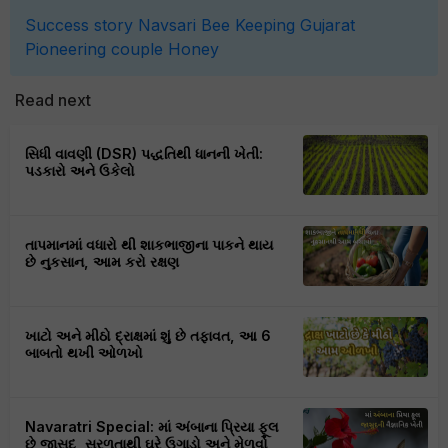
Success story
Navsari
Bee Keeping
Gujarat
Pioneering couple
Honey
Read next
સિધી વાવણી (DSR) પદ્ધતિથી ધાનની ખેતી:
પડકારો અને ઉકેલો
તાપમાનમાં વધારો થી શાકભાજીના પાકને થાય
છે નુકસાન, આમ કરો રક્ષણ
ખાટો અને મીઠો દ્રાક્ષમાં શું છે તફાવત, આ 6
બાબતો થખી ઓળખો
Navaratri Special: માં અંબાના પ્રિયા ફૂલ
છે જાસુદ, સરળતાથી ઘરે ઉગાડો અને મેળવો