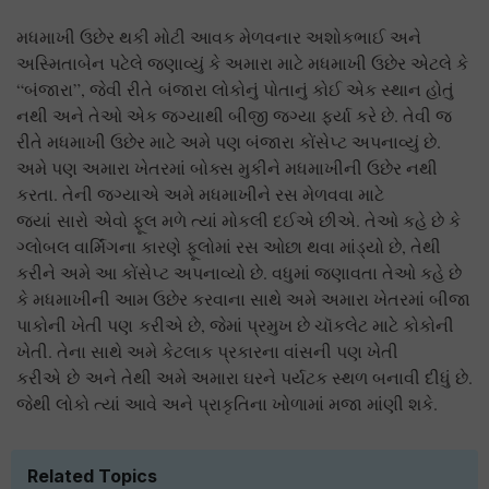
મધમાખી ઉછેર થકી મોટી આવક મેળવનાર અશોકભાઈ અને
અસ્મિતાબેન પટેલે જણાવ્યું કે અમારા માટે મધમાખી ઉછેર એટલે કે
“બંજારા”, જેવી રીતે બંજારા લોકોનું પોતાનું કોઈ એક સ્થાન હોતું
નથી અને તેઓ એક જગ્યાથી બીજી જગ્યા ફર્યા કરે છે. તેવી જ
રીતે મધમાખી ઉછેર માટે અમે પણ બંજારા કોંસેપ્ટ અપનાવ્યું છે.
અમે પણ અમારા ખેતરમાં બોક્સ મુકીને મધમાખીની ઉછેર નથી
કરતા. તેની જગ્યાએ અમે મધમાખીને રસ મેળવવા માટે
જ્યાં સારો એવો ફૂલ મળે ત્યાં મોકલી દઈએ છીએ. તેઓ કહે છે કે
ગ્લોબલ વાર્મિંગના કારણે ફૂલોમાં રસ ઓછા થવા માંડ્યો છે, તેથી
કરીને અમે આ કોંસેપ્ટ અપનાવ્યો છે. વધુમાં જણાવતા તેઓ કહે છે
કે મધમાખીની આમ ઉછેર કરવાના સાથે અમે અમારા ખેતરમાં બીજા
પાકોની ખેતી પણ કરીએ છે, જેમાં પ્રમુખ છે ચૉકલેટ માટે કોકોની
ખેતી. તેના સાથે અમે કેટલાક પ્રકારના વાંસની પણ ખેતી
કરીએ છે અને તેથી અમે અમારા ઘરને પર્યટક સ્થળ બનાવી દીધું છે.
જેથી લોકો ત્યાં આવે અને પ્રાકૃતિના ખોળામાં મજા માંણી શકે.
Related Topics