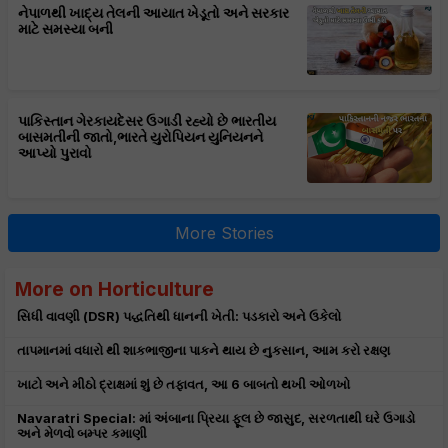
નેપાળથી ખાદ્ય તેલની આયાત ખેડૂતો અને સરકાર
માટે સમસ્યા બની
પાકિસ્તાન ગેરકાયદેસર ઉગાડી રહ્યો છે ભારતીય
બાસમતીની જાતો,ભારતે યુરોપિયન યુનિયનને
આપ્યો પુરાવો
More Stories
More on Horticulture
સિધી વાવણી (DSR) પદ્ધતિથી ધાનની ખેતી: પડકારો અને ઉકેલો
તાપમાનમાં વધારો થી શાકભાજીના પાકને થાય છે નુકસાન, આમ કરો રક્ષણ
ખાટો અને મીઠો દ્રાક્ષમાં શું છે તફાવત, આ 6 બાબતો થખી ઓળખો
Navaratri Special: માં અંબાના પ્રિયા ફૂલ છે જાસુદ, સરળતાથી ઘરે ઉગાડો
અને મેળવો બમ્પર કમાણી