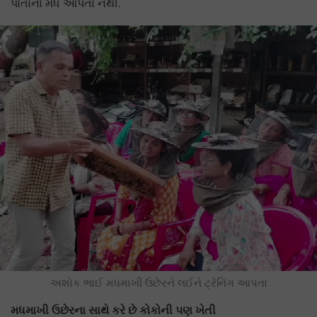
પોતાના મધ આપતા નથી.
અશોક ભાઈ મધમાખી ઉછેરને લઈને ટ્રેનિંગ આપતા
મધમાખી ઉછેરના સાથે કરે છે કોકોની પણ ખેતી