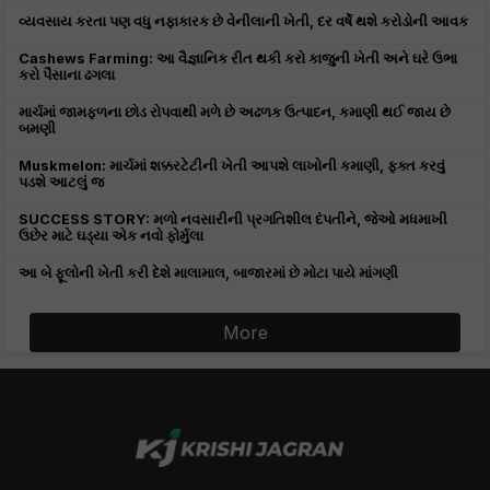
વ્યવસાય કરતા પણ વધુ નફાકારક છે વેનીલાની ખેતી, દર વર્ષે થશે કરોડોની આવક
Cashews Farming: આ વૈજ્ઞાનિક રીત થકી કરો કાજુની ખેતી અને ઘરે ઉભા
કરો પૈસાના ઢગલા
માર્ચમાં જામફળના છોડ રોપવાથી મળે છે અઢળક ઉત્પાદન, કમાણી થઈ જાય છે
બમણી
Muskmelon: માર્ચમાં શક્કરટેટીની ખેતી આપશે લાખોની કમાણી, ફક્ત કરવું
પડશે આટલું જ
SUCCESS STORY: મળો નવસારીની પ્રગતિશીલ દંપતીને, જેઓ મધમાખી
ઉછેર માટે ઘડ્યા એક નવો ફોર્મુલા
આ બે ફૂલોની ખેતી કરી દેશે માલામાલ, બાજારમાં છે મોટા પાયે માંગણી
More