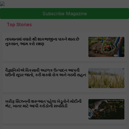
Subscribe Magazine
Top Stories
તાપમાનમાં વધારો થી શાકભાજીના પાકને થાય છે
નુકસાન, આમ કરો રક્ષણ
વૈજ્ઞાનિકોએ વિકસાવી અઢળક ઉત્પાદન આપતી
ઘઉંની સૂપર જાતો, કરી શકશે રોગ અને ગરમી સહન
ખરીફ સિઝનની શરૂઆત પહેલા ખેડૂતોને મોદીની
ભેટ, ખાતર માટે આપી કરોડોની સબસિડી