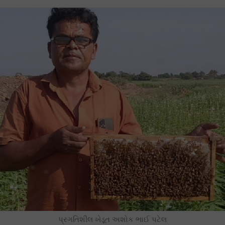
પ્રગતિશીલ ખેડૂત અશોક ભાઈ પટેલ