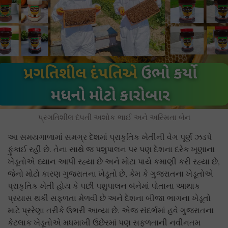
પ્રગતિશીલ દંપતી અશોક ભાઈ અને અસ્મિતા બેન
આ સમયગાળામાં સમગ્ર દેશમાં પ્રાકૃતિક ખેતીની વેગ પૂર્ણ ઝડપે
ફુંકાઈ રહી છે. તેના સાથે જ પશુપાલન પર પણ દેશના દરેક ખૂણાના
ખેડૂતોએ ધ્યાન આપી રહ્યા છે અને મોટા પાયે કમાણી કરી રહ્યા છે,
જેનો મોટો કારણ ગુજરાતના ખેડૂતો છે, કેમ કે ગુજરાતના ખેડૂતોએ
પ્રાકૃતિક ખેતી હોય કે પછી પશુપાલન બંનેમાં પોતાના આથાક
પ્રયાસ થકી સફળતા મેળવી છે અને દેશના બીજા ભાગના ખેડૂતો
માટે પ્રરેણા તરીકે ઉભરી આવ્યા છે. એજ સંદર્ભમાં હવે ગુજરાતના
કેટલાક ખેડૂતોએ મધમાખી ઉછેરમાં પણ સફળતાની નવીનતમ