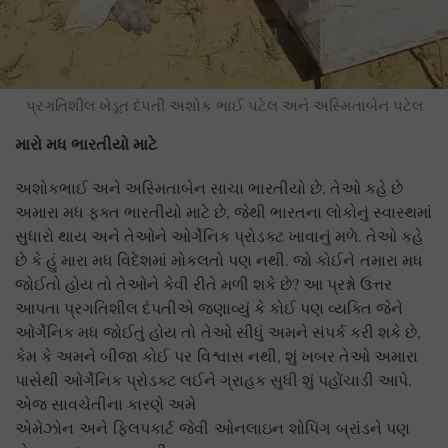
પ્રગતિશીલ ખેડૂત દંપતી અશોક ભાઈ પટેલ અને અસ્મિતાબેન પટેલ
મારો મધ ભારતીયો માટે
અશોકભાઈ અને અસ્મિતાબેન સાચા ભારતીયો છે. તેઓ કહે છે
અમારા મધ ફક્ત ભારતીયો માટે છે, જેથી ભારતના લોકોનું સ્વાસ્થમાં
સુધારો થાય અને તેઓને ઓર્ગેનિક પ્રોડક્ટ ખાવાનું મળે. તેઓ કહે
છે કે હું મારા મધ વિદેશમાં મોકલતો પણ નથી. જો કોઈને તમારા મધ
જોઈતો હોય તો તેઓને કેવી રીતે મળી શકે છે? આ પ્રશ્નો ઉત્તર
આપતા પ્રગતિશીલ દંપતીએ જણાવ્યું કે કોઈ પણ વ્યક્તિ જેને
ઓર્ગેનિક મધ જોઈતું હોય તો તેઓ સીધું અમને સંપર્ક કરી શકે છે,
કેમ કે અમને બીજા કોઈ પર વિશ્વાસ નથી, શું ખબર તેઓ અમારા
પાસેથી ઓર્ગેનિક પ્રોડક્ટ લઈને ગ્રાહક સુધી શું પહોંચાડી આપે.
એજ સાવચેતીના કારણે અમે
એમેઝોન અને ફ્લિપકાર્ટ જેવી ઓનલાઇન શોપિંગ બ્રાંડને પણ