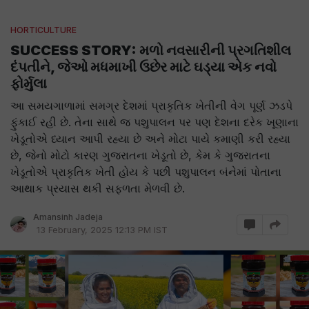
HORTICULTURE
SUCCESS STORY: મળો નવસારીની પ્રગતિશીલ
દંપતીને, જેઓ મધમાખી ઉછેર માટે ઘડ્યા એક નવો
ફોર્મુલા
આ સમયગાળામાં સમગ્ર દેશમાં પ્રાકૃતિક ખેતીની વેગ પૂર્ણ ઝડપે
ફુંકાઈ રહી છે. તેના સાથે જ પશુપાલન પર પણ દેશના દરેક ખૂણાના
ખેડૂતોએ ધ્યાન આપી રહ્યા છે અને મોટા પાયે કમાણી કરી રહ્યા
છે, જેનો મોટો કારણ ગુજરાતના ખેડૂતો છે, કેમ કે ગુજરાતના
ખેડૂતોએ પ્રાકૃતિક ખેતી હોય કે પછી પશુપાલન બંનેમાં પોતાના
આથાક પ્રયાસ થકી સફળતા મેળવી છે.
Amansinh Jadeja
13 February, 2025 12:13 PM IST