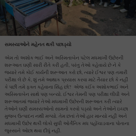
સમસ્યાઓને
મહેનત થકી પછાડ્યો
એમ તો અશોક ભાઈ અને અસ્મિતાબેન પટેલ મધમાખી ઉછેરની
શરૂઆત ઘણી સારી રીતે કરી હતી, પરંતુ તેઓ કહેવાયે છે ને કે
જ્યારે તમે કોઈ કાર્યની શરૂઆત કરો છો, ત્યારે ઈશ્વર પણ તમારી
પરીક્ષા લે છે કે, શું તમે આથાક પ્રયાસ કરવા માટે તૈયાર છો કે નહીં
કે પછી તમે ફક્ત કહેવાના સિંહ છો? એજ કઈંક અશોકભાઈ અને
અસ્મિતાબેન સાથે પણ બન્યો. ઈશ્વર તેમની પણ પરીક્ષા લીઘી અને
શરૂઆતમાં જ્યારે તેઓ મધમાખી ઉછેરની શરૂઆત કરી ત્યારે
તેઓને ઘણી સમસ્યઓનો સામનો કરવો પડ્યો અને તેઓને ઇચ્છા
મુજબ ઉત્પાદન નથી મળ્યો. તેમ છતાં તેઓ હાર માન્યો નહીં અને
મધમાખી ઉછેર થકી લોકો સુધી ઓર્ગેનિક મધ પહોંચાડવાના પોતાના
જુસ્સાને ઓછા થવા દીધું નહી.