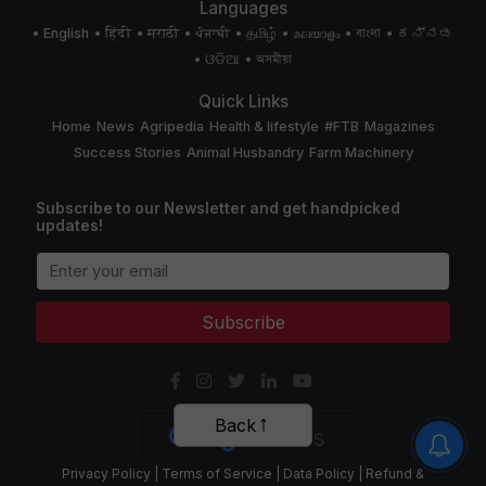
Languages
English
हिंदी
मराठी
ਪੰਜਾਬੀ
தமிழ்
മലയാളം
বাংলা
ಕನ್ನಡ
ଓଡିଆ
অসমীয়া
Quick Links
Home
News
Agripedia
Health & lifestyle
#FTB
Magazines
Success Stories
Animal Husbandry
Farm Machinery
Subscribe to our Newsletter and get handpicked
updates!
Subscribe
Privacy Policy
|
Terms of Service
|
Data Policy
|
Refund &