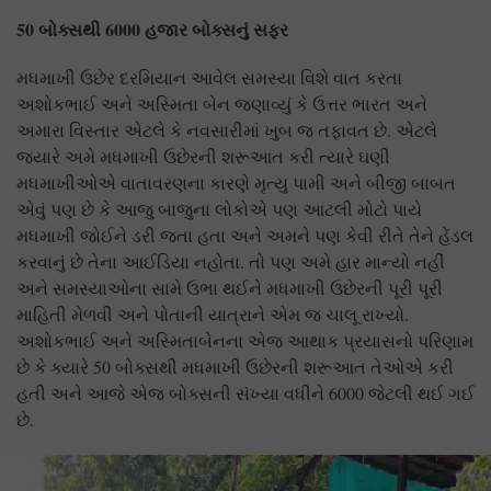
50 બોક્સથી 6000 હજાર બોક્સનું સફર
મધમાખી ઉછેર દરમિયાન આવેલ સમસ્યા વિશે વાત કરતા
અશોકભાઈ અને અસ્મિતા બેન જણાવ્યું કે ઉત્તર ભારત અને
અમારા વિસ્તાર એટલે કે નવસારીમાં ખુબ જ તફાવત છે. એટલે
જ્યારે અમે મધમાખી ઉછેરની શરૂઆત કરી ત્યારે ઘણી
મધમાખીઓએ વાતાવરણના કારણે મૃત્યુ પામી અને બીજી બાબત
એવું પણ છે કે આજુ બાજુના લોકોએ પણ આટલી મોટો પાયે
મધમાખી જોઈને ડરી જતા હતા અને અમને પણ કેવી રીતે તેને હેંડલ
કરવાનું છે તેના આઈડિયા નહોતા. તો પણ અમે હાર માન્યો નહીં
અને સમસ્યાઓના સામે ઉભા થઈને મધમાખી ઉછેરની પૂરી પૂરી
માહિતી મેળવી અને પોતાની યાત્રાને એમ જ ચાલૂ રાખ્યો.
અશોકભાઈ અને અસ્મિતાબેનના એજ આથાક પ્રયાસનો પરિણામ
છે કે ક્યારે 50 બોક્સથી મધમાખી ઉછેરની શરૂઆત તેઓએ કરી
હતી અને આજે એજ બોક્સની સંખ્યા વધીને 6000 જેટલી થઈ ગઈ
છે.