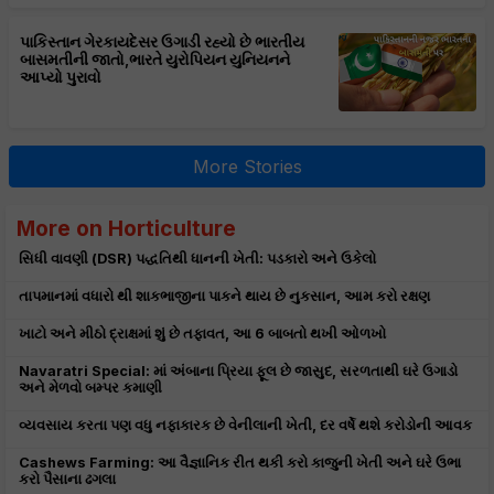
પાકિસ્તાન ગેરકાયદેસર ઉગાડી રહ્યો છે ભારતીય
બાસમતીની જાતો,ભારતે યુરોપિયન યુનિયનને
આપ્યો પુરાવો
More Stories
More on Horticulture
સિધી વાવણી (DSR) પદ્ધતિથી ધાનની ખેતી: પડકારો અને ઉકેલો
તાપમાનમાં વધારો થી શાકભાજીના પાકને થાય છે નુકસાન, આમ કરો રક્ષણ
ખાટો અને મીઠો દ્રાક્ષમાં શું છે તફાવત, આ 6 બાબતો થખી ઓળખો
Navaratri Special: માં અંબાના પ્રિયા ફૂલ છે જાસુદ, સરળતાથી ઘરે ઉગાડો
અને મેળવો બમ્પર કમાણી
વ્યવસાય કરતા પણ વધુ નફાકારક છે વેનીલાની ખેતી, દર વર્ષે થશે કરોડોની આવક
Cashews Farming: આ વૈજ્ઞાનિક રીત થકી કરો કાજુની ખેતી અને ઘરે ઉભા
કરો પૈસાના ઢગલા