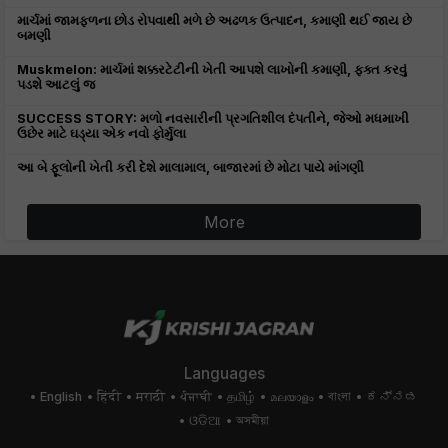
માર્ચમાં જામફળના છોડ રોપવાથી મળે છે અઢળક ઉત્પાદન, કમાણી થઈ જાય છે
બમણી
Muskmelon: માર્ચમાં શક્કરટેટીની ખેતી આપશે લાખોની કમાણી, ફક્ત કરવું
પડશે આટલું જ
SUCCESS STORY: મળો નવસારીની પ્રગતિશીલ દંપતીને, જેઓ મધમાખી
ઉછેર માટે ઘડ્યા એક નવો ફોર્મુલા
આ બે ફૂલોની ખેતી કરી દેશે માલામાલ, બાજારમાં છે મોટા પાયે માંગણી
More
Languages
English
हिंदी
मराठी
ਪੰਜਾਬੀ
தமிழ்
മലയാളം
বাংলা
ಕನ್ನಡ
ଓଡିଆ
অসমীয়া