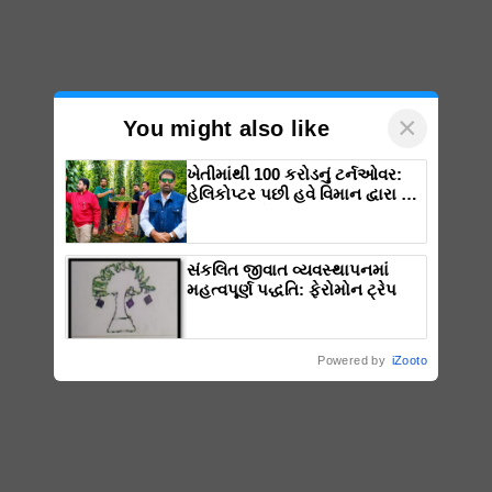
×
You might also like
ખેતીમાંથી 100 કરોડનું ટર્નઓવર:
હેલિકોપ્ટર પછી હવે વિમાન દ્વારા કૃષિ
ક્રાંતિ લાવશે ડૉ. રાજારામ ત્રિપાઠી
સંકલિત જીવાત વ્યવસ્થાપનમાં
મહત્વપૂર્ણ પદ્ધતિ: ફેરોમોન ટ્રેપ
Powered by
iZooto