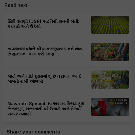
Read next
સિધી વાવણી (DSR) પદ્ધતિથી ધાનની ખેતી:
પડકારો અને ઉકેલો
તાપમાનમાં વધારો થી શાકભાજીના પાકને થાય
છે નુકસાન, આમ કરો રક્ષણ
ખાટો અને મીઠો દ્રાક્ષમાં શું છે તફાવત, આ 6
બાબતો થખી ઓળખો
Navaratri Special: માં અંબાના પ્રિયા ફૂલ
છે જાસુદ, સરળતાથી ઘરે ઉગાડો અને મેળવો
બમ્પર કમાણી
Share your comments