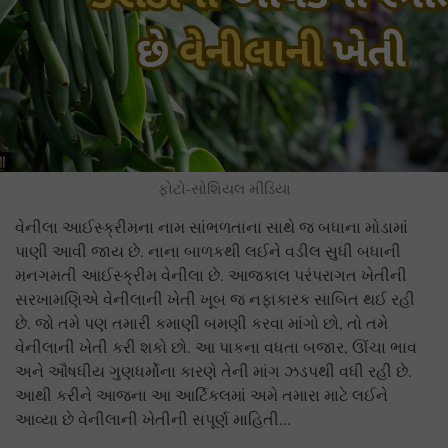
ફોટો-સોશિયલ મીડિયા
વેનીલા આઈસ્ક્રીમના નામ સાંભળતાના સાથે જ બધાના મોડામાં
પાણી આવી જાય છે. નાના બાળકથી લઈને વડીલ સુધી બધાની
મનગમતી આઈસ્ક્રીમ વેનીલા છે. આજકાલ પરંપરાગત ખેતીની
સરખામણિએ વેનીલાની ખેતી ખૂબ જ નફાકારક સાબિત થઈ રહી
છે. જો તમે પણ તમારી કમાણી બમણી કરવા માંગો છો, તો તમે
વેનીલાની ખેતી કરી શકો છો. આ પાકના વધતા બજાર, ઊંચા ભાવ
અને ઔષધીય ગુણધર્મોના કારણે તેની માંગ ઝડપથી વધી રહી છે.
આથી કરીને આજના આ આર્ટિકલમાં અમે તમારા માટે લઈને
આવ્યા છે વેનીલાની ખેતીની સપૂર્ણ માહિતી...