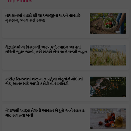
Top Stories
તાપમાનમાં વધારો થી શાકભાજીના પાકને થાય છે
નુકસાન, આમ કરો રક્ષણ
વૈજ્ઞાનિકોએ વિકસાવી અઢળક ઉત્પાદન આપતી
ઘઉંની સૂપર જાતો, કરી શકશે રોગ અને ગરમી સહન
ખરીફ સિઝનની શરૂઆત પહેલા ખેડૂતોને મોદીની
ભેટ, ખાતર માટે આપી કરોડોની સબસિડી
નેપાળથી ખાદ્ય તેલની આયાત ખેડૂતો અને સરકાર
માટે સમસ્યા બની