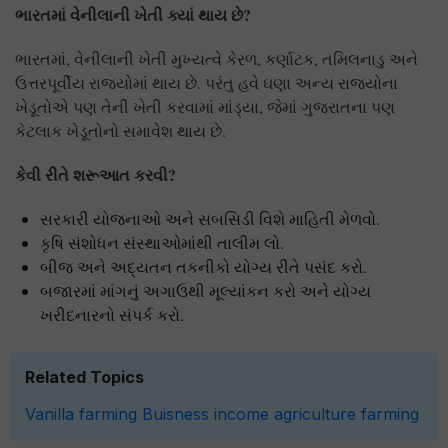
ભારતમાં વેનીલાની ખેતી ક્યાં થાય છે
?
ભારતમાં, વેનીલાની ખેતી મુખ્યત્વે કેરળ, કર્ણાટક, તમિલનાડુ અને
ઉત્તરપૂર્વીય રાજ્યોમાં થાય છે. પરંતુ હવે ઘણા અન્ય રાજ્યોના
ખેડૂતોએ પણ તેની ખેતી કરવામાં માંડ્યા, જેમાં ગુજરાતના પણ
કેટલાક ખેડૂતોનો સમાવેશ થાય છે.
કેવી રીતે શરૂઆત કરવી
?
સરકારી યોજનાઓ અને સબસિડી વિશે માહિતી મેળવો.
કૃષિ સંશોધન સંસ્થાઓમાંથી તાલીમ લો.
બીજ અને અદ્યતન તકનીકો યોગ્ય રીતે પસંદ કરો.
બજારમાં માંગનું અગાઉથી મૂલ્યાંકન કરો અને યોગ્ય
ખરીદનારનો સંપર્ક કરો.
Related Topics
Vanilla farming
Buisness
income
agriculture
farming