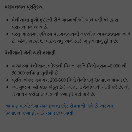
પરાગનયન પ્રક્રિયા
વેનીલાના ફૂલો કુદરતી રીતે મધમાખીઓ અને પક્ષીઓ દ્વારા
પરાગનયન થાય છે.
પરંતુ ભારતમાં, કૃત્રિમ પરાગનયનની તકનીક અપનાવવામાં આવે
છે, જેના કારણે ઉત્પાદન વધુ અને સારી ગુણવત્તાનું હોય છે.
વેનીલાની ખેતી થકી કમાણી
બજારમાં વેનીલાના બીજની કિંમત પ્રતિ કિલોગ્રામ 40,000 થી
50,000 રૂપિયા સુધીની છે.
પ્રતિ એકર લગભગ 200-300 કિલો વેનીલાનું ઉત્પાદન શક્ય છે.
આ મુજબ, જો કોઈ ખેડૂત 2-3 એકરમાં વેનીલાની ખેતી કરે છે, તો
તે વાર્ષિક કરોડો રૂપિયાની કમાણી કરી શકે છે.
આ પણ વાંચો:ર્ચમાં જામફળના છોડ રોપવાથી મળે છે અઢળક
ઉત્પાદન, કમાણી થઈ જાય છે બમણી