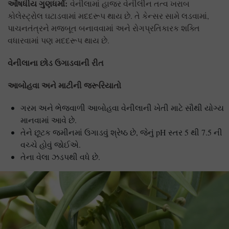
ઔષધીય ગુણધર્મો:
વેનીલામાં હાજર વેનીલીન તત્વ ખરાબ
કોલેસ્ટ્રોલ ઘટાડવામાં મદદરૂપ થાય છે. તે કેન્સર સામે લડવામાં,
પાચનતંત્રને મજબૂત બનાવવામાં અને રોગપ્રતિકારક શક્તિ
વધારવામાં પણ મદદરૂપ થાય છે.
વેનીલાના છોડ ઉગાડવાની રીત
આબોહવા અને માટીની જરૂરિયાતો
ગરમ અને ભેજવાળી આબોહવા વેનીલાની ખેતી માટે સૌથી યોગ્ય
માનવામાં આવે છે.
તેને છૂટક જમીનમાં ઉગાડવું શ્રેષ્ઠ છે, જેનું pH સ્તર 5 થી 7.5 ની
વચ્ચે હોવું જોઈએ.
તેના વેલા ઝડપથી વધે છે.