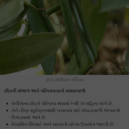
ફોટો-સોશિયલ મીડિયા
છોડની સંભાળ અને પરિપક્વતાનો સમયગાળો
વેનીલાના છોડને પરિપક્વ થવામાં 9 થી 10 મહિના લાગે છે.
તેને તીવ્ર સૂર્યપ્રકાશથી બચાવવા માટે છાંયડાવાળી જગ્યાએ
ઉગાડવામાં આવે છે.
નિયમિત સિંચાઈ અને ખાતરનો યોગ્ય ઉપયોગ જરૂરી છે.