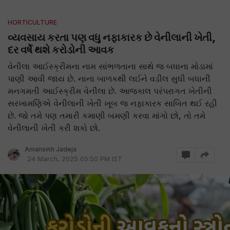
HORTICULTURE
વ્યવસાય કરતા પણ વધુ નફાકારક છે વેનીલાની ખેતી,
દર વર્ષે થશે કરોડોની આવક
વેનીલા આઈસ્ક્રીમના નામ સાંભળતાના સાથે જ બધાના મોડામાં
પાણી આવી જાય છે. નાના બાળકથી લઈને વડીલ સુધી બધાની
મનગમતી આઈસ્ક્રીમ વેનીલા છે. આજકાલ પરંપરાગત ખેતીની
સરખામણિએ વેનીલાની ખેતી ખૂબ જ નફાકારક સાબિત થઈ રહી
છે. જો તમે પણ તમારી કમાણી બમણી કરવા માંગો છો, તો તમે
વેનીલાની ખેતી કરી શકો છો.
Amansinh Jadeja
24 March, 2025 05:50 PM IST