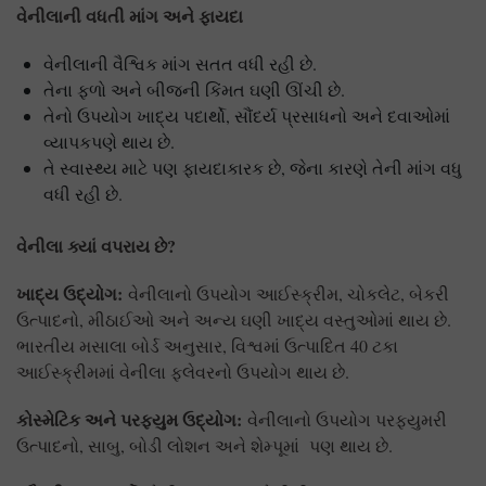
વેનીલાની વધતી માંગ અને ફાયદા
વેનીલાની વૈશ્વિક માંગ સતત વધી રહી છે.
તેના ફળો અને બીજની કિંમત ઘણી ઊંચી છે.
તેનો ઉપયોગ ખાદ્ય પદાર્થો, સૌંદર્ય પ્રસાધનો અને દવાઓમાં
વ્યાપકપણે થાય છે.
તે સ્વાસ્થ્ય માટે પણ ફાયદાકારક છે, જેના કારણે તેની માંગ વધુ
વધી રહી છે.
વેનીલા ક્યાં વપરાય છે
?
ખાદ્ય ઉદ્યોગ:
વેનીલાનો ઉપયોગ આઈસ્ક્રીમ, ચોકલેટ, બેકરી
ઉત્પાદનો, મીઠાઈઓ અને અન્ય ઘણી ખાદ્ય વસ્તુઓમાં થાય છે.
ભારતીય મસાલા બોર્ડ અનુસાર, વિશ્વમાં ઉત્પાદિત 40 ટકા
આઈસ્ક્રીમમાં વેનીલા ફ્લેવરનો ઉપયોગ થાય છે.
કોસ્મેટિક અને પરફ્યુમ ઉદ્યોગ:
વેનીલાનો ઉપયોગ પરફ્યુમરી
ઉત્પાદનો, સાબુ, બોડી લોશન અને શેમ્પૂમાં પણ થાય છે.