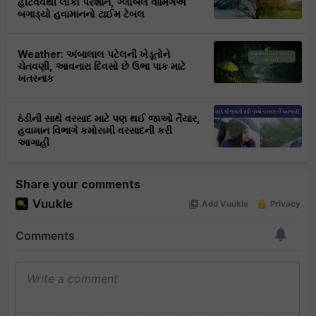
હીટવેવથી લોકો પરેશાન, ગ્લોબલ વાર્મિંગએ
બગાડ્યો હવામાનનો ટાઈમ ટેબલ
Weather: અંબાલાલ પટેલની ખેડૂતોને
ચેતવણી, આવનારા દિવસો છે ઉભા પાક માટે
ખતરનાક
ઠંડીની સાથે વરસાદ માટે પણ થઈ જાઓ તૈયાર,
હવામાન વિભાગે કમોસમી વરસાદની કરી
આગાહી
Share your comments