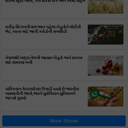
ઘઉંની સૂપર જાતો, કરી શકશે રોગ અને ગરમી સહન
ખરીફ સિઝનની શરૂઆત પહેલા ખેડૂતોને મોદીની
ભેટ, ખાતર માટે આપી કરોડોની સબસિડી
નેપાળથી ખાદ્ય તેલની આયાત ખેડૂતો અને સરકાર
માટે સમસ્યા બની
પાકિસ્તાન ગેરકાયદેસર ઉગાડી રહ્યો છે ભારતીય
બાસમતીની જાતો,ભારતે યુરોપિયન યુનિયનને
આપ્યો પુરાવો
More Stories