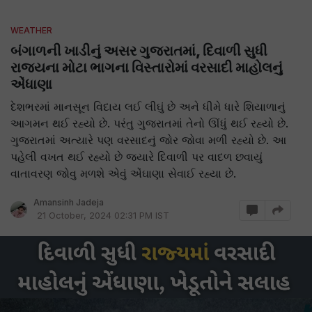
WEATHER
બંગાળની ખાડીનું અસર ગુજરાતમાં, દિવાળી સુધી
રાજ્યના મોટા ભાગના વિસ્તારોમાં વરસાદી માહોલનું
એંધાણા
દેશભરમાં માનસૂન વિદાય લઈ લીઘું છે અને ધીમે ધારે શિયાળાનું
આગમન થઈ રહ્યો છે. પરંતુ ગુજરાતમાં તેનો ઊંધું થઈ રહ્યો છે.
ગુજરાતમાં અત્યારે પણ વરસાદનું જોર જોવા મળી રહ્યો છે. આ
પહેલી વખત થઈ રહ્યો છે જ્યારે દિવાળી પર વાદળ છવાયું
વાતાવરણ જોવુ મળશે એવું એંઘાણા સેવાઈ રહ્યા છે.
Amansinh Jadeja
21 October, 2024 02:31 PM IST