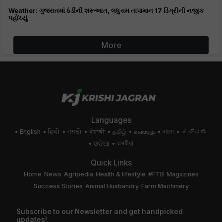
Weather: ગુજરાતમાં ઠંડીની શરૂઆત, લધુત્તમ તાપામાન 17 ડિગ્રીની નજીક
પહોંચ્યું
More
Languages
English
हिंदी
मराठी
ਪੰਜਾਬੀ
தமிழ்
മലയാളം
বাংলা
ಕನ್ನಡ
ଓଡିଆ
অসমীয়া
Quick Links
Home
News
Agripedia
Health & lifestyle
#FTB
Magazines
Success Stories
Animal Husbandry
Farm Machinery
Subscribe to our Newsletter and get handpicked
updates!