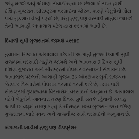
જોવુ મળશે એવું એંઘાણા સેવાઈ રહ્યા છે. છેલ્લા બે સપ્તાહાથી
દક્ષિણ ગુજરાત, સૌરાષ્ટ્રમાં વરસાદના જોરના કારણે ખેડૂતોનો મોટા
પાચે નુકશાન વેઠવું પડ્યો છે, પરંતુ હજુ પણ વરસાદી માહોલ જામશે
તેની આગાહી અંબાલાલ પટેલ દ્વારા કરવામાં આવી છે.
દિવાળી સુઘી ગુજરાતમાં જામશે વરસાદ
હવામાન નિષ્ણાત અંબાલાલ પટેલની આગાહી મુજબ દિવાળી સુધી
રાજ્યમાં વરસાદી માહોલ જામશે અને આવનારા 3 દિવસ સુધી
દક્ષિણ ગુજરાત અને સૌરાષ્ટ્રમાં ધોધમાર વરસાદની સંભાવના છે.
અંબાલાલ પટેલની આગાહી મુજબ 23 ઓક્ટોબર સુધી રાજ્યના
કેટલાક વિસ્તારોમાં ધોધમાર વરસાદ વરસી શકે છે, ત્યાર પછી
સૌરાષ્ટ્રમાં છુટાછવાયા વિસ્તારોમાં વરસાદનો અનુમાન છે. અંબાલાલ
પટેલે ખેડૂતોને આવનારા ત્રણ દિવસ સુધી સતર્ક રહેવાની સલાહ
આપી છે. વધુમાં તેમણે કહ્યું કે સૌરાષ્ટ્ર, મઘ્ય ગુજરાત અને દક્ષિણ
ગુજરાતમાં ભારે પવન અને ગાજવીજ સાથે વરસાદનો અનુમાન છે.
બંગાળની ખાડીમાં હજુ પણ ડીપપ્રેશર