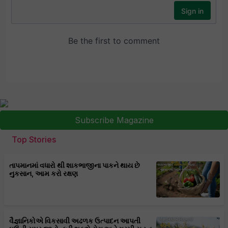
Subscribe Magazine
Top Stories
તાપમાનમાં વધારો થી શાકભાજીના પાકને થાય છે
નુકસાન, આમ કરો રક્ષણ
વૈજ્ઞાનિકોએ વિકસાવી અઢળક ઉત્પાદન આપતી