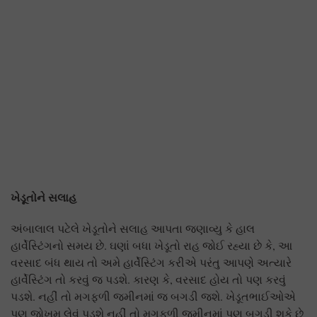
ખેડૂતોને સલાહ
અંબાલાલ પટેલે ખેડૂતોને સલાહ આપતા જણાવ્યુ કે હાલ
હાર્વેસ્ટિંગનો સમય છે. ઘણાં બધા ખેડૂતો રાહ જોઈ રહ્યા છે કે, આ
વરસાદ બંધ થાય તો અમે હાર્વેસ્ટિંગ કરીએ પરંતુ આપણે અત્યારે
હાર્વેસ્ટિંગ તો કરવું જ પડશે. કારણ કે, વરસાદ હોય તો પણ કરવું
પડશે. નહીં તો મગફળી જમીનમાં જ બગડી જશે. ખેડૂતભાઈઓએ
પણ જોખમ લેવું પડશે નહીં તો મગફળી જમીનમાં પણ બગડી શકે છે