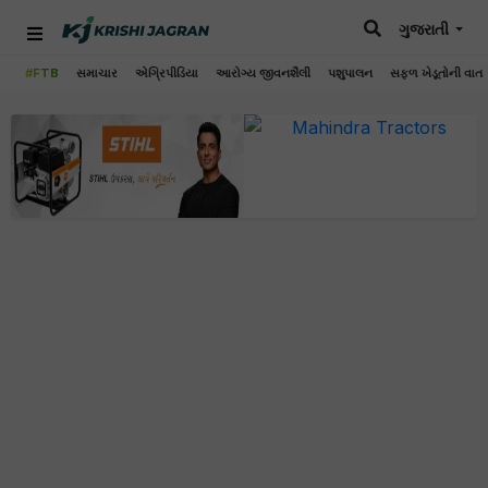
ગુજરાતી
#FTB
સમાચાર
એગ્રિપીડિયા
આરોગ્ય જીવનશૈલી
પશુપાલન
સફળ ખેડૂતોની વાત