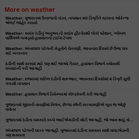
More on weather
Weather: ગુજરાતમાં ઉનાળાનો તાંડવ, તાપમાન 40 ડિગ્રીને વટાવતા ઓરેન્જ
એલર્ટ જાહેર કરાયો
Weather: ક્યાંક ઠંડીનું અનુભવ તો ક્યાંક હીટવેવથી લોકો પરેશાન, ગ્લોબલ
વાર્મિંગએ બગાડ્યો હવામાનનો ટાઈમ ટેબલ
Weather: અંબાલાલ પટેલની ખેડૂતોને ચેતવણી, આવનારા દિવસો છે ઉભા પાક
માટે ખતરનાક
ઠંડીની સાથે વરસાદ માટે પણ થઈ જાઓ તૈયાર, હવામાન વિભાગે કમોસમી
વરસાદની કરી આગાહી
Weather: રાજ્યમાં કાતિલ ઠંડીની શરૂઆત, આવનારા દિવસોમાં 4 ડિગ્રી સુધી
ગગડશે તાપમાન
Weather: હવામાન વિભાગે ડિસેમ્બરમાં કોલ્ડવેવની કરી આગાહી
ગુજરાતમાં જીરાની વાવણીમાં વિલંબ, છેલ્લા વર્ષની સરખામણીએ ખૂબ જ ઓછું
વાવેતર
ગુજરાતમાં ઠંડીના ચમકારો વચ્ચે આઈએમડીની મોટી આગાહી, જો આમ થયું તો...
અંબાલાલ પટેલની ઘાતક આગાહી. ગુજરાતમાં ઠંડીના ચમકારા સાથે વાવાઝોડાની
પણ શક્યતા