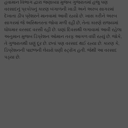
હવામાન વિભાગ દ્વારા જણાવ્યા મુજબ ગુજરાતમાં હજુ પણ
વરસાદનું પ્રકોપનું કારણ બંગાળની ખાડી અને અરબ સાગરમાં
દેખાતા ડીપ પ્રેશરને માનવામાં આવી રહ્યો છે. ખાસ કરીને અરબ
સાગરમાં જે અસ્થિતરતા જોવા મળી રહી છે, તેના કારણે રાજ્યમાં
ધોધમાર વરસાદ વરસી રહી છે. ઘણાં દિવસથી લગાવામાં આવી રહેલા
અનુમાન મુજબ ડિપ્રેશન ઓમાન તરફ આગળ વધી રહ્યું છે. જોકે,
તે ગુજરાતથી ઘણું દૂર છે. છતાં પણ વરસાદ થઈ રહ્યા છે. કારણ કે,
ડિપ્રેશનની પાછળની લેયરો ઘણી સ્ટ્રોંગ હતી. જેથી આ વરસાદ
પડ્યા છે.