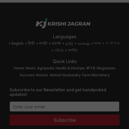
Languages
English
हिंदी
मराठी
ਪੰਜਾਬੀ
தமிழ்
മലയാളം
বাংলা
ಕನ್ನಡ
ଓଡିଆ
অসমীয়া
Quick Links
Home
News
Agripedia
Health & lifestyle
#FTB
Magazines
Success Stories
Animal Husbandry
Farm Machinery
Subscribe to our Newsletter and get handpicked
updates!
Subscribe