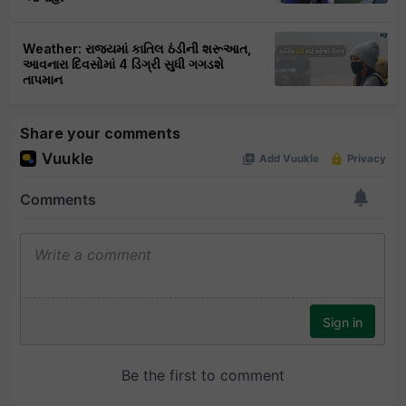
Weather: રાજ્યમાં કાતિલ ઠંડીની શરૂઆત,
આવનારા દિવસોમાં 4 ડિગ્રી સુધી ગગડશે
તાપમાન
Share your comments