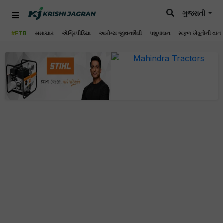
ગુજરાતી
#FTB
સમાચાર
એગ્રિપીડિયા
આરોગ્ય જીવનશૈલી
પશુપાલન
સફળ ખેડૂતોની વાત