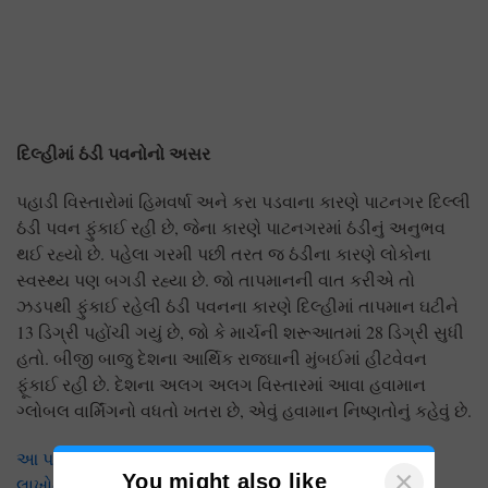
દિલ્હીમાં ઠંડી પવનોનો અસર
પહાડી વિસ્તારોમાં હિમવર્ષા અને કરા પડવાના કારણે પાટનગર દિલ્લી
ઠંડી પવન ફુંકાઈ રહી છે, જેના કારણે પાટનગરમાં ઠંડીનું અનુભવ
થઈ રહ્યો છે. પહેલા ગરમી પછી તરત જ ઠંડીના કારણે લોકોના
સ્વસ્થ્ય પણ બગડી રહ્યા છે. જો તાપમાનની વાત કરીએ તો
ઝડપથી ફુંકાઈ રહેલી ઠંડી પવનના કારણે દિલ્હીમાં તાપમાન ઘટીને
13 ડિગ્રી પહોંચી ગયું છે, જો કે માર્ચની શરૂઆતમાં 28 ડિગ્રી સુધી
હતો. બીજી બાજુ દેશના આર્થિક રાજઘાની મુંબઈમાં હીટવેવન
ફૂંકાઈ રહી છે. દેશના અલગ અલગ વિસ્તારમાં આવા હવામાન
ગ્લોબલ વાર્મિંગનો વધતો ખતરા છે, એવું હવામાન નિષ્ણતોનું કહેવું છે.
આ પણ વાંચો:Muskmelon: માર્ચમાં શક્કરટેટીની ખેતી આપશે
×
You might also like
લાખોની કમાણી, ફક્ત કરવું પડશે આટલું જ