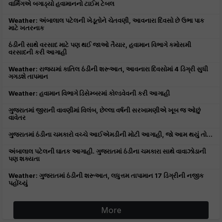
વાર્મિંગએ બગાડ્યો હવામાનનો ટાઈમ ટેબલ
Weather: અંબાલાલ પટેલની ખેડૂતોને ચેતવણી, આવનારા દિવસો છે ઉભા પાક
માટે ખતરનાક
ઠંડીની સાથે વરસાદ માટે પણ થઈ જાઓ તૈયાર, હવામાન વિભાગે કમોસમી
વરસાદની કરી આગાહી
Weather: રાજ્યમાં કાતિલ ઠંડીની શરૂઆત, આવનારા દિવસોમાં 4 ડિગ્રી સુધી
ગગડશે તાપમાન
Weather: હવામાન વિભાગે ડિસેમ્બરમાં કોલ્ડવેવની કરી આગાહી
ગુજરાતમાં જીરાની વાવણીમાં વિલંબ, છેલ્લા વર્ષની સરખામણીએ ખૂબ જ ઓછું
વાવેતર
ગુજરાતમાં ઠંડીના ચમકારો વચ્ચે આઈએમડીની મોટી આગાહી, જો આમ થયું તો...
અંબાલાલ પટેલની ઘાતક આગાહી. ગુજરાતમાં ઠંડીના ચમકારા સાથે વાવાઝોડાની
પણ શક્યતા
Weather: ગુજરાતમાં ઠંડીની શરૂઆત, લધુત્તમ તાપામાન 17 ડિગ્રીની નજીક
પહોંચ્યું
More