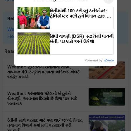
ખેતીમાંથી 100 કરોડનું ટર્નઓવર:
હેલિકોપ્ટર પછી હવે વિમાન દ્વારા કૃષિ
Related Topics
ક્રાંતિ લાવશે ડૉ. રાજારામ ત્રિપાઠી
Weather
Global Warming
Gujarat
Summer
Winter
Heatwave
સિધી વાવણી (DSR) પદ્ધતિથી ધાનની
ખેતી: પડકારો અને ઉકેલો
Read next
Powered by
iZooto
Weather: ગુજરાતમાં ઉનાળાનો તાંડવ,
તાપમાન 40 ડિગ્રીને વટાવતા ઓરેન્જ એલર્ટ
જાહેર કરાયો
Weather: અંબાલાલ પટેલની ખેડૂતોને
ચેતવણી, આવનારા દિવસો છે ઉભા પાક માટે
ખતરનાક
ઠંડીની સાથે વરસાદ માટે પણ થઈ જાઓ તૈયાર,
હવામાન વિભાગે કમોસમી વરસાદની કરી
આગાહી