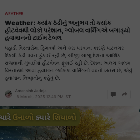
WEATHER
Weather: ક્યાંક ઠંડીનું અનુભવ તો ક્યાંક
હીટવેવથી લોકો પરેશાન, ગ્લોબલ વાર્મિંગએ બગાડ્યો
હવામાનનો ટાઈમ ટેબલ
પહાડી વિસ્તારોમાં હિમવર્ષા અને કરા પડવાના કારણે પાટનગર
દિલ્લી ઠંડી પવન ફુંકાઈ રહી છે, બીજી બાજુ દેશના આર્થિક
રાજઘાની મુંબઈમાં હીટવેવન ફૂંકાઈ રહી છે. દેશના અલગ અલગ
વિસ્તારમાં આવા હવામાન ગ્લોબલ વાર્મિંગનો વધતો ખતરા છે, એવું
હવામાન નિષ્ણતોનું કહેવું છે.
Amansinh Jadeja
6 March, 2025 12:49 PM IST