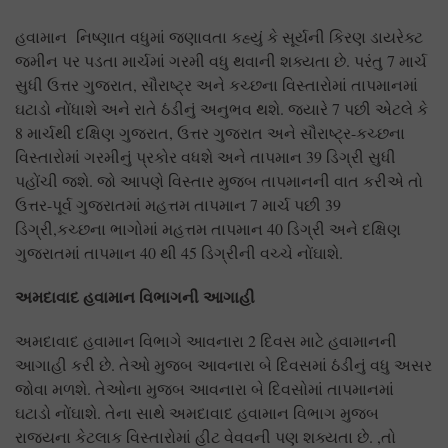
હવામાન નિષ્ણાત વધુમાં જણાવતા કહ્યું કે સૂર્યની કિરણ ડાયરેક્ટ
જમીન પર પડતા માર્ચમાં ગરમી વધુ થવાની શક્યતા છે. પરંતુ 7 માર્ચ
સુધી ઉત્તર ગુજરાત, સૌરાષ્ટ્ર અને કચ્છના વિસ્તારોમાં તાપમાનમાં
ઘટાડો નોંધાશે અને રાતે ઠંડીનું અનુભવ થશે. જ્યારે 7 પછી એટલે કે
8 માર્ચથી દક્ષિણ ગુજરાત, ઉત્તર ગુજરાત અને સૌરાષ્ટ્ર-કચ્છના
વિસ્તારોમાં ગરમીનું પ્રકોર વધશે અને તાપમાન 39 ડિગ્રી સુધી
પહોંચી જશે. જો આપણે વિસ્તાર મુજબ તાપમાનની વાત કરીએ તો
ઉત્તર-પૂર્વ ગુજરાતમાં મહત્તમ તાપમાન 7 માર્ચ પછી 39
ડિગ્રી,કચ્છના ભાગોમાં મહત્તમ તાપમાન 40 ડિગ્રી અને દક્ષિણ
ગુજરાતમાં તાપમાન 40 થી 45 ડિગ્રીની વચ્ચે નોંઘાશે.
અમદાવાદ હવામાન વિભાગની આગાહી
અમદાવાદ હવામાન વિભાગે આવનારા 2 દિવસ માટે હવામાનની
આગાહી કરી છે. તેઓ મુજબ આવનારા બે દિવસમાં ઠંડીનું વધુ અસર
જોવા મળશે. તેઓના મુજબ આવનારા બે દિવસોમાં તાપમાનમાં
ઘટાડો નોંઘાશે. તેના સાથે અમદાવાદ હવામાન વિભાગ મુજબ
રાજ્યના કેટલાક વિસ્તારોમાં હીટ વેવવની પણ શક્યતા છે. ,તો