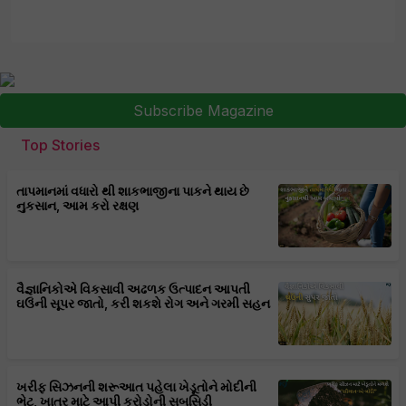
Subscribe Magazine
Top Stories
તાપમાનમાં વધારો થી શાકભાજીના પાકને થાય છે
નુકસાન, આમ કરો રક્ષણ
વૈજ્ઞાનિકોએ વિકસાવી અઢળક ઉત્પાદન આપતી
ઘઉંની સૂપર જાતો, કરી શકશે રોગ અને ગરમી સહન
ખરીફ સિઝનની શરૂઆત પહેલા ખેડૂતોને મોદીની
ભેટ, ખાતર માટે આપી કરોડોની સબસિડી