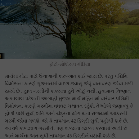
ફોટો-સોશિયલ મીડિયા
માર્ચમાં મોટા પાયે ઉનાળાની શરૂઆત થઈ જાય છે. પરંતુ પશ્ચિમિ
વિક્ષોભના કારણે ગુજરાતમાં વાદળ છવાયું જેવું વાતાવરણ જોવા મળી
રહ્યો છે . હાલ ગરમીની શક્યતા હવે ઓછું નથી. હવામાન નિષ્ણાત
અંબાલાલ પટેલની આગાહી મુજબ માર્ચ મહિનામાં વારંવાર પશ્ચિમી
વિક્ષોભના કારણે ગરમીમાં વધઘટ ચથાવત રહેશે. તેઓએ જણાવ્યું કે
હોળી પછી સુર્ય, શનિ અને ચંદ્રના યોગ થતા રાજ્યમાં આકરની
ગરમી જોવા મળશે, જો કે તાપમાન 42 ડિગ્રી સુઘી પહોંચી શકે છે.
આ વર્ષે કાળઝાળ ગરમીની પણ શક્યતા વ્યક્ત કરવામાં આવી છે
અને માર્ચના અંત સુધી તાપમાન 45 ડિગ્રીને વટાવી શકે છે.