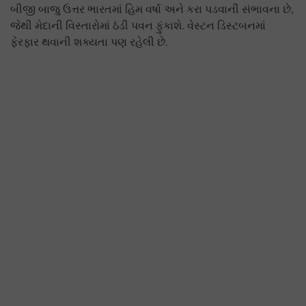
બીજી બાજુ ઉત્તર ભારતમાં હિમ વર્ષા અને કરા પડવાની સંભાવના છે,
જેથી મેદાની વિસ્તારોમાં ઠંડી પવન ફુંકાશે. વેસ્ટન ડિસ્ટબનમાં
ફેરફાર થવાની શક્યતા પણ રહેલી છે.