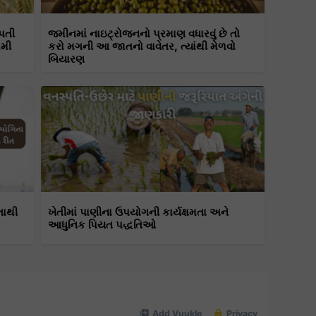
પતી
જમીનમાં નાઇટ્રોજનનો પ્રમાણ વધારવું છે તો
રમી
કરો મગની આ જાતનો વાવેતર, ત્યાંથી મેળવો
બિયારણ
તાથી
ખેતીમાં પાણીના ઉપયોગની કાર્યક્ષમતા અને
આધુનિક પિયત પદ્ધતિઓ