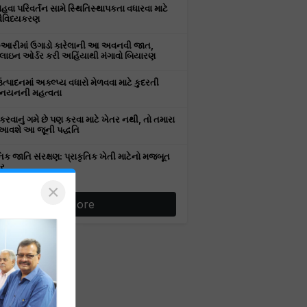
વા પરિવર્તન સામે સ્થિતિસ્થાપકતા વધારવા માટે
વૈવિધ્યકરણ
રુઆરીમાં ઉગાડો કારેલાની આ અવનવી જાત,
ઇન ઓર્ડર કરી અહિંયાથી મંગાવો બિયારણ
ઉત્પાદનમાં અક્લ્પ્ય વધારો મેળવવા માટે કુદરતી
નયનની મહત્વતા
કરવાનું ગમે છે પણ કરવા માટે ખેતર નથી, તો તમારા
આવશે આ જૂની પદ્ધતિ
િક જાતિ સંરક્ષણ: પ્રાકૃતિક ખેતી માટેનો મજબૂત
ર
×
More