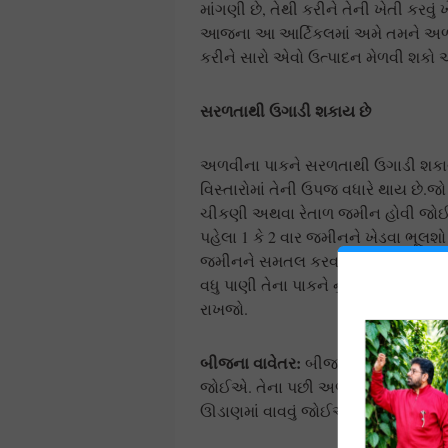
માંગણી છે, તેથી કરીને તેની ખેતી કરવુ
આજના આ આર્ટિકલમાં અમે તમને અળવીન
કરીને સારો એવો ઉત્પાદન મેળવી શકો 
સરળતાથી ઉગાડી શકાય છે
અળવીના પાકને સરળતાથી ઉગાડી શકાય
વિસ્તારોમાં તેની ઉપજ વધારે થાય છે.જ
ચીકણી અથવા રેતાળ જમીન હોવી જોઈ
પહેલા 1 કે 2 વાર જમીનને ખેડવા ભૂલશો 
જમીનને સમતલ કરવાનો રહેશે, જણાવી 
વધુ પાણી તેના પાકને નુકસાન પહોંચી શ
રાખજો.
બીજના વાવેતર
:
બીજના વાવેતર માટે 
જોઈએ. તેના પછી અળવીને કંદોને 60 થી
ઊડાણમાં વાવવું જોઈએ. વાવેતર પછી 