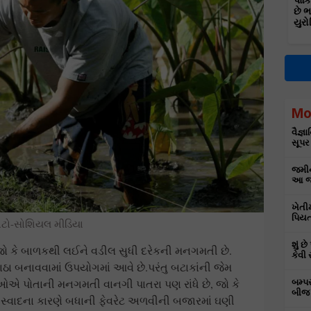
પાકિ
છે 
યુરો
Mo
વૈજ્
સૂપર
જમીન
આ જા
ખેતી
પિયત
ોટો-સોશિયલ મીડિયા
શું છ
ો કે બાળકથી લઈને વડીલ સુધી દરેકની મનગમતી છે.
કેવી 
ા બનાવવામાં ઉપયોગમાં આવે છે.પરંતુ બટાકાંની જેમ
ઓએ પોતાની મનગમતી વાનગી પાતરા પણ રાંધે છે, જો કે
બમ્પ
બીજ 
ના સ્વાદના કારણે બધાની ફેવરેટ અળવીની બજારમાં ઘણી