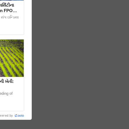
ર્સિટીના
સંપ ઇન્ડિયા
ી ખેતી:
eding of
wered by
iZooto