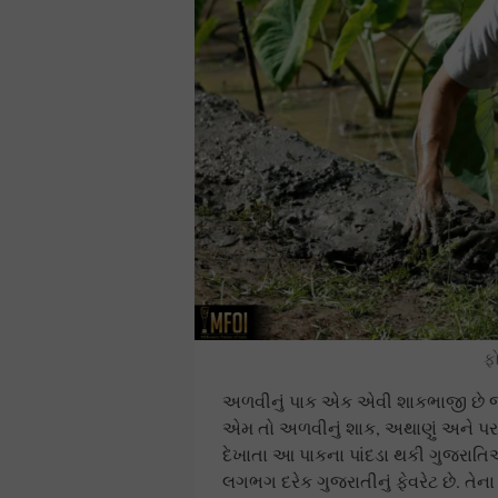
ફ
અળવીનું પાક એક એવી શાકભાજી છે જ
એમ તો અળવીનું શાક, અથાણું અને પરાઠ
દેખાતા આ પાકના પાંદડા થકી ગુજરાતિ
લગભગ દરેક ગુજરાતીનું ફેવરેટ છે. તે