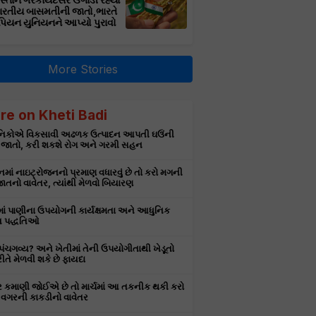
સ્તાન ગેરકાયદેસર ઉગાડી રહ્યો
ભારતીય બાસમતીની જાતો,ભારતે
પિયન યુનિયનને આપ્યો પુરાવો
More Stories
re on Kheti Badi
ઞાનિકોએ વિકસાવી અઢળક ઉત્પાદન આપતી ઘઉંની
 જાતો, કરી શકશે રોગ અને ગરમી સહન
માં નાઇટ્રોજનનો પ્રમાણ વધારવું છે તો કરો મગની
તનો વાવેતર, ત્યાંથી મેળવો બિયારણ
માં પાણીના ઉપયોગની કાર્યક્ષમતા અને આધુનિક
 પદ્ધતિઓ
ે પંચગવ્ય? અને ખેતીમાં તેની ઉપયોગીતાથી ખેડૂતો
રીતે મેળવી શકે છે ફાયદા
ર કમાણી જોઈએ છે તો માર્ચમાં આ તકનીક થકી કરો
વગરની કાકડીનો વાવેતર