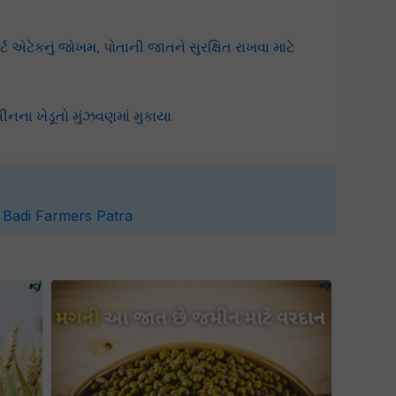
હાર્ટ એટેકનું જોખમ, પોતાની જાતને સુરક્ષિત રાખવા માટે
નના ખેડૂતો મુંઝવણમાં મુકાયા
 Badi
Farmers
Patra