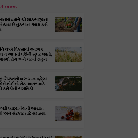
Stories
માનમાં વધારો થી શાકભાજીના
ને થાય છે નુકસાન, આમ કરો
ણ
્ઞાનિકોએ વિકસાવી અઢળક
પાદન આપતી ઘઉંની સૂપર જાતો,
 શકશે રોગ અને ગરમી સહન
ફ સિઝનની શરૂઆત પહેલા
તોને મોદીની ભેટ, ખાતર માટે
 કરોડોની સબસિડી
ાળથી ખાદ્ય તેલની આયાત
તો અને સરકાર માટે સમસ્યા