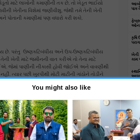
ં ખેડૂતો માટે લાખોની કમાણીની તક છે, તો ખેડૂત ભાઈયો
આબોહ
પાક 
ી ખેતીના વિશેમાં જણીવીશુ, જેથી તમે તેની ખેતી
અને પોતાની કમાણીમાં પણ વધારો કરી શકો.
ફેબ્
ઓનલા
કૃષિ 
પરાગ
 છે. પરંતુ ઉષ્ણકટિબંધીય અને ઉપ-ઉષ્ણકટિબંધીય
ખેતી 
ો તેની ખેતી માટે જમીનની વાત કરીએ તો તેના માટે
કામ 
એ. જેમાં પાણીની નીકાસી હોવી જોઈએ અને વાવણીથી
સ્થાન
નહીં. ત્યાર પછી ખુરપીથી મોટી માટીની ગાંઠોને તોડીને
આધા
દઈએ કે અળવીના પાકમાં વધુ પાણી આપવુ નહીં, કેમ કે
You might also like
કે છે, તેથી કરીને પાણીના નીકાસનું ધ્યાન ચોકક્સ
અળવીના કંદો અથવા આંખવાળા ટુકડાઓનો ઉપયોગ કરવું
 90 સેન્ટીમીટરના અંતરે અને 5 થી 10 સેન્ટિમીટર
હળવી સિંચાઈ કરવી જોઈએ, જેથી બીજ અંકુરિત થાય.