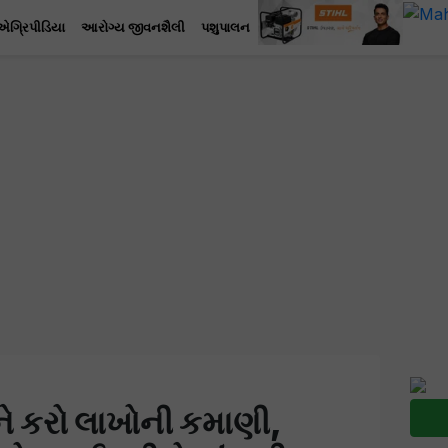
એગ્રિપીડિયા
આરોગ્ય જીવનશૈલી
પશુપાલન
ે કરો લાખોની કમાણી,