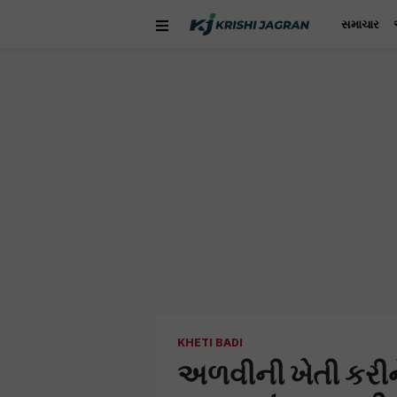
સમાચાર
KHETI BADI
અળવીની ખેતી કરીન