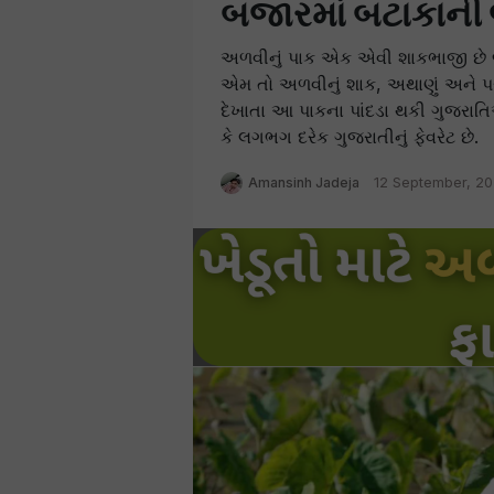
બજારમાં બટાકાની 
અળવીનું પાક એક એવી શાકભાજી છે જ
એમ તો અળવીનું શાક, અથાણું અને પરા
દેખાતા આ પાકના પાંદડા થકી ગુજરાત
કે લગભગ દરેક ગુજરાતીનું ફેવરેટ છે.
Amansinh Jadeja
12 September, 20