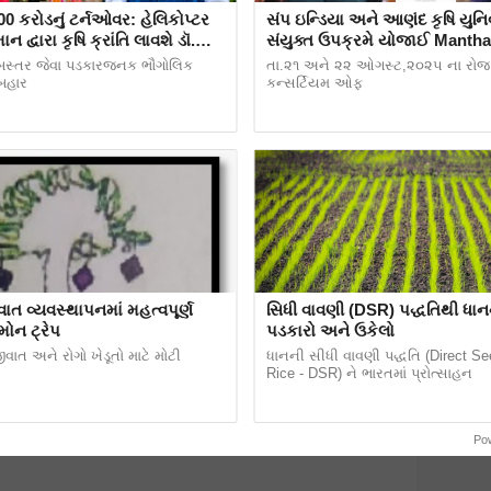
00 કરોડનું ટર્નઓવર: હેલિકોપ્ટર
સંપ ઇન્ડિયા અને આણંદ કૃષિ યુનિવ
ન દ્વારા કૃષિ ક્રાંતિ લાવશે ડૉ.
સંયુક્ત ઉપક્રમે યોજાઈ Manthan FPO
રિપાઠી
Vibrant Sumit 2025
બસ્તર જેવા પડકારજનક ભૌગોલિક
તા.૨૧ અને ૨૨ ઓગસ્ટ,૨૦૨૫ ના રોજ 
 બહાર
કન્સર્ટિયમ ઓફ
ાત વ્યવસ્થાપનમાં મહત્વપૂર્ણ
સિધી વાવણી (DSR) પદ્ધતિથી ધાનન
ોમોન ટ્રેપ
પડકારો અને ઉકેલો
ર પછી તરત જ કરવી જોઈએ. ત્યારબાદ 7 થી 10
જીવાત અને રોગો ખેડૂતો માટે મોટી
ધાનની સીધી વાવણી પદ્ધતિ (Direct Se
Rice - DSR) ને ભારતમાં પ્રોત્સાહન
એ. પરંતુ તેની સિંચાઈ દરમિયાન આ બાબતનું ધ્યાન
તેના સાથે જ વરસાદી સિઝનમાં સિંચાઈની જરૂર ઓછી હોય
સ્થા રાખીવી જોઈએ.
Po