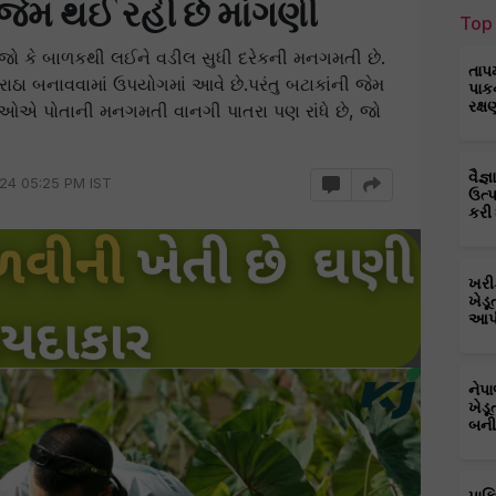
જેમ થઈ રહી છે માંગણી
Top 
ો કે બાળકથી લઈને વડીલ સુધી દરેકની મનગમતી છે.
તાપ
ઠા બનાવવામાં ઉપયોગમાં આવે છે.પરંતુ બટાકાંની જેમ
પાક
રક્ષ
િઓએ પોતાની મનગમતી વાનગી પાતરા પણ રાંધે છે, જો
વૈજ
24 05:25 PM IST
ઉત્
કરી
ખરી
ખેડૂ
આપી
નેપ
ખેડૂ
બની