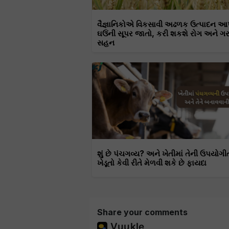
વૈજ્ઞાનિકોએ વિકસાવી અઢળક ઉત્પાદન આ
ઘઉંની સૂપર જાતો, કરી શકશે રોગ અને ગ
સહન
શું છે પંચગવ્ય? અને ખેતીમાં તેની ઉપયોગી
ખેડૂતો કેવી રીતે મેળવી શકે છે ફાયદા
Share your comments