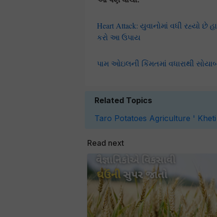
Heart Attack: યુવાનોમાં વધી રહ્યો છે 
કરો આ ઉપાય
પામ ઓઇલની કિંમતમાં વધારાથી સોયાબી
Related Topics
Taro
Potatoes
Agriculture '
Kheti
Read next