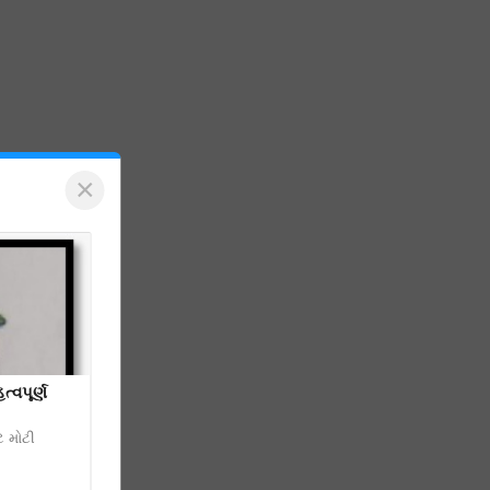
×
્વપૂર્ણ
ે મોટી