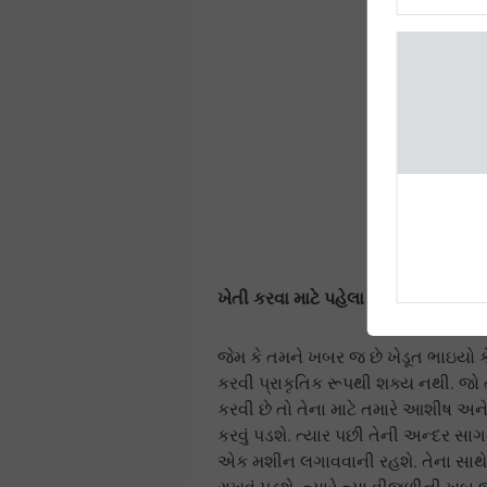
જૈવિક ખેતી
ઉકેલો
ભારત માટે ખેત
અમારી
ખેતી કરવા માટે પહેલા કાઢી નાખી કાર્બ
જેમ કે તમને ખબર જ છે ખેડૂત ભાઇયો કે 
કરવી પ્રાકૃતિક રૂપથી શક્ય નથી. જો 
કરવી છે તો તેના માટે તમારે આશીષ અને
કરવું પડશે. ત્યાર પછી તેની અન્દર સાગન
એક મશીન લગાવવાની રહશે. તેના સાથે
રાખવું પડશે. ત્યારે ત્યા વીજળીની ખૂ