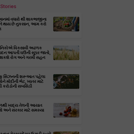
Stories
માનમાં વધારો થી શાકભાજીના
ને થાય છે નુકસાન, આમ કરો
ણ
્ઞાનિકોએ વિકસાવી અઢળક
પાદન આપતી ઘઉંની સૂપર જાતો,
 શકશે રોગ અને ગરમી સહન
ફ સિઝનની શરૂઆત પહેલા
તોને મોદીની ભેટ, ખાતર માટે
 કરોડોની સબસિડી
ાળથી ખાદ્ય તેલની આયાત
તો અને સરકાર માટે સમસ્યા