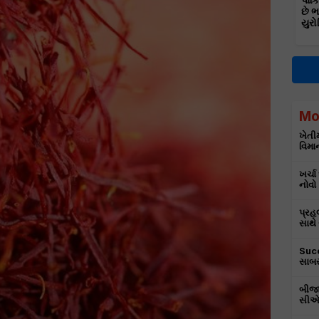
પાકિ
છે 
યુરો
Mo
ખેતીમ
વિમાન
ખર્ચા
નોવો
પ્રહ
સાથે
Succ
સાબર
બીજા
સીએમ