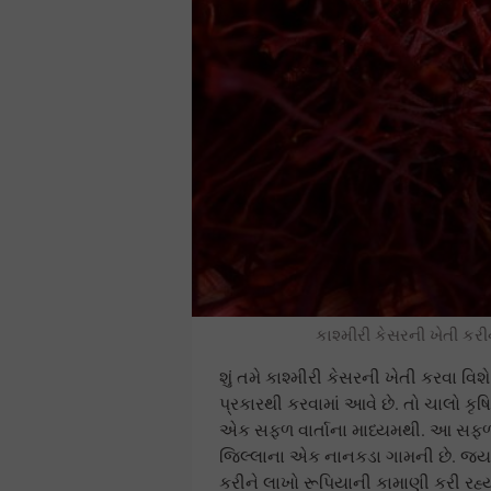
કાશ્મીરી કેસરની ખેતી કરી
શું તમે કાશ્મીરી કેસરની ખેતી કરવા વિ
પ્રકારથી કરવામાં આવે છે. તો ચાલો 
એક સફળ વાર્તાના માધ્યમથી. આ સફળ 
જિલ્લાના એક નાનકડા ગામની છે. જ્યાં 
કરીને લાખો રૂપિયાની કામાણી કરી રહ્યા