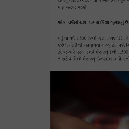
પણ જરૂર પડશે.
એક વર્ષમાં થશે 1.500 કિલો ગ્રામનું ઉ
પહેલા વર્ષે 1.500 કિલો ગ્રામ કાશ્મીર
કરેલી ખેતીથી જાણવવા મળ્યું છે. બન્
છે. જ્યારે પ્રથમ વર્ષે કેસરનું 1થી 1.500
તેમણે 4 કિલો કેસરનું ઉત્પાદન કર્યો હત