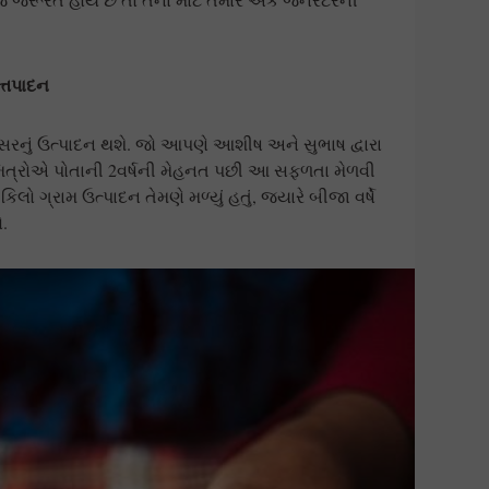
ત્તપાદન
ી કેસરનું ઉત્પાદન થશે. જો આપણે આશીષ અને સુભાષ દ્વારા
ને મિત્રોએ પોતાની 2વર્ષની મેહનત પછી આ સફળતા મેળવી
 કિલો ગ્રામ ઉત્પાદન તેમણે મળ્યું હતું, જ્યારે બીજા વર્ષે
ો.