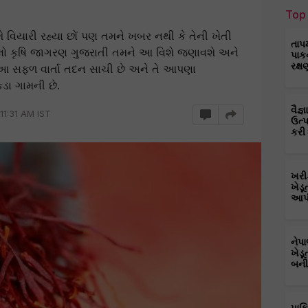
Top 
િશે વિયારી રહ્યા છોં પણ તમને ખબર નથી કે તેની ખેતી
તાપ
ચાલો કૃષિ જાગરણ ગુજરાતી તમને આ વિશે જણાવશે અને
પાક
રક્ષ
 આ સફળ વાર્તા તદન સાચી છે અને તે આપણા
ડા ગામની છે.
વૈજ
11:31 AM IST
ઉત્
કરી
ખરી
ખેડૂ
આપી
નેપ
ખેડૂ
બની