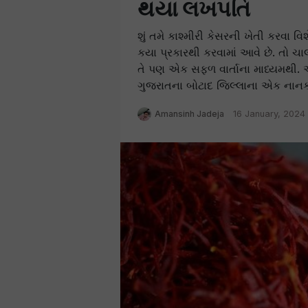
થયા લખપતિ
શું તમે કાશ્મીરી કેસરની ખેતી કરવા વ
કયા પ્રકારથી કરવામાં આવે છે. તો 
તે પણ એક સફળ વાર્તાના માધ્યમથી.
ગુજરાતના બોટાદ જિલ્લાના એક નાનક
Amansinh Jadeja
16 January, 2024 