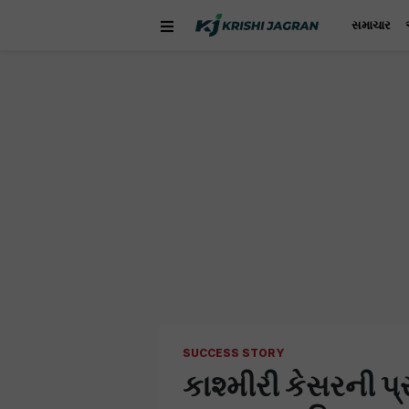
સમાચાર
SUCCESS STORY
કાશ્મીરી કેસરની પ્ર