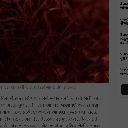
Succ
સચિન
મહિન્
ડીઆઈ
Succ
મહિલ
વધાર
Succ
વૃક્ષ
પનવે
ભજવી 
ને કરો લાખોની કામાણી (સૌજન્ય: પિન્ટરિસ્ટ)
શે વિયારી રહ્યા છોં પણ તમને ખબર નથી કે તેની ખેતી કયા
કૃષિ જાગરણ ગુજરાતી તમને આ વિશે જણાવશે અને તે પણ
વાર્તા તદન સાચી છે અને તે આપણા ગુજરાતના બોટાદ
બે મિત્રોએ કાશ્મીરી કેસરની પ્રાકૃતિક તરીકેથી ખેતી
 છે. એમ તો રાજ્યમાં મોટા ભાગે પ્રાકૃતિક ખેતી કરવામાં