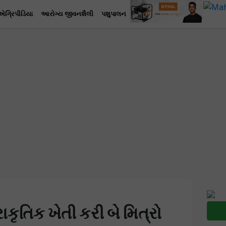
એગ્રિપીડિયા
આરોગ્ય જીવનશૈલી
પશુપાલન
ાકૃતિક ખેતી કરી બે મિત્રો