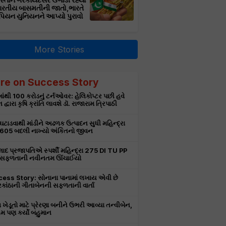
સ્તાન ગેરકાયદેસર ઉગાડી રહ્યો
ભારતીય બાસમતીની જાતો,ભારતે
પિયન યુનિયનને આપ્યો પુરાવો
More Stories
re on Success Story
ાંથી 100 કરોડનું ટર્નઓવર: હેલિકોપ્ટર પછી હવે
 દ્વારા કૃષિ ક્રાંતિ લાવશે ડૉ. રાજારામ ત્રિપાઠી
 ઘટાડવાથી માંડીને અઢળક ઉત્પાદન સુધી મહિન્દ્રા
 605 બદલી નાખ્યો અંકિતનો જીવન
લાદ પ્રજાપતિએ સ્પર્શી મહિન્દ્રા 275 DI TU PP
 સફળતાની નવીનતમ ઊંચાઈયો
ess Story: સોનાના પાનામાં લખાય એવી છે
કાંઠાની ગીતાબેનની સફળતાની વાર્તા
 ખેડૂતો માટે પ્રેરણા બનીને ઉભરી આવ્યા તન્વીબેન,
 પણ કર્યો બહુમાન