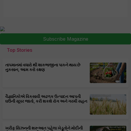
Subscribe Magazine
Top Stories
તાપમાનમાં વધારો થી શાકભાજીના પાકને થાય છે
નુકસાન, આમ કરો રક્ષણ
વૈજ્ઞાનિકોએ વિકસાવી અઢળક ઉત્પાદન આપતી
ઘઉંની સૂપર જાતો, કરી શકશે રોગ અને ગરમી સહન
ખરીફ સિઝનની શરૂઆત પહેલા ખેડૂતોને મોદીની