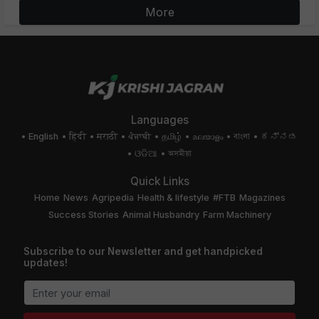
More
Languages
English
हिंदी
मराठी
ਪੰਜਾਬੀ
தமிழ்
മലയാളം
বাংলা
ಕನ್ನಡ
ଓଡିଆ
অসমীয়া
Quick Links
Home
News
Agripedia
Health & lifestyle
#FTB
Magazines
Success Stories
Animal Husbandry
Farm Machinery
Subscribe to our Newsletter and get handpicked
updates!