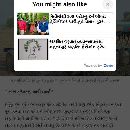
×
You might also like
ખેતીમાંથી 100 કરોડનું ટર્નઓવર:
હેલિકોપ્ટર પછી હવે વિમાન દ્વારા કૃષિ
ક્રાંતિ લાવશે ડૉ. રાજારામ ત્રિપાઠી
સંકલિત જીવાત વ્યવસ્થાપનમાં
મહત્વપૂર્ણ પદ્ધતિ: ફેરોમોન ટ્રેપ
Powered by
iZooto
પ્રગતિશીલ ખેડૂત પ્રહલાદ પ્રજાપતિએ ખેડાણની તૈયારી કરતા
"
મારું ટ્રેક્ટર
,
મારી વાર્તા"
મહિન્દ્રા ટ્રેક્ટર માત્ર એક મશીન નથી પણ દરેક ખેડૂતના સપના
પૂરા કરવા માટે એક ભાગીદાર છે. પ્રહલાદ પ્રજાપતિની આ
સફળતાની વાર્તા આપણને જણાવે છે કે યોગ્ય ટેકનોલોજી અને
સખત મહેનતથી ખેતીને વધુ ઉત્પાદક અને નફાકારક બનાવી