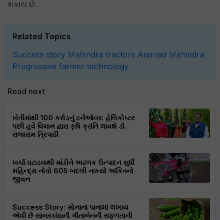
શકાય છે.
Related Topics
Success story
Mahindra tractors
Ananad Mahindra
Progressive farmer
technology
Read next
ખેતીમાંથી 100 કરોડનું ટર્નઓવર: હેલિકોપ્ટર
પછી હવે વિમાન દ્વારા કૃષિ ક્રાંતિ લાવશે ડૉ.
રાજારામ ત્રિપાઠી
ખર્ચા ઘટાડવાથી માંડીને અઢળક ઉત્પાદન સુધી
મહિન્દ્રા નોવો 605 બદલી નાખ્યો અંકિતનો
જીવન
Success Story: સોનાના પાનામાં લખાય
એવી છે સાબરકાંઠાની ગીતાબેનની સફળતાની