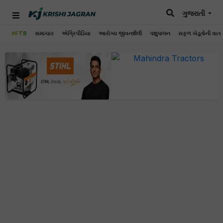
ગુજરાતી
#FTB
સમાચાર
એગ્રિપીડિયા
આરોગ્ય જીવનશૈલી
પશુપાલન
સફળ ખેડૂતોની વાત