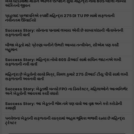
ખર્ચા ઘટાડવાથી માંડીને અઢળક ઉત્પાદન સુધી મહિન્દ્રા નોવો 605 બદલી નાખ્યો
અંકિતનો જીવન
પ્રહલાદ પ્રજાપતિએ સ્પર્શી મહિન્દ્રા 275 DI TU PP સાથે સફળતાની
નવીનતમ ઊંચાઈયો
Success Story: સોનાના પાનામાં લખાય એવી છે સાબરકાંઠાની ગીતાબેનની
સફળતાની વાર્તા
બીજા ખેડૂતો માટે પ્રેરણા બનીને ઉભરી આવ્યા તન્વીબેન, સીએમ પણ કર્યો
બહુમાન
Success Story: મહિન્દ્રા નોવો 605 ડીઆઈ સાથે સચિન જાટનએ લખી
સફળતાની નવી વાર્તા
મહિન્દ્રા છે ખેડૂતોનો સાચો મિત્ર, વિમલ કુમારે 275 ડીઆઈ ટીયુ પીપી સાથે લખી
સફળતાની અવનવી વાર્તા
Success Story: ખેડૂતથી બન્યો FPO ના ડિયરેક્ટર, મહિલાઓને આત્મનિર્ભર
અને ખેડૂતોની આવકમાં કર્યો વધારો
Success Story: આ ખેડૂતની જેમ તમે પણ વાવો આ વૃક્ષ અને કરો કરોડોની
કમાણી
પનવેલના ખેડૂતની સફળતાની યાત્રામાં અહમ ભૂમિકા ભજવી રહ્યા છે મહિન્દ્રા
ટ્રેક્ટર