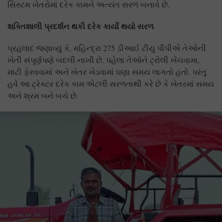
સિસ્ટમ ખેતરોમાં દરેક કામને અત્યંત સરળ બનાવે છે.
શક્તિશાલી પ્રદર્શન થકી દરેક કાર્યો થયો સરળ
પ્રહલાદ જણાવ્યું કે, મહિન્દ્રા 275 ડીઆઈ ટીયુ પીપીએ તેઓની
ખેતી સંપૂર્ણપણે બદલી નાખી છે. પહેલા તેઓને ટ્રોલી ખેંચવામા,
માટી ફેરવવામાં અને ખેતર ખેડવામાં ઘણા સમય લાગતો હતો. પરંતુ
હવે આ ટ્રેક્ટર દરેક કામ એટલી સરળતાથી કરે છે કે ખેતરમાં સમય
અને શ્રમ બને બચે છે.