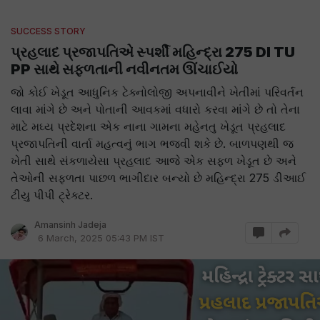
SUCCESS STORY
પ્રહલાદ પ્રજાપતિએ સ્પર્શી મહિન્દ્રા 275 DI TU
PP સાથે સફળતાની નવીનતમ ઊંચાઈયો
જો કોઈ ખેડૂત આધુનિક ટેક્નોલોજી અપનાવીને ખેતીમાં પરિવર્તન
લાવા માંગે છે અને પોતાની આવકમાં વધારો કરવા માંગે છે તો તેના
માટે મઘ્ય પ્રદેશના એક નાના ગામના મહેનતુ ખેડૂત પ્રહલાદ
પ્રજાપતિની વાર્તા મહત્વનું ભાગ ભજવી શકે છે. બાળપણથી જ
ખેતી સાથે સંકળાયેસા પ્રહલાદ આજે એક સફળ ખેડૂત છે અને
તેઓની સફળતા પાછળ ભાગીદાર બન્યો છે મહિન્દ્રા 275 ડીઆઈ
ટીયુ પીપી ટ્રેક્ટર.
Amansinh Jadeja
6 March, 2025 05:43 PM IST