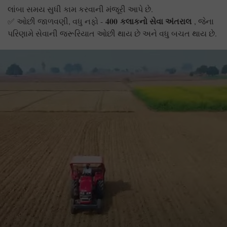
લાંબા સમય સુધી કામ કરવાની મંજૂરી આપે છે.
400
કલાકનો સેવા અંતરાલ
✅ ઓછી જાળવણી, વધુ નફો -
, જેના
પરિણામે સેવાની જરૂરિયાત ઓછી થાય છે અને વધુ બચત થાય છે.