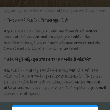
પ્રહલાદ પ્રજાપતિ પોતાના ખેતરમાં મહિન્દ્રા ટ્રક્ટરનો ઉપયોગ કરતા
મહિન્દ્રાનાએ ખેડૂતોના વિશ્વાસ જીત્યો છે
પ્રહલાદ કહે છે કે મહિન્દ્રાની સેવા પણ ઉત્તમ છે. જો ક્યારેય
ટ્રેક્ટરમાં કોઈ સમસ્યા આવે, તો મહિન્દ્રાની સર્વિસ ટીમ
તાત્કાલિક ઉકેલ પૂરો પાડે છે. "પાર્ટ્સ શોધવામાં સરળ છે અને સેવા
ઉત્તમ છે તેથી ક્યારેય કોઈ સમસ્યા આવતી નથી.
"
દરેક ખેડૂતે
મહિન્દ્રા
275 DI TU PP
ખરીદવી જોઈએ"
પ્રહલાદ તેના બધા ખેડૂત ભાઈઓને સલાહ આપે છે કે જો તેઓ
ઓછા ખર્ચે વધુ કામ અને વધુ નફો ઇચ્છતા હોય, તો મહિન્દ્રા 275
DI TU PP શ્રેષ્ઠ વિકલ્પ છે. આ ટ્રેક્ટર તેમની ખેતીને એક નવો
પરિમાણ આપવામાં સફળ રહ્યું અને હવે તેઓ વધુ વિસ્તરણ કરવાની
યોજના બનાવી રહ્યા છે.