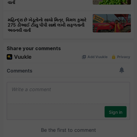
વાર્તા
મહિન્દ્રા છે ખેડૂતોનો સાચો મિત્ર, વિમલ કુમારે
275 ડીઆઈ ટીયુ પીપી સાથે લખી સફળતાની
અવનવી વાર્તા
Share your comments