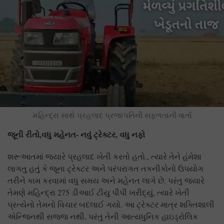
મહિન્દ્રા સાથે પ્રહલાદ પ્રજાપતિની સફળતાની વાર્તા
જૂની રીતો,વધુ મહેનત- નવું ટ્રેક્ટર, વધુ નફો
શરૂઆતમાં જ્યારે પ્રહલાદ ખેતી કરતો હતો., ત્યારે તેને હંમેશા
લાગતુ હતું કે જૂના ટ્રેક્ટર અને પરંપરાગત તકનીકોનો ઉપયોગ
તરીને કામ કરવામાં વધુ સમય અને મહેનત લાગે છે. પરંતુ જ્યારે
તેમણે મહિન્દ્રા 275 ડીઆઈ ટીયુ પીપી ખરીદ્યું, ત્યારે ખેતી
પ્રત્યેનો તેમનો વિચાર બદલાઈ ગયો. આ ટ્રેક્ટર માત્ર શક્તિશાલી
એન્જિનથી સજજ નથી, પરંતુ તેની આત્યધુનિક હાઇડ્રોલિક