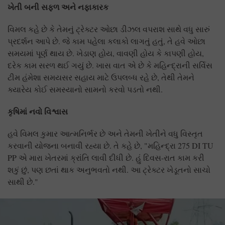
ખેતી બની સફળ અને નફાકારક
વિમલ કહે છે કે તેમનું ટ્રેક્ટર ઓછા ડીઝલ વપરાશ સાથે વધુ સારું
પ્રદર્શન આપે છે. જે કામ પહેલા કલાકો લાગતું હતું, તે હવે ઓછા
સમયમાં પૂર્ણ થાય છે. ખેડાણ હોય, વાવણી હોય કે કાપણી હોય,
દરેક કામ સરળ થઈ ગયું છે. ખાસ વાત એ છે કે મહિન્દ્રાની સર્વિસ
ટીમ હંમેશા સમયસર સહાય માટે ઉપલબ્ધ રહે છે, તેથી તેમને
ક્યારેય કોઈ સમસ્યાનો સામનો કરવો પડતો નથી.
કૃષિમાં નવો વિશ્વાસ
હવે વિમલ કુમાર આત્મનિર્ભર છે અને તેમની ખેતીને વધુ વિસ્તૃત
કરવાની યોજના બનાવી રહ્યા છે. તે કહે છે, "મહિન્દ્રા 275 DI TU
PP એ મારા ખેતરમાં ક્રાંતિ લાવી દીધી છે. હું દિવસ-રાત કામ કરી
શકું છું, પણ છતાં થાક અનુભવતો નથી. આ ટ્રેક્ટર ખેડૂતનો સાચો
સાથી છે."