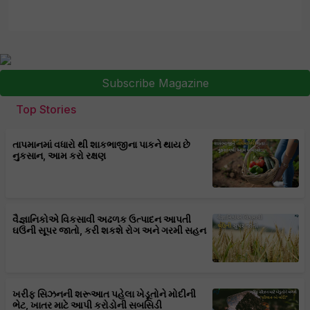
Subscribe Magazine
Top Stories
તાપમાનમાં વધારો થી શાકભાજીના પાકને થાય છે
નુકસાન, આમ કરો રક્ષણ
વૈજ્ઞાનિકોએ વિકસાવી અઢળક ઉત્પાદન આપતી
ઘઉંની સૂપર જાતો, કરી શકશે રોગ અને ગરમી સહન
ખરીફ સિઝનની શરૂઆત પહેલા ખેડૂતોને મોદીની
ભેટ, ખાતર માટે આપી કરોડોની સબસિડી