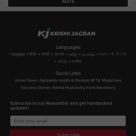
More
Languages
English
हिंदी
मराठी
ਪੰਜਾਬੀ
தமிழ்
മലയാളം
বাংলা
ಕನ್ನಡ
ଓଡିଆ
অসমীয়া
Quick Links
Home
News
Agripedia
Health & lifestyle
#FTB
Magazines
Success Stories
Animal Husbandry
Farm Machinery
Subscribe to our Newsletter and get handpicked
updates!
Subscribe