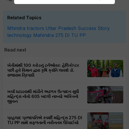
Related Topics
Mhindra tractors
Uttar Pradesh
Success Story
technology
Mahindra 275 DI TU PP
Read next
ખેતીમાંથી 100 કરોડનું ટર્નઓવર: હેલિકોપ્ટર
પછી હવે વિમાન દ્વારા કૃષિ ક્રાંતિ લાવશે ડૉ.
રાજારામ ત્રિપાઠી
ખર્ચા ઘટાડવાથી માંડીને અઢળક ઉત્પાદન સુધી
મહિન્દ્રા નોવો 605 બદલી નાખ્યો અંકિતનો
જીવન
પ્રહલાદ પ્રજાપતિએ સ્પર્શી મહિન્દ્રા 275 DI
TU PP સાથે સફળતાની નવીનતમ ઊંચાઈયો