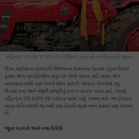
મહિન્દ્રા 275 DI TU PP ટ્રેક્ટરે વિમલ કુમારનો બદલી નાખ્યો જીવન
ઉત્તર પ્રદેશના બારાબંકી જિલ્લાના રામનગર ગામમાં રહેતા વિમલ
કુમાર એક પ્રગતિશીલ ખેડૂત છે. ખેતી તેમના માટે માત્ર એક
વ્યવસાય નથી પણ તેમનો શોખ પણ છે. પોતાના ખેતરોમાં વધુ
ઉત્પાદકતા અને ઓછી મજૂરીનું સ્વપ્ન સાકાર કરવા માટે, તેમણે
મહિન્દ્રા 275 DITU PP ટ્રેક્ટર પસંદ કર્યું. તેમના મતે, આ ટ્રેક્ટર
માત્ર શક્તિશાળી જ નથી પણ તેમનો શ્રમ અને સમય પણ બચાવે
છે.
જૂના પડકારો અને નવા ઉકેલો