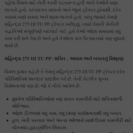
પહેલા વિમલ માટે ખેતી કરવી પડકારૂપ હતી અને તેઓને ઘણા
લાગતો હતો. પરંપરાગત સાધનો અને જૂના ટ્રેક્ટર હોવાથી, દરેક
કામમાં ઘણો સમય અને શ્રમ લાગતો હતો. પરંતુ જ્યારે તેમણે
મહિન્દ્રા 275 DI TU PP ટ્રેક્ટર ખરીદ્યું, ત્યારે તેમની ખેતીની
પદ્ધતિઓ સંપૂર્ણપણે બદલાઈ ગઈ. હવે તેઓ ઓછા સમયમાં વધુ
કામ કરી શકે તેમ છે અને હવે તેઓના પાક ઉત્પાદનમાં પણ સુધારો
થયો છે.
મહિન્દ્રા
275 DI TU PP:
શક્તિ
,
આરામ અને બચતનું મિશ્રણ
વિમલ કુમાર કહે છે કે તેમનું મહિન્દ્રા 275 DI TU PP ટ્રેક્ટર દરેક
પરિસ્થિતિમાં શાનદાર પ્રદર્શન કરે છે. તેની કેટલીક મુખ્ય
વિશેષતાઓ પણ છે, જો કે નીચે આપેલ છે-
મુશ્કેલ પરિસ્થિતિઓમાં પણ સતત કામગીરી માટે શક્તિશાળી
એન્જિન.
ઓછા ડીઝલમાં વધુ કામ, વધુ ઇંધણ કાર્યક્ષમતાથી વધુ બચત.
હળ, ખેતી કરનારા અને અન્ય ઓજારો સાથે ઉત્તમ કામગીરી માટે
ચોકસાઇ હાઇડ્રોલિક સિસ્ટમ.