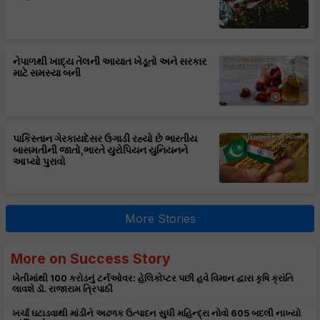
નેપાળથી ખાદ્ય તેલની આયાત ખેડૂતો અને સરકાર
માટે સમસ્યા બની
પાકિસ્તાન ગેરકાયદેસર ઉગાડી રહ્યો છે ભારતીય
બાસમતીની જાતો,ભારતે યુરોપિયન યુનિયનને
આપ્યો પુરાવો
More Stories
More on Success Story
ખેતીમાંથી 100 કરોડનું ટર્નઓવર: હેલિકોપ્ટર પછી હવે વિમાન દ્વારા કૃષિ ક્રાંતિ
લાવશે ડૉ. રાજારામ ત્રિપાઠી
ખર્ચા ઘટાડવાથી માંડીને અઢળક ઉત્પાદન સુધી મહિન્દ્રા નોવો 605 બદલી નાખ્યો