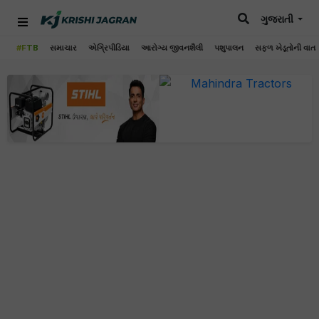
ગુજરાતી
#FTB
સમાચાર
એગ્રિપીડિયા
આરોગ્ય જીવનશૈલી
પશુપાલન
સફળ ખેડૂતોની વાત