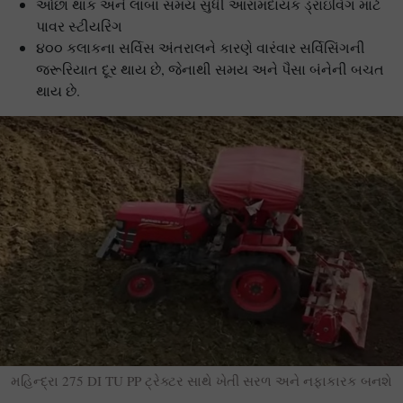
ઓછા થાક અને લાંબા સમય સુધી આરામદાયક ડ્રાઇવિંગ માટે
પાવર સ્ટીયરિંગ
૪૦૦ કલાકના સર્વિસ અંતરાલને કારણે વારંવાર સર્વિસિંગની
જરૂરિયાત દૂર થાય છે, જેનાથી સમય અને પૈસા બંનેની બચત
થાય છે.
મહિન્દ્રા 275 DI TU PP ટ્રેક્ટર સાથે ખેતી સરળ અને નફાકારક બનશે