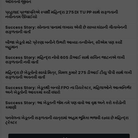
અંકિતનો જીવન
પ્રહલાદ પ્રજાપતિએ સ્પર્શી મહિન્દ્રા 275 DI TU PP સાથે સફળતાની
નવીનતમ ઊંચાઈયો
Success Story: સોનાના પાનામાં લખાય એવી છે સાબરકાંઠાની ગીતાબેનની
સફળતાની વાર્તા
બીજા ખેડૂતો માટે પ્રેરણા બનીને ઉભરી આવ્યા તન્વીબેન, સીએમ પણ કર્યો
બહુમાન
Success Story: મહિન્દ્રા નોવો 605 ડીઆઈ સાથે સચિન જાટનએ લખી
સફળતાની નવી વાર્તા
મહિન્દ્રા છે ખેડૂતોનો સાચો મિત્ર, વિમલ કુમારે 275 ડીઆઈ ટીયુ પીપી સાથે લખી
સફળતાની અવનવી વાર્તા
Success Story: ખેડૂતથી બન્યો FPO ના ડિયરેક્ટર, મહિલાઓને આત્મનિર્ભર
અને ખેડૂતોની આવકમાં કર્યો વધારો
Success Story: આ ખેડૂતની જેમ તમે પણ વાવો આ વૃક્ષ અને કરો કરોડોની
કમાણી
પનવેલના ખેડૂતની સફળતાની યાત્રામાં અહમ ભૂમિકા ભજવી રહ્યા છે મહિન્દ્રા
ટ્રેક્ટર