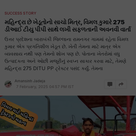
SUCCESS STORY
મહિન્દ્રા છે ખેડૂતોનો સાચો મિત્ર, વિમલ કુમારે 275
ડીઆઈ ટીયુ પીપી સાથે લખી સફળતાની અવનવી વાર્તા
ઉત્તર પ્રદેશના બારાબંકી જિલ્લાના રામનગર ગામમાં રહેતા વિમલ
કુમાર એક પ્રગતિશીલ ખેડૂત છે. ખેતી તેમના માટે માત્ર એક
વ્યવસાય નથી પણ તેમનો શોખ પણ છે. પોતાના ખેતરોમાં વધુ
ઉત્પાદકતા અને ઓછી મજૂરીનું સ્વપ્ન સાકાર કરવા માટે, તેમણે
મહિન્દ્રા 275 DITU PP ટ્રેક્ટર પસંદ કર્યું. તેમના
Amansinh Jadeja
7 February, 2025 04:57 PM IST