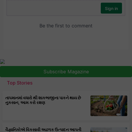
Subscribe Magazine
Top Stories
તાપમાનમાં વધારો થી શાકભાજીના પાકને થાય છે
નુકસાન, આમ કરો રક્ષણ
વૈજ્ઞાનિકોએ વિકસાવી અઢળક ઉત્પાદન આપતી