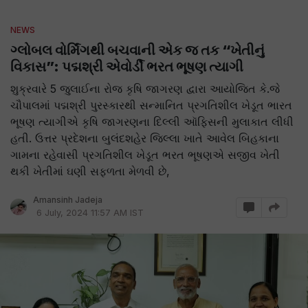
NEWS
ગ્લોબલ વોર્મિંગથી બચવાની એક જ તક “ખેતીનું
વિકાસ”: પદ્મશ્રી એવોર્ડી ભરત ભૂષણ ત્યાગી
શુક્રવારે 5 જુલાઈના રોજ કૃષિ જાગરણ દ્વારા આયોજિત કે.જે
ચૌપાલમાં પદ્મશ્રી પુરસ્કારથી સન્માનિત પ્રગતિશીલ ખેડૂત ભારત
ભૂષણ ત્યાગીએ કૃષિ જાગરણના દિલ્લી ઑફિસની મુલાકાત લીધી
હતી. ઉત્તર પ્રદેશના બુલંદશહેર જિલ્લા ખાતે આવેલ બિહકાના
ગામના રહેવાસી પ્રગતિશીલ ખેડૂત ભરત ભૂષણએ સજીવ ખેતી
થકી ખેતીમાં ઘણી સફળતા મેળવી છે,
Amansinh Jadeja
6 July, 2024 11:57 AM IST