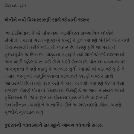
ઉઠાવ્યા હતા.
ખેતીને નવી વિચારસરણી સાથે જોવાની જરૂર
આ દરમિયાન કે.જે ચૌપાલમાં આમંત્રિત સન્માનિત લોકોને
સંબોધિત કરતા ભરત ભૂષણએ કહ્યું કે હવે આપણે ખેતીને એક નવી
વિચારસરણી તરીકે જોવાની જરૂર છે. તેમણે કૃષિ જાગરણને
હૃદયપૂર્વક અભિનંદન પાઠ્વતા કહ્યું કે તમે લોકોએ જો દેશભરમાં
એક મોટી પહેલ શરૂ કરી છે તે ઘણી ઉત્તમ છે. પોતાના વકતવ્ય પર
ભાર મુકતા તેમણે કહ્યું કે અત્યાર સુધી આપશે જે પણ જોયું છે તે
તમામ વસ્તુઓ આધુનિકતાના પ્રભાવને કારણે બજાર સાથે
જોડાયેલી છે. તેમણે પ્રશ્ન કર્યો કે કામ કરવાથી આપણે કેટલા પૈસા
મળશે? તેમણે પોતાના નિવેદનમાં ઉમેર્યું કે આજના સમયગાળામાં
કૃત્રિમતા છે, જે માણસના પોતાના પ્રયાસો છે. માણસની
મનસ્વીતાના કારણે તે અતાર્કિક રીતે આગળ વધ્યો, જેના કારણે
પૃથ્વીને નુકસાન થયું.
કુદરતની વ્યવસ્થાને સમજીને આગળ વધવાનો સમય