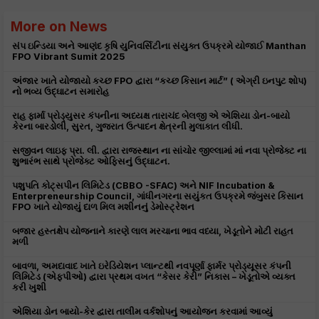
More on News
સંપ ઇન્ડિયા અને આણંદ કૃષિ યુનિવર્સિટીના સંયુક્ત ઉપક્રમે યોજાઈ Manthan
FPO Vibrant Sumit 2025
અંજાર ખાતે યોજાયો કચ્છ FPO દ્વારા “કચ્છ કિસાન માર્ટ” ( એગ્રી ઇનપુટ શોપ)
નો ભવ્ય ઉદ્ઘાટન સમારોહ
રાહ ફાર્મા પ્રોડ્યુસર કંપનીના અધ્યક્ષ તારાચંદ બેલજી એ એશિયા ડોન-બાયો
કેરના બારડોલી, સુરત, ગુજરાત ઉત્પાદન ક્ષેત્રની મુલાકાત લીધી.
સજીવન લાઇફ પ્રા. લી. દ્વારા રાજસ્થાન ના સાંચોર જીલ્લામાં માં નવા પ્રોજેક્ટ ના
શુભારંભ સાથે પ્રોજેક્ટ ઓફિસનું ઉદ્ઘાટન.
પશુપતિ કોટ્સપીન લિમિટેડ (CBBO -SFAC) અને NIF Incubation &
Enterpreneurship Council, ગાંધીનગરના સયુંકત ઉપક્રમે જંબુસર કિસાન
FPO ખાતે યોજાયું દાળ મિલ મશીનનું ડેમોસ્ટ્રેશન
બજાર હસ્તક્ષેપ યોજનાને કારણે લાલ મરચાના ભાવ વધ્યા, ખેડૂતોને મોટી રાહત
મળી
બાવળા, અમદાવાદ ખાતે ઇરેડિયેશન પ્લાન્ટથી નવપૂર્ણા ફાર્મર પ્રોડ્યૂસર કંપની
લિમિટેડ (એફપીઓ) દ્વારા પ્રથમ વખત “કેસર કેરી” નિકાસ – ખેડૂતોએ વ્યક્ત
કરી ખુશી
એશિયા ડોન બાયો-કેર દ્વારા તાલીમ વર્કશોપનું આયોજન કરવામાં આવ્યું