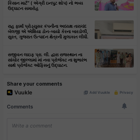
કિસાન માર્ટ” ( એગ્રી ઇનપુટ શોપ) નો ભવ્ય
ઉદ્ઘાટન સમારોહ
રાહ ફાર્મા પ્રોડ્યુસર કંપનીના અધ્યક્ષ તારાચંદ
બેલજી એ એશિયા ડોન-બાયો કેરના બારડોલી,
સુરત, ગુજરાત ઉત્પાદન ક્ષેત્રની મુલાકાત લીધી.
સજીવન લાઇફ પ્રા. લી. દ્વારા રાજસ્થાન ના
સાંચોર જીલ્લામાં માં નવા પ્રોજેક્ટ ના શુભારંભ
સાથે પ્રોજેક્ટ ઓફિસનું ઉદ્ઘાટન.
Share your comments