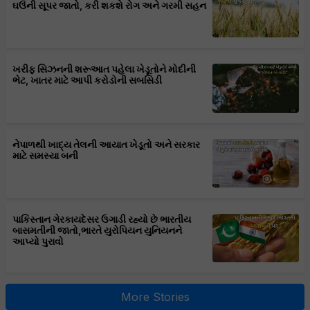
ઘઉંની સૂપર જાતો, કરી શકશે રોગ અને ગરમી સહન
ખરીફ સિઝનની શરૂઆત પહેલા ખેડૂતોને મોદીની
ભેટ, ખાતર માટે આપી કરોડોની સબસિડી
નેપાળથી ખાદ્ય તેલની આયાત ખેડૂતો અને સરકાર
માટે સમસ્યા બની
પાકિસ્તાન ગેરકાયદેસર ઉગાડી રહ્યો છે ભારતીય
બાસમતીની જાતો,ભારતે યુરોપિયન યુનિયનને
આપ્યો પુરાવો
More Stories