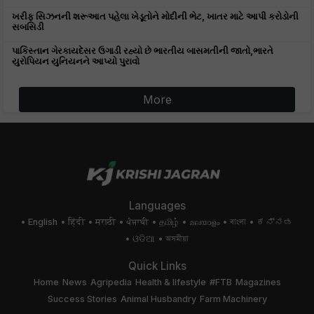
ખરીફ સિઝનની શરૂઆત પહેલા ખેડૂતોને મોદીની ભેટ, ખાતર માટે આપી કરોડોની
સબસિડી
પાકિસ્તાન ગેરકાયદેસર ઉગાડી રહ્યો છે ભારતીય બાસમતીની જાતો,ભારતે
યુરોપિયન યુનિયનને આપ્યો પુરાવો
More
Languages
English
हिंदी
मराठी
ਪੰਜਾਬੀ
தமிழ்
മലയാളം
বাংলা
ಕನ್ನಡ
ଓଡିଆ
অসমীয়া
Quick Links
Home
News
Agripedia
Health & lifestyle
#FTB
Magazines
Success Stories
Animal Husbandry
Farm Machinery