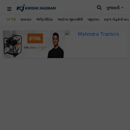
ગુજરાતી
#FTB
સમાચાર
એગ્રિપીડિયા
આરોગ્ય જીવનશૈલી
પશુપાલન
સફળ ખેડૂતોની વાત