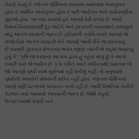
તેમણે કહ્યું કે ગ્લોબલ વોર્મિંગના સમયમાં સમાજમાં અસંતુલન
હોય કે આર્થિક અસંતુલન હોય કે પછી આરોગ્ય અને પર્યાવરણીય
મુદ્દાઓ હોય. આ બધા સવાલો હવે આપણે ધેરી વળ્યા છે. આવી
સ્થિમાં વિચારઘારાથી દૂર જઈને અને કુદરતની વ્યવસ્થાને સમજીને
થોડું આગળ વધવાની જરૂર છે. હરિયાળી ક્રાંતિ વખતે આપણે જે
સંજોગોમાં આગળ વધ્યા છે તેને આપણે આવી રીતે જ વધારવાનું
છે.પદ્મશ્રી પુરસ્કાર મેળવનાર ભારત ભૂષણ ત્યાગીએ વધુમાં જણાવ્યું
હતું કે, “કૃષિ જાગરણના આ મંચ દ્વારા હું કહેવા માંગુ છું કે આજે
તમારી પાસે જે જમીન છે. કૃપા કરીને આને ગંભીરતાથી ધ્યાનમાં લો.
જો આપણે પૃથ્વી સાથે સુમેળમાં રહી શકીશું નહીં, તો મનુષ્યમાં
પૃથ્વીની અસરોને શોષવાની શક્તિ નહીં હોય. ગ્લોબલ વોર્મિંગના
કારણે ઘણી ઘટનાઓ અચાનક બની રહી છે. આવી સ્થિતિમાં ખેતીને
કેટલાક નવા આયામો આપવાની જરૂર છે, જેથી ખેડૂતો
ઉત્પાદકમાંથી વેપારી બને.