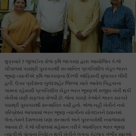
શુક્રવારે 5 જુલાઈના રોજ કૃષિ જાગરણ દ્વારા આયોજિત કે.જે
ચૌપાલમાં પદ્મશ્રી પુરસ્કારથી સન્માનિત પ્રગતિશીલ ખેડૂત ભારત
ભૂષણ ત્યાગીએ કૃષિ જાગરણના દિલ્લી ઑફિસની મુલાકાત લીધી
હતી. ઉત્તર પ્રદેશના બુલંદશહેર જિલ્લા ખાતે આવેલ બિહકાના
ગામના રહેવાસી પ્રગતિશીલ ખેડૂત ભરત ભૂષણએ સજીવ ખેતી થકી
ખેતીમાં ઘણી સફળતા મેળવી છે, જેના કારણે તેઓને ભારત સરકારે
પદ્મશ્રી પુરસ્કારથી સન્માનિત કર્યો હતો. એજ નહીં ખેતીને નવો
પરિપ્રેક્ષ્ય આપવામાં ભરત ભૂષણ ત્યાગીના યોગદાનને ધ્યાનમાં
લેતા,તેમને દેશભરમાં ઘણા સન્માનો અને પુરસ્કારોથી નવાજવામાં
આવ્યા છે. કે.જે ચૌપાલમાં મહેમાન તરીકે આમંત્રિત ભરત ભૂષણ
ત્યાગીએ પોતાના નિવેદન થકી ખેતીને લગતા કેટલાક ગંભીર મુદ્દાઓ