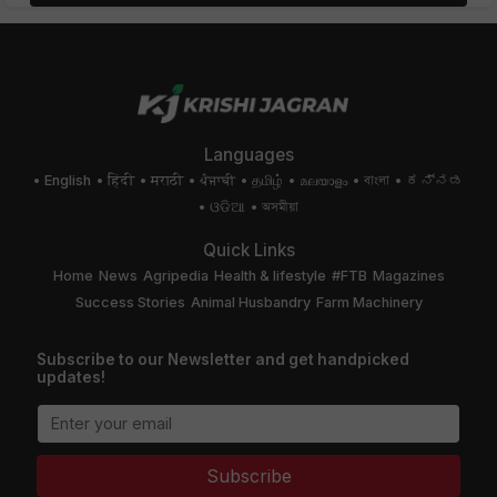
Languages
English
हिंदी
मराठी
ਪੰਜਾਬੀ
தமிழ்
മലയാളം
বাংলা
ಕನ್ನಡ
ଓଡିଆ
অসমীয়া
Quick Links
Home
News
Agripedia
Health & lifestyle
#FTB
Magazines
Success Stories
Animal Husbandry
Farm Machinery
Subscribe to our Newsletter and get handpicked
updates!
Subscribe