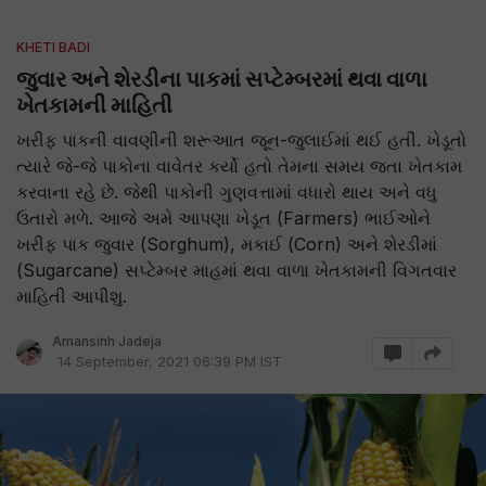
KHETI BADI
જુવાર અને શેરડીના પાકમાં સપ્ટેમ્બરમાં થવા વાળા
ખેતકામની માહિતી
ખરીફ પાકની વાવણીની શરૂઆત જૂન-જુલાઈમાં થઈ હતી. ખેડૂતો
ત્યારે જે-જે પાકોના વાવેતર કર્યો હતો તેમના સમય જતા ખેતકામ
કરવાના રહે છે. જેથી પાકોની ગુણવત્તામાં વધારો થાય અને વધુ
ઉતારો મળે. આજે અમે આપણા ખેડૂત (Farmers) ભાઈઓને
ખરીફ પાક જુવાર (Sorghum), મકાઈ (Corn) અને શેરડીમાં
(Sugarcane) સપ્ટેમ્બર માહમાં થવા વાળા ખેતકામની વિગતવાર
માહિતી આપીશુ.
Amansinh Jadeja
14 September, 2021 06:39 PM IST