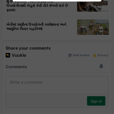
શું છે પંચગવ્ય? અને ખેતીમાં તેની
ઉપયોગીતાથી ખેડૂતો કેવી રીતે મેળવી શકે છે
ફાયદા
ખેતીમાં પાણીના ઉપયોગની કાર્યક્ષમતા અને
આધુનિક પિયત પદ્ધતિઓ
Share your comments