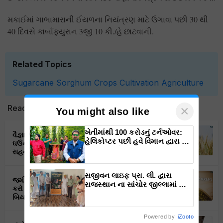
મકાઈમાં ગાભામારાની ઈયળના નિયંત્રણ માટે ઉગાવા પછી 30 થી
40 દિવસે કાર્બાફ્યુરાન 3જી 10 કી./હે છાટવાની.
Related Topics
Sugarcane
Sorghum
Crops
Cultivation
Agriculture
Read next
×
You might also like
ખેતીમાંથી 100 કરોડનું ટર્નઓવર:
વૈજ્ઞાનિકોએ વિકસાવી અઢળક ઉત્પાદન આપતી
હેલિકોપ્ટર પછી હવે વિમાન દ્વારા કૃષિ
ઘઉંની સૂપર જાતો, કરી શકશે રોગ અને ગરમી
ક્રાંતિ લાવશે ડૉ. રાજારામ ત્રિપાઠી
સહન
સજીવન લાઇફ પ્રા. લી. દ્વારા
જમીનમાં નાઇટ્રોજનનો પ્રમાણ વધારવું છે તો
રાજસ્થાન ના સાંચોર જીલ્લામાં માં
કરો મગની આ જાતનો વાવેતર, ત્યાંથી મેળવો
નવા પ્રોજેક્ટ ના શુભારંભ સાથે
બિયારણ
પ્રોજેક્ટ ઓફિસનું ઉદ્ઘાટન.
Powered by
iZooto