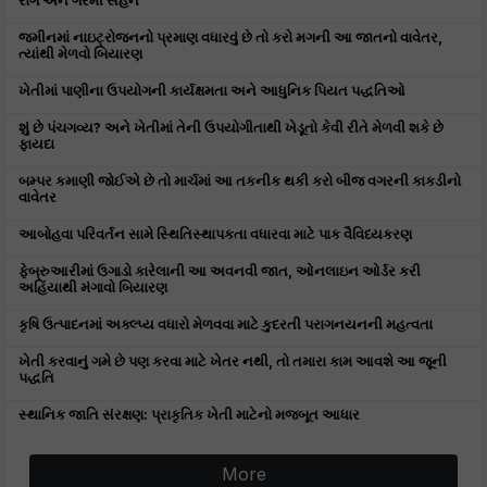
રોગ અને ગરમી સહન
જમીનમાં નાઇટ્રોજનનો પ્રમાણ વધારવું છે તો કરો મગની આ જાતનો વાવેતર,
ત્યાંથી મેળવો બિયારણ
ખેતીમાં પાણીના ઉપયોગની કાર્યક્ષમતા અને આધુનિક પિયત પદ્ધતિઓ
શું છે પંચગવ્ય? અને ખેતીમાં તેની ઉપયોગીતાથી ખેડૂતો કેવી રીતે મેળવી શકે છે
ફાયદા
બમ્પર કમાણી જોઈએ છે તો માર્ચમાં આ તકનીક થકી કરો બીજ વગરની કાકડીનો
વાવેતર
આબોહવા પરિવર્તન સામે સ્થિતિસ્થાપકતા વધારવા માટે પાક વૈવિધ્યકરણ
ફેબ્રુઆરીમાં ઉગાડો કારેલાની આ અવનવી જાત, ઓનલાઇન ઓર્ડર કરી
અહિંયાથી મંગાવો બિયારણ
કૃષિ ઉત્પાદનમાં અક્લ્પ્ય વધારો મેળવવા માટે કુદરતી પરાગનયનની મહત્વતા
ખેતી કરવાનું ગમે છે પણ કરવા માટે ખેતર નથી, તો તમારા કામ આવશે આ જૂની
પદ્ધતિ
સ્થાનિક જાતિ સંરક્ષણ: પ્રાકૃતિક ખેતી માટેનો મજબૂત આધાર
More