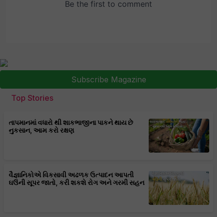
Subscribe Magazine
Top Stories
તાપમાનમાં વધારો થી શાકભાજીના પાકને થાય છે
નુકસાન, આમ કરો રક્ષણ
વૈજ્ઞાનિકોએ વિકસાવી અઢળક ઉત્પાદન આપતી
ઘઉંની સૂપર જાતો, કરી શકશે રોગ અને ગરમી સહન