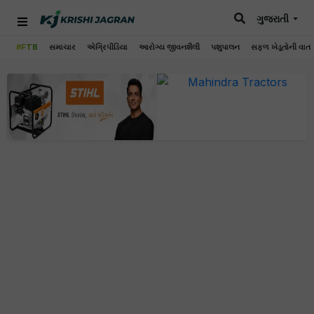
ગુજરાતી
#FTB
સમાચાર
એગ્રિપીડિયા
આરોગ્ય જીવનશૈલી
પશુપાલન
સફળ ખેડૂતોની વાત