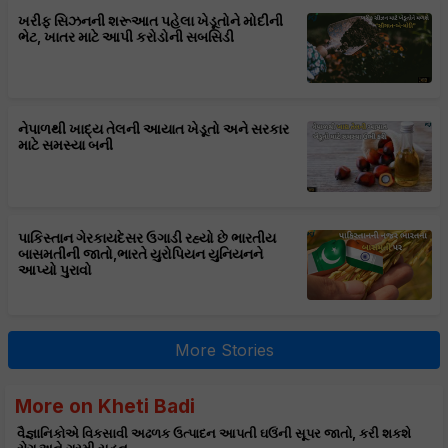
ખરીફ સિઝનની શરૂઆત પહેલા ખેડૂતોને મોદીની
ભેટ, ખાતર માટે આપી કરોડોની સબસિડી
નેપાળથી ખાદ્ય તેલની આયાત ખેડૂતો અને સરકાર
માટે સમસ્યા બની
પાકિસ્તાન ગેરકાયદેસર ઉગાડી રહ્યો છે ભારતીય
બાસમતીની જાતો,ભારતે યુરોપિયન યુનિયનને
આપ્યો પુરાવો
More Stories
More on Kheti Badi
વૈજ્ઞાનિકોએ વિકસાવી અઢળક ઉત્પાદન આપતી ઘઉંની સૂપર જાતો, કરી શકશે