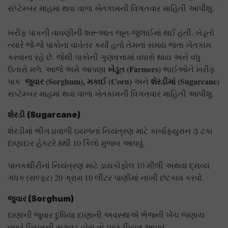
સપ્ટેમ્બર માહમાં થવા વાળા ખેતકામની વિગતવાર માહિતી આપીશુ.
ખરીફ પાકની વાવણીની શરૂઆત જૂન-જુલાઈમાં થઈ હતી. ખેડૂતો
ત્યારે જે-જે પાકોના વાવેતર કર્યો હતો તેમના સમય જતા ખેતકામ
કરવાના રહે છે. જેથી પાકોની ગુણવત્તામાં વધારો થાય અને વધુ
ખેડૂત (
Farmers)
ઉતારો મળે. આજે અમે આપણા
ભાઈઓને ખરીફ
જુવાર
(Sorghum
)
, મકાઈ (Corn
)
શેરડીમાં (
Sugarcane)
પાક
અને
સપ્ટેમ્બર માહમાં થવા વાળા ખેતકામની વિગતવાર માહિતી આપીશુ.
શેરડી
(Sugarcane)
શેરડીમાં ભીંગડાવાળી ઇયળનાં નિયંત્રણ માટે કાર્બાફયુરાન ૩ ટકા
દાણાદાર હેકટરે 8થી 10 કિલો મુજબ આપવું.
પાનકથીરીનાં નિયંત્રણ માટે ડાયકોફોલ 10 મીલી અથવા દ્રાવ્ય
ગંધક (સલ્ફર) 20 ગ્રામ 10 લીટર પાણીમાં નાખી છંટકાવ કરવો.
જુવાર
(Sorghum)
દાણાની જુવાર દુધિયા દાણાની અવસ્થાએ ભેજની ખેંચ જણાય
ત્યારે પિયતની સગવડ હોય તો પૂરક પિયત આપવું.