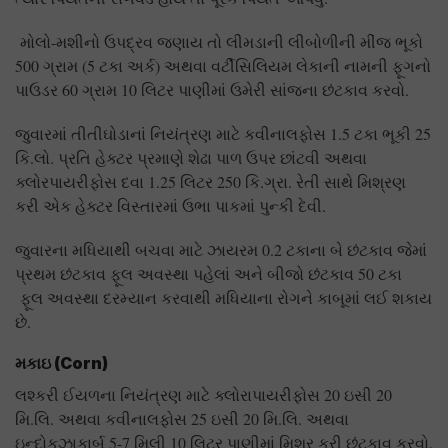
મોલો-મશીનો ઉપદ્રવ જણાય તો લીમડાની લીબોળીની મીંજ ભૂકો
500 ગ્રામ (5 ટકા અર્ક) અથવા વર્ટીસિલિયમ લેકાની નામની ફૂગનો
પાઉડર 60 ગ્રામ 10 લિટર પાણીમાં ઉમેરી સાંજના છંટકાવ કરવો.
જુવારમાં તીતીઘોડાનાં નિયંત્રણ માટે કવીનાલફોસ 1.5 ટકા ભૂકી 25
કિ.લો. પ્રતિ હેક્ટર પ્રમાણે શેઢા પાળ ઉપર છાંટવી અથવા
ક્લોરપાયરીફોસ દવા 1.25 લિટર 250 કિ.ગ્રા. રેતી સાથે મિશ્રણ
કરી એક હેક્ટર વિસ્તારમાં ઉભા પાકમાં પુન્કી દેવી.
જુવારના મધિયાથી બચવા માટે ઝાયરમ 0.2 ટકાના બે છંટકાવ જેમાં
પ્રથમ છંટકાવ ફૂલ અવસ્થા પહેલાં અને બીજો છંટકાવ 50 ટકા
ફૂલ અવસ્થા દરમ્યાન કરવાથી મધિયાના રોગને કાબૂમાં લઈ શકાય
છે.
મકાઇ
(Corn)
લશ્કરી ઈયળના નિયંત્રણ માટે ક્લોરાપાયરીફોસ 20 ઇસી 20
મિ.લિ. અથવા કવીનાલફોસ 25 ઇસી 20 મિ.લિ. અથવા
ઇન્દોકઝાકાર્બ 5-7 મિલી 10 લિટર પાણીમાં મિશ્ર કરી છંટકાવ કરવો.