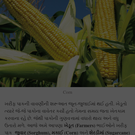
Corn
ખરીફ પાકની વાવણીની શરૂઆત જૂન-જુલાઈમાં થઈ હતી. ખેડૂતો
ત્યારે જે-જે પાકોના વાવેતર કર્યો હતો તેમના સમય જતા ખેતકામ
કરવાના રહે છે. જેથી પાકોની ગુણવત્તામાં વધારો થાય અને વધુ
ખેડૂત (
Farmers)
ઉતારો મળે. આજે અમે આપણા
ભાઈઓને ખરીફ
જુવાર
(Sorghum
)
, મકાઈ (Corn
)
શેરડીમાં (
Sugarcane)
પાક
અને