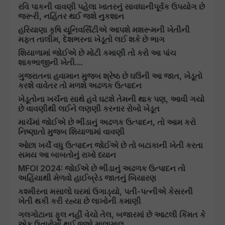
રવિ પાકની વાવણી પહેલા ખાતરનું સાવધાનીપૂર્વક ઉપયોગ છે
જરૂરી, નહિંતર થઈ જશે નુકશાન
હરિયાણા કૃષિ યૂનિવર્સિટીએ આપશે મશરૂમની ખેતીની
મફ્ત તાલીમ, દેશભરના ખેડૂતો લઈ શકે છે ભાગ
શિયાળામાં જોઈએ છે મોટી કમાણી તો કરો આ પાંચ
શાકભાજીની ખેતી....
ગુજરાતના હવામાન મુજબ શ્રેષ્ઠ છે ઘઉંની આ જાત, ખેડૂતો
કરશે વાવેતર તો મળશે અઢળક ઉત્પાદન
ખેડૂતોના ખર્ચના સાથે હવે ઘટશે તેમની થાક પણ, આવી ગયો
છે વાવણીથી લઈને લણણી કરનાર રોબો ખેડૂત
માર્ચમાં જોઈએ છે ભીંડાનું અઢળક ઉત્પાદન, તો આમ કરો
નિષ્ણાતો મુજબ શિયાળામાં વાવણી
ઓછા ખર્ચે વધુ ઉત્પાદન જોઈએ છે તો બટાકાની ખેતી કરતા
સમય આ બાબતોનું રાખો ધ્યાન
MFOI 2024: જોઈએ છે ભીંડાનું અઢળક ઉત્પાદન તો
અહિંયાથી મેળવો હાઈબ્રેડ જાતનું બિયારણ
કશ્મીરના મસાલો ઘરમાં ઉગાડ્યો, પતી-પત્નીએ કેસરની
ખેતી થકી કરી રહ્યા છે લાખોની કમાણી
ગલગોટાના ફૂલ નહીં વેચો તેલ, બજારમાં છે આટલી કિંમત કે
એક ઉતારોમાં થઈ જશો માલામાલ