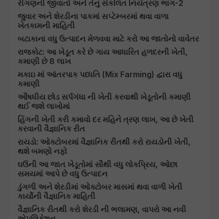
રીંગણની જીવાતો અને તેનુ સંકલિત નિયંત્રણ ભાગ-2
જુવાર અને શેરડીના પાકમાં સપ્ટેમ્બરમાં થવા વાળા
ખેતકામની માહિતી
બટાકાના વધુ ઉત્પાદન મેળવવા માટે કરો આ જાતોનો વાવેતર
રાજકોટ: આ ખેડૂત કરે છે ગાય આધારિત હળદરની ખેતી,
કમાણી છે 8 લાખ
મકાઇ માં આંતરપાક પધ્ધતિ (Mix Farming) દ્વારા વધુ
કમાણી
ઔષધીય છોડ સર્પગંધા ની ખેતી કરવાથી ખેડૂતોની કમાણી
થઈ જશે લાખોમાં
હિંગની ખેતી કરી કમાવો દર મહિને ત્રણ લાખ, આ છે ખેતી
કરવાની વૈજ્ઞાનિક રીત
રાયડો: ઓક્ટોબરમાં વૈજ્ઞાનિક રીતથી કરો રાયડોની ખેતી,
થશે બમણો નફો
ઘઉંની આ જાત ખેડૂતોમાં સૌથી વધુ લોકપ્રિય, ઓછા
સમયમાં આપે છે વધુ ઉત્પાદન
ડુંગળી અને શેરડીમાં ઓક્ટોબર માસમાં થવા વાળી ખેતી
કાર્યોની વૈજ્ઞાનિક માહિતી
વૈજ્ઞાનિક રીતથી કરો શેરડી ની ભલામણ, વાપરો આ નવી
એપલિકેશન