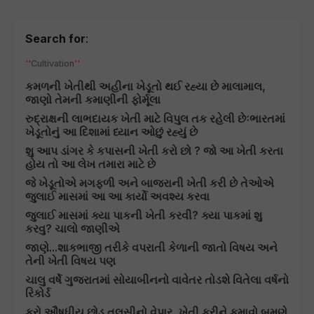
Search for
:
Cultivation
કમળની ખેતીથી અહીના ખેડૂતો થઈ રહ્યા છે માલામાલ,
જાણો તેમની કમાણીની ફોર્મૂલા
રુદ્રાક્ષની લાભદાયક ખેતી માટે વિપુલ તક રહેલી છેઃભારતમાં
ખેડૂતોનું આ દિશામાં ધ્યાન ઓછું રહ્યું છે
શુ આપ ડાંગર કે કપાસની ખેતી કરો છો ? જો આ ખેતી કરતા
હોય તો આ લેખ તમારા માટે છે
જે ખેડૂતોએ મગફળી અને બાજરાની ખેતી કરી છે તેઓએ
જુલાઈ માસમાં આ આ કાર્યો અવશ્ય કરવા
જુલાઈ માસમાં ક્યા પાકની ખેતી કરવી? ક્યા પાકમાં શુ
કરવુ? ચાલો જાણીએ
જાણે...શાકભાજી તરીકે વપરાતી કેળાની જાતો વિષય અને
તેની ખેતી વિષય પણ
ચાલુ વર્ષે ગુજરાતમાં સોયાબીનનો વાવેતર તોડશે વિતેલા વર્ષનો
રિકોર્ડ
કરો ઔષધીય છોડ તુલસીનો વેપાર, ખેતી કરીને કમાવો બમણે