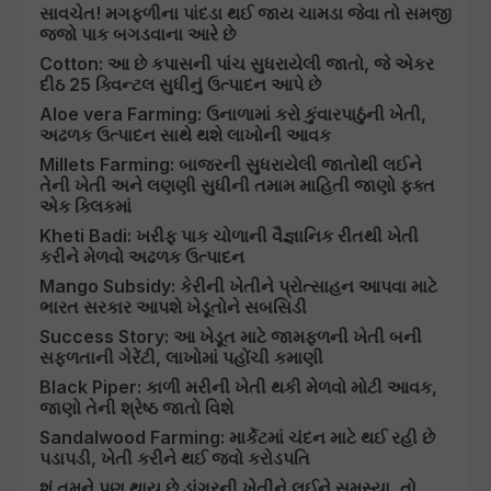
સાવચેત! મગફળીના પાંદડા થઈ જાય ચામડા જેવા તો સમજી
જજો પાક બગડવાના આરે છે
Cotton: આ છે કપાસની પાંચ સુધરાયેલી જાતો, જે એકર
દીઠ 25 ક્વિન્ટલ સુધીનું ઉત્પાદન આપે છે
Aloe vera Farming: ઉનાળામાં કરો કુંવારપાઠુંની ખેતી,
અઢળક ઉત્પાદન સાથે થશે લાખોની આવક
Millets Farming: બાજરની સુધરાયેલી જાતોથી લઈને
તેની ખેતી અને લણણી સુધીની તમામ માહિતી જાણો ફક્ત
એક ક્લિકમાં
Kheti Badi: ખરીફ પાક ચોળાની વૈજ્ઞાનિક રીતથી ખેતી
કરીને મેળવો અઢળક ઉત્પાદન
Mango Subsidy: કેરીની ખેતીને પ્રોત્સાહન આપવા માટે
ભારત સરકાર આપશે ખેડૂતોને સબસિડી
Success Story: આ ખેડૂત માટે જામફળની ખેતી બની
સફળતાની ગેરેંટી, લાખોમાં પહોંચી કમાણી
Black Piper: કાળી મરીની ખેતી થકી મેળવો મોટી આવક,
જાણો તેની શ્રેષ્ઠ જાતો વિશે
Sandalwood Farming: માર્કેટમાં ચંદન માટે થઈ રહી છે
પડાપડી, ખેતી કરીને થઈ જવો કરોડપતિ
શું તમને પણ થાય છે ડાંગરની ખેતીને લઈને સમસ્યા, તો