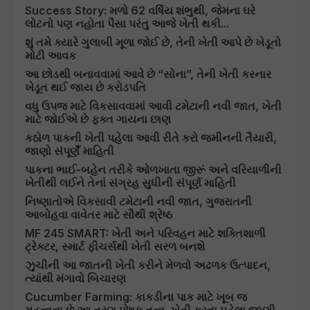
Success Story: મળો 62 વર્ષિય શંભુથી, જેમના ઘરે
લોટનો પણ નહોતા પૈસા પરંતુ આજે ખેતી થકી...
શું તમે ક્યારે ગુલાબી મૂળા જોઈ છે, તેની ખેતી આપે છે ખેડૂતો
મોટી આવક
આ છોડથી બનાવવામાં આવે છે “સોના”, તેની ખેતી કરનાર
ખેડૂત થઈ જાય છે કરોડપતિ
વધુ ઉપજ માટે વિકસાવવામાં આવી ટમેટાની નવી જાત, ખેતી
માટે જોઈએ છે ફક્ત ગાયના છાણ
કઠોળ પાકની ખેતી પહેલા આવી રીતે કરો જમીનની તૈયારી,
જાણો સંપૂર્ણઁ માહિતી
પાકના ભાઈ-બહેન તરીકે ઓળખાતા જીરૂં અને વરિયાળીની
ખેતીથી લઈને તેનાં સંગ્રહ સુધીની સંપૂર્ણ માહિતી
નિષ્ણાતોએ વિકસાવી ટમેટાની નવી જાત, ગુજરાતની
આબોહવા વાવેતર માટે સૌથી શ્રેષ્ઠ
MF 245 SMART: ખેતી અને પરિવહન માટે શક્તિશાળી
ટ્રેક્ટર, સ્માર્ટ ફીચર્સથી ખેતી સરળ બનશે
ઝુચીની આ જાતની ખેતી કરીને મેળવો અઢળક ઉત્પાદન,
ત્યાંથી મંગાવો બિચારણ
Cucumber Farming: કાકડીના પાક માટે ખૂબ જ