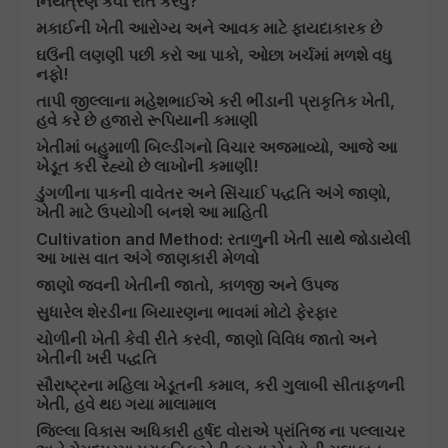
નિયંત્રણ કેવી રીતે કરવું?
મકાઈની ખેતી આરોગ્ય અને આવક માટે ફાયદાકારક છે
ઘઉંની લણણી પછી કરો આ પાકો, ઓછા ખર્ચમાં મળશે વધુ
નફો!
તાપી જીલ્લાના મહેશભાઈએ કરી ભીંડાની પ્રાકૃતિક ખેતી,
હવે કરે છે હજારો રૂપિયાની કમાણી
ખેતીમાં બહુમાળી બિલ્ડીંગનો વિચાર અજમાવ્યો, આજે આ
ખેડૂત કરી રહ્યો છે લાખોની કમાણી!
ડુંગળીના પાકની વાવેતર અને સિંચાઈ પદ્ધતિ અંગે જાણો,
ખેતી માટે ઉપયોગી બનશે આ માહિતી
Cultivation and Method: રતાળુની ખેતી સાથે જોડાયેલી
આ ખાસ વાત અંગે જાણકારી મેળવો
જાણો જવની ખેતીની જાતો, કાળજી અને ઉપજ
સુધારેલ શેરડીના બિયારણના ભાવમાં મોટો ફેરફાર
ચોળીની ખેતી કેવી રીતે કરવી, જાણો વિવિધ જાતો અને
ખેતીની ખરી પદ્ધતિ
સૌરાષ્ટ્રના મહિલા ખેડૂતની કમાલ, કરી ગુલાબી સીતાફળની
ખેતી, હવે થઇ ગયા માલામાલ
જિલ્લા વિકાસ અધિકારી હર્ષદ વોરાએ પ્રાંતિજ ના પલ્લાચર