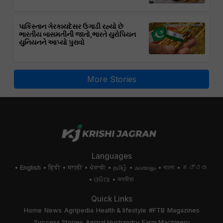
પાકિસ્તાન ગેરકાયદેસર ઉગાડી રહ્યો છે
ભારતીય બાસમતીની જાતો,ભારતે યુરોપિયન
યુનિયનને આપ્યો પુરાવો
More Stories
Languages
English
हिंदी
मराठी
ਪੰਜਾਬੀ
தமிழ்
മലയാളം
বাংলা
ಕನ್ನಡ
ଓଡିଆ
অসমীয়া
Quick Links
Home
News
Agripedia
Health & lifestyle
#FTB
Magazines
Success Stories
Animal Husbandry
Farm Machinery