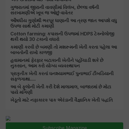
ગુજરાતમાં જીરાની વાવણીમાં વિલંબ, છેલ્લા વર્ષની
સરખામણીએ ખૂબ જ ઓછું વાવેતર
ઔષધીય ગુણોથી ભરપૂર ધાણાની આ ત્રણ જાત આપશે વધુ
ઉપજ સાથે મોટી કમાણી
Cotton farming: કપાસની ઉપજમાં HDPS ટેક્નોલોજી
થકી થયો 30 ટકાનો વધારો
કમાણી કરવી છે બમણી તો મશરૂમની ખેતી કરતા પહેલા આ
બાબતોની રાખો કાળજી
હવામાનમાં ફેરફાર બટાકાની ખેતીને પહોંચાડી શકે છે
નુકસાન, આમ કરો યોગ્ય વ્યવસ્થાપન
પ્રાકૃતીક ખેતી કરતાં ઘનશ્યામભાઈ પુનાભાઈ ટીંબડિયાની
સફળગાથા.....
આ બે ફૂલોની ખેતી કરી દેશે માલામાલ, બાજારમાં છે મોટા
પાયે માંગણી
ખેડૂતો માટે નફાકારક પાક એરંડાની વૈજ્ઞાનિક ખેતી પદ્ધતિ
Subscribe Magazine