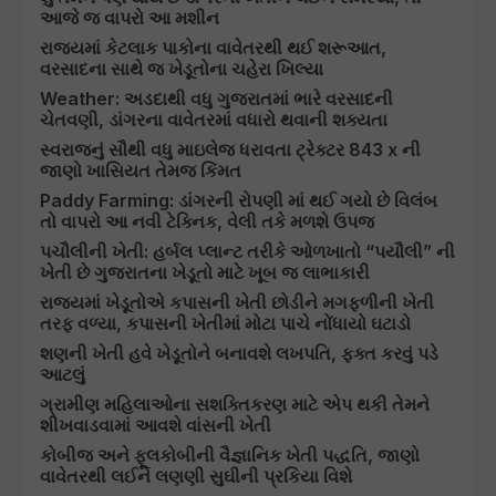
આજે જ વાપરો આ મશીન
રાજ્યમાં કેટલાક પાકોના વાવેતરથી થઈ શરૂઆત,
વરસાદના સાથે જ ખેડૂતોના ચહેરા ખિલ્યા
Weather: અડદાથી વધુ ગુજરાતમાં ભારે વરસાદની
ચેતવણી, ડાંગરના વાવેતરમાં વધારો થવાની શક્યતા
સ્વરાજનું સૌથી વધુ માઇલેજ ધરાવતા ટ્રેક્ટર 843 x ની
જાણો ખાસિયત તેમજ કિંમત
Paddy Farming: ડાંગરની રોપણી માં થઈ ગયો છે વિલંબ
તો વાપરો આ નવી ટેક્નિક, વેલી તકે મળશે ઉપજ
પચૌલીની ખેતી: હર્બલ પ્લાન્ટ તરીકે ઓળખાતો “પયૌલી” ની
ખેતી છે ગુજરાતના ખેડૂતો માટે ખૂબ જ લાભાકારી
રાજ્યમાં ખેડૂતોએ કપાસની ખેતી છોડીને મગફળીની ખેતી
તરફ વળ્યા, કપાસની ખેતીમાં મોટા પાચે નોંધાયો ઘટાડો
શણની ખેતી હવે ખેડૂતોને બનાવશે લખપતિ, ફક્ત કરવું પડે
આટલું
ગ્રામીણ મહિલાઓના સશક્તિકરણ માટે એપ થકી તેમને
શીખવાડવામાં આવશે વાંસની ખેતી
કોબીજ અને ફૂલકોબીની વૈજ્ઞાનિક ખેતી પદ્ધતિ, જાણો
વાવેતરથી લઈને લણણી સુઘીની પ્રકિયા વિશે