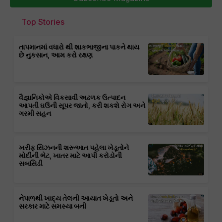
Top Stories
તાપમાનમાં વધારો થી શાકભાજીના પાકને થાય
છે નુકસાન, આમ કરો રક્ષણ
વૈજ્ઞાનિકોએ વિકસાવી અઢળક ઉત્પાદન
આપતી ઘઉંની સૂપર જાતો, કરી શકશે રોગ અને
ગરમી સહન
ખરીફ સિઝનની શરૂઆત પહેલા ખેડૂતોને
મોદીની ભેટ, ખાતર માટે આપી કરોડોની
સબસિડી
નેપાળથી ખાદ્ય તેલની આયાત ખેડૂતો અને
સરકાર માટે સમસ્યા બની