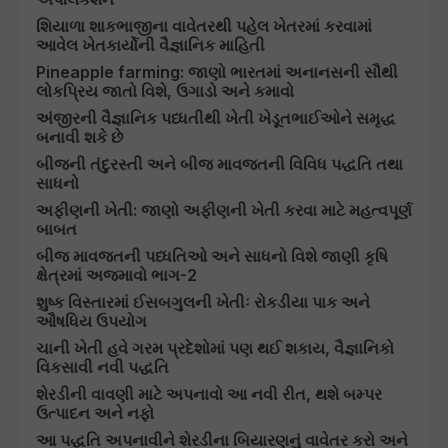
શિયાળા શાકભાજીના વાવેતરથી પહેલ ખેતરમાં કરવામાં
આવેલ ખેતકાર્યોની વૈજ્ઞાનિક માહિતી
Pineapple farming: જાણો ભારતમાં અનાનસની સૌથી
લોકપ્રિય જાતો વિશે, ઉગાડો અને કમાવો
અંજીરની વૈજ્ઞાનિક પધ્ધતીથી ખેતી ખેડૂતભાઈઓને સમૃદ્ધ
બનાવી શકે છે
બીજની તંદુરસ્તી અને બીજ માવજતની વિવિધ પદ્ધતિ તથા
સાધનો
અફીણની ખેતી: જાણો અફીણની ખેતી કરવા માટે મહત્વપૂર્ણ
બાબત
બીજ માવજતની પધ્ધતિઓ અને સાધનો વિશે જાણી કૃષિ
ક્ષેત્રમાં અજમાવો ભાગ-2
શુષ્ક વિસ્તારમાં ઈસબગુલની ખેતીઃ રોકડીયા પાક અને
ઔષધિય ઉપયોગ
ચાની ખેતી હવે ગરમ પ્રદેશોમાં પણ થઈ શકાય, વૈજ્ઞાનિકો
વિકસાવી નવી પદ્ધતિ
શેરડીની વાવણી માટે અપનાવો આ નવી રીત, થશે બમ્પર
ઉત્પાદન અને નફો
આ પદ્ધતિ અપનાવીને શેરડીના બિયારણનું વાવેતર કરો અને