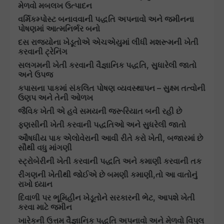
મેળવો મબલખ ઉત્પાદન
વર્મિકમ્પોસ્ટ બનાવવાની પદ્ધતિ અપનાવો અને જમીનના
પોષણમાં આત્મનિર્ભર બનો
દસ રાજ્યોના ખેડૂતોએ એચએયુમાં લીધી મશરૂમની ખેતી
કરવાની ટ્રેનિંગ
સલગમની ખેતી કરવાની વૈજ્ઞાનિક પદ્ધતિ, સુધારેલી જાતો
અને ઉપજ
કપાસના પાકમાં સંકલિત પોષણ વ્યવસ્થાપન – સુક્ષ્મ તત્વોની
ઉણપ અને તેની ઓળખ
જૈવિક ખેતી એ હવે સમયની જરૂરિયાત બની રહી છે
ફણસીની ખેતી કરવાની પદ્ધતિઓ અને સુધરેલી જાતો
ઔષધીય પાક એલોવેરાની આવી રીતે કરો ખેતી, બજારમાં છે
સૌથી વધુ માંગણી
સ્ટ્રોબેરીની ખેતી કરવાની પદ્ધતિ અને કમાણી કરવાની તક
રીંગણની ખેતીથી જોઈએ છે બમણી કમાણી,તો આ વાતોનું
રાખો ધ્યાન
દિવાળી પર ભૂમિહીન ખેડૂતોને સરકારની ભેટ, આપશે ખેતી
કરવા માટે જમીન
ખારેકની ઉત્તમ વૈજ્ઞાનિક પદ્ધતિ અપનાવો અને મેળવો વિપુલ