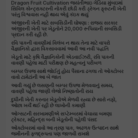
Dragon Fruit Cultivation જયંતીભાઇ ગેડિયા મુંબઇમાં
સિવિલ કોન્ટ્રાક્ટરની નોકરી છોડી કરી ડ્રેગન ફ્રુટની ખેતી
પરંતુ વિશ્વવાસ નહી થાય એવું કંઇક થયું
અંજીરની ખેતી માટે સબસિડીની ઘોષણા : રાજ્ય સરકાર
અંજીરની ખેતી પર ખેડુતોને 20,000 રૂપિયાની સબસિડી
પ્રદાન કરી રહી છે.
રવિ પાકની વાવણીમાં વિલંબ ન થાય તેના માટે વાપરો
વૈજ્ઞાનિકો દ્વારા વિકસાવવામાં આવી આ નવી પદ્ધતિ
ખેડૂતો માટે કૃષિ વૈજ્ઞાનિકોની એડવાઈઝરી, રવિ પાકની
વાવણી પહેલા માટી પરીક્ષણ છે મહત્વનું પરીબળ
બમ્પર ઉપજ સાથે જોઈતું હોય પૈસાના ઢગલા તો ઓક્ટોબર
વાવો ટામેટાંની આ બે જાત
આવી ગયું છે લસણની બમ્પર ઉપજ મેળવવાનું સમય,
વાવણી પહેલા જાણી લેજો નિષ્ણાતોની રાય
દુધીની ખેતી કરનાર ખેડૂતોએ મેળવી રહ્યા છે સારો નફો,
ઓછા ખર્ચે થઈ રહી છે લાખોની કમાણી
ઓગ્સટની સરખામણીએ સપ્ટેમ્બરમાં વેચાયા બમણા
ટ્રેક્ટર, મહિન્દ્રા બની ખેડૂતોની પહેલી પંસદ
ઓક્ટોબરમાં વાવો આ ત્રણ પાક, અઢળક ઉત્પાદન સાથે
જમીનની ફળદ્રુપતા પણ જાળવી રાખશે