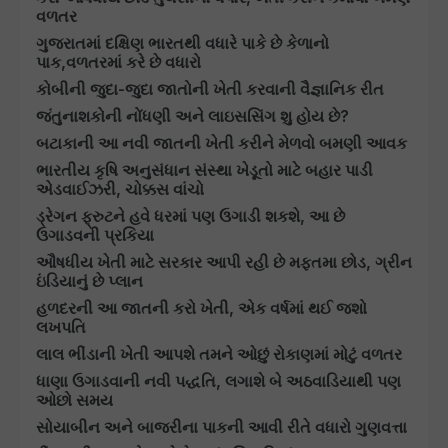
વળતર
ગુજરાતમાં દક્ષિણ ભારતથી વધારે પાકે છે કેળાનો
પાક,વળતરમાં કરે છે વધારો
કોબીની જુદા-જુદા જાતોની ખેતી કરવાની વૈજ્ઞાનિક રીત
જંતુનાશકોની નોંધણી અને લાઇસસિંગ શુ હોય છે?
બટાકાની આ નવી જાતની ખેતી કરીને મેળવો બમણી આવક
ભારતીય કૃષિ અનુસંધાન સંસ્થા ખેડૂતો માટે બહાર પાડી
એડવાઈઝરી, ચોક્કસ વાંચો
ડ્રેગન ફ્રુટને હવે ધરમાં પણ ઉગાડી શકશે, આ છે
ઉગાડવની પ્રકિયા
ઔષધીય ખેતી માટે સરકાર આપી રહી છે મફતમા છોડ, ગ્રીન
ઇંડિયાનું છે પ્લાન
હળદરની આ જાતની કરો ખેતી, એક વર્ષમાં થઈ જશો
લખપતિ
લાલ ભીંડાની ખેતી આપશે તમને ઓછું રોકાણમાં મોટું વળતર
ધાણા ઉગાડવાની નવી પદ્ધતિ, લગાશે બે અઠવાડિયાથી પણ
ઓછો સમય
સોયાબીન અને બાજરીના પાકની આવી રીતે વધારો ગુણવત્તા