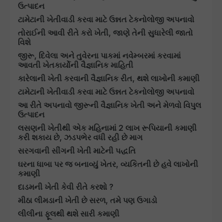
ઉત્પાદન
ટામેટાની ખેતીવાડી કરવા માટે ઉન્નત ટેકનોલોજી અપનાવો
તોરાઈની આવી રીતે કરો ખેતી, જાણે તેની સુધારેલી જાતો
વિશે
જીરૂ, દિવેલા અને તુવેરના પાકમાં નવેમ્બરમાં કરવામાં
આવતી ખેતકાર્યોની વૈજ્ઞાનિક માહિતી
કારેલાની ખેતી કરવાની વૈજ્ઞાનિક રીત, થશે લાખોની કમાણી
ટામેટાની ખેતીવાડી કરવા માટે ઉન્નત ટેકનોલોજી અપનાવો
આ રીતે અપનાવો જીરૂની વૈજ્ઞાનિક ખેતી અને મેળવો વિપુલ
ઉત્પાદન
લસણની ખેતીથી એક મહિનામાં 2 લાખ રૂપિયાની કમાણી
કરી શકાય છે, ઝડપભેર વધી રહી છે માગ
સરગવાની સીંગની ખેતી માટેની પદ્ધતિ
ઘરના ધાબા પર જ બનાવ્યું ખેતર, વ્યકિતની છે હવે લાખોની
કમાણી
દાડમની ખેતી કેવી રીતે કરશો ?
મીઠા લીમડાની ખેતી છે સરળ, તમે પણ ઉગાડો
લીલીના ફૂલથી થશે સારી કમાણી