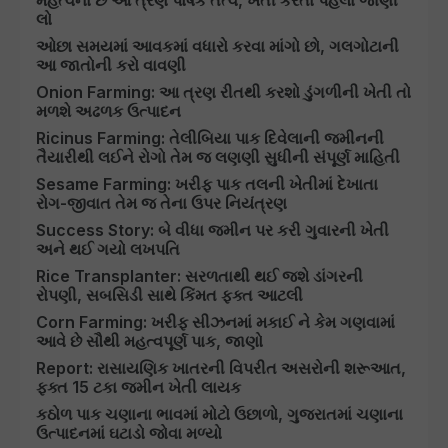
મહત્વના છે આ ત્રણ પોષક તત્વ, ખેતી કરતા પહેલા જાણી
લો
ઓછા સમયમાં આવકમાં વધારો કરવા માંગો છો, ગલગોટાની
આ જાતોની કરો વાવણી
Onion Farming: આ ત્રણ રીતથી કરશો ડુંગળીની ખેતી તો
મળશે અઢળક ઉત્પાદન
Ricinus Farming: તેલીબિયા પાક દિવેલાની જમીનની
તૈયારીથી લઈને રોગો તેમ જ લણણી સુધીની સંપૂર્ણ માહિતી
Sesame Farming: ખરીફ પાક તલની ખેતીમાં દેખાતા
રોગ-જીવાત તેમ જ તેના ઉપર નિયંત્રણ
Success Story: બે વીધા જમીન પર કરી ગુવારની ખેતી
અને થઈ ગયો લખપતિ
Rice Transplanter: સરળતાથી થઈ જશે ડાંગરની
રોપણી, સબસિડી સાથે કિંમત ફક્ત આટલી
Corn Farming: ખરીફ સીઝનમાં મકાઈ ને કેમ ગણવામાં
આવે છે સૌથી મહત્વપૂર્ણ પાક, જાણો
Report: રાસાયણિક ખાતરની વિપરીત અસરોની શરૂઆત,
ફક્ત 15 ટકા જમીન ખેતી લાયક
કઠોળ પાક ચણાના ભાવમાં મોટો ઉછાળો, ગુજરાતમાં ચણાના
ઉત્પાદનમાં ઘટાડો જોવા મળ્યો