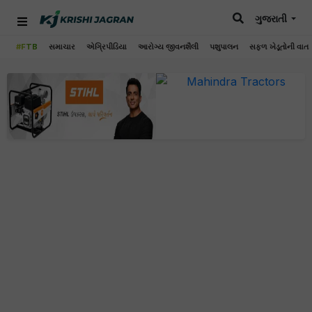
ગુજરાતી
#FTB
સમાચાર
એગ્રિપીડિયા
આરોગ્ય જીવનશૈલી
પશુપાલન
સફળ ખેડૂતોની વાત