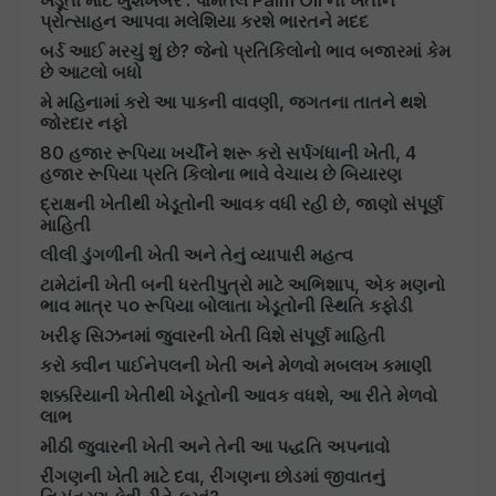
ખેડૂતો માટે ખુશખબર : પામતેલ Palm Oil ની ખેતીને
પ્રોત્સાહન આપવા મલેશિયા કરશે ભારતને મદદ
બર્ડ આઈ મરચું શું છે? જેનો પ્રતિકિલોનો ભાવ બજારમાં કેમ
છે આટલો બધો
મે મહિનામાં કરો આ પાકની વાવણી, જગતના તાતને થશે
જોરદાર નફો
80 હજાર રૂપિયા ખર્ચીને શરૂ કરો સર્પગંધાની ખેતી, 4
હજાર રૂપિયા પ્રતિ કિલોના ભાવે વેચાય છે બિયારણ
દ્રાક્ષની ખેતીથી ખેડૂતોની આવક વધી રહી છે, જાણો સંપૂર્ણ
માહિતી
લીલી ડુંગળીની ખેતી અને તેનું વ્યાપારી મહત્વ
ટામેટાંની ખેતી બની ધરતીપુત્રો માટે અભિશાપ, એક મણનો
ભાવ માત્ર ૫૦ રૂપિયા બોલાતા ખેડૂતોની સ્થિતિ કફોડી
ખરીફ સિઝનમાં જુવારની ખેતી વિશે સંપૂર્ણ માહિતી
કરો ક્વીન પાઈનેપલની ખેતી અને મેળવો મબલખ કમાણી
શક્કરિયાની ખેતીથી ખેડૂતોની આવક વધશે, આ રીતે મેળવો
લાભ
મીઠી જુવારની ખેતી અને તેની આ પદ્ધતિ અપનાવો
રીંગણની ખેતી માટે દવા, રીંગણના છોડમાં જીવાતનું