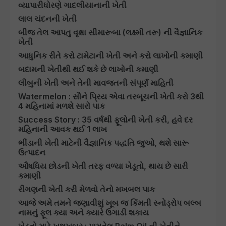
વ્યાપારીધોરણે ગાદલીયાનાની ખેતી
લાલ ચંદનની ખેતી
બીજ તેલ આપતુ વૃક્ષા સીમારૂબા (લક્ષ્મી તરૂ) ની વૈજ્ઞાનિક
ખેતી
આધુનિક રીતે કરો ટામેટાની ખેતી અને કરો લાખોની કમાણી
બદામની ખેતીથી થઈ શકે છે લાખોની કમાણી
લીંબુની ખેતી અને તેની માવજતની સંપૂર્ણ માહિતી
Watermelon : સૌને પ્રિય એવા તરબૂચની ખેતી કરો 3થી
4 મહિનામાં મળશે સારો પાક
Success Story : 35 વર્ષથી ફૂલોની ખેતી કરી, હવે દર
મહિનાની આવક થઈ 1 લાખ
ભીંડાની ખેતી માટેની વૈજ્ઞાનિક પદ્ધતિ જુઓ, થશે સારૂ
ઉત્પાદન
ઔષધિય છોડની ખેતી તરફ વળ્યા ખેડૂતો, થાય છે સારી
કમાણી
રીંગણની ખેતી કરી મેળવો તેનો મખબલ પાક
આજે અમે તમને જણાવીશું ખૂબ જ કિંમતી સ્નોડ્રોપ બલ્બ
નામનું ફૂલ ક્યા અને ક્યારે ઉગાડી શકાય