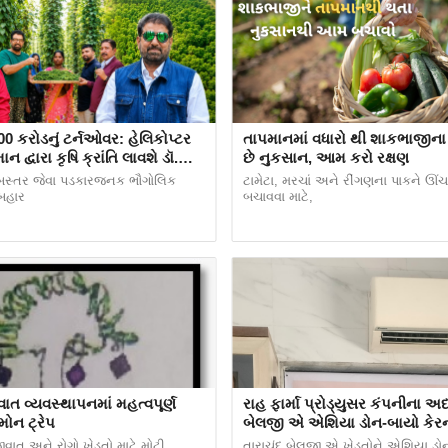
ંયોજનો જમીનમાં ભળી જાય છે અને જમીનની ફળદ્રુપતા
ોમાલિન પ્રોટીન જોવા મળે છે જે જમીનના કણોને
 પણ તેના અવશેષો જમીનમાં નાઈટ્રોજનની માત્રામાં
00 કરોડનું ટર્નઓવર: હેલિકોપ્ટર
તાપમાનમાં વધારો થી શાકભાજીના
ન દ્વારા કૃષિ ક્રાંતિ લાવશે ડૉ.
છે નુકસાન, આમ કરો રક્ષણ
રિપાઠી
બસ્તર જેવા પડકારજનક ભૌગોલિક
ટામેટા, મરચાં અને રીંગણના પાકને ઊં
 બહાર
બચાવવા માટે,
ાત વ્યવસ્થાપનમાં મહત્વપૂર્ણ
રાહ ફાર્મા પ્રોડ્યુસર કંપનીના અધ્
ોમોન ટ્રેપ
બેલજી એ એશિયા ડોન-બાયો કેરન
સુરત, ગુજરાત ઉત્પાદન ક્ષેત્રની મ
જીવાત અને રોગો ખેડૂતો માટે મોટી
તારાચંદ બેલજી એ ખેડૂતોને એશિયા ડો