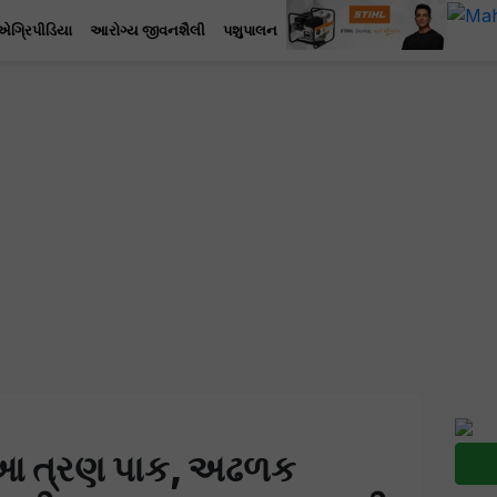
એગ્રિપીડિયા
આરોગ્ય જીવનશૈલી
પશુપાલન
 આ ત્રણ પાક, અઢળક