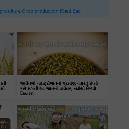
griculture
Crop production
Kheti Badi
પતી
જમીનમાં નાઇટ્રોજનનો પ્રમાણ વધારવું છે તો
રમી
કરો મગની આ જાતનો વાવેતર, ત્યાંથી મેળવો
બિયારણ