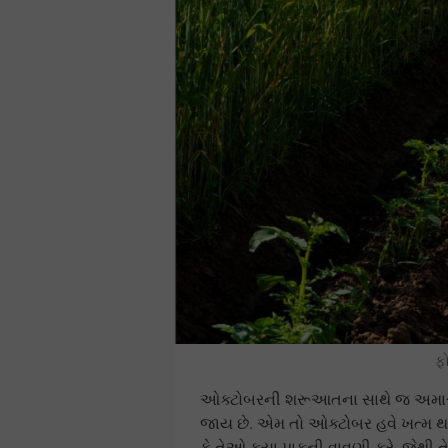
ફ
ઓક્ટોબરની શરૂઆતના સાથે જ અમારા
જાય છે. એમ તો ઓક્ટોબર હવે ખત્મ થવા
કે તેઓ કયા પાકની વાવણી કરે, જેથી 