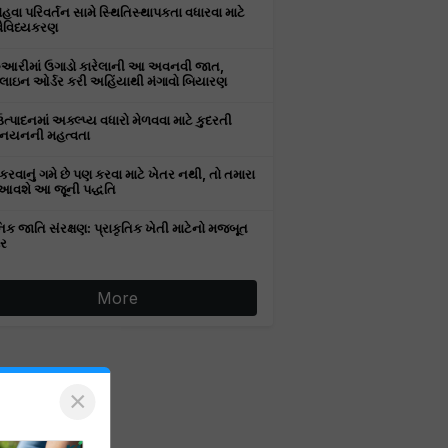
વા પરિવર્તન સામે સ્થિતિસ્થાપકતા વધારવા માટે
વૈવિધ્યકરણ
રુઆરીમાં ઉગાડો કારેલાની આ અવનવી જાત,
ઇન ઓર્ડર કરી અહિંયાથી મંગાવો બિયારણ
ઉત્પાદનમાં અક્લ્પ્ય વધારો મેળવવા માટે કુદરતી
નયનની મહત્વતા
કરવાનું ગમે છે પણ કરવા માટે ખેતર નથી, તો તમારા
આવશે આ જૂની પદ્ધતિ
િક જાતિ સંરક્ષણ: પ્રાકૃતિક ખેતી માટેનો મજબૂત
ર
More
×