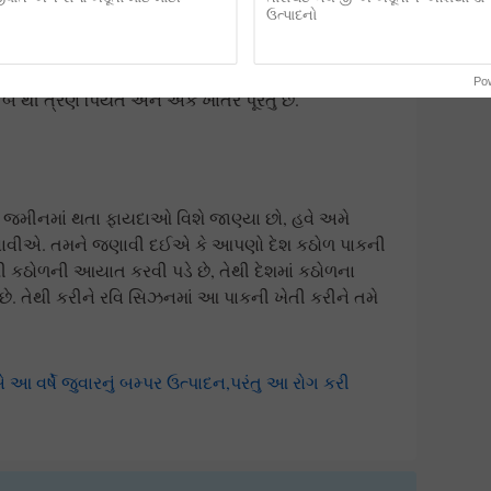
ઉત્પાદનો
ે, તેટલી જ તેને ઉગાડવી પણ સરળ છે. આ પાકની ખેતી
જરૂર નથી. ખેડાણ કર્યા પછી, તમે બીજને સીધા વેરવિખેર
Po
બે થી ત્રણ પિયત અને એક ખાતર પૂરતું છે.
 જમીનમાં થતા ફાયદાઓ વિશે જાણ્યા છો, હવે અમે
ાવીએ. તમને જણાવી દઈએ કે આપણો દેશ કઠોળ પાકની
ંથી કઠોળની આયાત કરવી પડે છે, તેથી દેશમાં કઠોળના
છે. તેથી કરીને રવિ સિઝનમાં આ પાકની ખેતી કરીને તમે
આ વર્ષે જુવારનું બમ્પર ઉત્પાદન,પરંતુ આ રોગ કરી