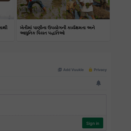
તાથી
ખેતીમાં પાણીના ઉપયોગની કાર્યક્ષમતા અને
આધુનિક પિયત પદ્ધતિઓ