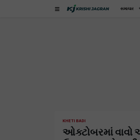
સમાચાર
KHETI BADI
ઓક્ટોબરમાં વાવો