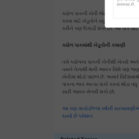
સમસ્યા છે.
કઠોળ પાકની ખેતી જેટલી ફાયદાકારક છ
કરવા માટે ખેડૂતોને વધુ ધક્કા ખાવાની 
કરીને પણ ઉગાડી શકો છો. આ પાક માટે 
કઠોળ પાકમાંથી ખેડૂતોની કમાણી
તમે કઠોળના પાકની ખેતીથી ખેતરો અને
તમને તેનાથી થતી આવક વિશે પણ જણ
ખેતીમાં થોડો પાછળ છે. અમારે વિદેશમા
પાકના ભાવ અન્ય પાકો કરતાં થોડા વધુ 
સારી આવક મેળવી શકો છો.
આ પણ વાંચો:છેલ્લા વર્ષની સરખામણીએ 
રહ્યો છે પરેશાન