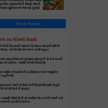
સ્તાન ગેરકાયદેસર ઉગાડી રહ્યો
ભારતીય બાસમતીની જાતો,ભારતે
પિયન યુનિયનને આપ્યો પુરાવો
More Stories
re on Kheti Badi
ઞાનિકોએ વિકસાવી અઢળક ઉત્પાદન આપતી ઘઉંની
 જાતો, કરી શકશે રોગ અને ગરમી સહન
માં નાઇટ્રોજનનો પ્રમાણ વધારવું છે તો કરો મગની
તનો વાવેતર, ત્યાંથી મેળવો બિયારણ
માં પાણીના ઉપયોગની કાર્યક્ષમતા અને આધુનિક
 પદ્ધતિઓ
ે પંચગવ્ય? અને ખેતીમાં તેની ઉપયોગીતાથી ખેડૂતો
રીતે મેળવી શકે છે ફાયદા
ર કમાણી જોઈએ છે તો માર્ચમાં આ તકનીક થકી કરો
વગરની કાકડીનો વાવેતર