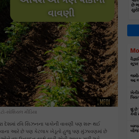
પાકિ
છે 
યુરો
Mo
વૈજ્
સૂપર
જમીન
આ જા
ખેતી
પિયત
શું છ
ોટો-સોશિયલ મીડિયા
કેવી 
 દેશમાં રવિ સિઝનના પાકોની વાવણી પણ શરૂ થઈ
બમ્પ
ના આરે છે પણ કેટલાક ખેડૂતો હુજુ પણ મુંઝાવણમાં છે
બીજ 
તેઓને વધુ ઉત્પાદન સાથે સારી એવી આવક મળી શકે.