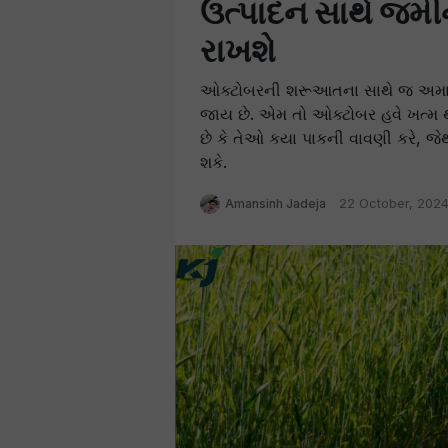
ઉત્પાદન સાથે જમ
રાખશે
ઓક્ટોબરની શરૂઆતના સાથે જ અમારા
જાય છે. એમ તો ઓક્ટોબર હવે ખત્મ થવ
છે કે તેઓ કયા પાકની વાવણી કરે, જ
શકે.
Amansinh Jadeja
22 October, 2024