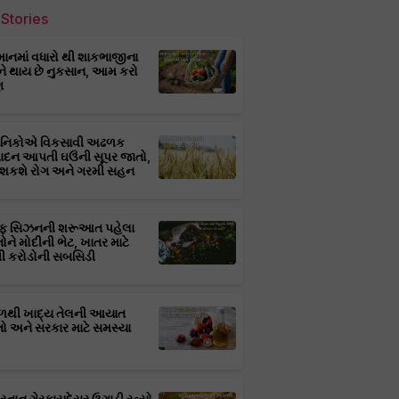
Stories
માનમાં વધારો થી શાકભાજીના
ને થાય છે નુકસાન, આમ કરો
ણ
્ઞાનિકોએ વિકસાવી અઢળક
પાદન આપતી ઘઉંની સૂપર જાતો,
 શકશે રોગ અને ગરમી સહન
ફ સિઝનની શરૂઆત પહેલા
તોને મોદીની ભેટ, ખાતર માટે
 કરોડોની સબસિડી
ાળથી ખાદ્ય તેલની આયાત
તો અને સરકાર માટે સમસ્યા