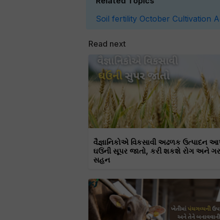
Related Topics
Soil fertility
October
Cultivation
A
Read next
વૈજ્ઞાનિકોએ વિકસાવી અઢળક ઉત્પાદન આ
ઘઉંની સૂપર જાતો, કરી શકશે રોગ અને ગ
સહન