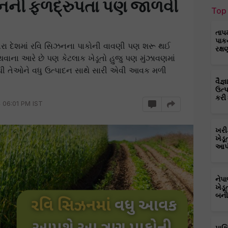
ીનની ફળદ્રુપતા પણ જાળવી
Top 
તાપ
પાક
 દેશમાં રવિ સિઝનના પાકોની વાવણી પણ શરૂ થઈ
રક્ષ
ાના આરે છે પણ કેટલાક ખેડૂતો હુજુ પણ મુંઝાવણમાં
ેથી તેઓને વધુ ઉત્પાદન સાથે સારી એવી આવક મળી
વૈજ
ઉત્
કરી
 06:01 PM IST
ખરી
ખેડૂ
આપી
નેપ
ખેડૂ
બની