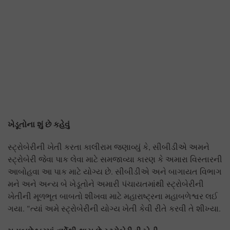
ખેડૂતોના શું છે કહેવું
સ્ટ્રોબેરીની ખેતી કરતા કાલીરામ જણાવ્યું કે, સીબીડીએ અમને
સ્ટ્રોબેરી જેવા પાક લેવા માટે સમજાવ્યા કારણ કે અમારા વિસ્તારની
આબોહવા આ પાક માટે યોગ્ય છે. સીબીડીએ અને બાગાયત વિભાગ
મને અને અન્ય બે ખેડૂતોને અમારી પંચાયતમાંથી સ્ટ્રોબેરીની
ખેતીની મૂળભૂત બાબતો શીખવા માટે મહારાષ્ટ્રના મહાબળેશ્વર લઈ
ગયા. "ત્યાં અમે સ્ટ્રોબેરીની યોગ્ય ખેતી કેવી રીતે કરવી તે શીખ્યા.