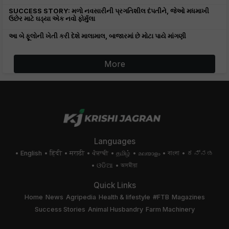
SUCCESS STORY: મળો નવસારીની પ્રગતિશીલ દંપતીને, જેઓ મધમાખી
ઉછેર માટે ઘડ્યા એક નવો ફોર્મુલા
આ બે ફૂલોની ખેતી કરી દેશે માલામાલ, બાજારમાં છે મોટા પાયે માંગણી
More
Languages
English
हिंदी
मराठी
ਪੰਜਾਬੀ
தமிழ்
മലയാളം
বাংলা
ಕನ್ನಡ
ଓଡିଆ
অসমীয়া
Quick Links
Home
News
Agripedia
Health & lifestyle
#FTB
Magazines
Success Stories
Animal Husbandry
Farm Machinery