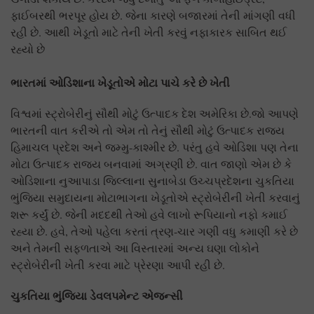
ફાઈબરથી ભરપૂર હોય છે. જેના કારણે બજારમાં તેની માંગણી વધી
રહી છે. આથી ખેડૂતો માટે તેની ખેતી કરવું નફાકારક સાબિત થઈ
રહ્યો છે
ભારતમાં ઓડિશાના ખેડૂતોએ મોટા પાચે કરે છે ખેતી
વિશ્વમાં સ્ટ્રોબેરીનું સૌથી મોટું ઉત્પાદક દેશ અમેરિકા છે.જો આપણે
ભારતની વાત કરીએ તો એમ તો તેનું સૌથી મોટું ઉત્પાદક રાજ્ય
હિમાચલ પ્રદેશ અને જમ્મુ-કાશ્મીર છે. પરંતુ હવે ઓડિશા પણ તેના
મોટા ઉત્પાદક રાજ્ય બનવામાં અગ્રણી છે. વાત જાણો એમ છે કે
ઓડિશાના નુઆપાડા જિલ્લાના સુનાબેડા ઉચ્ચપ્રદેશના ચુકતિયા
ભુંજિયા સમુદાયના મોટાભાગના ખેડૂતોએ સ્ટ્રોબેરીની ખેતી કરવાનું
શરૂ કર્યું છે. જેની મદદથી તેઓ હવે લાખો રૂપિયાનો નફો કમાઈ
રહ્યા છે. હવે, તેઓ પહેલા કરતાં ત્રણ-ચાર ગણી વધુ કમાણી કરે છે
અને તેમની સફળતાએ આ વિસ્તારમાં અન્ય ઘણા લોકોને
સ્ટ્રોબેરીની ખેતી કરવા માટે પ્રેરણા આપી રહી છે.
ચુકતિયા ભુંજિયા ડેવલપમેન્ટ એજન્સી