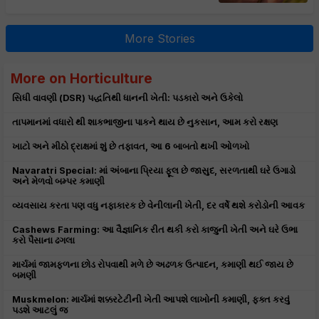
More Stories
More on Horticulture
સિધી વાવણી (DSR) પદ્ધતિથી ધાનની ખેતી: પડકારો અને ઉકેલો
તાપમાનમાં વધારો થી શાકભાજીના પાકને થાય છે નુકસાન, આમ કરો રક્ષણ
ખાટો અને મીઠો દ્રાક્ષમાં શું છે તફાવત, આ 6 બાબતો થખી ઓળખો
Navaratri Special: માં અંબાના પ્રિયા ફૂલ છે જાસુદ, સરળતાથી ઘરે ઉગાડો
અને મેળવો બમ્પર કમાણી
વ્યવસાય કરતા પણ વધુ નફાકારક છે વેનીલાની ખેતી, દર વર્ષે થશે કરોડોની આવક
Cashews Farming: આ વૈજ્ઞાનિક રીત થકી કરો કાજુની ખેતી અને ઘરે ઉભા
કરો પૈસાના ઢગલા
માર્ચમાં જામફળના છોડ રોપવાથી મળે છે અઢળક ઉત્પાદન, કમાણી થઈ જાય છે
બમણી
Muskmelon: માર્ચમાં શક્કરટેટીની ખેતી આપશે લાખોની કમાણી, ફક્ત કરવું
પડશે આટલું જ