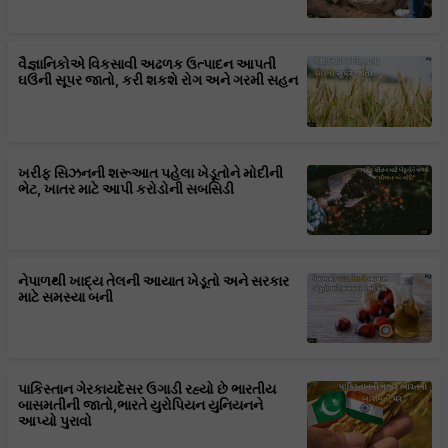
વૈજ્ઞાનિકોએ વિકસાવી અઢળક ઉત્પાદન આપતી
ઘઉંની સૂપર જાતો, કરી શકશે રોગ અને ગરમી સહન
ખરીફ સિઝનની શરૂઆત પહેલા ખેડૂતોને મોદીની
ભેટ, ખાતર માટે આપી કરોડોની સબસિડી
નેપાળથી ખાદ્ય તેલની આયાત ખેડૂતો અને સરકાર
માટે સમસ્યા બની
પાકિસ્તાન ગેરકાયદેસર ઉગાડી રહ્યો છે ભારતીય
બાસમતીની જાતો,ભારતે યુરોપિયન યુનિયનને
આપ્યો પુરાવો