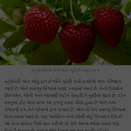
સ્ટ્રોબેરીની ખેતી થઈ રહી છે નફાકારક
સ્ટ્રોબેરી એક એવું ફળ છે જેને પ્રેમી પંખીડાઓએ એક બીજાને
આપે છે. જેને સમગ્ર વિશ્વમાં પસંદ કરવામાં આવે છે. તેનો ઉપયોગ
મિલ્કશેક, જેલી અને જામથી લઈને પેસ્ટ્રીઝ સુધીનાં થાય છે. દરેક
વસ્તુંમાં ફીટ થવા વાળા આ ફળનું સ્વાદ મીઠો હોય છે અને તેના
તેજસ્વી રંગ તેને પ્રેમનો ફળ બનાવે છે. એમ તો તેને સમગ્ર વિશ્વમાં
ઉગાડવામાં આવે છે. પણ અમેરિકા તેનો સૌથી મોટું ઉત્પાદક દેશ છે.
જો તેના વાવેતર વિશે વાત કરીએ તો તેને આખા વર્ષમાં ક્યારે પણ
ઉગાડી શકાય છે. કરદમ જેવું દેખાતું આ ફળ કાર્બોહાઈડ્રેટ,