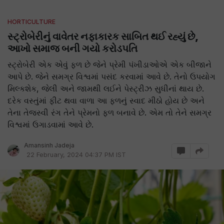
HORTICULTURE
સ્ટ્રોબેરીનું વાવેતર નફાકારક સાબિત થઈ રહ્યું છે,
આખો સમાજ બની ગયો કરોડપતિ
સ્ટ્રોબેરી એક એવું ફળ છે જેને પ્રેમી પંખીડાઓએ એક બીજાને
આપે છે. જેને સમગ્ર વિશ્વમાં પસંદ કરવામાં આવે છે. તેનો ઉપયોગ
મિલ્કશેક, જેલી અને જામથી લઈને પેસ્ટ્રીઝ સુધીનાં થાય છે.
દરેક વસ્તુંમાં ફીટ થવા વાળા આ ફળનું સ્વાદ મીઠો હોય છે અને
તેના તેજસ્વી રંગ તેને પ્રેમનો ફળ બનાવે છે. એમ તો તેને સમગ્ર
વિશ્વમાં ઉગાડવામાં આવે છે.
Amansinh Jadeja
22 February, 2024 04:37 PM IST