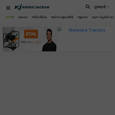
ગુજરાતી
#FTB
સમાચાર
એગ્રિપીડિયા
આરોગ્ય જીવનશૈલી
પશુપાલન
સફળ ખેડૂતોની વાત