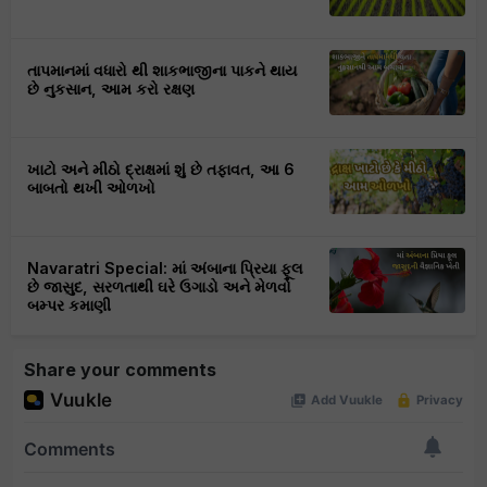
તાપમાનમાં વધારો થી શાકભાજીના પાકને થાય
છે નુકસાન, આમ કરો રક્ષણ
ખાટો અને મીઠો દ્રાક્ષમાં શું છે તફાવત, આ 6
બાબતો થખી ઓળખો
Navaratri Special: માં અંબાના પ્રિયા ફૂલ
છે જાસુદ, સરળતાથી ઘરે ઉગાડો અને મેળવો
બમ્પર કમાણી
Share your comments