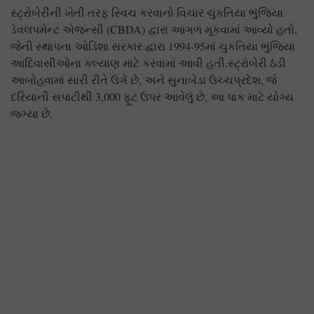
સ્ટ્રોબેરીની ખેતી તરફ સ્વિચ કરવાનો વિચાર ચુકતિયા ભુંજિયા
ડેવલપમેન્ટ એજન્સી (CBDA) દ્વારા આગળ મૂકવામાં આવ્યો હતો,
જેની સ્થાપના ઓડિશા સરકાર દ્વારા 1994-95માં ચુકતિયા ભુંજિયા
આદિવાસીઓના કલ્યાણ માટે કરવામાં આવી હતી.સ્ટ્રોબેરી ઠંડી
આબોહવામાં સારી રીતે ઉગે છે, અને સુનાબેડા ઉચ્ચપ્રદેશ, જે
દરિયાની સપાટીથી 3,000 ફૂટ ઉપર આવેલું છે, આ પાક માટે યોગ્ય
જગ્યા છે.