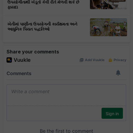
ઉપયોગીતાથી ખેડૂતો કેવી રીતે મેળવી શકે છે
ફાયદા
ખેતીમાં પાણીના ઉપયોગની કાર્યક્ષમતા અને
આધુનિક પિયત પદ્ધતિઓ
Share your comments