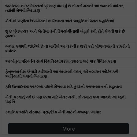
જમીનમાં નાઇટ્રોજનનો પ્રમાણ વધારવું છે તો કરો મગની આ જાતનો વાવેતર,
ત્યાંથી મેળવો બિયારણ
ખેતીમાં પાણીના ઉપયોગની કાર્યક્ષમતા અને આધુનિક પિયત પદ્ધતિઓ
શું છે પંચગવ્ય? અને ખેતીમાં તેની ઉપયોગીતાથી ખેડૂતો કેવી રીતે મેળવી શકે છે
ફાયદા
બમ્પર કમાણી જોઈએ છે તો માર્ચમાં આ તકનીક થકી કરો બીજ વગરની કાકડીનો
વાવેતર
આબોહવા પરિવર્તન સામે સ્થિતિસ્થાપકતા વધારવા માટે પાક વૈવિધ્યકરણ
ફેબ્રુઆરીમાં ઉગાડો કારેલાની આ અવનવી જાત, ઓનલાઇન ઓર્ડર કરી
અહિંયાથી મંગાવો બિયારણ
કૃષિ ઉત્પાદનમાં અક્લ્પ્ય વધારો મેળવવા માટે કુદરતી પરાગનયનની મહત્વતા
ખેતી કરવાનું ગમે છે પણ કરવા માટે ખેતર નથી, તો તમારા કામ આવશે આ જૂની
પદ્ધતિ
સ્થાનિક જાતિ સંરક્ષણ: પ્રાકૃતિક ખેતી માટેનો મજબૂત આધાર
More