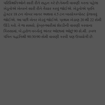
પરિસ્થિતિઓને સારી રીતે સહન કરે છે.તેમની વાવણી કરતા પહેલા
ખેડૂતોએ ખેતરને સારી રીતે તૈયાર કરવું જોઈએ. ખેડૂતોએ પ્રતિ
હેક્ટર 18 ટન ગોબર ખાતર અથવા 4.5 ટન બાયોકમ્પોસ્ટ ફેલાવવું
જોઈએ. આ પછી ખેતર ખેડવું જોઈએ. પ્રથમ ખેડાણ 20 થી 22 સેમી
ઊંડે કરો. તે જ સમયે, ફેબ્રુઆરીમાં શેરડીની વાવણી કરવાના
કિસ્સામાં, બે હરોળ વચ્ચેનું અંતર ઓછામાં ઓછું 90 સે.મી. ડબલ
પંક્તિ પદ્ધતિથી 90:30:90 સેમી વાવણી કરવી પણ ઉપયોગી છે.