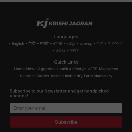
Languages
English
हिंदी
मराठी
ਪੰਜਾਬੀ
தமிழ்
മലയാളം
বাংলা
ಕನ್ನಡ
ଓଡିଆ
অসমীয়া
Quick Links
Home
News
Agripedia
Health & lifestyle
#FTB
Magazines
Success Stories
Animal Husbandry
Farm Machinery
Subscribe to our Newsletter and get handpicked
updates!
Subscribe