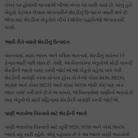
નંબર પર હોવાની જગ્યાએ બીજા નંબર પર ખસી ગયો છે. પરંતુ હવે
ખેડૂતો કેટલાક ઉપાય અપનાવીને શેરડીનું ઉત્પાદન વધારી શકે છે.
જેના માટે શેરડીના ખેડૂતોને નીચે દર્શાવેલ પદ્ધતિઓ અપનાવવી
પડશે.
આવી રીતે વઘારો શેરડીનું ઉત્પાદન
વાસ્તવમાં, મધ્ય ભારત અને પશ્ચિમ ભારતમાં, શેરડીનું વાવેતર 15
ફેબ્રુઆરી પછી થાય છે. તેથી, આ વિસ્તારના ખેડૂતોએ મોડી પાકતી
શેરડીની જાતો પસંદ કરવી જોઈએ.જો ખેડૂતો વહેલા પાકે તેવી
શેરડીની વાવણી કરવા માંગતા હોય તો તેઓ કોસા 8436, 88230,
96268 અને કોસા 98231 અને કોસા 94536 જેવી કોઈપણ એક
જાત પસંદ કરી શકે છે.તે જ સમયે, જે વિસ્તારોમાં પાણીનો ભરાવો છે
તેવા ખેડૂતોએ માર્ચ મહિનામાં શેરડીની વાવણી કરવી જોઈએ.
પાણી ભરાયેલા વિસ્તારો માટે શેરડીની જાતો
પાણી ભરાયેલા વિસ્તારો માટે યુપી 9529, 9530 અને કોસે 96436
જાતો વધુ સારી રહેશે. એવું કહેવાય છે કે આ જાતો પાણી ભરાયેલી