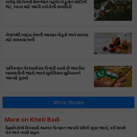
ખરીફ સિઝનની શરૂઆત પહેલા ખેડૂતોને મોદીની
ભેટ, ખાતર માટે આપી કરોડોની સબસિડી
નેપાળથી ખાદ્ય તેલની આયાત ખેડૂતો અને સરકાર
માટે સમસ્યા બની
પાકિસ્તાન ગેરકાયદેસર ઉગાડી રહ્યો છે ભારતીય
બાસમતીની જાતો,ભારતે યુરોપિયન યુનિયનને
આપ્યો પુરાવો
More Stories
More on Kheti Badi
વૈજ્ઞાનિકોએ વિકસાવી અઢળક ઉત્પાદન આપતી ઘઉંની સૂપર જાતો, કરી શકશે
રોગ અને ગરમી સહન