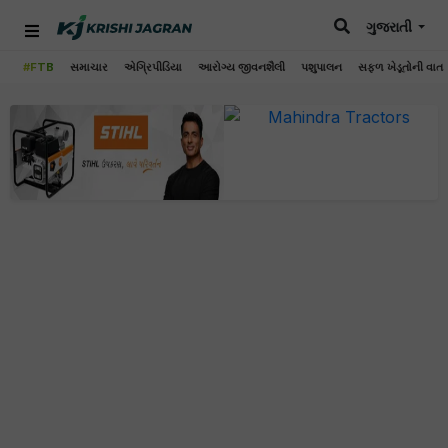
ગુજરાતી
#FTB
સમાચાર
એગ્રિપીડિયા
આરોગ્ય જીવનશૈલી
પશુપાલન
સફળ ખેડૂતોની વાત