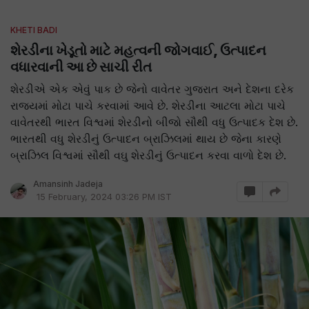
KHETI BADI
શેરડીના ખેડૂતો માટે મહત્વની જોગવાઈ, ઉત્પાદન
વધારવાની આ છે સાચી રીત
શેરડીએ એક એવું પાક છે જેનો વાવેતર ગુજરાત અને દેશના દરેક
રાજ્યમાં મોટા પાચે કરવામાં આવે છે. શેરડીના આટલા મોટા પાચે
વાવેતરથી ભારત વિશ્વમાં શેરડીનો બીજો સૌથી વધુ ઉત્પાદક દેશ છે.
ભારતથી વધુ શેરડીનું ઉત્પાદન બ્રાઝિલમાં થાય છે જેના કારણે
બ્રાઝિલ વિશ્વમાં સૌથી વઘુ શેરડીનું ઉત્પાદન કરવા વાળો દેશ છે.
Amansinh Jadeja
15 February, 2024 03:26 PM IST