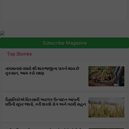
Subscribe Magazine
Top Stories
તાપમાનમાં વધારો થી શાકભાજીના પાકને થાય છે
નુકસાન, આમ કરો રક્ષણ
વૈજ્ઞાનિકોએ વિકસાવી અઢળક ઉત્પાદન આપતી
ઘઉંની સૂપર જાતો, કરી શકશે રોગ અને ગરમી સહન