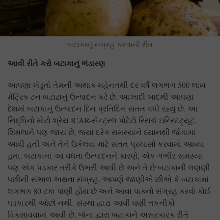
બટાકાનું સંગ્રહ કરવાની રીત
આવી રીતે કરો બટાકાનું ભંડારણ
આપણા ખેડૂતો તેમની અથાક મહેનતથી દર વર્ષે લગભગ 500 લાખ
મેટ્રિક ટન બટાટાનું ઉત્પાદન કરે છે. આઝાદી બાદથી આપણા
દેશમાં બટાકાનું ઉત્પાદન દિન પ્રતિદિન સતત વધી રહ્યું છે. આ
સિદ્ધિનો મોટો શ્રેય ICAR-સેન્ટ્રલ પોટેટો રિસર્ચ ઇન્સ્ટિટ્યૂટ,
શિમલાને પણ જાય છે, જ્યાં દરેક સમસ્યાને ધ્યાનથી જોવામાં
આવી હતી અને તેને ઉકેલવા માટે સતત પ્રયાસો કરવામાં આવ્યા
હતા. બટાકાના આ વધતા ઉત્પાદનને કારણે, એક ગંભીર સમસ્યા
પણ એક પડકાર તરીકે ઉભરી આવી છે અને તે છે બટાકાની લણણી
પછીની સંભાળ અથવા સંગ્રહ. આપણે જાણીએ છીએ કે બટાકામાં
લગભગ 80 ટકા પાણી હોય છે અને આવા પાકનો સંગ્રહ કરવો કોઈ
પડકારથી ઓછો નથી. સંસ્થા દ્વારા આવી ઘણી તકનીકો
વિકસાવવામાં આવી છે, જેના દ્વારા બટાકાને અસરકારક રીતે