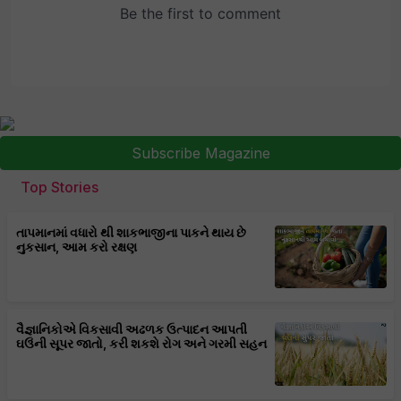
Subscribe Magazine
Top Stories
તાપમાનમાં વધારો થી શાકભાજીના પાકને થાય છે
નુકસાન, આમ કરો રક્ષણ
વૈજ્ઞાનિકોએ વિકસાવી અઢળક ઉત્પાદન આપતી
ઘઉંની સૂપર જાતો, કરી શકશે રોગ અને ગરમી સહન