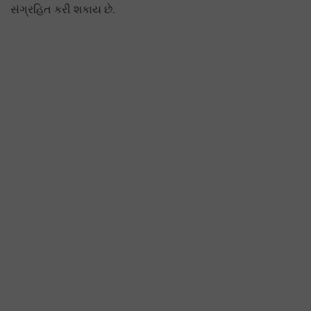
સંગ્રહિત કરી શકાય છે.