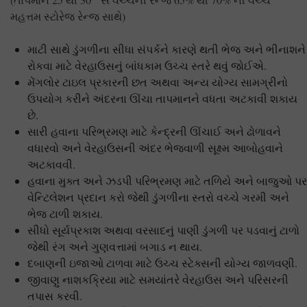
મહત્તમ સ્ટોરેજ રેન્જ સાથે)
માટી સાથે ડુંગળીના સીધા સંપર્કને કારણે થતી ભેજ અને ભીનાશને
રોકવા માટે વેરહાઉસનું બાંધકામ ઉચ્ચ સ્તરે થવું જોઈએ.
મેંગલોર ટાઇલ પ્રકારની છત અથવા અન્ય યોગ્ય સામગ્રીનો
ઉપયોગ કરીને અંદરના ઊંચા તાપમાનને વધતા અટકાવી શકાય
છે.
સારી હવાના પરિભ્રમણ માટે કેન્દ્રની ઊંચાઈ અને ઢોળાવને
વધારવો અને વેરહાઉસની અંદર ભેજવાળી સૂક્ષ્મ આબોહવાને
અટકાવવી.
હવાના મુક્ત અને ઝડપી પરિભ્રમણ માટે તળિયે અને બાજુઓ પર
વેન્ટિલેશન પ્રદાન કરો જેથી ડુંગળીના સ્તરો વચ્ચે ગરમી અને
ભેજ ટાળી શકાય.
સીધો સૂર્યપ્રકાશ અથવા વરસાદનું પાણી ડુંગળી પર પડવાનું ટાળો
જેથી રંગ અને ગુણવત્તામાં બગાડ ન થાય.
દબાણની ઇજાઓ ટાળવા માટે ઉચ્ચ સ્ટેક્સની યોગ્ય જાળવણી.
જીવાણુ નાશકક્રિયા માટે સમયાંતરે વેરહાઉસ અને પરિસરની
તપાસ કરવી.