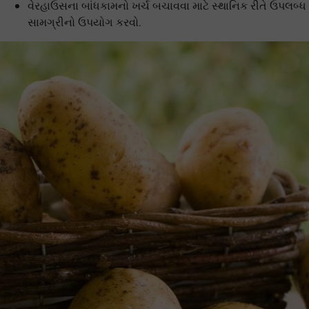
વેરહાઉસના બાંધકામનો ખર્ચ બચાવવા માટે સ્થાનિક રીતે ઉપલબ્ધ
સામગ્રીનો ઉપયોગ કરવો.