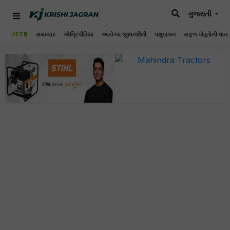
ગુજરાતી
#FTB
સમાચાર
એગ્રિપીડિયા
આરોગ્ય જીવનશૈલી
પશુપાલન
સફળ ખેડૂતોની વાત