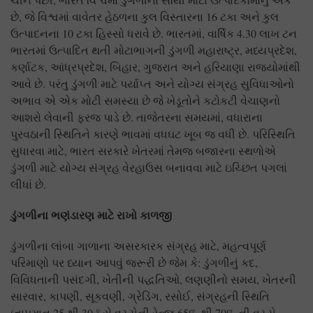
છે, જે વિશ્વમાં વાવેતર હેઠળના કુલ વિસ્તારના 16 ટકા અને કુલ
ઉત્પાદનના 10 ટકા હિસ્સો ધરાવે છે. ભારતમાં, વાર્ષિક 4.30 લાખ ટન
ભારતમાં ઉત્પાદિત થતી મોટાભાગની ડુંગળી મહારાષ્ટ્ર, મધ્યપ્રદેશ,
કર્ણાટક, આંધ્રપ્રદેશ, બિહાર, ગુજરાત અને હરિયાણા રાજ્યોમાંથી
આવે છે. પરંતુ ડુંગળી માટે પર્યાપ્ત અને યોગ્ય સંગ્રહ સુવિધાઓનો
અભાવ એ એક મોટી સમસ્યા છે જે ખેડૂતોને કટોકટી વેચાણનો
આશરો લેવાની ફરજ પાડે છે. તાજેતરના સમયમાં, વધારાના
પુરવઠાની સ્થિતિને કારણે ભાવમાં વધઘટ ખૂબ જ વધી છે. પરિસ્થિતિ
સુધારવા માટે, ભારત સરકારે ખેતરમાં તેમજ બજારના સ્થળોએ
ડુંગળી માટે યોગ્ય સંગ્રહ વેરહાઉસ બનાવવા માટે ઇચ્છિત પગલાં
લીધાં છે.
ડુંગળીના ભણંડારણ માટે રાખો કાળજી
ડુંગળીના લાંબા ગાળાના અસરકારક સંગ્રહ માટે, મહત્વપૂર્ણ
પરિમાણો પર ધ્યાન આપવું જરૂરી છે જેમ કે: ડુંગળીનું કદ,
વિવિધતાની પસંદગી, ખેતીની પદ્ધતિઓ, લણણીનો સમય, ખેતરની
સારવાર, કાપણી, સૂકવણી, ગ્રેડિંગ, રસોઈ, સંગ્રહની સ્થિતિ
(તાપમાન 25 થી 30 ° સે વચ્ચેની રેન્જ 65% થી 70% ની વચ્ચે