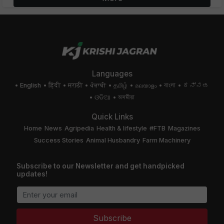
Languages
English
हिंदी
मराठी
ਪੰਜਾਬੀ
தமிழ்
മലയാളം
বাংলা
ಕನ್ನಡ
ଓଡିଆ
অসমীয়া
Quick Links
Home
News
Agripedia
Health & lifestyle
#FTB
Magazines
Success Stories
Animal Husbandry
Farm Machinery
Subscribe to our Newsletter and get handpicked
updates!
Subscribe