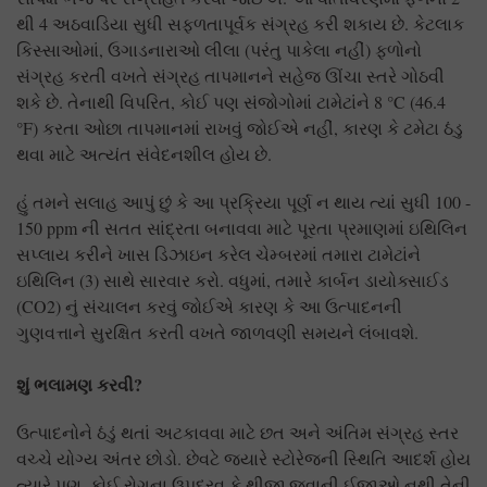
થી 4 અઠવાડિયા સુધી સફળતાપૂર્વક સંગ્રહ કરી શકાય છે. કેટલાક
કિસ્સાઓમાં, ઉગાડનારાઓ લીલા (પરંતુ પાકેલા નહીં) ફળોનો
સંગ્રહ કરતી વખતે સંગ્રહ તાપમાનને સહેજ ઊંચા સ્તરે ગોઠવી
શકે છે. તેનાથી વિપરિત, કોઈ પણ સંજોગોમાં ટામેટાંને 8 °C (46.4
°F) કરતા ઓછા તાપમાનમાં રાખવું જોઈએ નહીં, કારણ કે ટમેટા ઠંડુ
થવા માટે અત્યંત સંવેદનશીલ હોય છે.
હું તમને સલાહ આપું છું કે આ પ્રક્રિયા પૂર્ણ ન થાય ત્યાં સુધી 100 -
150 ppm ની સતત સાંદ્રતા બનાવવા માટે પૂરતા પ્રમાણમાં ઇથિલિન
સપ્લાય કરીને ખાસ ડિઝાઇન કરેલ ચેમ્બરમાં તમારા ટામેટાંને
ઇથિલિન (3) સાથે સારવાર કરો. વધુમાં, તમારે કાર્બન ડાયોક્સાઈડ
(CO2) નું સંચાલન કરવું જોઈએ કારણ કે આ ઉત્પાદનની
ગુણવત્તાને સુરક્ષિત કરતી વખતે જાળવણી સમયને લંબાવશે.
શું ભલામણ કરવી
?
ઉત્પાદનોને ઠંડું થતાં અટકાવવા માટે છત અને અંતિમ સંગ્રહ સ્તર
વચ્ચે યોગ્ય અંતર છોડો. છેવટે જ્યારે સ્ટોરેજની સ્થિતિ આદર્શ હોય
ત્યારે પણ, કોઈ રોગના ઉપદ્રવ કે થીજી જવાની ઈજાઓ નથી તેની