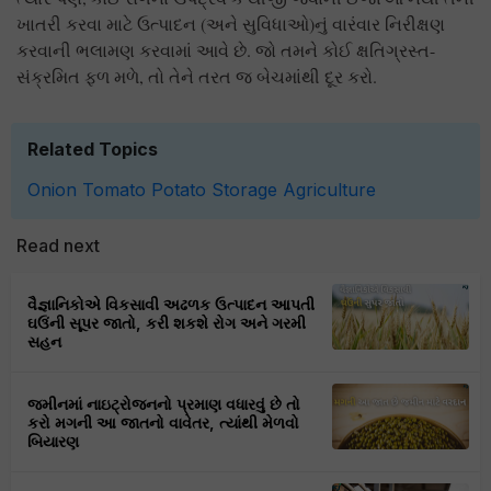
ખાતરી કરવા માટે ઉત્પાદન (અને સુવિધાઓ)નું વારંવાર નિરીક્ષણ
કરવાની ભલામણ કરવામાં આવે છે. જો તમને કોઈ ક્ષતિગ્રસ્ત-
સંક્રમિત ફળ મળે, તો તેને તરત જ બેચમાંથી દૂર કરો.
Related Topics
Onion
Tomato
Potato
Storage
Agriculture
Read next
વૈજ્ઞાનિકોએ વિકસાવી અઢળક ઉત્પાદન આપતી
ઘઉંની સૂપર જાતો, કરી શકશે રોગ અને ગરમી
સહન
જમીનમાં નાઇટ્રોજનનો પ્રમાણ વધારવું છે તો
કરો મગની આ જાતનો વાવેતર, ત્યાંથી મેળવો
બિયારણ