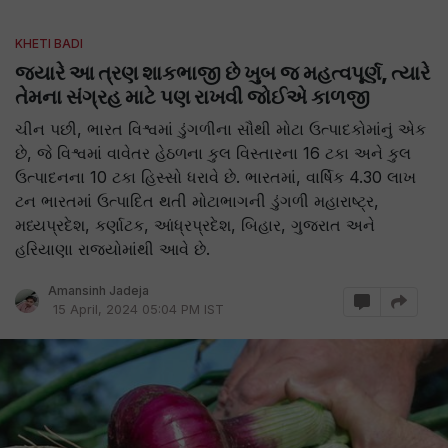
KHETI BADI
જ્યારે આ ત્રણ શાકભાજી છે ખુબ જ મહત્વપૂર્ણ, ત્યારે
તેમના સંગ્રહ માટે પણ રાખવી જોઈએ કાળજી
ચીન પછી, ભારત વિશ્વમાં ડુંગળીના સૌથી મોટા ઉત્પાદકોમાંનું એક
છે, જે વિશ્વમાં વાવેતર હેઠળના કુલ વિસ્તારના 16 ટકા અને કુલ
ઉત્પાદનના 10 ટકા હિસ્સો ધરાવે છે. ભારતમાં, વાર્ષિક 4.30 લાખ
ટન ભારતમાં ઉત્પાદિત થતી મોટાભાગની ડુંગળી મહારાષ્ટ્ર,
મધ્યપ્રદેશ, કર્ણાટક, આંધ્રપ્રદેશ, બિહાર, ગુજરાત અને
હરિયાણા રાજ્યોમાંથી આવે છે.
Amansinh Jadeja
15 April, 2024 05:04 PM IST