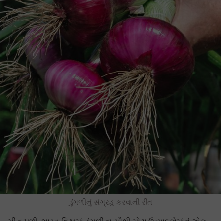
ડુંગળીનું સંગ્રહ કરવાની રીત
ચીન પછી, ભારત વિશ્વમાં ડુંગળીના સૌથી મોટા ઉત્પાદકોમાંનું એક