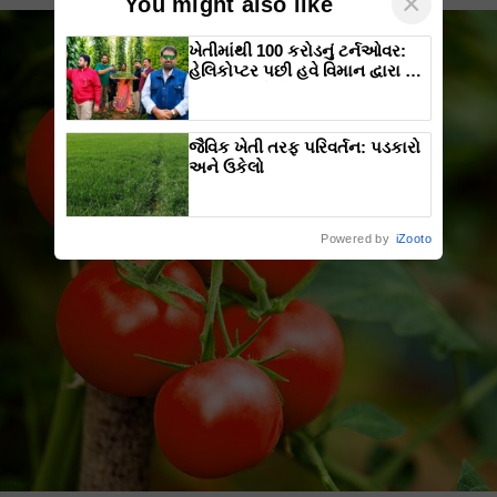
×
You might also like
ખેતીમાંથી 100 કરોડનું ટર્નઓવર:
હેલિકોપ્ટર પછી હવે વિમાન દ્વારા કૃષિ
ક્રાંતિ લાવશે ડૉ. રાજારામ ત્રિપાઠી
જૈવિક ખેતી તરફ પરિવર્તન: પડકારો
અને ઉકેલો
Powered by
iZooto