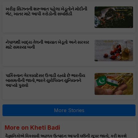
ખરીફ સિઝનની શરૂઆત પહેલા ખેડૂતોને મોદીની
ભેટ, ખાતર માટે આપી કરોડોની સબસિડી
નેપાળથી ખાદ્ય તેલની આયાત ખેડૂતો અને સરકાર
માટે સમસ્યા બની
પાકિસ્તાન ગેરકાયદેસર ઉગાડી રહ્યો છે ભારતીય
બાસમતીની જાતો,ભારતે યુરોપિયન યુનિયનને
આપ્યો પુરાવો
More Stories
More on Kheti Badi
વૈજ્ઞાનિકોએ વિકસાવી અઢળક ઉત્પાદન આપતી ઘઉંની સૂપર જાતો, કરી શકશે