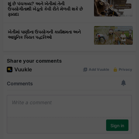
શું છે પંચગવ્ય? અને ખેતીમાં તેની
ઉપયોગીતાથી ખેડૂતો કેવી રીતે મેળવી શકે છે
ફાયદા
ખેતીમાં પાણીના ઉપયોગની કાર્યક્ષમતા અને
આધુનિક પિયત પદ્ધતિઓ
Share your comments