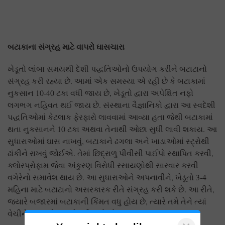
બટાકાના
સંગ્રહ
માટે વાપરો ઘાસચારા
ખેડૂતો લાંબા સમયથી દેશી પદ્ધતિઓનો ઉપયોગ કરીને બટાટાનો
સંગ્રહ કરી રહ્યા છે. આમાં એક સમસ્યા એ રહી છે કે બટાકામાં
નુકસાન 10-40 ટકા વધી જાય છે, ખેડૂતો દ્વારા અપેક્ષિત નફો
લગભગ નહિવત થઈ જાય છે. સંસ્થાના વૈજ્ઞાનિકો દ્વારા આ સ્વદેશી
પદ્ધતિઓમાં કેટલાક ફેરફારો લાવવામાં આવ્યા હતા જેથી બટાકામાં
થતા નુકસાનને 10 ટકા અથવા તેનાથી ઓછા સુધી લાવી શકાય. આ
સુધારાઓમાં ઘાસ નાખવું, બટાકાને ઢગલા અને ખાડાઓમાં સ્ટ્રોથી
ઢાંકીને રાખવું જોઈએ. તેમાં છિદ્રાળુ પીવીસી પાઈપો સ્થાપિત કરવી,
ક્લોરપ્રોફામ જેવા અંકુરણ વિરોધી રસાયણોથી સારવાર કરવી
વગેરેનો સમાવેશ થાય છે. આ સુધારાઓને અપનાવીને, ખેડૂતો 3-4
મહિના માટે બટાટાનો અસરકારક રીતે સંગ્રહ કરી શકે છે. આ રીતે,
જ્યારે બજારમાં બટાકાની કિંમત વધુ હોય છે, ત્યારે તમે તેને ત્યાં
વેચીને વધુ નફો પણ મેળવી શકો છો.