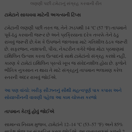
લણણી પછી ટમેટાનું સંગ્રહ કરવાની રીત
ટામેટાને સાચવવા માટેની અગત્યની ટિપ્સ
ટમેટાની લણણી પછી તરત જ, તેને ઝડપથી 14 °C (57 °F) તાપમાને
પૂર્વ-ઠંડુ કરવાની જરૂર છે અને પ્રક્રિયાના દરેક તબક્કે તેને ઠંડુ
રાખવું જરૂરી છે.કેમ કે ઉપજને જાળવવા માટે ગતિશીલ ઠંડક જરૂરી
છે. સફરજન, નાશપતી, પીચ, નેક્ટરીન વગેરે જેવા મોટા પ્રમાણમાં
ઇથિલિન ઉત્પન્ન કરતા ઉત્પાદનો સાથે ટામેટાંનો સંગ્રહ કરશો નહીં,
કારણ કે ટામેટાં ઇથિલિન પ્રત્યે ખૂબ જ સંવેદનશીલ હોય છે. ફળોને
ભૌતિક નુકસાન ન થાય તે માટે સંગ્રહનું તાપમાન ભલામણ કરેલ
સ્તરની અંદર રાખવું જોઈએ.
આ પણ વાંચો: ખરીફ સીઝનનું સૌથી મહત્વપૂર્ણ પાક કપાસ અને
સોયાબીનની વાવણી પહેલા આ કામ ચોક્કસ કરજો
તાપમાન કેટલું હોવું જોઈએ
સામાન્ય નિયમ મુજબ, ટામેટાંને 12–14 °C (53–57 °F) અને 85%
સાપેક્ષ ભેજ પર સંગ્રહિત કરવા જોઈએ. આ વાતાવરણમાં ફળનો 2