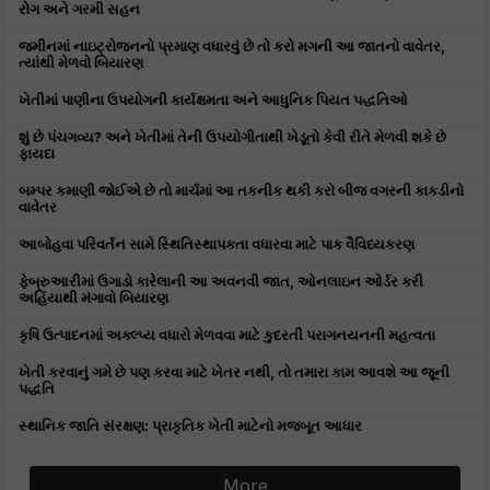
રોગ અને ગરમી સહન
જમીનમાં નાઇટ્રોજનનો પ્રમાણ વધારવું છે તો કરો મગની આ જાતનો વાવેતર,
ત્યાંથી મેળવો બિયારણ
ખેતીમાં પાણીના ઉપયોગની કાર્યક્ષમતા અને આધુનિક પિયત પદ્ધતિઓ
શું છે પંચગવ્ય? અને ખેતીમાં તેની ઉપયોગીતાથી ખેડૂતો કેવી રીતે મેળવી શકે છે
ફાયદા
બમ્પર કમાણી જોઈએ છે તો માર્ચમાં આ તકનીક થકી કરો બીજ વગરની કાકડીનો
વાવેતર
આબોહવા પરિવર્તન સામે સ્થિતિસ્થાપકતા વધારવા માટે પાક વૈવિધ્યકરણ
ફેબ્રુઆરીમાં ઉગાડો કારેલાની આ અવનવી જાત, ઓનલાઇન ઓર્ડર કરી
અહિંયાથી મંગાવો બિયારણ
કૃષિ ઉત્પાદનમાં અક્લ્પ્ય વધારો મેળવવા માટે કુદરતી પરાગનયનની મહત્વતા
ખેતી કરવાનું ગમે છે પણ કરવા માટે ખેતર નથી, તો તમારા કામ આવશે આ જૂની
પદ્ધતિ
સ્થાનિક જાતિ સંરક્ષણ: પ્રાકૃતિક ખેતી માટેનો મજબૂત આધાર
More