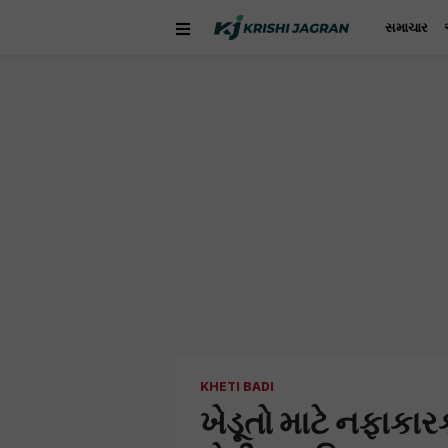
સમાચાર
KHETI BADI
ખેડૂતો માટે નફાકાર