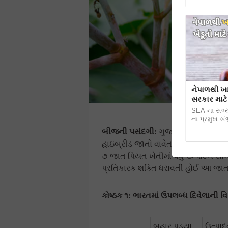
નેપાળથી ખા
સરકાર માટ
ફ
SEA ના સભ્ય
ના પ્રમુખ સં
બીજની પસંદગી
:
ગુજરાત રાજ્યના ખેડૂ
હાઇબ્રીડ જાતો વાવેતર માટે ભલામણ ક
૭ જાત પિયત ખેતીમાં વધુ ઉત્પાદન સાથે
પ્રતિકારક શક્તિ ધરાવતી હોઈ આ જા
કોષ્ઠક ૧: ભારતમાં ઉપલબ્ધ
દિવેલા
ની વ
બહાર પડ્યા
ઉત્પાદ