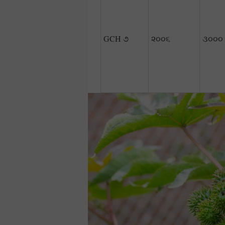
GCH ૭
૨૦૦૬
૩૦૦૦