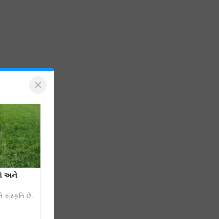
×
રો અને
 સંસ્કૃતિ છે.