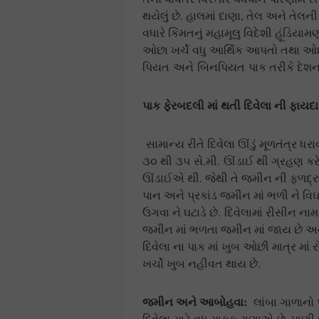
થયેલું છે. હાલમાં દાણા, તેલ અને તે
વધારે કિંમતનું મહામૂલુ વિદેશી હૂંડિયા
ઓછા ખર્ચે વધુ આર્થિક આપતો તથા ઓછા 
પિયત અને બિનપિયત પાક તરીકે દેશના ઘ
પાક ફેરબદલી માં થતી દિવેલા ની ફાય
સામાન્ય રીતે દિવેલા ઊંડું મૂળતંત્ર ધ
૩૦ થી ૩૫ સે.મી. ઊંડાઈ થી ગ્રહણ કરે 
ઊંડાઈએ થી. જેથી તે જમીન ની ફળદ્રુપ
પાન અને પ્રકાંડ જમીન માં ભળી ને વ
ઉગવા ને ઘટાડે છે. દિવેલામાં રીસીન ના
જમીન માં ભળતા જમીન માં જાય છે અન
દિવેલા ના પાક માં ખુબ ઓછી માત્ર માં
ખર્ચો ખુબ નહીવત થાય છે.
જમીન અને આબોહવા
:
લાંબા ગાળાનો
દિવેલા માટે વધુ માફક ગણાએ છે. પાણી ભ