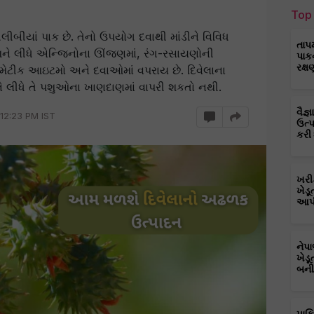
Top 
ીબીયાં પાક છે. તેનો ઉપયોગ દવાથી માંડીને વિવિધ
તાપ
ાશને લીધે એન્જિનોના ઊંજણમાં, રંગ-રસાયણોની
પાક
રક્ષ
મેટીક આઇટમો અને દવાઓમાં વપરાય છે. દિવેલાના
વને લીધે તે પશુઓના ખાણદાણમાં વાપરી શકતો નથી.
વૈજ
 12:23 PM IST
ઉત્
કરી
ખરી
ખેડૂ
આપી
નેપ
ખેડૂ
બની