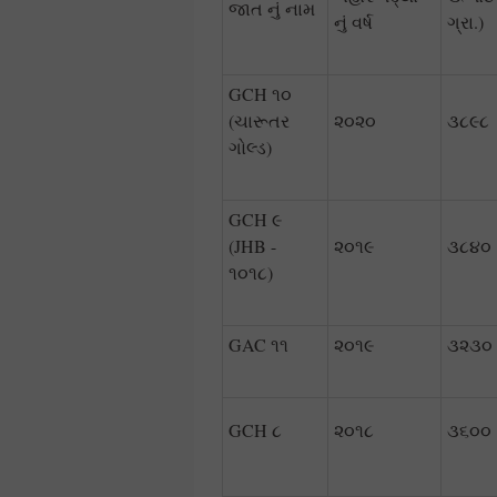
જાત નું નામ
નું વર્ષ
ગ્રા.)
GCH ૧૦
(ચારૂતર
૨૦૨૦
૩૮૯૮
ગોલ્ડ)
GCH ૯
(JHB -
૨૦૧૯
૩૮૪૦
૧૦૧૮)
GAC ૧૧
૨૦૧૯
૩૨૩૦
GCH ૮
૨૦૧૮
૩૬૦૦