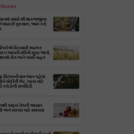
Stories
માનમાં વધારો થી શાકભાજીના
ને થાય છે નુકસાન, આમ કરો
ણ
્ઞાનિકોએ વિકસાવી અઢળક
પાદન આપતી ઘઉંની સૂપર જાતો,
 શકશે રોગ અને ગરમી સહન
ફ સિઝનની શરૂઆત પહેલા
તોને મોદીની ભેટ, ખાતર માટે
 કરોડોની સબસિડી
ાળથી ખાદ્ય તેલની આયાત
તો અને સરકાર માટે સમસ્યા