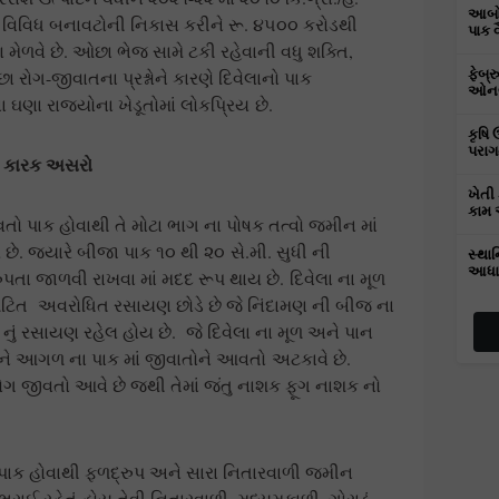
આબોહ
લની વિવિધ બનાવટોની નિકાસ કરીને રૂ. ૪૫૦૦ કરોડથી
પાક 
મણ મેળવે છે. ઓછા ભેજ સામે ટકી રહેવાની વધુ શક્તિ,
રોગ-જીવાતના પ્રશ્નોને કારણે દિવેલાનો પાક
ફેબ્
ઓનલા
ણા રાજ્યોના ખેડૂતોમાં લોકપ્રિય છે.
કૃષિ 
પરાગ
દા કારક અસરો
ખેતી 
કામ 
રાવતો પાક હોવાથી તે મોટા ભાગ ના પોષક તત્વો જમીન માં
છે. જયારે બીજા પાક ૧૦ થી ૨૦ સે.મી. સુધી ની
સ્થાન
આધા
તા જાળવી રાખવા માં મદદ રૂપ થાય છે. દિવેલા ના મૂળ
િઘટિત અવરોધિત રસાયણ છોડે છે જે નિંદામણ ની બીજ ના
મ નું રસાયણ રહેલ હોય છે. જે દિવેલા ના મૂળ અને પાન
ે આગળ ના પાક માં જીવાતોને આવતો અટકાવે છે.
 રોગ જીવતો આવે છે જથી તેમાં જંતુ નાશક ફૂગ નાશક નો
 પાક હોવાથી ફળદ્રુપ અને સારા નિતારવાળી જમીન
રાઈ રહેતું હોય તેવી નિતારવાળી, મધ્યમકાળી, ગોરાડું