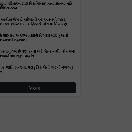
વા પરિવર્તન સામે સ્થિતિસ્થાપકતા વધારવા માટે
વૈવિધ્યકરણ
રુઆરીમાં ઉગાડો કારેલાની આ અવનવી જાત,
ઇન ઓર્ડર કરી અહિંયાથી મંગાવો બિયારણ
ઉત્પાદનમાં અક્લ્પ્ય વધારો મેળવવા માટે કુદરતી
નયનની મહત્વતા
કરવાનું ગમે છે પણ કરવા માટે ખેતર નથી, તો તમારા
આવશે આ જૂની પદ્ધતિ
િક જાતિ સંરક્ષણ: પ્રાકૃતિક ખેતી માટેનો મજબૂત
ર
More