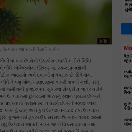
પાકિ
છે 
યુરો
Mo
 ઉત્પાદન આપવાની વૈજ્ઞાનિક રીત
વૈજ્
બીયાં પાક છે. તેનો ઉપયોગ દવાથી માંડીને વિવિધ
સૂપર
ાશને લીધે એન્જિનોના ઊંજણમાં, રંગ-રસાયણોની
જમીન
મેટીક આઇટમો અને દવાઓમાં વપરાય છે. દિવેલાના
આ જા
ે લીધે તે પશુઓના ખાણદાણમાં વાપરી શકતો નથી. પરંતુ
તેઓ જમીનની ફળદ્રુપતા સુધારવા સેન્દ્રીય ખાતર તરીકે
ખેતી
પિયત
ને ઉત્પાદનમાં દુનિયામાં ભારતનું સ્થાન પ્રથમ છે અને
ત્પાદકતામાં પ્રથમ સ્થાન ધરાવે છે. સને ૨૦૨૦-૨૧માં
શું છ
કેવી 
(૭ લાખ હેક્ટર) અને કુલ ઉત્પાદનના ૮૦ ટકા ઉત્પાદન
 છે. ગુજરાતમાં હેક્ટરદીઠ સરેરાશ ઉત્પાદન ૧૯૬૬-૭૦માં
બમ્પ
વી વધુ ઉત્પાદન આપતી સંકર જાતો વિકસાવવાના તથા
બીજ 
રેરાશ ઉત્પાદન વધીને ૨૦૨૧-૨૨ માં ૨૦૧૦ કિ.ગ્રા./હે.