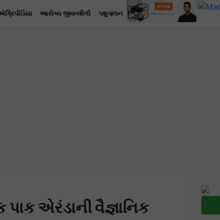
એગ્રિપીડિયા
આરોગ્ય જીવનશૈલી
પશુપાલન
ક પાક એરંડાની વૈજ્ઞાનિક