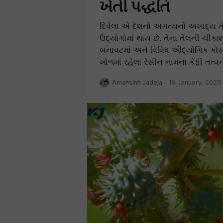
ખેતી પદ્ધતિ
દિવેલા એ દેશનો અગત્યનો અખાદ્ય તેલ
ઉદ્યોગોમાં થાય છે. તેના તેલની ચીક
બનાવટમાં અને વિવિધ ઔદ્યોગિક કોસ્
ખોળમાં રહેલા રેસીન નામના કેફી તત્
Amansinh Jadeja
18 January, 2025