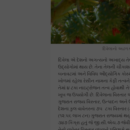
દિવેલાનો અઢળક
દિવેલા એ દેશનો અગત્યનો અખાદ્ય તેલી
ઉદ્યોગોમાં થાય છે. તેના તેલની ચીક
બનાવટમાં અને વિવિધ ઔદ્યોગિક કોસ્
ખોળમાં રહેલા રેસીન નામના કેફી તત્વન
તેમાં ૪ ટકા નાઇટ્રોજન તત્વ હોવાથી 
ખૂબ જ ઉપયોગી છે. દિવેલાના વિસ્તાર અ
ગુજરાત રાજ્ય વિસ્તાર, ઉત્પાદન અને ઉ
દેશના કુલ વાવેતરના ૭૫ ટકા વિસ્તાર 
(૧૨.૫૬ લાખ ટન) ગુજરાત રાજ્યમાં થયું
૩૪૭ કિગ્રા હતું જે જી.સી.એચ.૭ જે
તેનો વાવેતર વિસ્તાર વધવાને પરિણામે સ