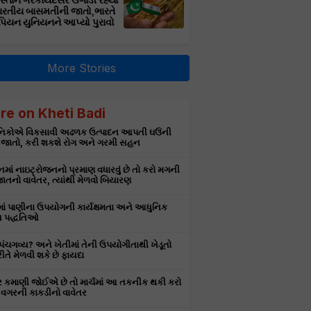
સ્તાન ગેરકાયદેસર ઉગાડી રહ્યો
ભારતીય બાસમતીની જાતો,ભારતે
પિયન યુનિયનને આપ્યો પુરાવો
More Stories
re on Kheti Badi
ઞાનિકોએ વિકસાવી અઢળક ઉત્પાદન આપતી ઘઉંની
 જાતો, કરી શકશે રોગ અને ગરમી સહન
માં નાઇટ્રોજનનો પ્રમાણ વધારવું છે તો કરો મગની
તનો વાવેતર, ત્યાંથી મેળવો બિયારણ
માં પાણીના ઉપયોગની કાર્યક્ષમતા અને આધુનિક
 પદ્ધતિઓ
ે પંચગવ્ય? અને ખેતીમાં તેની ઉપયોગીતાથી ખેડૂતો
રીતે મેળવી શકે છે ફાયદા
ર કમાણી જોઈએ છે તો માર્ચમાં આ તકનીક થકી કરો
વગરની કાકડીનો વાવેતર