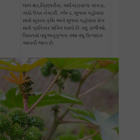
લાલ થડ,ત્રિછારીય, અર્ધકાંટાવાળા ગાંગડા,
ગાંઠો ઉપર નેક્ટરી, ગ્લેન્ડ, મૂળના કહોવારા
સામેં સૂકારા-કૃમિ અને મૂળના કહોવારા રોગ
સામે પ્રતિકાર શક્તિ ધરાવે છે. વધુ ડાળીઓ,
પિયતમાં વધુઅનુકૂળતા તથા વધુ ઉત્પાદન
આપતી જાત છે.