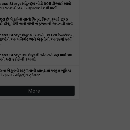
ess Story: મહિન્દ્રા નોવો 605 ડીઆઈ સાથે
 જાટનએ લખી સફળતાની નવી વાર્તા
દ્રા છે ખેડૂતોનો સાચો મિત્ર, વિમલ કુમારે 275
 ટીયુ પીપી સાથે લખી સફળતાની અવનવી વાર્તા
ess Story: ખેડૂતથી બન્યો FPO ના ડિયરેક્ટર,
ાઓને આત્મનિર્ભર અને ખેડૂતોની આવકમાં કર્યો
ો
ess Story: આ ખેડૂતની જેમ તમે પણ વાવો આ
 અને કરો કરોડોની કમાણી
લના ખેડૂતની સફળતાની યાત્રામાં અહમ ભૂમિકા
રહ્યા છે મહિન્દ્રા ટ્રેક્ટર
More