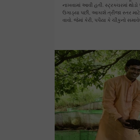
નાખવામાં આવી હતી. સ્ટ્રક્ચરમાં થોડો
ઉગાડ્યા પછી, આકાશે ત્રીજા સ્તર માટે 
વાવો. જેમાં કેરી, પપૈયા કે ચીકુનો સમા