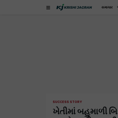
સમાચાર
SUCCESS STORY
ખેતીમાં બહુમાળી બ