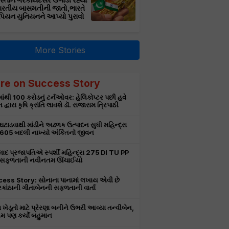
સ્તાન ગેરકાયદેસર ઉગાડી રહ્યો
ભારતીય બાસમતીની જાતો,ભારતે
પિયન યુનિયનને આપ્યો પુરાવો
More Stories
re on Success Story
ાંથી 100 કરોડનું ટર્નઓવર: હેલિકોપ્ટર પછી હવે
 દ્વારા કૃષિ ક્રાંતિ લાવશે ડૉ. રાજારામ ત્રિપાઠી
 ઘટાડવાથી માંડીને અઢળક ઉત્પાદન સુધી મહિન્દ્રા
 605 બદલી નાખ્યો અંકિતનો જીવન
લાદ પ્રજાપતિએ સ્પર્શી મહિન્દ્રા 275 DI TU PP
 સફળતાની નવીનતમ ઊંચાઈયો
ess Story: સોનાના પાનામાં લખાય એવી છે
કાંઠાની ગીતાબેનની સફળતાની વાર્તા
 ખેડૂતો માટે પ્રેરણા બનીને ઉભરી આવ્યા તન્વીબેન,
 પણ કર્યો બહુમાન