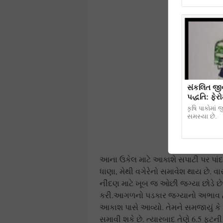
સંકલિત જીવ
પદ્ધતિ: ફેર
કૃષિ પાકોમાં 
સમસ્યા છે.
આના ઉકેલ માટે આકાશે સપાટી પર પાંદડાવા
ધાણા, મેથી વગેરેનો સમાવેશ થાય છે. વ
નીંદણ માટે ખૂબ જ ઓછી જગ્યા છોડે છે
કરી.આગળનો પડકાર જગ્યાનો અભાવ હતો
આકાશ પાસે આવ્યો. તેમને સમજાયું કે 
સમાવી શકે છે. ત્યારબાદ તેણે 6.5 ફૂટન