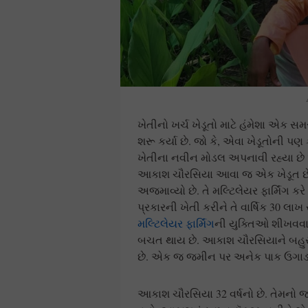
ખેતીનો ખર્ચ ખેડૂતો માટે હંમેશા એક સ
શરૂ કર્યા છે. જો કે, એવા ખેડૂતોની પ
ખેતીના નવીન મોડલ અપનાવી રહ્યા છે 
આકાશ ચૌરસિયા આવા જ એક ખેડૂત છે. 
અજમાવ્યો છે. તે મલ્ટિલેયર ફાર્મિંગ ક
પ્રકારની ખેતી કરીને તે વાર્ષિક 30 લાખ
મલ્ટિલેયર ફાર્મિંગ
ની યુક્તિઓ શીખવવામ
બચત થાય છે. આકાશ ચૌરસિયાને બહુસ્ત
છે. એક જ જમીન પર અનેક પાક ઉગાડવ
આકાશ ચૌરસિયા 32 વર્ષનો છે. તેમનો જ