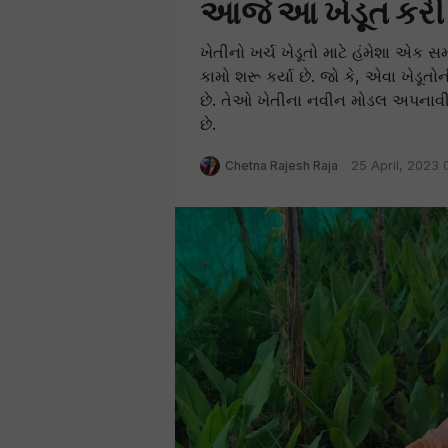
આજે આ ખેડૂત કરી 
ખેતીનો ખર્ચ ખેડૂતો માટે હંમેશા એક 
કામો શરૂ કર્યા છે. જો કે, એવા ખેડૂ
છે. તેઓ ખેતીના નવીન મોડલ અપનાવી 
છે.
Chetna Rajesh Raja
25 April, 2023 