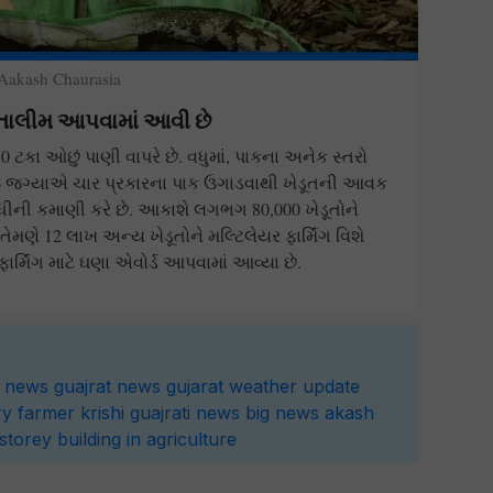
Aakash Chaurasia
ે તાલીમ આપવામાં આવી છે
80 ટકા ઓછું પાણી વાપરે છે. વધુમાં, પાકના અનેક સ્તરો
જ જગ્યાએ ચાર પ્રકારના પાક ઉગાડવાથી ખેડૂતની આવક
ા સુધીની કમાણી કરે છે. આકાશે લગભગ 80,000 ખેડૂતોને
તેમણે 12 લાખ અન્ય ખેડૂતોને મલ્ટિલેયર ફાર્મિંગ વિશે
ાર્મિંગ માટે ઘણા એવોર્ડ આપવામાં આવ્યા છે.
news
guajrat news
gujarat weather update
ry
farmer
krishi
guajrati news
big news
akash
storey building in agriculture