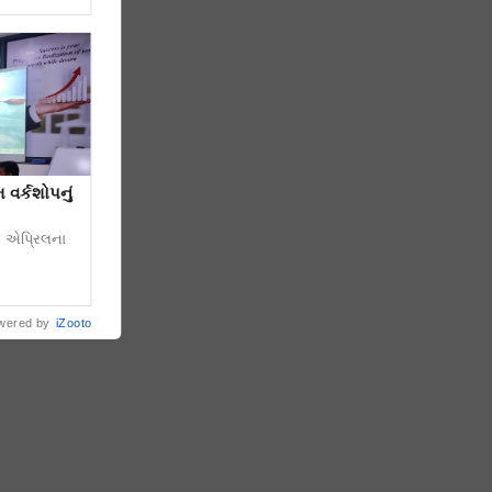
 વર્કશોપનું
૨ એપ્રિલના
wered by
iZooto