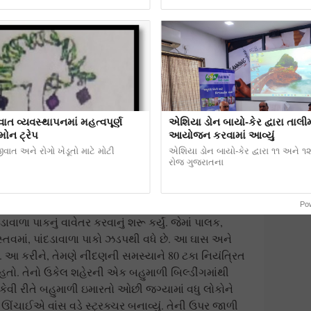
ાત વ્યવસ્થાપનમાં મહત્વપૂર્ણ
એશિયા ડોન બાયો-કેર દ્વારા તાલીમ
ોમોન ટ્રેપ
આયોજન કરવામાં આવ્યું
જીવાત અને રોગો ખેડૂતો માટે મોટી
એશિયા ડોન બાયો-કેર દ્વારા ૧૧ અને ૧
રોજ ગુજરાતના
Po
ળા પાકનું વાવેતર કરવાનું શરૂ કર્યું. જેમાં પાલક,
ાસ્તવમાં, પાંદડાવાળા પાકો ઝડપથી વધે છે. આ ઘાસ અને
. આ કરીને, તેમણે નીંદણની સમસ્યાને 80 ટકા નિયંત્રિત
. તેનો ઉકેલ શહેરની એક બહુમાળી બિલ્ડીંગમાંથી
કેવી રીતે બહુમાળી ઇમારતો ઓછી જગ્યામાં વધુ લોકોને
ી ઊંચાઈએ વાંસ વડે સ્ટ્રક્ચર બનાવ્યું. તેની ઉપર જાળી