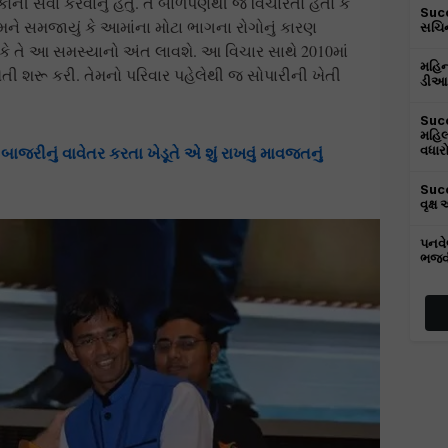
કોની સેવા કરવાનું હતું. તે બાળપણથી જ વિચારતો હતો કે
Succ
તેમને સમજાયું કે આમાંના મોટા ભાગના રોગોનું કારણ
સચિન
ું કે તે આ સમસ્યાનો અંત લાવશે. આ વિચાર સાથે 2010માં
મહિન્
તી શરૂ કરી. તેમનો પરિવાર પહેલેથી જ સોપારીની ખેતી
ડીઆઈ
Succ
મહિલ
જરીનું વાવેતર કરતા ખેડૂતે એ શું રાખવું માવજતનું
વધાર
Succ
વૃક્ષ
પનવે
ભજવી 