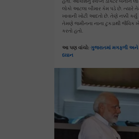
હતો. આકાશનું સ્વપ્ન ડૉક્ટર બનીને લો
લોકો આટલા બીમાર કેમ પડે છે. ત્યારે 
ખાવાની ખોટી આદતો છે. તેણે નક્કી કર્ય
તેમણે જમીનના નાના ટુકડાથી જૈવિક ખે
કરતો હતો.
આ પણ વાંચો:
ગુજરાતમાં મગફળી અને બા
ધ્યાન