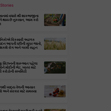
Stories
માનમાં વધારો થી શાકભાજીના
ને થાય છે નુકસાન, આમ કરો
ણ
્ઞાનિકોએ વિકસાવી અઢળક
પાદન આપતી ઘઉંની સૂપર જાતો,
 શકશે રોગ અને ગરમી સહન
ફ સિઝનની શરૂઆત પહેલા
તોને મોદીની ભેટ, ખાતર માટે
 કરોડોની સબસિડી
ાળથી ખાદ્ય તેલની આયાત
તો અને સરકાર માટે સમસ્યા