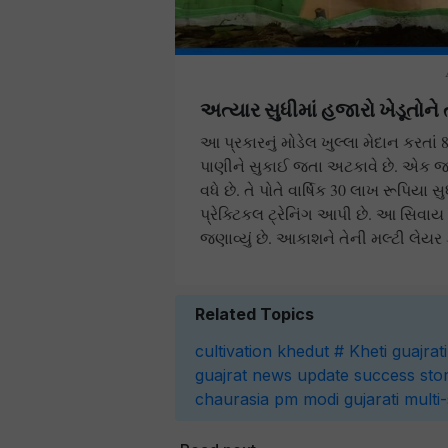
અત્યાર સુધીમાં હજારો ખેડૂતોન
આ પ્રકારનું મોડેલ ખુલ્લા મેદાન કરતાં 
પાણીને સુકાઈ જતા અટકાવે છે. એક 
વધે છે. તે પોતે વાર્ષિક 30 લાખ રૂપિય
પ્રેક્ટિકલ ટ્રેનિંગ આપી છે. આ સિવાય 
જણાવ્યું છે. આકાશને તેની મલ્ટી લેયર ફ
Related Topics
cultivation
khedut
# Kheti
guajrati
guajrat news update
success sto
chaurasia
pm modi
gujarati
multi-