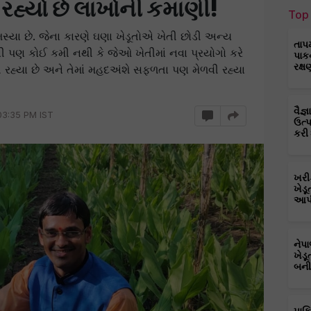
રહ્યો છે લાખોની કમાણી!
Top 
સમસ્યા છે. જેના કારણે ઘણા ખેડૂતોએ ખેતી છોડી અન્ય
તાપ
તોની પણ કોઈ કમી નથી કે જેઓ ખેતીમાં નવા પ્રયોગો કરે
પાક
રક્ષ
રહ્યા છે અને તેમાં મહદઅંશે સફળતા પણ મેળવી રહ્યા
વૈજ
03:35 PM IST
ઉત્
કરી
ખરી
ખેડૂ
આપી
નેપ
ખેડૂ
બની