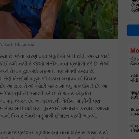
પાકિ
છે 
યુરો
Aakash Chaurasia
Mo
મસ્યા છે. જેના કારણે ઘણા ખેડૂતોએ ખેતી છોડી અન્ય કામો
ખેતીમ
ણ કોઈ કમી નથી કે જેઓ ખેતીમાં નવા પ્રયોગો કરે છે. તેઓ
વિમાન
અને તેમાં મહદઅંશે સફળતા પણ મેળવી રહ્યા છે.
ખર્ચા
તેણે ખેતરોમાં બહુમાળી મકાન બનાવવાનો વિચાર
નોવો
રે છે. આ દ્વારા તેઓ ઓછી જગ્યામાં વધુ પાક ઉગાડે છે. આ
 રૂપિયા સુધીની કમાણી કરે છે. તે અન્ય ખેડૂતોને
પ્રહ
સાથે
ાં પણ વ્યસ્ત છે. આ પ્રકારની ખેતીમાં પાણીની પણ
રીય ખેતી માટે ઘણા પુરસ્કારો એનાયત કરવામાં આવ્યા
Succ
સાબર
ાનો વિચાર તેમને બહુમાળી ઈમારત પરથી આવ્યો.
બીજા
સીએમ
ન્મ મધ્યપ્રદેશના બુંદેલખંડના નાના શહેર સાગરમાં થયો