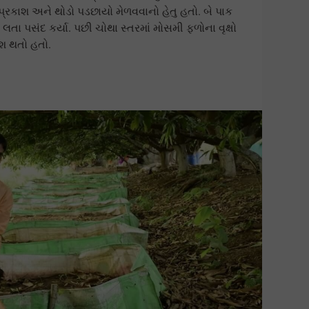
 પ્રકાશ અને થોડો પડછાયો મેળવવાનો હેતુ હતો. બે પાક
લતા પસંદ કર્યા. પછી ચોથા સ્તરમાં મોસમી ફળોના વૃક્ષો
વેશ થતો હતો.