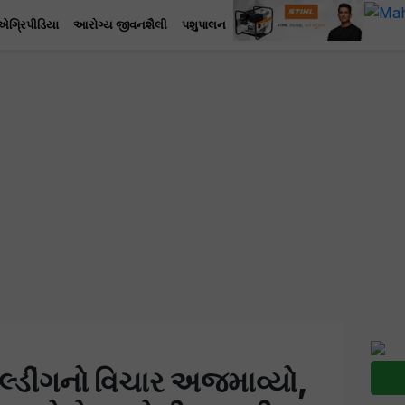
એગ્રિપીડિયા
આરોગ્ય જીવનશૈલી
પશુપાલન
િલ્ડીંગનો વિચાર અજમાવ્યો,