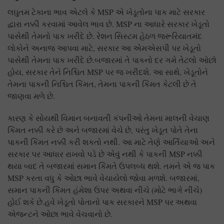
લઘુતમ ટેકાના ભાવ એટલે કે MSP એ ખેડૂતોના પાક માટે સરકાર
દ્વારા નક્કી કરવામાં આવેલ ભાવ છે. MSP ના આધારે સરકાર ખેડૂતો
પાસેથી તેમનો પાક ખરીદે છે. રેશન સિસ્ટમ હેઠળ જરૂરિયાતમંદ
લોકોને અનાજ આપવા માટે, સરકાર આ એમએસપી પર ખેડૂતો
પાસેથી તેમના પાક ખરીદે છે.બજારમાં તે પાકનો દર ગમે તેટલો ઓછો
હોય, સરકાર તેને નિશ્ચિત MSP પર જ ખરીદશે. આ સાથે, ખેડૂતોને
તેમના પાકની નિશ્ચિત કિંમત, તેમના પાકની કિંમત કેટલી છે તે
જાણવા મળે છે.
કારણ કે સોયથી વિમાન બનાવતી કંપનીઓ તેમના માલની વેચાણ
કિંમત નક્કી કરે છે અને બજારમાં વેચે છે, પરંતુ ખેડૂત પોતે તેના
પાકની કિંમત નક્કી કરી શકતો નથી. આ માટે તેણે આર્તિયાઓ અને
સરકાર પર આધાર રાખવો પડે છે એવું નથી કે પાકની MSP નક્કી
થયા બાદ તે બજારમાં સમાન કિંમતે ઉપલબ્ધ થશે. તમને એ જ પાક
MSP કરતા વધુ કે ઓછા ભાવે વેચાયેલો જોવા મળશે. બજારમાં,
સમાન પાકની કિંમત હંમેશા ઉપર અથવા નીચે (મોટે ભાગે નીચે)
હોઈ શકે છે.હવે ખેડૂતો પોતાનો પાક સરકારને MSP પર અથવા
એજન્ટને ઓછા ભાવે વેચવાનો છે.