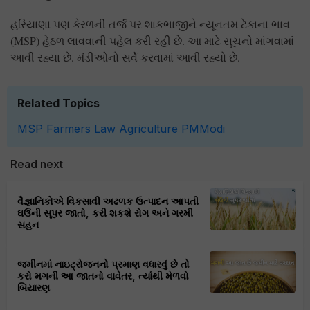
હરિયાણા પણ કેરળની તર્જ પર શાકભાજીને ન્યૂનતમ ટેકાના ભાવ
(MSP) હેઠળ લાવવાની પહેલ કરી રહી છે. આ માટે સૂચનો માંગવામાં
આવી રહ્યા છે. મંડીઓનો સર્વે કરવામાં આવી રહ્યો છે.
Related Topics
MSP
Farmers
Law
Agriculture
PMModi
Read next
વૈજ્ઞાનિકોએ વિકસાવી અઢળક ઉત્પાદન આપતી
ઘઉંની સૂપર જાતો, કરી શકશે રોગ અને ગરમી
સહન
જમીનમાં નાઇટ્રોજનનો પ્રમાણ વધારવું છે તો
કરો મગની આ જાતનો વાવેતર, ત્યાંથી મેળવો
બિયારણ