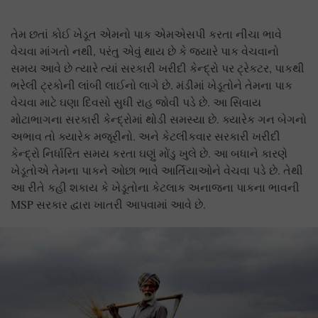
તેમ છતાં કોઈ ખેડૂત એમનો પાક એમએસપી કરતા નીચા ભાવે
વેચવા માંગતો નથી, પરંતુ એવું થાય છે કે જ્યારે પાક વેચવાનો
સમય આવે છે ત્યારે ત્યાં સરકારી ખરીદી કેન્દ્રો પર ટ્રેકટર, પાકથી
ભરેલી ટ્રકોની લાંબી લાઈનો લાગે છે. મંડીમાં ખેડૂતોને તેમના પાક
વેચવા માટે ઘણા દિવસો સુધી રાહ જોવી પડે છે. આ સિવાય
મોટાભાગના સરકારી કેન્દ્રોમાં થોડી સમસ્યા છે. ક્યારેક ગન બેગનો
અભાવ તો ક્યારેક મજૂરીનો. અને કેટલીકવાર સરકારી ખરીદી
કેન્દ્રો નિર્ધારિત સમય કરતા ઘણું મોંડુ ખુલે છે. આ બધાને કારણે
ખેડૂતોએ તેમના પાકને ઓછા ભાવે આર્તિયાઓને વેચવા પડે છે. તેથી
આ રીતે કહી શકાય કે ખેડૂતોના કેટલાક અનાજના પાકના ભાવની
MSP સરકાર દ્વારા ખાતરી આપવામાં આવે છે.