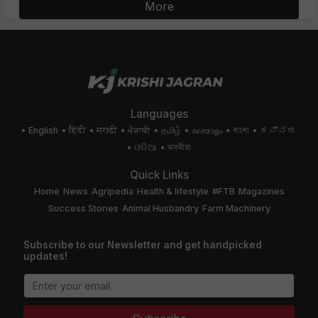
More
Languages
English
हिंदी
मराठी
ਪੰਜਾਬੀ
தமிழ்
മലയാളം
বাংলা
ಕನ್ನಡ
ଓଡିଆ
অসমীয়া
Quick Links
Home
News
Agripedia
Health & lifestyle
#FTB
Magazines
Success Stories
Animal Husbandry
Farm Machinery
Subscribe to our Newsletter and get handpicked
updates!