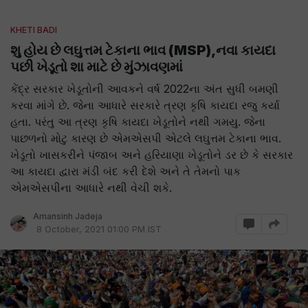
KHETI BADI
શુ હોય છે લઘુત્તમ ટેકાના ભાવ (MSP),નવા કાયદા
પછી ખેડૂતો શા માટે છે મુંઝાવણમાં
કેંદ્ર સરકાર ખેડૂતોની આવકને વર્ષ 2022ના અંત સુધી બમણી
કરવા માંગે છે. જેના આધારે સરકારે ત્રણ કૃષિ કાયદા રજુ કર્યા
હતા. પરંતુ આ ત્રણ કૃષિ કાયદા ખેડૂતોને નથી ગમયુ. જેના
પાછળનો મોટુ કારણ છે એમએસપી એટલે લઘુત્તમ ટેકાના ભાવ.
ખેડૂતો ખાસકરીને પંજાબ અને હરિયાણા ખેડૂતોને ડર છે કે સરકાર
આ કાયદા દ્વારા મંડી બંદ કરી દેશે અને તે તેમનો પાક
એમએસપીના આધારે નથી વેચી શકે.
Amansinh Jadeja
8 October, 2021 01:00 PM IST