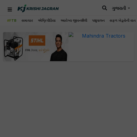
ગુજરાતી
#FTB
સમાચાર
એગ્રિપીડિયા
આરોગ્ય જીવનશૈલી
પશુપાલન
સફળ ખેડૂતોની વાત