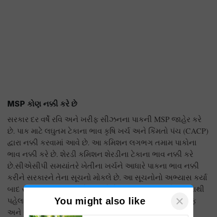
MSP કોણ નક્કી કરે છે
સરકાર દર વર્ષે રવિ અને ખરીફ સીઝનના પાકની MSP જાહેર કરે
છે. પાક માટે લઘુતમ ટેકાના ભાવ કૃષિ ખર્ચ અને કિંમતો પંચ (CACP)
દ્વારા નક્કી કરવામાં આવે છે. આ કમિશન લગભગ તમામ પાકોના
ભાવ નક્કી કરે છે. શેરડી કમિશન શેરડીના ટેકાના ભાવ નક્કી કરે
છે.સીએસીપી સમયાંતરે ખેતીના ખર્ચને આધારે પાકના ભાવ નક્કી
કરીને સરકારને તેના સૂચનો મોકલે છે. આ સૂચનોનો અભ્યાસ કર્યા
બાદ સરકાર MSP ની જાહેરાત કરે છે.પાકની MSP જાહેર કરવાથી
પહેલા સરકાર કૃષિ ખર્ચ અને ભાવો માટેનું કમિશન દર વર્ષે ખરીફ
અને રવિ સિઝનના પાકના આગમન પહેલા ગણતરી કરે છે.