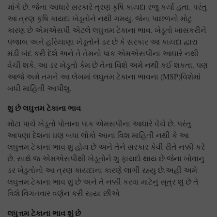
માંગે છે. જેના આધારે સરકારે ત્રણ કૃષિ કાયદા રજુ કર્યા હતા. પરંતુ
આ ત્રણ કૃષિ કાયદા ખેડૂતોને નથી ગમયુ. જેના પાછળનો મોટુ
કારણ છે એમએસપી એટલે લઘુત્તમ ટેકાના ભાવ. ખેડૂતો ખાસકરીને
પંજાબ અને હરિયાણા ખેડૂતોને ડર છે કે સરકાર આ કાયદા દ્વારા
મંડી બંદ કરી દેશે અને તે તેમનો પાક એમએસપીના આધારે નથી
વેચી શકે. આ ડર ખેડૂતો કેમ છે તેના વિશે અમે નથી કઈ શકતા. પણ
આજે અમે તમને આ લેખમાં લઘુતમ ટેકાના ભાવના (MSP)વિશેમાં
બધી માહિતી આપીશુ.
શુ છે લઘુત્તમ ટેકાના ભાવ
મોટા પાચે ખેડૂતો પોતાના પાક એમસપીના આધારે વેંચે છે. પરંતુ
આપણા દેશના ઘણ બધા લોકો આના વિશ માહિતી નથી કે આ
લઘુત્તમ ટેકાના ભાવ શુ હોય છે અને તેને સરકાર કેવી રીતે નક્કી કરે
છે. સાથે જ એમએસપીથી ખેડૂતોને શુ ફાયદો થાય છે જેના ખોવાનુ
ડર ખેડુતોનો આ ત્રણ કાયદાના કારણે લાગી રહ્યુ છે.અહીં અમે
લઘુત્તમ ટેકાના ભાવ શું છે અને તે નક્કી કરવા માટેનું સૂત્ર શું છે તે
વિશે વિગતવાર વર્ણન કરી રહ્યા છીએ
લધુત્તમ ટેકાના ભાવ શું છે