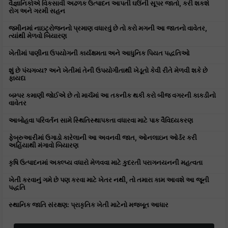
વૈજ્ઞાનિકોએ વિકસાવી અઢળક ઉત્પાદન આપતી ઘઉંની સૂપર જાતો, કરી શકશે
રોગ અને ગરમી સહન
જમીનમાં નાઇટ્રોજનનો પ્રમાણ વધારવું છે તો કરો મગની આ જાતનો વાવેતર,
ત્યાંથી મેળવો બિયારણ
ખેતીમાં પાણીના ઉપયોગની કાર્યક્ષમતા અને આધુનિક પિયત પદ્ધતિઓ
શું છે પંચગવ્ય? અને ખેતીમાં તેની ઉપયોગીતાથી ખેડૂતો કેવી રીતે મેળવી શકે છે
ફાયદા
બમ્પર કમાણી જોઈએ છે તો માર્ચમાં આ તકનીક થકી કરો બીજ વગરની કાકડીનો
વાવેતર
આબોહવા પરિવર્તન સામે સ્થિતિસ્થાપકતા વધારવા માટે પાક વૈવિધ્યકરણ
ફેબ્રુઆરીમાં ઉગાડો કારેલાની આ અવનવી જાત, ઓનલાઇન ઓર્ડર કરી
અહિંયાથી મંગાવો બિયારણ
કૃષિ ઉત્પાદનમાં અક્લ્પ્ય વધારો મેળવવા માટે કુદરતી પરાગનયનની મહત્વતા
ખેતી કરવાનું ગમે છે પણ કરવા માટે ખેતર નથી, તો તમારા કામ આવશે આ જૂની
પદ્ધતિ
સ્થાનિક જાતિ સંરક્ષણ: પ્રાકૃતિક ખેતી માટેનો મજબૂત આધાર