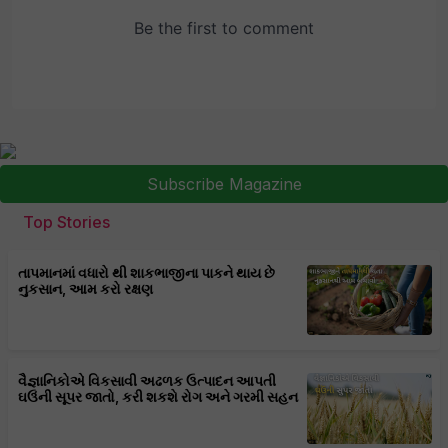
Subscribe Magazine
Top Stories
તાપમાનમાં વધારો થી શાકભાજીના પાકને થાય છે
નુકસાન, આમ કરો રક્ષણ
વૈજ્ઞાનિકોએ વિકસાવી અઢળક ઉત્પાદન આપતી
ઘઉંની સૂપર જાતો, કરી શકશે રોગ અને ગરમી સહન