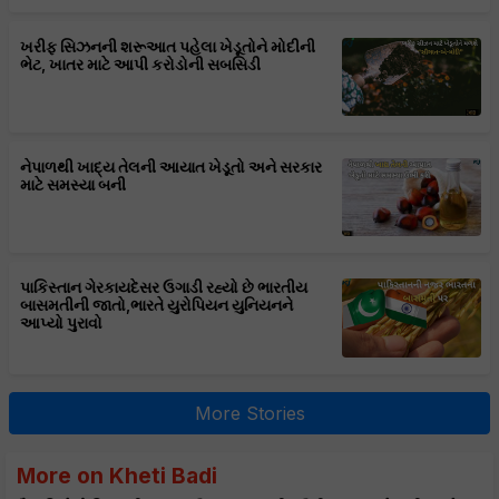
ખરીફ સિઝનની શરૂઆત પહેલા ખેડૂતોને મોદીની
ભેટ, ખાતર માટે આપી કરોડોની સબસિડી
નેપાળથી ખાદ્ય તેલની આયાત ખેડૂતો અને સરકાર
માટે સમસ્યા બની
પાકિસ્તાન ગેરકાયદેસર ઉગાડી રહ્યો છે ભારતીય
બાસમતીની જાતો,ભારતે યુરોપિયન યુનિયનને
આપ્યો પુરાવો
More Stories
More on Kheti Badi