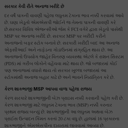
સરકાર કેવી રીતે અનાજ ખરીદે છે
દર વર્ષે પાકની વાવણી પહેલા લઘુતમ ટેકાના ભાવ નક્કી કરવામાં આવે
છે. ઘણા ખેડૂતો એમએસપી જોઈને જ તેમના પાકની વાવણી કરે
છે.સરકાર વિવિધ એજન્સીઓ જેમ કે FCI વગેરે દ્વારા ખેડૂતો પાસેથી
MSP પર અનાજ ખરીદે છે. સરકાર MSP પર ખરીદી કરીને
અનાજનો બફર સ્ટોક બનાવે છે. સરકારી ખરીદી બાદ આ અનાજ
એફસીઆઈ અને નાફેડના ગોડાઉનમાં સંગ્રહિત થાય છે. આ
અનાજનો ઉપયોગ જાહેર વિતરણ વ્યવસ્થા એટલે કે રાશન સિસ્ટમ
(PDS) માં ગરીબ લોકોને વહેંચવા માટે થાય છે. જો બજારમાં કોઈ
પણ અનાજમાં વધારો થાય તો સરકાર ખુલ્લા બજારમાં આ
સ્ટોકમાંથી અનાજ બહાર કાઢે છે અને ભાવને નિયંત્રિત કરે છે.
કેરળ શાકભાજી MSP આપવા વાળા પહેલા રાજ્ય
કેરળ સરકારે શાકભાજીની બેઝ પ્રાઇસ નક્કી કરવાની પહેલ કરી છે.
કેરળ શાકભાજી માટે લઘુતમ ટેકાના ભાવ (MSP) નક્કી કરનાર
પ્રથમ રાજ્ય બન્યું છે. શાકભાજીની આ લઘુતમ અથવા બેઝ
પ્રાઈસ ઉત્પાદન કિંમત કરતાં 20 ટકા વધુ છે. હાલમાં 16 પ્રકારના
શાકભાજીને એમએસપીના દાયરામાં લાવવામાં આવ્યા છે.