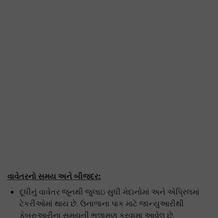
વાવેતરનો સમય અને બીજદર
:
દૂધીનું વાવેતર જૂનથી જુલાઇ સુધી મેદાનોમાં અને એપ્રિલમાં
ટેકરીઓમાં થાય છે. ઉનાળાના પાક માટે જાન્યુઆરીથી
ફેબ્રુઆરીના સમયની ભલામણ કરવામા આવેલ છે.