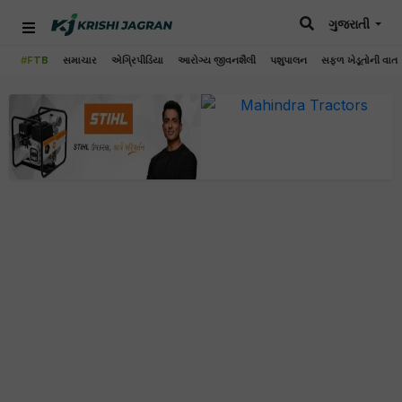
ગુજરાતી
#FTB
સમાચાર
એગ્રિપીડિયા
આરોગ્ય જીવનશૈલી
પશુપાલન
સફળ ખેડૂતોની વાત