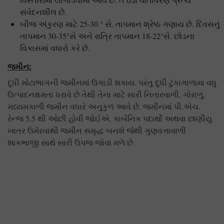
સંવેદનશીલ છે.
બીજ અંકુરણ માટે 25-30 ° સે. તાપમાન શ્રેષ્ઠ ગણાય છે. દિવસનું
તાપમાન 30-35°સે અને રાત્રિ તાપમાન 18-22°સે. છોડના
વિકાસમાં વધારો કરે છે.
જમીન:
દૂધી મોટાભાગની જમીનમાં ઉગાડી શકાય. પરંતુ દૂધી ટુંકાગાળામા વધુ
ઉત્પાદનક્ષમતા ધરાવે છે તેથી તેના માટે સારી નિતારવાળી, ગોરાળુ,
મધ્યમકાળી જમીન વધારે અનુકુળ આવે છે. જમીનમાં પી.એચ.
રેન્જ 5.5 થી ઓછી હોવી જોઈએ. કાર્બનિક પદાર્થો અથવા છાણીયુ
ખાતર ઉમેરવાથી જમીન સમૃદ્ધ બનશે જેથી ગુણવત્તાવાળી
શાકભાજી સાથે સારી ઉપજ જોવા મળે છે.