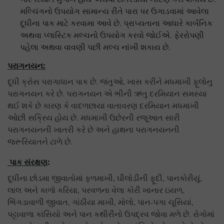
મલ્ચિંગનો ઉપયોગ સામાન્ય રીતે પારા પર ઉગાડવામાં આવેલા
દૂધીના પાક માટે કરવામા આવે છે. પ્રાપ્યતાના આધારે કાર્બનિક
અથવા પ્લાસ્ટિક મલ્ચનો ઉપયોગ કરવો જોઈએ. ફેરરોપણી
પહેલા અથવા વાવણી પછી મલ્ચ નાંખી શકાય છે.
પરાગનયન:
દૂધી ક્રોસ પરાગાધાન પાક છે. જંતુઓ, ખાસ કરીને મધમાખી ફૂલોનુ
પરાગનયન કરે છે. પરાગનયન એ ભીની ઋતુ દરમિયાન સમસ્યા
થઈ શકે છે કારણ કે વાદળછાયા વાતાવરણ દરમિયાન મધમાખી
ઓછી સક્રિય હોય છે. મધમાખી ઉછેરની રજૂઆત સારી
પરાગનયનની ખાતરી કરે છે અને હાથના પરાગનયનની
જરૂરિયાતને ટાળે છે.
પાક સંરક્ષણ
:
દૂધીના છોડમા જીવાતોમાં ફળમાખી, ઘીલોડીની ફૂદી, પાનકોરીયું,
લાલ અને કાળો કરિયા, પરવળના વેલા કોરી ખાનાર ઇયળ,
ભિંગડાવાળી જીવાત, ગાંઠીયા માખી, મોલો, પાન-પગા ચૂસિયાં,
પટ્ટાવાળા કાંસિયો અને પાન કથીરીનો ઉપદ્રવ જોવા મળે છે. રોગોમાં