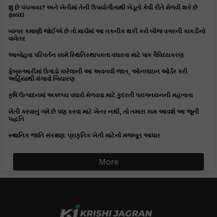
શું છે પંચગવ્ય? અને ખેતીમાં તેની ઉપયોગીતાથી ખેડૂતો કેવી રીતે મેળવી શકે છે
ફાયદા
બમ્પર કમાણી જોઈએ છે તો માર્ચમાં આ તકનીક થકી કરો બીજ વગરની કાકડીનો
વાવેતર
આબોહવા પરિવર્તન સામે સ્થિતિસ્થાપકતા વધારવા માટે પાક વૈવિધ્યકરણ
ફેબ્રુઆરીમાં ઉગાડો કારેલાની આ અવનવી જાત, ઓનલાઇન ઓર્ડર કરી
અહિંયાથી મંગાવો બિયારણ
કૃષિ ઉત્પાદનમાં અક્લ્પ્ય વધારો મેળવવા માટે કુદરતી પરાગનયનની મહત્વતા
ખેતી કરવાનું ગમે છે પણ કરવા માટે ખેતર નથી, તો તમારા કામ આવશે આ જૂની
પદ્ધતિ
સ્થાનિક જાતિ સંરક્ષણ: પ્રાકૃતિક ખેતી માટેનો મજબૂત આધાર
More