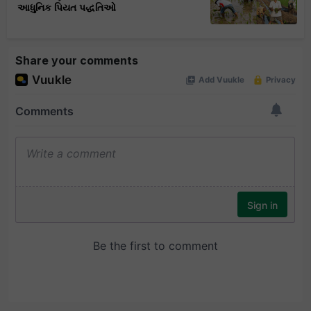
આધુનિક પિયત પદ્ધતિઓ
Share your comments