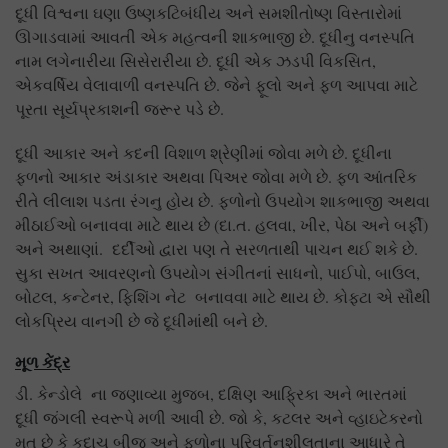
દૂધી વિશ્વના ઘણા ઉષ્ણકટિબંધીય અને સમશીતોષ્ણ વિસ્તારોમાં
ઊગાડવામાં આવતી એક મહત્વની શાકભાજી છે. દૂધીનુ વનસ્પતિ
નામ લગેનારીયા સિસેરારીયા છે. દૂધી એક ઝડપી વિકસિત,
એકવર્ષિય વેલાવાળી વનસ્પતિ છે. જેને ફૂલો અને ફળ આપવા માટે
પૂરતા સૂર્યપ્રકાશની જરૂર પડે છે.
દૂધી આકાર અને કદની વિશાળ શ્રેણીમાં જોવા મળે છે. દૂધીના
ફળનો આકાર અંડાકાર અથવા પિઅર જોવા મળે છે. ફળ આંતરિક
રીતે લીલાશ પડતા રંગનુ હોય છે. ફળોનો ઉપયોગ શાકભાજી અથવા
મીઠાઈઓ બનાવવા માટે થાય છે (દા.ત. હલવા, ખીર, પેઠા અને બર્ફી)
અને અથાણાં. દર્દીઓ દ્વારા પણ તે સરળતાથી પાચન થઈ શકે છે.
સુકા સખત આવરણનો ઉપયોગ સંગીતનાં સાધનો, પાઈપો, બાઉલ,
બોટલ, કન્ટેનર, ફિશિંગ નેટ બનાવવા માટે થાય છે. કોફ્ટા એ સૌથી
લોકપ્રિય વાનગી છે જે દૂધીમાંથી બને છે.
મૂળ કેંદ્ર
ડી. કેન્ડોલે ના જણાવ્યા મુજબ, દક્ષિણ આફ્રિકા અને ભારતમાં
દૂધી જંગલી સ્વરૂપે મળી આવી છે. જો કે, કટલર અને વ્હાઇટેકરનો
મત છે કે કદાચ બીજ અને ફળોના પરિવર્તનશીલતાના આધારે તે