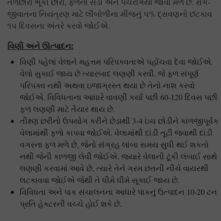
તળછારો ભૂકી છારો, ફળનો સડો અને પચરંગિયો જોવા મળે છે. રોગ-
જીવાતના નિયંત્રણ માટે લીંબોળીના મીંજનું ૫% દ્રાવણનો છંટકાવ
૧૫ દિવસના અંતરે કરવો જોઈએ.
વિણી અને ઊત્પાદન:
વિણી પહેલાં વેલાને મહત્તમ પરિપક્વતાએ પહોંચવા દેવા જોઈએ.
વેલો સુકાઈ જાય છે ત્યારબાદ લણણી કરવી. જે ફળ સંપૂર્ણ
પરિપક્વ નથી અથવા ઇજાગ્રસ્ત થયા છે તેનો નાશ કરવો
જોઈએ. વિવિધતાના આધારે વાવણી કર્યા પછી 60-120 દિવસ પછી
ફળ લણણી માટે તૈયાર થાય છે.
તીક્ષ્ણ છરીનો ઉપયોગ કરીને છેડાથી 3-4 ઇંચ છોડીને કાળજીપૂર્વક
વેલામાંથી ફળો કાપવા જોઈએ. વેલામાંથી દાંડી તૂટી જવાથી દાંડી
વગરના ફળ મળે છે, જેનો સંગ્રહ લાંબા સમય સુધી થઈ શકતો
નથી જેની કાળજી લેવી જોઈએ. જ્યારે વેલાની ટૂંકી લંબાઈ સાથે
લણણી કરવામાં આવે છે, ત્યારે તેને ગરમ છતની નીચે વાયરથી
લટકાવવા જોઈએ જેથી તે ધીમે ધીમે સૂકાઈ જાય છે.
વિવિધતા અને પાક સંચાલનના આધારે પાકનું ઉત્પાદન 10-20 ટન
પ્રતિ હેક્ટરની વચ્ચે હોઈ શકે છે.