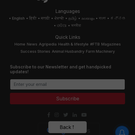
Languages
English
हिंदी
मराठी
ਪੰਜਾਬੀ
தமிழ்
മലയാളം
বাংলা
ಕನ್ನಡ
ଓଡିଆ
অসমীয়া
Quick Links
Home
News
Agripedia
Health & lifestyle
#FTB
Magazines
Success Stories
Animal Husbandry
Farm Machinery
Subscribe to our Newsletter and get handpicked
updates!
Subscribe
Back