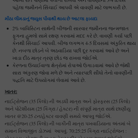
પહેલા જમીનને સિંચાઈ આપવી એ વાવણી માટે લાભકારી છે.
મીઠા લીમડાનું જ્યુસ પીવાથી થાય છે આટલા ફાયદા
2% બાવિસ્ટિન સાથેની બીજની સારવાર જમીનના જન્મજાત
ફૂગના હુમલો સામે રક્ષણ કરવામાં મદદ કરે છે. વાવણી કર્યા પછી
કેનથી સિંચાઈ આપવી. બીજ લગભગ 4-5 દિવસમાં અંકુરિત થાય
છે. નબળા છોડને બે અઠવાડિયા પછી દૂર કરવામાં આવે છે અને
ખાડા દીઠ માત્ર ત્રણ છોડ જ રાખવા જોઈએ.
કેરળના ઉંચાઈવાળા ક્ષેત્રોમાં રોપાઓ ઉગાડવામાં આવે છે જેથી
સારા અંકુરણ જોવા મળે છે અને ત્યારપછી સીધો તેનો વાવણીની
પદ્ધતિ માટે ઉપયોગમાં લેવામાં આવે છે.
ખાતર
:
નાઈટ્રોજન (35 કિલો) ની અડધી માત્રા અને ફોસ્ફરસ (25 કિલો)
અને પોટેશીયમ (25 કિગ્રા / હેક્ટર) ની સંપૂર્ણ માત્રા સાથે છાણીયુ
ખાતર @20-25 ટન/હેક્ટર વાવણી સમયે આપવુ જોઈએ.
નાઈટ્રોજન (35 કિલો) ની બાકીની માત્રા પખવાડિયાના અંતમાં બે
સમાન વિભાજીત ડોઝમાં આપવું. 70:25:25 કિગ્રા નાઈટ્રોજન :