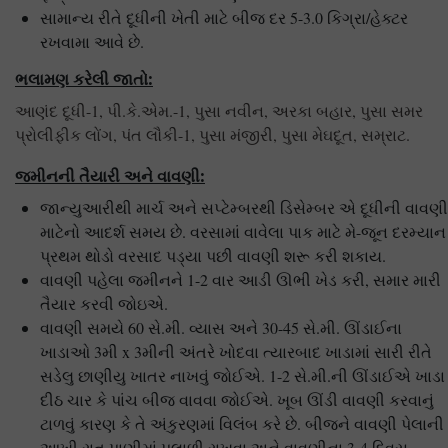
સામાન્ય રીતે દૂધીની ખેતી માટે બીજ દર 5-3.0 કિગ્રા/હેક્ટર
રખવામા આવે છે.
ભલામણ કરેલી જાતો:
આણંદ દૂધી-1, પી.કે.એમ.-1, પુસા નવીન, અરકા બહાર, પુસા સમર
પ્રોલીફીક લોંગ, પંત લૌકી-1, પુસા મંજીરી, પુસા મેઘદૂત, સમ્રાટ.
જમીનની તૈયારી અને વાવણી:
જાન્યુઆરીથી માર્ચ અને સપ્ટેમ્બરથી ડિસેમ્બર એ દૂધીની વાવણી
માટેનો આદર્શ સમય છે. વરસામાં વાવેલા પાક માટે મે-જૂન દરમ્યાન
પ્રથમ થોડો વરસાદ પડ્યા પછી વાવણી શરૂ કરી શકાય.
વાવણી પહેલા જમીનને 1-2 વાર આડી ઊભી ખેડ કરી, સમાર મારી
તૈયાર કરવી જોઇએ.
વાવણી સમયે 60 સે.મી. વ્યાસ અને 30-45 સે.મી. ઊંડાઈના
ખાડાઓ 3મી x 3મીની અંતરે ખોદવા ત્યારબાદ ખાડામાં સારી રીતે
સડેલુ છાણીયુ ખાતર નાખવું જોઈએ. 1-2 સે.મી.ની ઊંડાઈએ ખાડા
દીઠ ચાર કે પાંચ બીજ વાવવા જોઈએ. ખૂબ ઊંડી વાવણી કરવાનું
ટાળવું કારણ કે તે અંકુરણમાં વિલંબ કરે છે. બીજને વાવણી પેલાની
આખી રાત પાણીમાં પલાળી રાખવા અને વાવણીના 3-4 દિવસ