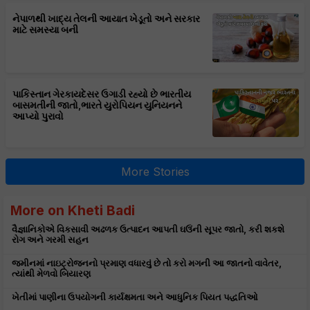
નેપાળથી ખાદ્ય તેલની આયાત ખેડૂતો અને સરકાર
માટે સમસ્યા બની
પાકિસ્તાન ગેરકાયદેસર ઉગાડી રહ્યો છે ભારતીય
બાસમતીની જાતો,ભારતે યુરોપિયન યુનિયનને
આપ્યો પુરાવો
More Stories
More on Kheti Badi
વૈજ્ઞાનિકોએ વિકસાવી અઢળક ઉત્પાદન આપતી ઘઉંની સૂપર જાતો, કરી શકશે
રોગ અને ગરમી સહન
જમીનમાં નાઇટ્રોજનનો પ્રમાણ વધારવું છે તો કરો મગની આ જાતનો વાવેતર,
ત્યાંથી મેળવો બિયારણ
ખેતીમાં પાણીના ઉપયોગની કાર્યક્ષમતા અને આધુનિક પિયત પદ્ધતિઓ