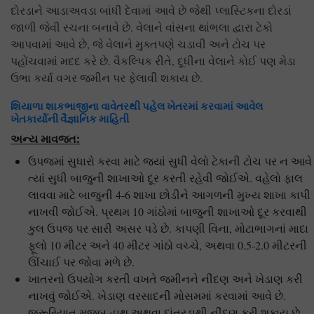
દોરડાને આડાઅવડા બાંધી દેવામાં આવે છે જેથી પ્લાસ્ટિકના દોરડાં
જાળી જેવી રચના બનાવે છે. વેલાને વાંસના થાંભલા દ્વારા ટેકો
આપવામાં આવે છે, જે વેલાને મુક્તપણે ચડાવી અને ટોચ પર
પહોંચવામાં મદદ કરે છે. વૈકલ્પિક રીતે, દૂધીના વેલાને કોઈ પણ મેડા
ઉભા કર્યા વગર જમીન પર ફેલાવી શકાય છે.
શિયાળા શાકભાજીના વાવેતરથી પહેલ ખેતરમાં કરવામાં આવેલ
ખેતકાર્યોની વૈજ્ઞાનિક માહિતી
અન્ય માવજત:
ઉપજમાં સુધારો કરવા માટે જ્યાં સુધી વેલો ટેકાની ટોચ પર ન આવે
ત્યાં સુધી બાજુની શાખાઓ દૂર કરતી રહેવી જોઈએ. વહેલો ફાલ
લાવવા માટે બાજુની 4-6 શાખા છોડીને આગળની મુખ્ય શાખા કાપી
નાખવી જોઈએ. પ્રથમ 10 ગાંઠોમાં બાજુની શાખાઓ દૂર કરવાથી
કુલ ઉપજ પર સારી અસર પડે છે. કાપણી વિના, મોટાભાગનાં માદા
ફૂલો 10 મીટર અને 40 મીટર ગાંઠો વચ્ચે, અથવા 0.5-2.0 મીટરની
ઊંચાઈ પર જોવા મળે છે.
ખાતરનો ઉપયોગ કરતી વખતે જમીનને નીંદણ અને ખેડાણ કરી
નાખવું જોઈએ. ખેડાણ વરસાદની મોસમમાં કરવામાં આવે છે.
જરૂરિયાત મુજબ હાથ અથવા દાંતરડાથી નીંદણ કરી શકાય છે.