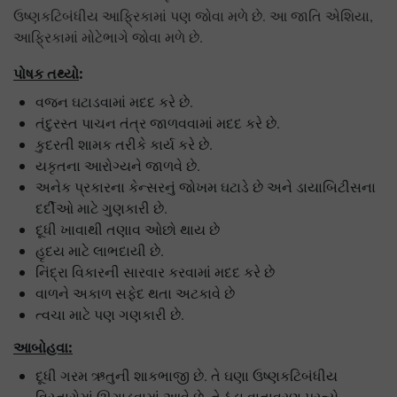
ઉષ્ણકટિબંધીય આફ્રિકામાં પણ જોવા મળે છે. આ જાતિ એશિયા,
આફ્રિકામાં મોટેભાગે જોવા મળે છે.
પોષક તથ્યો
:
વજન ઘટાડવામાં મદદ કરે છે.
તંદુરસ્ત પાચન તંત્ર જાળવવામાં મદદ કરે છે.
કુદરતી શામક તરીકે કાર્ય કરે છે.
યકૃતના આરોગ્યને જાળવે છે.
અનેક પ્રકારના કેન્સરનું જોખમ ઘટાડે છે અને ડાયાબિટીસના
દર્દીઓ માટે ગુણકારી છે.
દૂધી ખાવાથી તણાવ ઓછો થાય છે
હૃદય માટે લાભદાયી છે.
નિંદ્રા વિકારની સારવાર કરવામાં મદદ કરે છે
વાળને અકાળ સફેદ થતા અટકાવે છે
ત્વચા માટે પણ ગણકારી છે.
આબોહવા:
દૂધી ગરમ ઋતુની શાકભાજી છે. તે ઘણા ઉષ્ણકટિબંધીય
વિસ્તારોમાં ઊગાડવામાં આવે છે. તે ઠંડા વાતાવરણ પ્રત્યે