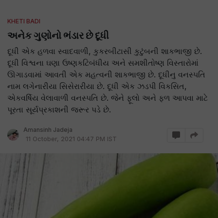
KHETI BADI
અનેક ગુણોનો ભંડાર છે દૂધી
દૂધી એક હળવા સ્વાદવાળી, કુકરબીટાસી કુટુંબની શાકભાજી છે.
દૂધી વિશ્વના ઘણા ઉષ્ણકટિબંધીય અને સમશીતોષ્ણ વિસ્તારોમાં
ઊગાડવામાં આવતી એક મહત્વની શાકભાજી છે. દૂધીનુ વનસ્પતિ
નામ લગેનારીયા સિસેરારીયા છે. દૂધી એક ઝડપી વિકસિત,
એકવર્ષિય વેલાવાળી વનસ્પતિ છે. જેને ફૂલો અને ફળ આપવા માટે
પૂરતા સૂર્યપ્રકાશની જરૂર પડે છે.
Amansinh Jadeja
11 October, 2021 04:47 PM IST