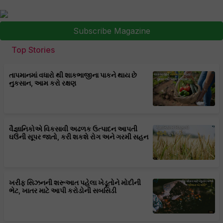
Subscribe Magazine
Top Stories
તાપમાનમાં વધારો થી શાકભાજીના પાકને થાય છે
નુકસાન, આમ કરો રક્ષણ
વૈજ્ઞાનિકોએ વિકસાવી અઢળક ઉત્પાદન આપતી
ઘઉંની સૂપર જાતો, કરી શકશે રોગ અને ગરમી સહન
ખરીફ સિઝનની શરૂઆત પહેલા ખેડૂતોને મોદીની
ભેટ, ખાતર માટે આપી કરોડોની સબસિડી