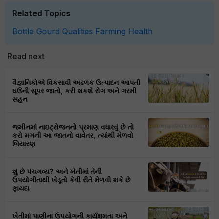
Related Topics
Bottle Gourd
Qualities
Farming
Health
Read next
વૈજ્ઞાનિકોએ વિકસાવી અઢળક ઉત્પાદન આપતી
ઘઉંની સૂપર જાતો, કરી શકશે રોગ અને ગરમી
સહન
જમીનમાં નાઇટ્રોજનનો પ્રમાણ વધારવું છે તો
કરો મગની આ જાતનો વાવેતર, ત્યાંથી મેળવો
બિયારણ
શું છે પંચગવ્ય? અને ખેતીમાં તેની
ઉપયોગીતાથી ખેડૂતો કેવી રીતે મેળવી શકે છે
ફાયદા
ખેતીમાં પાણીના ઉપયોગની કાર્યક્ષમતા અને