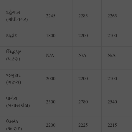
દહેગામ
2245
2285
2265
(ગાંધીનગર)
દાહોદ
1800
2200
2100
સિદ્ધપુર
N/A
N/A
N/A
(પાટણ)
જંબુસર
2000
2200
2100
(ભરૂચ)
ધાનેરા
2300
2780
2540
(બનાસકાંઠા)
ઉમરેઠ
2200
2225
2215
(આણંદ)