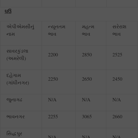
ઘઉં
એપીએમસીનું
ન્યૂનતમ
મહત્મ
સરેરાશ
નામ
ભાવ
ભાવ
ભાવ
સાવરકુંડલા
2200
2850
2525
(અમરેલી)
દહેગામ
2250
2650
2450
(ગાંધીનગર)
જુનાગઢ
N/A
N/A
N/A
ભાવનગર
2255
3065
2660
સિદ્ધપુર
N/A
N/A
N/A