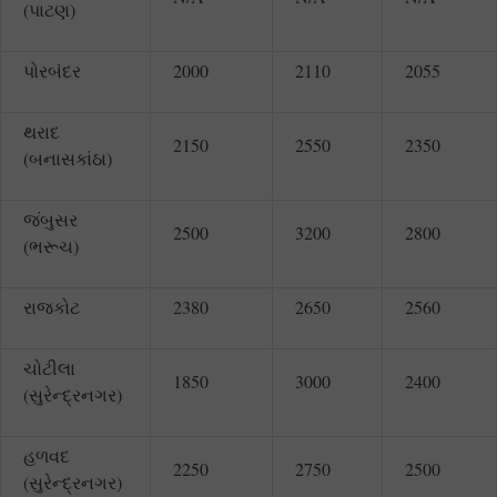
(પાટણ)
પોરબંદર
2000
2110
2055
થરાદ
2150
2550
2350
(બનાસકાંઠા)
જંબુસર
2500
3200
2800
(ભરૂચ)
રાજકોટ
2380
2650
2560
ચોટીલા
1850
3000
2400
(સુરેન્દ્રનગર)
હળવદ
2250
2750
2500
(સુરેન્દ્રનગર)