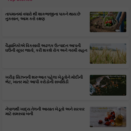
તાપમાનમાં વધારો થી શાકભાજીના પાકને થાય છે
નુકસાન, આમ કરો રક્ષણ
વૈજ્ઞાનિકોએ વિકસાવી અઢળક ઉત્પાદન આપતી
ઘઉંની સૂપર જાતો, કરી શકશે રોગ અને ગરમી સહન
ખરીફ સિઝનની શરૂઆત પહેલા ખેડૂતોને મોદીની
ભેટ, ખાતર માટે આપી કરોડોની સબસિડી
નેપાળથી ખાદ્ય તેલની આયાત ખેડૂતો અને સરકાર
માટે સમસ્યા બની