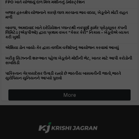
FPO ખાતે યોજાયું દાળ મિલ મશીનનું ડેમોસ્ટ્રેશન
બજાર હસ્તક્ષેપ યોજનાને કારણે લાલ મરચાના ભાવ વધ્યા, ખેડૂતોને મોટી રાહત
મળી
બાવળા, અમદાવાદ ખાતે ઇરેડિયેશન પ્લાન્ટથી નવપૂર્ણા ફાર્મર પ્રોડ્યૂસર કંપની
લિમિટેડ (એફપીઓ) દ્વારા પ્રથમ વખત “કેસર કેરી” નિકાસ – ખેડૂતોએ વ્યક્ત
કરી ખુશી
એશિયા ડોન બાયો-કેર દ્વારા તાલીમ વર્કશોપનું આયોજન કરવામાં આવ્યું
ખરીફ સિઝનની શરૂઆત પહેલા ખેડૂતોને મોદીની ભેટ, ખાતર માટે આપી કરોડોની
સબસિડી
પાકિસ્તાન ગેરકાયદેસર ઉગાડી રહ્યો છે ભારતીય બાસમતીની જાતો,ભારતે
યુરોપિયન યુનિયનને આપ્યો પુરાવો
More