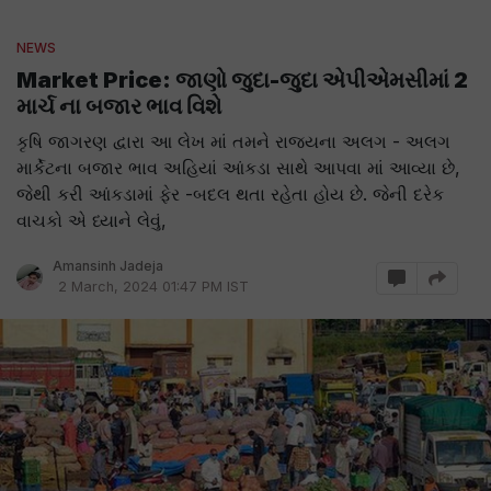
NEWS
Market Price: જાણો જુદા-જુદા એપીએમસીમાં 2
માર્ચ ના બજાર ભાવ વિશે
કૃષિ જાગરણ દ્વારા આ લેખ માં તમને રાજયના અલગ - અલગ
માર્કેટના બજાર ભાવ અહિયાં આંકડા સાથે આપવા માં આવ્યા છે,
જેથી કરી આંકડામાં ફેર -બદલ થતા રહેતા હોય છે. જેની દરેક
વાચકો એ ધ્યાને લેવું,
Amansinh Jadeja
2 March, 2024 01:47 PM IST