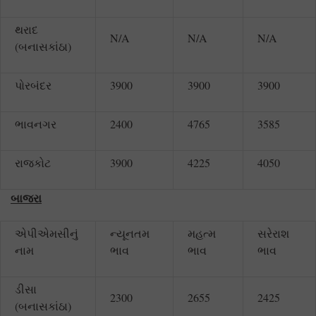
થરાદ
N/A
N/A
N/A
(બનાસકાંઠા)
પોરબંદર
3900
3900
3900
ભાવનગર
2400
4765
3585
રાજકોટ
3900
4225
4050
બાજરા
એપીએમસીનું
ન્યૂનતમ
મહત્મ
સરેરાશ
નામ
ભાવ
ભાવ
ભાવ
ડીસા
2300
2655
2425
(બનાસકાંઠા)