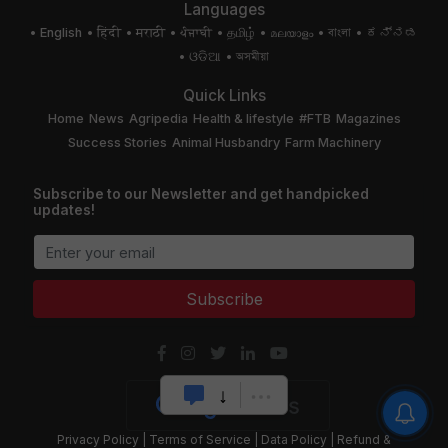
Languages
English
हिंदी
मराठी
ਪੰਜਾਬੀ
தமிழ்
മലയാളം
বাংলা
ಕನ್ನಡ
ଓଡିଆ
অসমীয়া
Quick Links
Home
News
Agripedia
Health & lifestyle
#FTB
Magazines
Success Stories
Animal Husbandry
Farm Machinery
Subscribe to our Newsletter and get handpicked
updates!
Subscribe
Privacy Policy
|
Terms of Service
|
Data Policy
|
Refund &