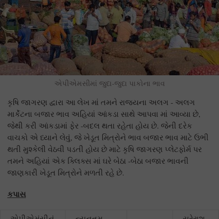
એપીએમસીમાં જુદા-જુદા પાકોના ભાવ
કૃષિ જાગરણ દ્વારા આ લેખ માં તમને રાજયના અલગ - અલગ
માર્કેટના બજાર ભાવ અહિયાં આંકડા સાથે આપવા માં આવ્યા છે,
જેથી કરી આંકડામાં ફેર -બદલ થતા રહેતા હોય છે. જેની દરેક
વાચકો એ ધ્યાને લેવું, જે ખેડૂત મિત્રોને ભાવ બજાર ભાવ માટે ઉભી
થતી મુશ્કેલી વેઠવી પડતી હોય છે માટે કૃષિ જાગરણ પ્લેટફોર્મ પર
તમને અહિયાં એક ક્લિક્સ માં ઘરે બેઠા -બેઠા બજાર ભાવની
જાણકારી ખેડૂત મિત્રોને મળતી રહે છે.
કપાસ
એપીએમંસીનું
ન્યૂનતમ
સરેરાશ