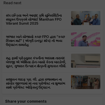
Read next
સંપ ઇન્ડિયા અને આણંદ કૃષિ યુનિવર્સિટીના
સંયુક્ત ઉપક્રમે યોજાઈ Manthan FPO
Vibrant Sumit 2025
અંજાર ખાતે યોજાયો કચ્છ FPO દ્વારા “કચ્છ
કિસાન માર્ટ” ( એગ્રી ઇનપુટ શોપ) નો ભવ્ય
ઉદ્ઘાટન સમારોહ
રાહ ફાર્મા પ્રોડ્યુસર કંપનીના અધ્યક્ષ તારાચંદ
બેલજી એ એશિયા ડોન-બાયો કેરના બારડોલી,
સુરત, ગુજરાત ઉત્પાદન ક્ષેત્રની મુલાકાત લીધી.
સજીવન લાઇફ પ્રા. લી. દ્વારા રાજસ્થાન ના
સાંચોર જીલ્લામાં માં નવા પ્રોજેક્ટ ના શુભારંભ
સાથે પ્રોજેક્ટ ઓફિસનું ઉદ્ઘાટન.
Share your comments