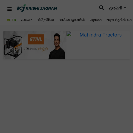
ગુજરાતી
#FTB
સમાચાર
એગ્રિપીડિયા
આરોગ્ય જીવનશૈલી
પશુપાલન
સફળ ખેડૂતોની વાત