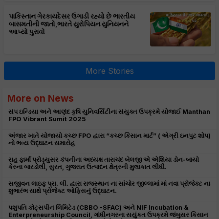
પાકિસ્તાન ગેરકાયદેસર ઉગાડી રહ્યો છે ભારતીય
બાસમતીની જાતો,ભારતે યુરોપિયન યુનિયનને
આપ્યો પુરાવો
More Stories
More on News
સંપ ઇન્ડિયા અને આણંદ કૃષિ યુનિવર્સિટીના સંયુક્ત ઉપક્રમે યોજાઈ Manthan
FPO Vibrant Sumit 2025
અંજાર ખાતે યોજાયો કચ્છ FPO દ્વારા “કચ્છ કિસાન માર્ટ” ( એગ્રી ઇનપુટ શોપ)
નો ભવ્ય ઉદ્ઘાટન સમારોહ
રાહ ફાર્મા પ્રોડ્યુસર કંપનીના અધ્યક્ષ તારાચંદ બેલજી એ એશિયા ડોન-બાયો
કેરના બારડોલી, સુરત, ગુજરાત ઉત્પાદન ક્ષેત્રની મુલાકાત લીધી.
સજીવન લાઇફ પ્રા. લી. દ્વારા રાજસ્થાન ના સાંચોર જીલ્લામાં માં નવા પ્રોજેક્ટ ના
શુભારંભ સાથે પ્રોજેક્ટ ઓફિસનું ઉદ્ઘાટન.
પશુપતિ કોટ્સપીન લિમિટેડ (CBBO -SFAC) અને NIF Incubation &
Enterpreneurship Council, ગાંધીનગરના સયુંકત ઉપક્રમે જંબુસર કિસાન