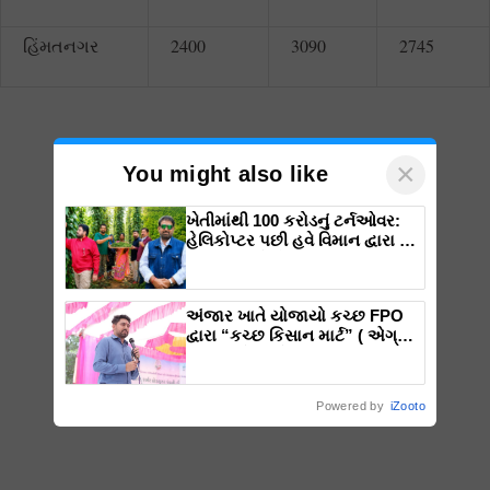
હિંમતનગર
2400
3090
2745
×
You might also like
ખેતીમાંથી 100 કરોડનું ટર્નઓવર:
હેલિકોપ્ટર પછી હવે વિમાન દ્વારા કૃષિ
ક્રાંતિ લાવશે ડૉ. રાજારામ ત્રિપાઠી
અંજાર ખાતે યોજાયો કચ્છ FPO
દ્વારા “કચ્છ કિસાન માર્ટ” ( એગ્રી
ઇનપુટ શોપ) નો ભવ્ય ઉદ્ઘાટન
સમારોહ
Powered by
iZooto