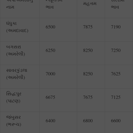
મહત્તમ
નામ
ભાવ
ભાવ
ધંધુકા
6500
7875
7190
(અમદાવાદ)
બગસરા
6250
8250
7250
(અમરેલી)
સાવરકુંડલા
7000
8250
7625
(અમરેલી)
સિદ્ધપુર
6675
7675
7125
(પાટણ)
જંબુસર
6400
6800
6600
(ભરૂચ)