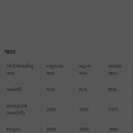
જુવાર
એપીએમસીનું
ન્યૂનતમ
મહત્મ
સરેરાશ
નામ
ભાવ
ભાવ
ભાવ
અમરેલી
N/A
N/A
N/A
સાવરકુંડલા
2500
4250
3375
(અમરેલી)
જંબુસર
2600
3200
2800