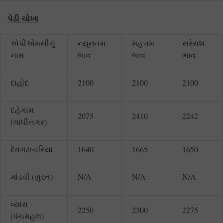
પેડી ચોખા
એપીએમસીનું
ન્યૂનતમ
મહત્તમ
સરેરાશ
નામ
ભાવ
ભાવ
ભાવ
દાહોદ
2100
2100
2100
દહેગામ
2075
2410
2242
(ગાંધીનગર)
દેવગઢબારિયા
1640
1665
1650
માંડવી (સુરત)
N/A
N/A
N/A
વ્યારા
2250
2300
2275
(પંચમહલ)