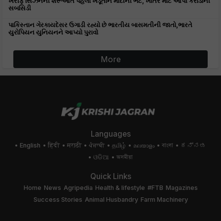
ખરીફ સિઝનની શરૂઆત પહેલા ખેડૂતોને મોદીની ભેટ, ખાતર માટે આપી કરોડોની
સબસિડી
પાકિસ્તાન ગેરકાયદેસર ઉગાડી રહ્યો છે ભારતીય બાસમતીની જાતો,ભારતે
યુરોપિયન યુનિયનને આપ્યો પુરાવો
More
Languages
English
हिंदी
मराठी
ਪੰਜਾਬੀ
தமிழ்
മലയാളം
বাংলা
ಕನ್ನಡ
ଓଡିଆ
অসমীয়া
Quick Links
Home
News
Agripedia
Health & lifestyle
#FTB
Magazines
Success Stories
Animal Husbandry
Farm Machinery