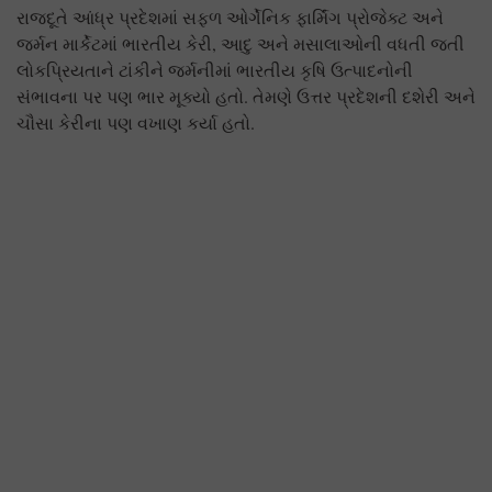
રાજદૂતે આંધ્ર પ્રદેશમાં સફળ ઓર્ગેનિક ફાર્મિંગ પ્રોજેક્ટ અને
જર્મન માર્કેટમાં ભારતીય કેરી, આદુ અને મસાલાઓની વધતી જતી
લોકપ્રિયતાને ટાંકીને જર્મનીમાં ભારતીય કૃષિ ઉત્પાદનોની
સંભાવના પર પણ ભાર મૂક્યો હતો. તેમણે ઉત્તર પ્રદેશની દશેરી અને
ચૌસા કેરીના પણ વખાણ કર્યા હતો.