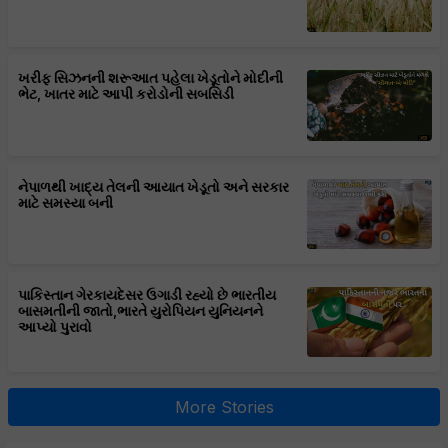
ખરીફ સિઝનની શરૂઆત પહેલા ખેડૂતોને મોદીની
ભેટ, ખાતર માટે આપી કરોડોની સબસિડી
નેપાળથી ખાદ્ય તેલની આયાત ખેડૂતો અને સરકાર
માટે સમસ્યા બની
પાકિસ્તાન ગેરકાયદેસર ઉગાડી રહ્યો છે ભારતીય
બાસમતીની જાતો,ભારતે યુરોપિયન યુનિયનને
આપ્યો પુરાવો
More Stories