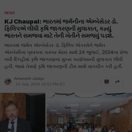
NEWS
KJ Chaupal: ભારતમાં જર્મનીના એમ્બેસેડર ડો.
ફિલિપએ લીધી કૃષિ જાગરણની મુલાકાત, કહ્યું
ભારતને સમજવા માટે તેની ખેતીને સમજવું પડશે.
ભારતમાં જર્મન એમ્બેસેડર ડૉ. ફિલિપ એકરમેને જર્મન
એમ્બેસીના પ્રવક્તા કાસ્પર મેયર સાથે 24 જુલાઈ, 2024ના રોજ
નવી દિલ્હીમાં કૃષિ જાગરણના મુખ્ય કાર્યાલયની મુલાકાત લીધી
હતી. જ્યાં તેમણે કૃષિ જાગરણની ટીમ સાથે વાતચીત કરી હતી.
Amansinh Jadeja
24 July, 2024 05:52 PM IST