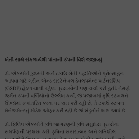
ખેતી સાથે સંકળાયેલી પોતાની કંપની વિશે જણાવ્યું
ડૉ. એકરમેને કુદરતી અને ટકાઉ ખેતી પદ્ધતિઓને પ્રોત્સાહન
આપવા માટે ગ્રીન એન્ડ સસ્ટેનેબલ ડેવલપમેન્ટ પાર્ટનરશિપ
(GSDP) હેઠળ ચાલી રહેલા પ્રયાસોની પણ ચર્ચા કરી હતી. તેમણે
જર્મન કંપની વર્બિયોનો ઉલ્લેખ કર્યો, જે પંજાબમાં કૃષિ સ્ટબલને
ઊર્જામાં રૂપાંતરિત કરવા પર કામ કરી રહી છે, તે ટકાઉ સ્ટબલ
મેનેજમેન્ટનું મોડેલ ઓફર કરી રહી છે જે ખેડૂતોને લાભ આપે છે.
ડૉ. ફિલિપ એકરમેને કૃષિ જાગરણની કૃષિ સમુદાય પ્રત્યેના
સમર્પણની પ્રશંસા કરી, કૃષિના સકારાત્મક અને ગતિશીલ
પાસાઓને ઉજાગર કરવાના તેના પ્રયાસોની પ્રશંસા કરી અને