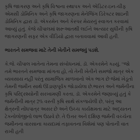
કૃષિ જાગરણ અને કૃષિ વિશ્વના સ્થાપક અને એડિટર-ઇન-ચીફ
એમસી ડોમિનિક અને કૃષિ જાગરણના મેનેજિંગ ડિરેક્ટર શાઇની
ડોમિનિક દ્વારા ડૉ. એકરમેન અને કેસ્પર મેયરનું સ્વાગત કરવામાં
આવ્યું હતું. કેજે ચૌપાલમાં શરૂઆતથી લઈને અત્યાર સુધીની કૃષિ
જાગરણની સફર એક વીડિયો દ્વારા બતાવવામાં આવી હતી.
ભારતને સમજવા માટે તેની ખેતીને સમજવું પડશે.
કે.જે. ચૌપાલ ખાતેના તેમના સંબોધનમાં, ડૉ. એકરમેને કહ્યું, “જો
તમે ભારતને સમજવા માંગતા હો, તો તેની ખેતીને સમજો માત્ર એક
વ્યવસાય નહીં પરંતુ સામાજિક માળખાનો એક ભાગ છે જેમાં ખેડૂતો
તેમની જમીન સાથે ઊંડાણપૂર્વક જોડાયેલા છે.ભારત અને જર્મનીના
કૃષિ પરિદ્રશ્યોની સરખામણી કરતા, ડૉ. એકરમેને જણાવ્યું હતું કે
જર્મનીની માત્ર 2% વસ્તી કૃષિ સાથે સંકળાયેલી છે, પરંતુ આ
ક્ષેત્રની નોંધપાત્ર અસર છે અને ઉચ્ચ કાર્યક્ષમતા માટે અદ્યતન
ટેકનોલોજીનો લાભ ઉઠાવે છે. તે ઉત્તર અને દક્ષિણ જર્મની વચ્ચેના
જમીનના વારસાના કાયદામાં તફાવતના વિશેમાં પણ પોતાની વાત
રાખી હતી