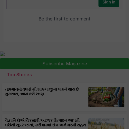
Subscribe Magazine
Top Stories
તાપમાનમાં વધારો થી શાકભાજીના પાકને થાય છે
નુકસાન, આમ કરો રક્ષણ
વૈજ્ઞાનિકોએ વિકસાવી અઢળક ઉત્પાદન આપતી
ઘઉંની સૂપર જાતો, કરી શકશે રોગ અને ગરમી સહન