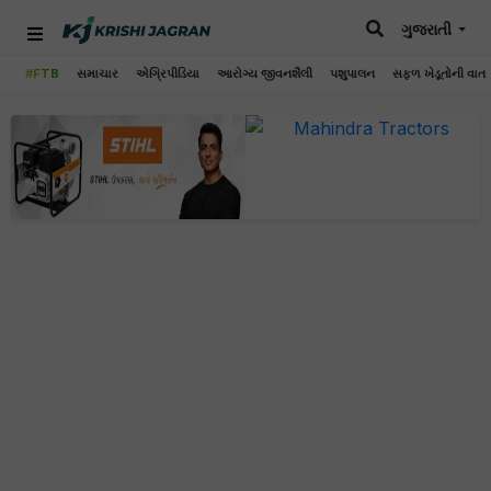
ગુજરાતી
#FTB
સમાચાર
એગ્રિપીડિયા
આરોગ્ય જીવનશૈલી
પશુપાલન
સફળ ખેડૂતોની વાત