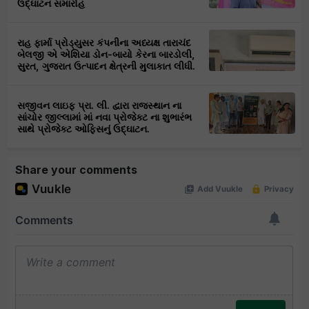
ઉદ્ઘાટન સમારોહ
રાહ ફાર્મા પ્રોડ્યુસર કંપનીના અધ્યક્ષ તારાચંદ
બેલજી એ એશિયા ડોન-બાયો કેરના બારડોલી,
સુરત, ગુજરાત ઉત્પાદન ક્ષેત્રની મુલાકાત લીધી.
સજીવન લાઇફ પ્રા. લી. દ્વારા રાજસ્થાન ના
સાંચોર જીલ્લામાં માં નવા પ્રોજેક્ટ ના શુભારંભ
સાથે પ્રોજેક્ટ ઓફિસનું ઉદ્ઘાટન.
Share your comments