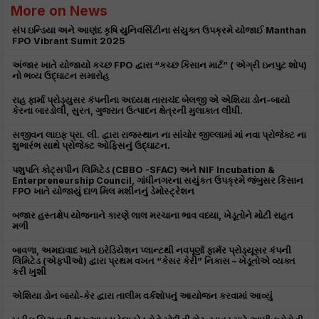
More on News
સંપ ઇન્ડિયા અને આણંદ કૃષિ યુનિવર્સિટીના સંયુક્ત ઉપક્રમે યોજાઈ Manthan
FPO Vibrant Sumit 2025
અંજાર ખાતે યોજાયો કચ્છ FPO દ્વારા “કચ્છ કિસાન માર્ટ” ( એગ્રી ઇનપુટ શોપ)
નો ભવ્ય ઉદ્ઘાટન સમારોહ
રાહ ફાર્મા પ્રોડ્યુસર કંપનીના અધ્યક્ષ તારાચંદ બેલજી એ એશિયા ડોન-બાયો
કેરના બારડોલી, સુરત, ગુજરાત ઉત્પાદન ક્ષેત્રની મુલાકાત લીધી.
સજીવન લાઇફ પ્રા. લી. દ્વારા રાજસ્થાન ના સાંચોર જીલ્લામાં માં નવા પ્રોજેક્ટ ના
શુભારંભ સાથે પ્રોજેક્ટ ઓફિસનું ઉદ્ઘાટન.
પશુપતિ કોટ્સપીન લિમિટેડ (CBBO -SFAC) અને NIF Incubation &
Enterpreneurship Council, ગાંધીનગરના સયુંકત ઉપક્રમે જંબુસર કિસાન
FPO ખાતે યોજાયું દાળ મિલ મશીનનું ડેમોસ્ટ્રેશન
બજાર હસ્તક્ષેપ યોજનાને કારણે લાલ મરચાના ભાવ વધ્યા, ખેડૂતોને મોટી રાહત
મળી
બાવળા, અમદાવાદ ખાતે ઇરેડિયેશન પ્લાન્ટથી નવપૂર્ણા ફાર્મર પ્રોડ્યૂસર કંપની
લિમિટેડ (એફપીઓ) દ્વારા પ્રથમ વખત “કેસર કેરી” નિકાસ – ખેડૂતોએ વ્યક્ત
કરી ખુશી
એશિયા ડોન બાયો-કેર દ્વારા તાલીમ વર્કશોપનું આયોજન કરવામાં આવ્યું