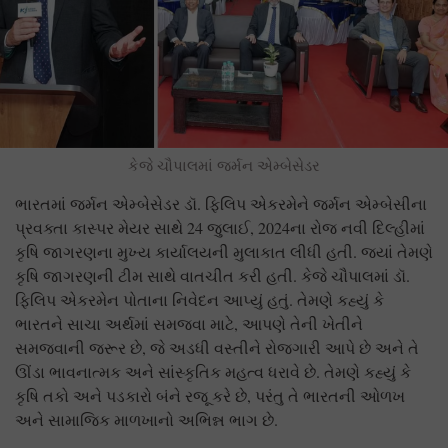
કેજે ચૌપાલમાં જર્મન એમ્બેસેડર
ભારતમાં જર્મન એમ્બેસેડર ડૉ. ફિલિપ એકરમેને જર્મન એમ્બેસીના
પ્રવક્તા કાસ્પર મેયર સાથે 24 જુલાઈ, 2024ના રોજ નવી દિલ્હીમાં
કૃષિ જાગરણના મુખ્ય કાર્યાલયની મુલાકાત લીધી હતી. જ્યાં તેમણે
કૃષિ જાગરણની ટીમ સાથે વાતચીત કરી હતી. કેજે ચૌપાલમાં ડૉ.
ફિલિપ એકરમેન પોતાના નિવેદન આપ્યું હતું. તેમણે કહ્યું કે
ભારતને સાચા અર્થમાં સમજવા માટે, આપણે તેની ખેતીને
સમજવાની જરૂર છે, જે અડધી વસ્તીને રોજગારી આપે છે અને તે
ઊંડા ભાવનાત્મક અને સાંસ્કૃતિક મહત્વ ધરાવે છે. તેમણે કહ્યું કે
કૃષિ તકો અને પડકારો બંને રજૂ કરે છે, પરંતુ તે ભારતની ઓળખ
અને સામાજિક માળખાનો અભિન્ન ભાગ છે.