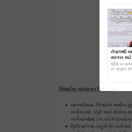
નેપાળથી ખા
સરકાર માટ
SEA ના સભ્ય
ના પ્રમુખ સં
કિલાઈના પરંપરાગત ઉપયોગો:
બાંગ્લાદેશમાં, કિલાઈને જમીન 
બગીચાઓ, કોફી અને કોકોના વાવે
બગીચાઓમાં ટેકા તરીકે ઉપયોગમા
ફિલિપાઈન્સ, ખેડૂતો લેન્ડસ્કેપમા