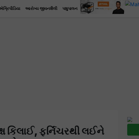
એગ્રિપીડિયા
આરોગ્ય જીવનશૈલી
પશુપાલન
ક્ષ કિલાઈ, ફર્નિચરથી લઈને