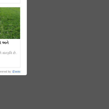
રો અને
 સંસ્કૃતિ છે.
wered by
iZooto