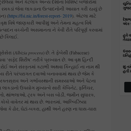
્રેલિયા અને કેટલાક અન્ય દેશોના વિશિષ્ટ બજારોમાં
યુનિ
 રમકડાં જેવા લાકડાના ઉત્પાદનોની આયાત કરી રહ્યું છે
ગુજર
ન) (
https://fsi.nic.in/forest-report- 2019
). એટલા માટે
દેશભર
ષ વિષે જાણકારી આપીશું અને તેમના મહત્વ વિષે
એક સ
્પાદન વચ્ચેની અસમાનતા ને કેવી રીતે પરિપૂર્ણ કરવામાં
હવે 
 છે કિલાઈ.
તૈયા
Good
રોસેરા (
Albizia procera
) છે. તે ફેબેસી (Fabaceae)
ઇતિહ
ા ‘સફેદ શિરીષ’ તરીકે પ્રખ્યાત છે. આ વૃક્ષ હિન્દી
કોરોઈ અને સંસ્કૃતમાં કટાભી અથવા કિન્હાઈ ના નામ થી
શું 
હતી 
 રીતે પરંપરાગત દવાઓ બનાવવામાં થાય છે જેમ કે
સર, રક્તસ્રાવ અને ગર્ભાવસ્થાની સમસ્યાઓ અને પેટના
 લાકડાનો ઉપયોગ મુખ્યત્વે સારી કેબિનેટ, ફર્નિચર,
ાદનો, થાંભલાઓ, ટ્રક અને બસ બોડી, જમીન સુધારક,
કોકો વાવેતર માં થાય છે. ભારતમાં, આલ્બિઝિયા
ેવા કે ઢોર, ઘેટાં-બકરા, હાથી અને હરણ ના ધાસ-ચારા