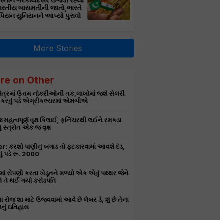
સ્તાન ગેરકાયદેસર ઉગાડી રહ્યો
ભારતીય બાસમતીની જાતો,ભારતે
પિયન યુનિયનને આપ્યો પુરાવો
More Stories
re on Other
ક્ષેત્રમાં ઉત્તમ નોકરીઓની તક,લાખોમાં જશે સેલરી
 કરવું પડે એગ્રીકલ્ચરમાં એમબીએ
મહત્વપૂર્ણ વૃક્ષ કિલાઈ, ફર્નિચરથી લઈને રમકડા
ં સ્ત્રોત એક જ વૃક્ષ
r: કરશો પાણીનું બગાડ તો ફટકારવામાં આવશે દંડ,
ં પડે રૂ. 2000
માં રોપણી કરતા ખેડૂતને મળ્યો એક એવું પથ્થર જેને
ીને તે થઈ ગયો કરોડપતિ
 ના રોજ શા માટે ઉજવવામાં આવે છે લેબર ડે, શું છે તેના
નું ઇતિહાસ