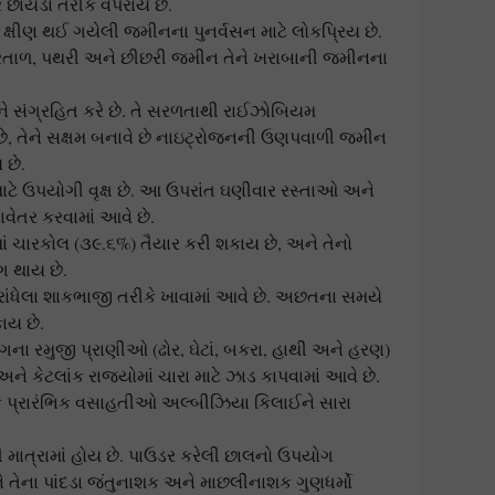
ર છાંયડા તરીકે વપરાય છે.
ક્ષીણ થઈ ગયેલી જમીનના પુનર્વસન માટે લોકપ્રિય છે.
ી, રેતાળ, પથરી અને છીછરી જમીન તેને ખરાબાની જમીનના
 સંગ્રહિત કરે છે. તે સરળતાથી રાઈઝોબિયમ
ે, તેને સક્ષમ બનાવે છે નાઇટ્રોજનની ઉણપવાળી જમીન
છે.
માટે ઉપયોગી વૃક્ષ છે. આ ઉપરાંત ઘણીવાર રસ્તાઓ અને
ેતર કરવામાં આવે છે.
ાં ચારકોલ (૩૯.૬%) તૈયાર કરી શકાય છે, અને તેનો
 થાય છે.
 રાંધેલા શાકભાજી તરીકે ખાવામાં આવે છે. અછતના સમયે
ાય છે.
ાગના રમુજી પ્રાણીઓ (ઢોર, ઘેટાં, બકરા, હાથી અને હરણ)
અને કેટલાંક રાજ્યોમાં ચારા માટે ઝાડ કાપવામાં આવે છે.
 કે પ્રારંભિક વસાહતીઓ અલ્બીઝિયા કિલાઈને સારા
ી માત્રામાં હોય છે. પાઉડર કરેલી છાલનો ઉપયોગ
ે તેના પાંદડા જંતુનાશક અને માછલીનાશક ગુણધર્મો