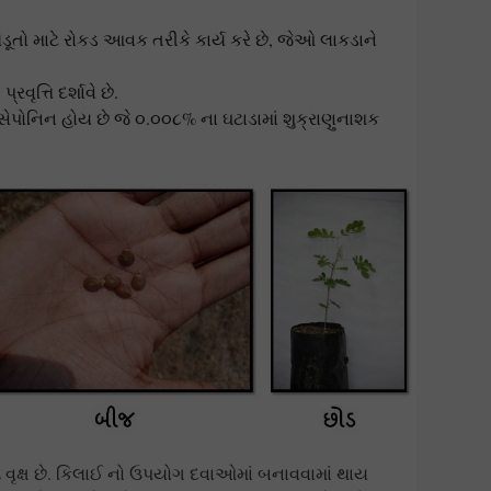
ખેડૂતો માટે રોકડ આવક તરીકે કાર્ય કરે છે, જેઓ લાકડાને
વૃત્તિ દર્શાવે છે.
 સેપોનિન હોય છે જે ૦.૦૦૮% ના ઘટાડામાં શુક્રાણુનાશક
ી
વૃક્ષ છે. કિલાઈ નો ઉપયોગ દવાઓમાં બનાવવામાં થાય