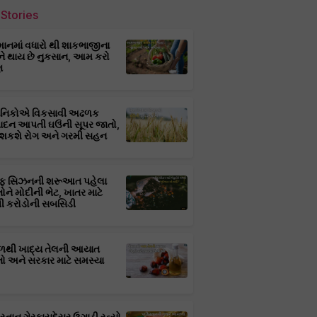
Stories
માનમાં વધારો થી શાકભાજીના
ને થાય છે નુકસાન, આમ કરો
ણ
્ઞાનિકોએ વિકસાવી અઢળક
પાદન આપતી ઘઉંની સૂપર જાતો,
 શકશે રોગ અને ગરમી સહન
ફ સિઝનની શરૂઆત પહેલા
તોને મોદીની ભેટ, ખાતર માટે
 કરોડોની સબસિડી
ાળથી ખાદ્ય તેલની આયાત
તો અને સરકાર માટે સમસ્યા