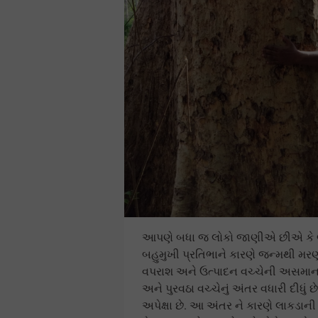
આપણે બધા જ લોકો જાણીએ છીએ કે લાક
બહુમુખી પ્રતિભાને કારણે જન્મથી મર
વપરાશ અને ઉત્પાદન વચ્ચેની અસમાનતા
અને પુરવઠા વચ્ચેનું અંતર વધારી દીધુ
અપેક્ષા છે. આ અંતર ને કારણે લાકડા