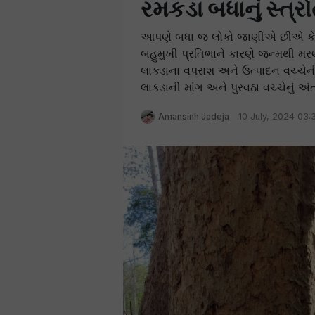
રમકડા બધાનું સ્ત્ર
આપણે બધા જ લોકો જાણીએ છીએ કે લા
બહુમુખી પ્રતિભાને કારણે જન્મથી મ
લાકડાના વપરાશ અને ઉત્પાદન વચ્ચેન
લાકડાની માંગ અને પુરવઠા વચ્ચેનું અંતર
Amansinh Jadeja
10 July, 2024 03: