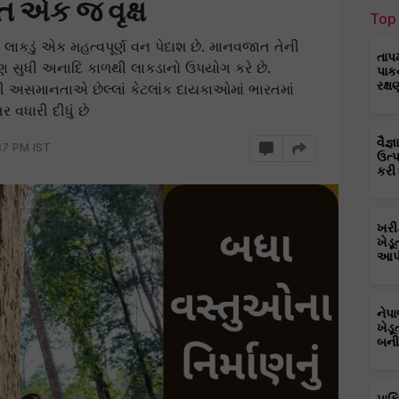
ોત એક જ વૃક્ષ
Top 
કડું એક મહત્વપૂર્ણ વન પેદાશ છે. માનવજાત તેની
તાપ
રણ સુધી અનાદિ કાળથી લાકડાનો ઉપયોગ કરે છે.
પાક
રક્ષ
ી અસમાનતાએ છેલ્લાં કેટલાંક દાયકાઓમાં ભારતમાં
 વધારી દીધું છે
વૈજ
37 PM IST
ઉત્
કરી
ખરી
ખેડૂ
આપી
નેપ
ખેડૂ
બની