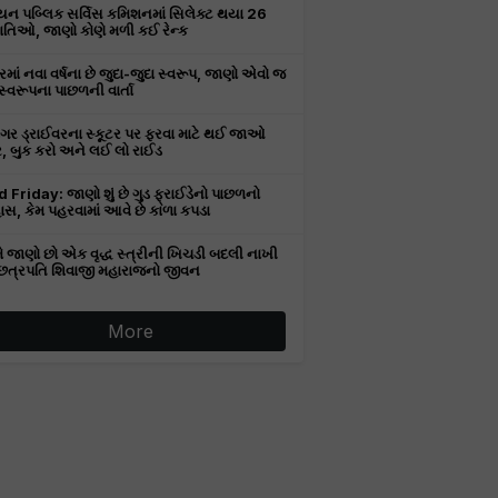
યન પબ્લિક સર્વિસ કમિશનમાં સિલેક્ટ થયા 26
ાતિઓ, જાણો કોણે મળી કઈ રેન્ક
માં નવા વર્ષના છે જુદા-જુદા સ્વરૂપ, જાણો એવો જ
્વરૂપના પાછળની વાર્તા
વગર ડ્રાઈવરના સ્કૂટર પર ફરવા માટે થઈ જાઓ
ર, બુક કરો અને લઈ લો રાઈડ
 Friday: જાણો શું છે ગુડ ફ્રાઈડેનો પાછળનો
ાસ, કેમ પહરવામાં આવે છે કાળા કપડા
તમે જાણો છો એક વૃદ્ધ સ્ત્રીની ખિચડી બદલી નાખી
છત્રપતિ શિવાજી મહારાજનો જીવન
More