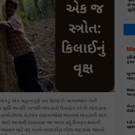
પાકિ
છે 
યુરો
Mo
કૃષિ 
ફક્ત
ખુબજ 
બધાનુ
Wate
આપવુ
ડું એક મહત્વપૂર્ણ વન પેદાશ છે. માનવજાત તેની
ખેતર
ણ સુધી અનાદિ કાળથી લાકડાનો ઉપયોગ કરે છે. લાકડાના
વેંચ
એ છેલ્લાં કેટલાંક દાયકાઓમાં ભારતમાં લાકડાની માંગ
ં છે અને આગામી દાયકામાં આ અંતર વધુ વિસ્તૃત થવાની
1 મેં
પાછળ
ની આયાત માટે વધુ પડતો નાણાકીય બોજ લાદવામાં આવ્યો