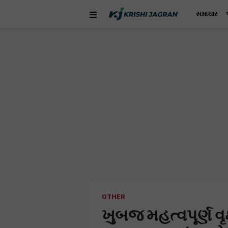
સમાચાર
OTHER
ખુબજ મહત્વપૂર્ણ વૃ