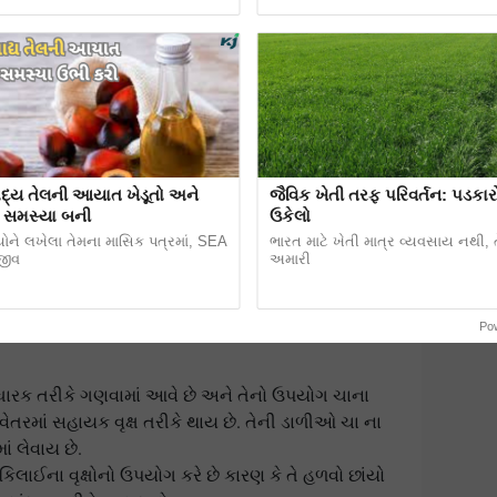
દ્ય તેલની આયાત ખેડૂતો અને
જૈવિક ખેતી તરફ પરિવર્તન: પડકા
ે સમસ્યા બની
ઉકેલો
ોને લખેલા તેમના માસિક પત્રમાં, SEA
ભારત માટે ખેતી માત્ર વ્યવસાય નથી, તે
જીવ
અમારી
Po
સુધારક તરીકે ગણવામાં આવે છે અને તેનો ઉપયોગ ચાના
તરમાં સહાયક વૃક્ષ તરીકે થાય છે. તેની ડાળીઓ ચા ના
ં લેવાય છે.
ં કિલાઈના વૃક્ષોનો ઉપયોગ કરે છે કારણ કે તે હળવો છાંયો