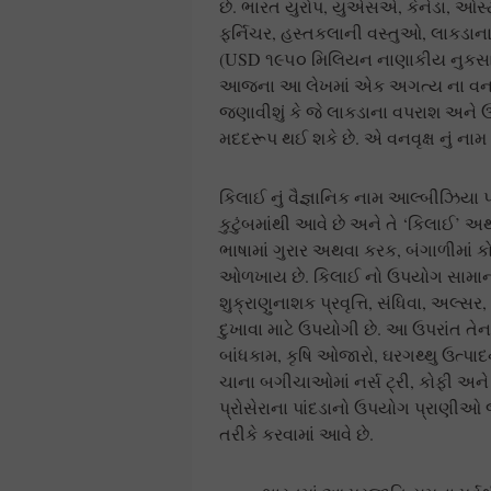
છે. ભારત યુરોપ, યુએસએ, કેનેડા, ઓસ્ટ
ફર્નિચર, હસ્તકલાની વસ્તુઓ, લાકડાના
(USD ૧૯૫૦ મિલિયન નાણાકીય નુકસા
આજના આ લેખમાં એક અગત્ય ના વનવૃક્
જણાવીશું કે જે લાકડાના વપરાશ અને ઉત
મદદરૂપ થઈ શકે છે. એ વનવૃક્ષ નું નામ
કિલાઈ નું વૈજ્ઞાનિક નામ આલ્બીઝિયા પ્
કુટુંબમાંથી આવે છે અને તે ‘કિલાઈ’ અથવ
ભાષામાં ગુરાર અથવા કરક, બંગાળીમાં 
ઓળખાય છે. કિલાઈ નો ઉપયોગ સામાન્ય
શુક્રાણુનાશક પ્રવૃત્તિ, સંધિવા, અલ્
દુખાવા માટે ઉપયોગી છે. આ ઉપરાંત તેના
બાંધકામ, કૃષિ ઓજારો, ઘરગથ્થુ ઉત્પ
ચાના બગીચાઓમાં નર્સ ટ્રી, કોફી અને 
પ્રોસેરાના પાંદડાનો ઉપયોગ પ્રાણીઓ જ
તરીકે કરવામાં આવે છે.