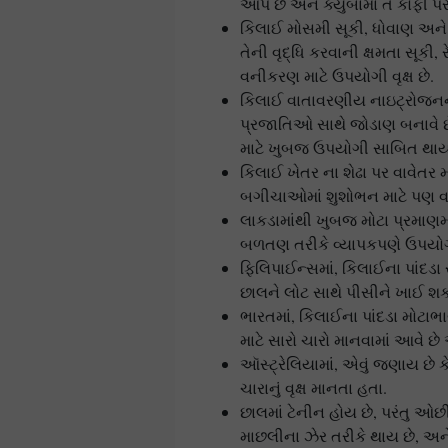
આપે છે અને ક્યુબામાં તે કોફી પ
કિલાઈ મોસમી સૂકી, ધોવાણ અને 
તેની વૃદ્ધિ કરવાની ક્ષમતા સૂક
વનીકરણ માટે ઉપયોગી વૃક્ષ છે.
કિલાઈ વાતાવરણીય નાઇટ્રોજનને
પ્રજાતિઓ સાથે જોડાણ બનાવે છ
માટે ખુબજ ઉપયોગી સાબિત થાય 
કિલાઈ ખેતર ના શેઢા પર વાવેતર 
બગીચાઓમાં શુશોભન માટે પણ વાવ
લાકડામાંથી ખુબજ મોટા પ્રમાણમ
બળતણ તરીકે વ્યાપકપણે ઉપયોગ
ફિલિપાઈન્સમાં, કિલાઈના પાંદડા
છાલને લોટ સાથે પીસીને ખાઈ શક
ભારતમાં, કિલાઈના પાંદડા મોટાભ
માટે સારો ચારો માનવામાં આવે છે 
ઑસ્ટ્રેલિયામાં, એવું જણાય છે
ચારાનું વૃક્ષ માનતા હતા.
છાલમાં ટેનીન હોય છે, પરંતુ ઓછ
માછલીના ઝેર તરીકે થાય છે, અન