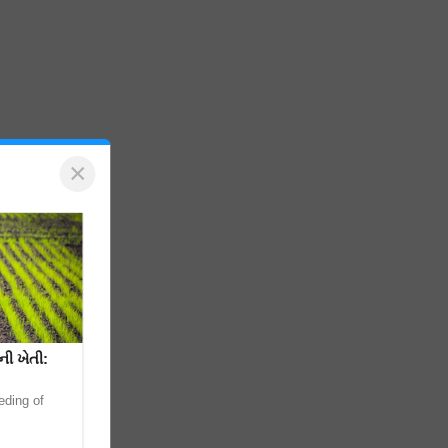
×
ી ખેતી:
eding of