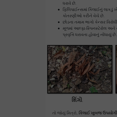
ધરાવે છે.
ફિલિપાઈન્સમાં કિલાઈનું લાકડું 
કોતરણીઓ કરીને વેચે છે.
છોડના તમામ ભાગો કેન્સર વિરોધી પ્ર
મૂળમાં આલ્ફા-સ્પિનસ્ટેરોલ અને
પ્રવૃત્તિ ધરાવતા હોવાનું નોંધાયું છે.
કિલાઈ ખુબજ ઉપયોગ
તો જોયું મિત્રો,