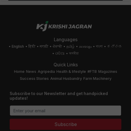
Languages
English
हिंदी
मराठी
ਪੰਜਾਬੀ
தமிழ்
മലയാളം
বাংলা
ಕನ್ನಡ
ଓଡିଆ
অসমীয়া
Quick Links
Home
News
Agripedia
Health & lifestyle
#FTB
Magazines
Success Stories
Animal Husbandry
Farm Machinery
Subscribe to our Newsletter and get handpicked
updates!
Subscribe