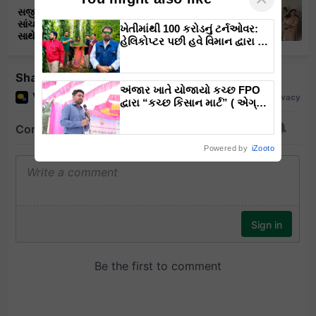
સજીવન લાઇફ પ્રા. લી. દ્વારા રાજસ્થાન ના
સાંચોર જીલ્લામાં માં નવા પ્રોજેક્ટ ના શુભારંભ
ખેતીમાંથી 100 કરોડનું ટર્નઓવર:
સાથે પ્રોજેક્ટ ઓફિસનું ઉદ્ઘાટન.
હેલિકોપ્ટર પછી હવે વિમાન દ્વારા કૃષિ
ક્રાંતિ લાવશે ડૉ. રાજારામ ત્રિપાઠી
Share your comments
અંજાર ખાતે યોજાયો કચ્છ FPO
દ્વારા “કચ્છ કિસાન માર્ટ” ( એગ્રી
ઇનપુટ શોપ) નો ભવ્ય ઉદ્ઘાટન
સમારોહ
Powered by
iZooto