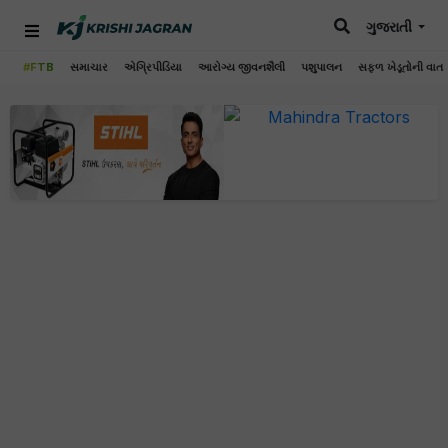
ગુજરાતી
#FTB
સમાચાર
એગ્રિપીડિયા
આરોગ્ય જીવનશૈલી
પશુપાલન
સફળ ખેડૂતોની વાત