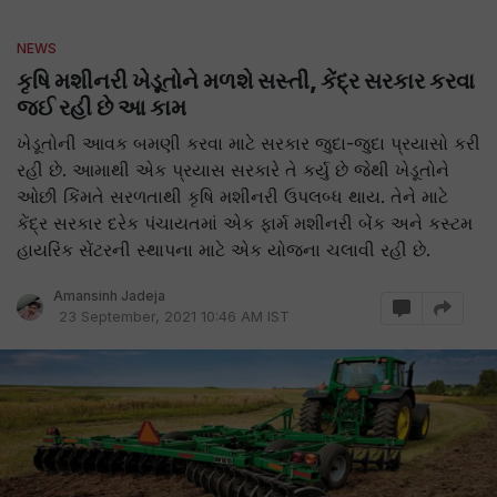
NEWS
કૃષિ મશીનરી ખેડૂતોને મળશે સસ્તી, કેંદ્ર સરકાર કરવા
જઈ રહી છે આ કામ
ખેડૂતોની આવક બમણી કરવા માટે સરકાર જુદા-જુદા પ્રયાસો કરી
રહી છે. આમાથી એક પ્રયાસ સરકારે તે કર્યુ છે જેથી ખેડૂતોને
ઓછી કિંમતે સરળતાથી કૃષિ મશીનરી ઉપલબ્ધ થાય. તેને માટે
કેંદ્ર સરકાર દરેક પંચાયતમાં એક ફાર્મ મશીનરી બેંક અને કસ્ટમ
હાયરિંક સેંટરની સ્થાપના માટે એક યોજના ચલાવી રહી છે.
Amansinh Jadeja
23 September, 2021 10:46 AM IST