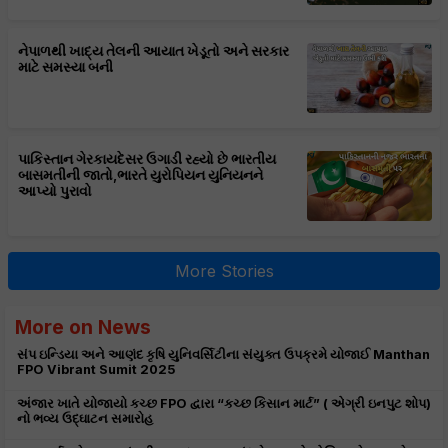
નેપાળથી ખાદ્ય તેલની આયાત ખેડૂતો અને સરકાર
માટે સમસ્યા બની
પાકિસ્તાન ગેરકાયદેસર ઉગાડી રહ્યો છે ભારતીય
બાસમતીની જાતો,ભારતે યુરોપિયન યુનિયનને
આપ્યો પુરાવો
More Stories
More on News
સંપ ઇન્ડિયા અને આણંદ કૃષિ યુનિવર્સિટીના સંયુક્ત ઉપક્રમે યોજાઈ Manthan
FPO Vibrant Sumit 2025
અંજાર ખાતે યોજાયો કચ્છ FPO દ્વારા “કચ્છ કિસાન માર્ટ” ( એગ્રી ઇનપુટ શોપ)
નો ભવ્ય ઉદ્ઘાટન સમારોહ