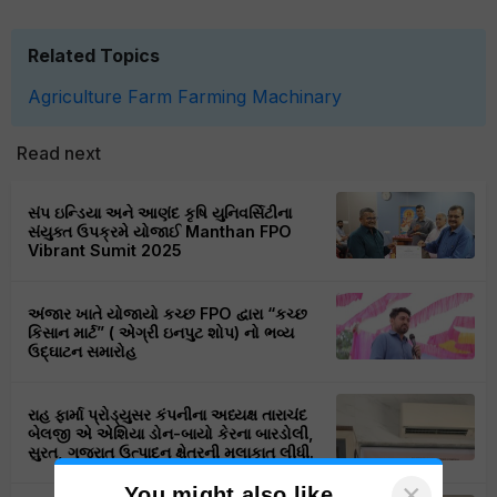
Related Topics
Agriculture
Farm
Farming
Machinary
Read next
સંપ ઇન્ડિયા અને આણંદ કૃષિ યુનિવર્સિટીના
સંયુક્ત ઉપક્રમે યોજાઈ Manthan FPO
Vibrant Sumit 2025
અંજાર ખાતે યોજાયો કચ્છ FPO દ્વારા “કચ્છ
કિસાન માર્ટ” ( એગ્રી ઇનપુટ શોપ) નો ભવ્ય
ઉદ્ઘાટન સમારોહ
રાહ ફાર્મા પ્રોડ્યુસર કંપનીના અધ્યક્ષ તારાચંદ
બેલજી એ એશિયા ડોન-બાયો કેરના બારડોલી,
સુરત, ગુજરાત ઉત્પાદન ક્ષેત્રની મુલાકાત લીધી.
×
You might also like