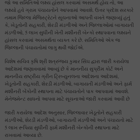
જો આ સમિતિઓ લક્ષ્ય હાંસલ કરવામાં અસમર્થ હોય તો, આ
લક્ષ્યો હવે ગ્રામ પંચાયતોને આપવામાં આવશે. ઉત્તર પ્રદેશ સરકારે
તમામ જિલ્લા મેજિસ્ટ્રેટને સૂચનાઓ આપતી વખતે જણાવ્યું હતું
કે, ખેડૂતોની સહકારી, શેરડી મંડળીઓ અને જિલ્લાઓમાં બાગાયતી
મંડળીઓ, 5 લાખ સુધીની ખેતી મશીનરી બેન્કો સ્થાપવાના લક્ષ્યને
હાંસલ કરવામાં અસમર્થતા વ્યક્ત કરે છે. સમિતિઓ એક જ
જિલ્લાની પંચાયતોમાં લાગુ થવી જોઈએ.
વિશેષ સચિવ કૃષિ શ્રી શત્રુંજય કુમાર સિંઘ દ્વારા જારી કરાયેલા
આદેશમાં જણાવવામાં આવ્યું છે કે માનનીય સુપ્રીમ કોર્ટ અને
માનનીય રાષ્ટ્રીય ગ્રીન ટ્રિબ્યુનલના આદેશના આદેશમાં,
ખેડૂતોની સહકારી, શેરડી મંડળીઓ, બાગાયતી મંડળીઓ અને ફાર્મ
મશીનરી બેંકોની સ્થાપના માટે પંચાયતોને પાક આપવામાં આવશે.
મેનેજમેન્ટ સાધનો આપવા માટે સૂચનાઓ જારી કરવામાં આવી છે
જારી કરાયેલા આદેશ અનુસાર, જિલ્લાવાર ખેડૂતોને સહકારી
મંડળીઓ, શેરડી મંડળીઓ, બાગાયતી મંડળીઓ અને પંચાયતો માટે
5 લાખ રૂપિયા સુધીની ફાર્મ મશીનરી બેન્કોની સ્થાપના માટે
રાખવામાં આવ્યા છે.