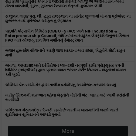
રાહ ફાર્મા પ્રોડ્યુસર કંપનીના અધ્યક્ષ તારાચંદ બેલજી એ એશિયા ડોન-બાયો
કેરના બારડોલી, સુરત, ગુજરાત ઉત્પાદન ક્ષેત્રની મુલાકાત લીધી.
સજીવન લાઇફ પ્રા. લી. દ્વારા રાજસ્થાન ના સાંચોર જીલ્લામાં માં નવા પ્રોજેક્ટ ના
શુભારંભ સાથે પ્રોજેક્ટ ઓફિસનું ઉદ્ઘાટન.
પશુપતિ કોટ્સપીન લિમિટેડ (CBBO -SFAC) અને NIF Incubation &
Enterpreneurship Council, ગાંધીનગરના સયુંકત ઉપક્રમે જંબુસર કિસાન
FPO ખાતે યોજાયું દાળ મિલ મશીનનું ડેમોસ્ટ્રેશન
બજાર હસ્તક્ષેપ યોજનાને કારણે લાલ મરચાના ભાવ વધ્યા, ખેડૂતોને મોટી રાહત
મળી
બાવળા, અમદાવાદ ખાતે ઇરેડિયેશન પ્લાન્ટથી નવપૂર્ણા ફાર્મર પ્રોડ્યૂસર કંપની
લિમિટેડ (એફપીઓ) દ્વારા પ્રથમ વખત “કેસર કેરી” નિકાસ – ખેડૂતોએ વ્યક્ત
કરી ખુશી
એશિયા ડોન બાયો-કેર દ્વારા તાલીમ વર્કશોપનું આયોજન કરવામાં આવ્યું
ખરીફ સિઝનની શરૂઆત પહેલા ખેડૂતોને મોદીની ભેટ, ખાતર માટે આપી કરોડોની
સબસિડી
પાકિસ્તાન ગેરકાયદેસર ઉગાડી રહ્યો છે ભારતીય બાસમતીની જાતો,ભારતે
યુરોપિયન યુનિયનને આપ્યો પુરાવો
More