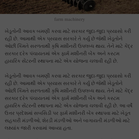
farm machinery
ખેડૂતોની આવક બમણી કરવા માટે સરકાર જુદા-જુદા પ્રયાસો કરી
રહી છે. આમાથી એક પ્રયાસ સરકારે તે કર્યુ છે જેથી ખેડૂતોને
ઓછી કિંમતે સરળતાથી કૃષિ મશીનરી ઉપલબ્ધ થાય. તેને માટે કેંદ્ર
સરકાર દરેક પંચાયતમાં એક ફાર્મ મશીનરી બેંક અને કસ્ટમ
હાયરિંક સેંટરની સ્થાપના માટે એક યોજના ચલાવી રહી છે.
ખેડૂતોની આવક બમણી કરવા માટે સરકાર જુદા-જુદા પ્રયાસો કરી
રહી છે. આમાથી એક પ્રયાસ સરકારે તે કર્યુ છે જેથી ખેડૂતોને
ઓછી કિંમતે સરળતાથી કૃષિ મશીનરી ઉપલબ્ધ થાય. તેને માટે કેંદ્ર
સરકાર દરેક પંચાયતમાં એક ફાર્મ મશીનરી બેંક અને કસ્ટમ
હાયરિંક સેંટરની સ્થાપના માટે એક યોજના ચલાવી રહી છે. આ વર્ષે
ઉત્તર પ્રદેશમાં સબસિડી પર ફાર્મ મશીનરી બેંક સ્થાપવા માટે ખેડૂત
સહકારી મંડળીઓ, શેરડી મંડળીઓ અને બાગાયતી મંડળીઓ માટે
લક્ષ્યાંક જારી કરવામાં આવ્યા હતા.