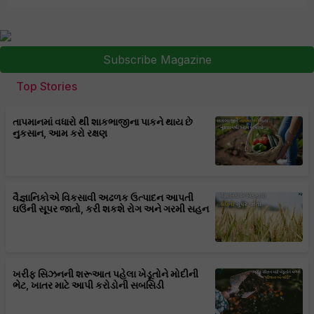
Subscribe Magazine
Top Stories
તાપમાનમાં વધારો થી શાકભાજીના પાકને થાય છે
નુકસાન, આમ કરો રક્ષણ
વૈજ્ઞાનિકોએ વિકસાવી અઢળક ઉત્પાદન આપતી
ઘઉંની સૂપર જાતો, કરી શકશે રોગ અને ગરમી સહન
ખરીફ સિઝનની શરૂઆત પહેલા ખેડૂતોને મોદીની
ભેટ, ખાતર માટે આપી કરોડોની સબસિડી