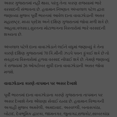
અસર ગુજરાતમાં નહીં થાય, પરંતુ તેના કારણ રાજ્યામાં ભારે
વરસાદની સંભાવના છે. હવામાન નિષ્ણાત અંબાલાલ પટેલ દ્વારા
જણાવ્યા મુજબ પૂર્વી ભારતમાં આવેલ દાના વાવાઝોડાની અસર
મહારાષ્ટ્ર, મઘ્ય પ્રદેશ અને દક્ષિણ ગુજરાતમાં જોવા મળી શકે છે.
આહવા,વલસાડ,સુરતના મોટાભાગના વિસ્તારોમાં ભારે વરસાદની
શક્યતા છે.
અંબલાલ પટેલે દાના વાવાઝોડાને લઈને વધુમાં જણાવ્યું કે તેના
કારણે દક્ષિણ ગુજરાતમાં 70 કિ.મીની ઝડપે પવન ફુંકાઈ શકે છે તો
સરહદના વિસ્તારોમાં હળવા વરસાદ નોંઘાઈ શકે છે. તેમણે જણાવ્યું
કે રાજ્યમાં 26 ઓક્ટોબર સુધી દાના વાવાઝોડાની અસર જોવા
મળશે.
વાવાઝોડાના કારણે તાપમાન પર અસર દેખાશે
પૂર્વી ભારતમાં દાના વાવઝોડાના કારણે ગુજરાતના તાપમાન પર
અસર દેખાશે તેના એંધાણા સેવાઈ રહ્યા છે. હવામાન વિભાગની
અગાહી મુજબ અમરેલી, અમદાવાદ, અરવલ્લી, બનાસકાંઠા,
બોટાદ, દેવભૂમિક દ્વારકા, જામનગર, જુનાગઢ,રાજકોટ,સાબરકાંઠા