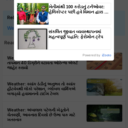
ખેતીમાંથી 100 કરોડનું ટર્નઓવર:
હેલિકોપ્ટર પછી હવે વિમાન દ્વારા કૃષિ
ક્રાંતિ લાવશે ડૉ. રાજારામ ત્રિપાઠી
Related Topics
Weather
Gujarat
Farmers
Strom
Bay of Bangal
સંકલિત જીવાત વ્યવસ્થાપનમાં
મહત્વપૂર્ણ પદ્ધતિ: ફેરોમોન ટ્રેપ
Read next
Powered by
iZooto
Weather: ગુજરાતમાં ઉનાળાનો તાંડવ,
તાપમાન 40 ડિગ્રીને વટાવતા ઓરેન્જ એલર્ટ
જાહેર કરાયો
Weather: ક્યાંક ઠંડીનું અનુભવ તો ક્યાંક
હીટવેવથી લોકો પરેશાન, ગ્લોબલ વાર્મિંગએ
બગાડ્યો હવામાનનો ટાઈમ ટેબલ
Weather: અંબાલાલ પટેલની ખેડૂતોને
ચેતવણી, આવનારા દિવસો છે ઉભા પાક માટે
ખતરનાક