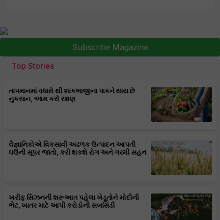
Subscribe Magazine
Top Stories
તાપમાનમાં વધારો થી શાકભાજીના પાકને થાય છે
નુકસાન, આમ કરો રક્ષણ
વૈજ્ઞાનિકોએ વિકસાવી અઢળક ઉત્પાદન આપતી
ઘઉંની સૂપર જાતો, કરી શકશે રોગ અને ગરમી સહન
ખરીફ સિઝનની શરૂઆત પહેલા ખેડૂતોને મોદીની
ભેટ, ખાતર માટે આપી કરોડોની સબસિડી