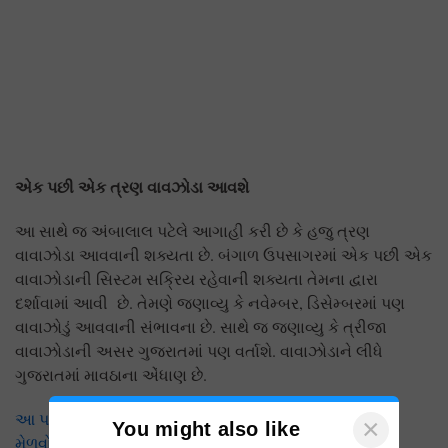
એક પછી એક ત્રણ વાવઝોડા આવશે
આ સાથે જ અંબાલાલ પટેલે આગાહી કરી છે કે હજુ ત્રણ
વાવાઝોડા આવવાની શક્યતા છે. બંગાળ ઉપસાગરમાં એક પછી એક
વાવાઝોડાની સિસ્ટમ સક્રિય રહેવાની શક્યતા તેમના દ્વારા
દર્શાવામાં આવી છે. તેમણે જણાવ્યુ કે નવેમ્બર, ડિસેમ્બરમાં પણ
વાવાઝોડું આવવાની સંભાવના છે. સાથે જ જણાવ્યુ કે ત્રીજા
વાવાઝોડાની અસર ગુજરાતમાં પણ વર્તાશે. વાવાઝોડાને લીધે
ગુજરાતમાં માવઠાના એંધાણ છે.
આ પણ વાંચો:શિયાળામાં ઉગાડો બીટરૂટની આ વિવિધતા અને
×
You might also like
મેળવો મોટી આવક, એક ફોનમાં ઘરે મંગાવો બિયારણ