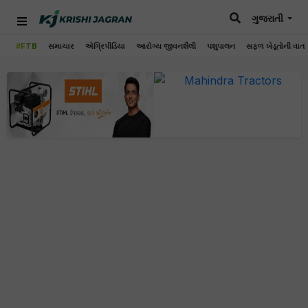
ગુજરાતી
#FTB
સમાચાર
એગ્રિપીડિયા
આરોગ્ય જીવનશૈલી
પશુપાલન
સફળ ખેડૂતોની વાત