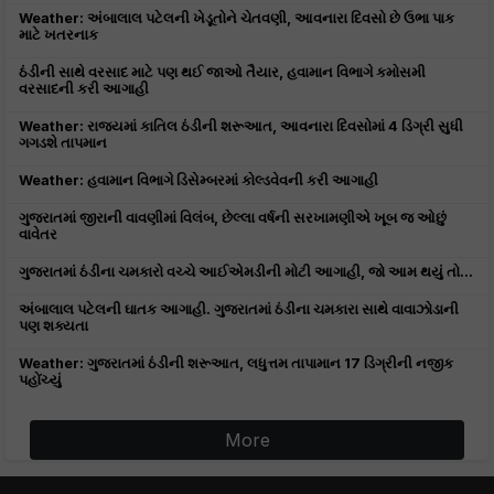
Weather: અંબાલાલ પટેલની ખેડૂતોને ચેતવણી, આવનારા દિવસો છે ઉભા પાક
માટે ખતરનાક
ઠંડીની સાથે વરસાદ માટે પણ થઈ જાઓ તૈયાર, હવામાન વિભાગે કમોસમી
વરસાદની કરી આગાહી
Weather: રાજ્યમાં કાતિલ ઠંડીની શરૂઆત, આવનારા દિવસોમાં 4 ડિગ્રી સુધી
ગગડશે તાપમાન
Weather: હવામાન વિભાગે ડિસેમ્બરમાં કોલ્ડવેવની કરી આગાહી
ગુજરાતમાં જીરાની વાવણીમાં વિલંબ, છેલ્લા વર્ષની સરખામણીએ ખૂબ જ ઓછું
વાવેતર
ગુજરાતમાં ઠંડીના ચમકારો વચ્ચે આઈએમડીની મોટી આગાહી, જો આમ થયું તો...
અંબાલાલ પટેલની ઘાતક આગાહી. ગુજરાતમાં ઠંડીના ચમકારા સાથે વાવાઝોડાની
પણ શક્યતા
Weather: ગુજરાતમાં ઠંડીની શરૂઆત, લધુત્તમ તાપામાન 17 ડિગ્રીની નજીક
પહોંચ્યું
More