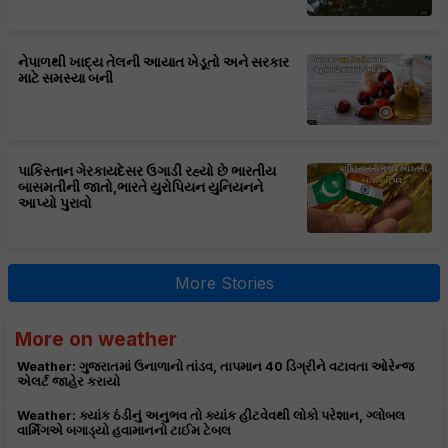
નેપાળથી ખાદ્ય તેલની આયાત ખેડૂતો અને સરકાર
માટે સમસ્યા બની
પાકિસ્તાન ગેરકાયદેસર ઉગાડી રહ્યો છે ભારતીય
બાસમતીની જાતો,ભારતે યુરોપિયન યુનિયનને
આપ્યો પુરાવો
More Stories
More on weather
Weather: ગુજરાતમાં ઉનાળાનો તાંડવ, તાપમાન 40 ડિગ્રીને વટાવતા ઓરેન્જ
એલર્ટ જાહેર કરાયો
Weather: ક્યાંક ઠંડીનું અનુભવ તો ક્યાંક હીટવેવથી લોકો પરેશાન, ગ્લોબલ
વાર્મિંગએ બગાડ્યો હવામાનનો ટાઈમ ટેબલ