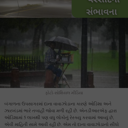
ફોટો-સોશિયલ મીડિયા
બંગાળના ઉપસાગરમાં દાના વાવાઝોડાના કારણે ઓડિશા અને
ઝારખંડમાં ભારે તબાહી જોવા મળી રહી છે. એનડીઆરએફ દ્વારા
ઓડિશામાં 5 લાખથી પણ વધુ લોકોનું રેસ્ક્યુ કરવામાં આવ્યું છે,
એવી માહિતી સામે આવી રહી છે. એમ તો દાના વાવાઝોડાનો સીધો