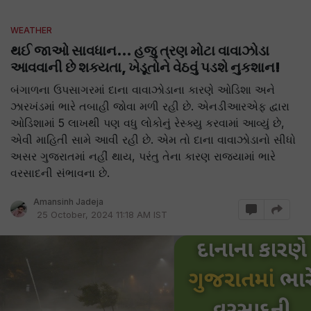
WEATHER
થઈ જાઓ સાવધાન… હજુ ત્રણ મોટા વાવાઝોડા
આવવાની છે શક્યતા, ખેડૂતોને વેઠવું પડશે નુકશાન!
બંગાળના ઉપસાગરમાં દાના વાવાઝોડાના કારણે ઓડિશા અને
ઝારખંડમાં ભારે તબાહી જોવા મળી રહી છે. એનડીઆરએફ દ્વારા
ઓડિશામાં 5 લાખથી પણ વધુ લોકોનું રેસ્ક્યુ કરવામાં આવ્યું છે,
એવી માહિતી સામે આવી રહી છે. એમ તો દાના વાવાઝોડાનો સીધો
અસર ગુજરાતમાં નહીં થાય, પરંતુ તેના કારણ રાજ્યામાં ભારે
વરસાદની સંભાવના છે.
Amansinh Jadeja
25 October, 2024 11:18 AM IST