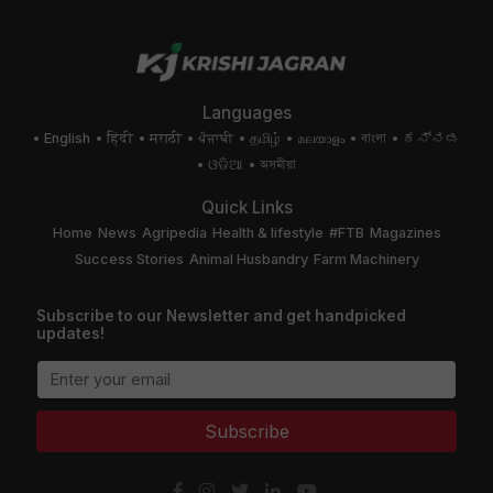
Languages
English
हिंदी
मराठी
ਪੰਜਾਬੀ
தமிழ்
മലയാളം
বাংলা
ಕನ್ನಡ
ଓଡିଆ
অসমীয়া
Quick Links
Home
News
Agripedia
Health & lifestyle
#FTB
Magazines
Success Stories
Animal Husbandry
Farm Machinery
Subscribe to our Newsletter and get handpicked
updates!
Subscribe