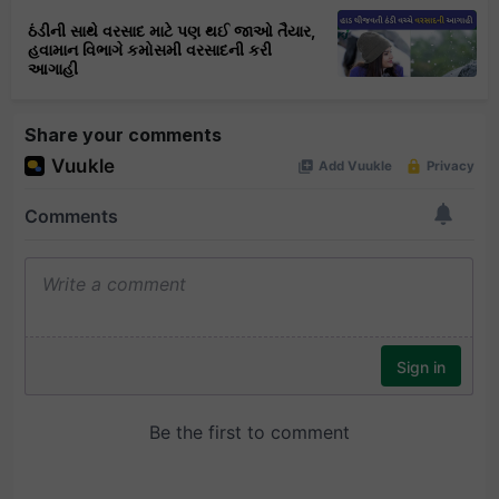
ઠંડીની સાથે વરસાદ માટે પણ થઈ જાઓ તૈયાર,
હવામાન વિભાગે કમોસમી વરસાદની કરી
આગાહી
Share your comments