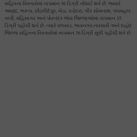
સહિતના વિસ્તારોમાં તાપમાન 36 ડિગ્રી નોંધાઈ શકે છે. જ્યારે
આણંદ, ભરૂચ, છોટાઉદેપુર, ખેડા, વડોદરા, ગીર સોમનાથ, પંચમહલ,
તાપી, મહિસાગર અને પોરબંદર જેવા જિલ્લાઓમાં તાપમાન 35
ડિગ્રી પહોંચી શકે છે. ત્યારે વલસાડ, ભાવનગર,નવસારી અને દાહોદ
જિલ્લા સહિતના વિસ્તારોમાં તાપમાન 36 ડિગ્રી સુધી પહોંચી શકે છે.