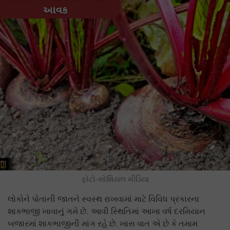
ફોટો-સોશિયલ મીડિયા
લોકોને પોતાની જાતને સ્વસ્થ રાખવામાં માટે વિવિધ પ્રકારના
શાકભાજી ખાવાનું ગમે છે. આવી સ્થિતિમાં આખા વર્ષ દરમિયાન
બજારમાં શાકભાજીની માંગ રહે છે. ખાસ વાત એ છે કે તમામ