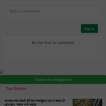
Subscribe Magazine
Top Stories
તાપમાનમાં વધારો થી શાકભાજીના પાકને થાય છે
નુકસાન, આમ કરો રક્ષણ