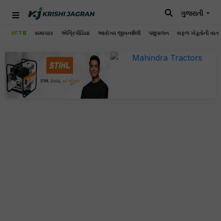
ગુજરાતી
#FTB
સમાચાર
એગ્રિપીડિયા
આરોગ્ય જીવનશૈલી
પશુપાલન
સફળ ખેડૂતોની વાત