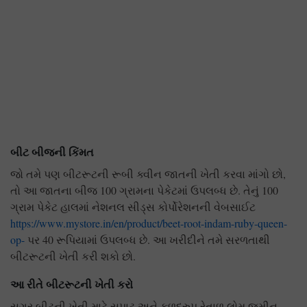
બીટ બીજની કિંમત
જો તમે પણ બીટરૂટની રૂબી ક્વીન જાતની ખેતી કરવા માંગો છો,
તો આ જાતના બીજ 100 ગ્રામના પેકેટમાં ઉપલબ્ધ છે. તેનું 100
ગ્રામ પેકેટ હાલમાં નેશનલ સીડ્સ કોર્પોરેશનની વેબસાઈટ
https://www.mystore.in/en/product/beet-root-indam-ruby-queen-
op-
પર 40 રૂપિયામાં ઉપલબ્ધ છે. આ ખરીદીને તમે સરળતાથી
બીટરૂટની ખેતી કરી શકો છો.
આ રીતે બીટરૂટની ખેતી કરો
સુગર બીટની ખેતી માટે સપાટ અને ફળદ્રુપ રેતાળ લોમ જમીન