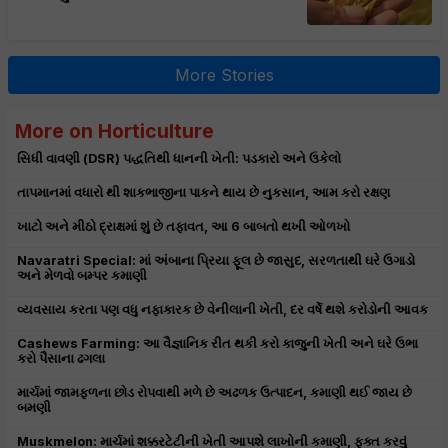
More Stories
More on Horticulture
સિધી વાવણી (DSR) પદ્ધતિથી ધાનની ખેતી: પડકારો અને ઉકેલો
તાપમાનમાં વધારો થી શાકભાજીના પાકને થાય છે નુકસાન, આમ કરો રક્ષણ
ખાટો અને મીઠો દ્રાક્ષમાં શું છે તફાવત, આ 6 બાબતો થખી ઓળખો
Navaratri Special: માં અંબાના પ્રિયા ફૂલ છે જાસુદ, સરળતાથી ઘરે ઉગાડો
અને મેળવો બમ્પર કમાણી
વ્યવસાય કરતા પણ વધુ નફાકારક છે વેનીલાની ખેતી, દર વર્ષે થશે કરોડોની આવક
Cashews Farming: આ વૈજ્ઞાનિક રીત થકી કરો કાજુની ખેતી અને ઘરે ઉભા
કરો પૈસાના ઢગલા
માર્ચમાં જામફળના છોડ રોપવાથી મળે છે અઢળક ઉત્પાદન, કમાણી થઈ જાય છે
બમણી
Muskmelon: માર્ચમાં શક્કરટેટીની ખેતી આપશે લાખોની કમાણી, ફક્ત કરવું