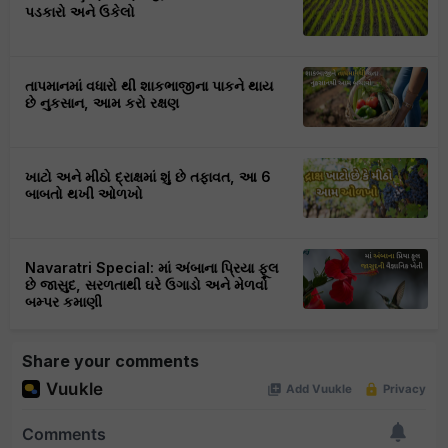
પડકારો અને ઉકેલો
તાપમાનમાં વધારો થી શાકભાજીના પાકને થાય
છે નુકસાન, આમ કરો રક્ષણ
ખાટો અને મીઠો દ્રાક્ષમાં શું છે તફાવત, આ 6
બાબતો થખી ઓળખો
Navaratri Special: માં અંબાના પ્રિયા ફૂલ
છે જાસુદ, સરળતાથી ઘરે ઉગાડો અને મેળવો
બમ્પર કમાણી
Share your comments