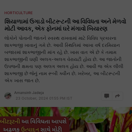
HORTICULTURE
શિયાળામાં ઉગાડો બીટરૂટની આ વિવિધતા અને મેળવો
મોટી આવક, એક ફોનમાં ઘરે મંગાવો બિયારણ
લોકોને પોતાની જાતને સ્વસ્થ રાખવામાં માટે વિવિધ પ્રકારના
શાકભાજી ખાવાનું ગમે છે. આવી સ્થિતિમાં આખા વર્ષ દરમિયાન
બજારમાં શાકભાજીની માંગ રહે છે. ખાસ વાત એ છે કે તમામ
શાકભાજીની ઘણી અલગ-અલગ વેરાયટી હોય છે. આ જાતોની
ઉપજની ક્ષમતા પણ અલગ અલગ હોય છે. આવી જ એક લીલી
શાકભાજી છે જેનું નામ રૂબી ક્વીન છે. ખરેખર, આ બીટરૂટની
એક ખાસ જાત છે.
Amansinh Jadeja
23 October, 2024 01:55 PM IST