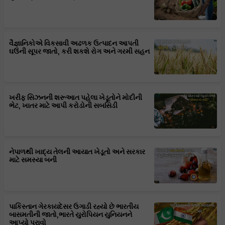
વૈજ્ઞાનિકોએ વિકસાવી અઢળક ઉત્પાદન આપતી
ઘઉંની સૂપર જાતો, કરી શકશે રોગ અને ગરમી સહન
ખરીફ સિઝનની શરૂઆત પહેલા ખેડૂતોને મોદીની
ભેટ, ખાતર માટે આપી કરોડોની સબસિડી
નેપાળથી ખાદ્ય તેલની આયાત ખેડૂતો અને સરકાર
માટે સમસ્યા બની
પાકિસ્તાન ગેરકાયદેસર ઉગાડી રહ્યો છે ભારતીય
બાસમતીની જાતો,ભારતે યુરોપિયન યુનિયનને
આપ્યો પુરાવો