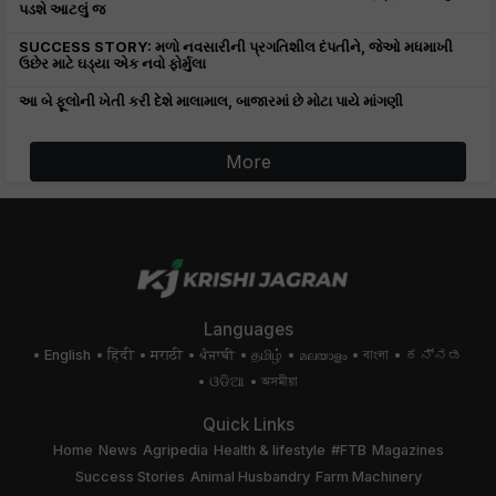
પડશે આટલું જ
SUCCESS STORY: મળો નવસારીની પ્રગતિશીલ દંપતીને, જેઓ મધમાખી
ઉછેર માટે ઘડ્યા એક નવો ફોર્મુલા
આ બે ફૂલોની ખેતી કરી દેશે માલામાલ, બાજારમાં છે મોટા પાયે માંગણી
More
Languages
English
हिंदी
मराठी
ਪੰਜਾਬੀ
தமிழ்
മലയാളം
বাংলা
ಕನ್ನಡ
ଓଡିଆ
অসমীয়া
Quick Links
Home
News
Agripedia
Health & lifestyle
#FTB
Magazines
Success Stories
Animal Husbandry
Farm Machinery