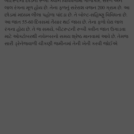
બીટરૂટના છોડની રૂબી ક્વીન વિવિધતામાં ગોળાકાર, સરળ અને
લાલ રંગના મૂળ હોય છે. તેના ફળનું સરેરાશ વજન 200 ગ્રામ છે. આ
છોડમાં મધ્યમ લીલા પહોળા પાંદડા છે. તે બોલ્ટ-સહિષ્ણુ વિવિધતા છે.
આ જાત 55-60 દિવસમાં તૈયાર થઈ જાય છે. તેના ફળો ઘેરા લાલ
રંગના હોય છે. તે જ સમયે, બીટરૂટની રૂબી ક્વીન જાત ઉગાડવા
માટે ઓક્ટોબરથી નવેમ્બરનો સમય શ્રેષ્ઠ માનવામાં આવે છે. તેમજ
સારી ડ્રેનેજવાળી ચીકણી જમીનમાં તેની ખેતી કરવી જોઈએ