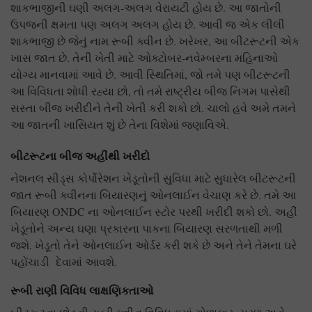
શાકભાજીની ઘણી અલગ-અલગ વેરાયટી હોય છે. આ જાતોની
ઉપજની ક્ષમતા પણ અલગ અલગ હોય છે. આવી જ એક લીલી
શાકભાજી છે જેનું નામ રૂબી ક્વીન છે. ખરેખર, આ બીટરૂટની એક
ખાસ જાત છે. તેની ખેતી માટે ઓક્ટોબર-નવેમ્બરના મહિનાઓ
યોગ્ય માનવામાં આવે છે. આવી સ્થિતિમાં, જો તમે પણ બીટરૂટની
આ વિવિધતા શોધી રહ્યા છો, તો તમે રાષ્ટ્રીય બીજ નિગમ પાસેથી
સસ્તા બીજ ખરીદીને તેની ખેતી કરી શકો છો. ચાલો હવે અમે તમને
આ જાતની ખાસિયત શું છે તેના વિશેમાં જણાવિએ.
બીટરૂટના બીજ અહીંથી ખરીદો
નેશનલ સીડ્સ કોર્પોરેશન ખેડૂતોની સુવિધા માટે સુધારેલ બીટરૂટની
જાત રૂબી ક્વીનના બિયારણનું ઓનલાઈન વેચાણ કરે છે. તમે આ
બિયારણ ONDC ના ઓનલાઈન સ્ટોર પરથી ખરીદી શકો છો. અહીં
ખેડૂતોને અન્ય ઘણા પ્રકારના પાકના બિયારણ સરળતાથી મળી
જશે. ખેડૂતો તેને ઓનલાઈન ઓર્ડર કરી શકે છે અને તેને તેમના ઘરે
પહોંચાડી દેવામાં આવશે.
રૂબી રાણી વિવિધ લાક્ષણિકતાઓ