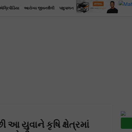
એગ્રિપીડિયા
આરોગ્ય જીવનશૈલી
પશુપાલન
 યુવાને કૃષિ ક્ષેત્રમાં