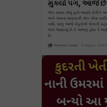
મુક્યો પગ, આજે 
એક સમય એવું હતો જ્યારે ખેતીને 
અને ગામના માણસની એક એવા વ્યક્ત
નથી. પરંતુ આજે ખેડૂતોએ પોતાની મહ
અને જણાવ્યું છે કે અભણ હોય કે ભણ
છે.
Amansinh Jadeja
31 August, 2024 