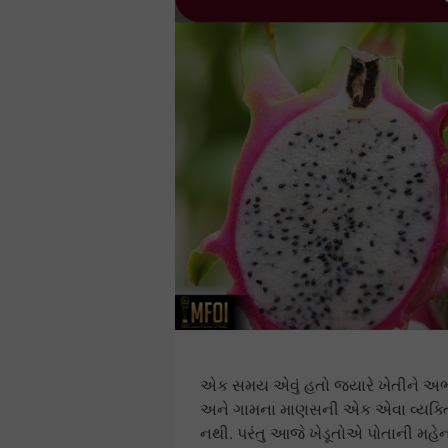
એક સમય એવું હતો જ્યારે ખેતીને અ
અને ગામના માણસની એક એવા વ્યક્ત
નથી. પરંતુ આજે ખેડૂતોએ પોતાની મહ