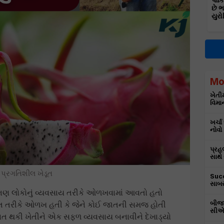
પાકિ
છે 
યુરો
Mo
ખેતીમ
વિમાન
ખર્ચા
નોવો
પ્રહ
સાથે
પ્રગતિશીલ ખેડૂત
Succ
સાબર
ભણ લોકોનું વ્યવસાય તરીકે ઓળખવામાં આવતો હતો
િ તરીકે ઓળખ હતી કે જેને કોઈ જાતની સમજ હોતી
બીજા
સીએમ
ેનત થકી ખેતીને એક સફળ વ્યવસાય બનાવીને દેખાડ્યો