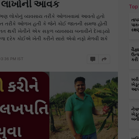
છે લાખોની આવક
Top 
અભણ લોકોનું વ્યવસાય તરીકે ઓળખવામાં આવતો હતો
તાપ
િ તરીકે ઓળખ હતી કે જેને કોઈ જાતની સમજ હોતી
પાક
રક્ષ
ેનત થકી ખેતીને એક સફળ વ્યવસાય બનાવીને દેખાડ્યો
ેળા દરેક કોઈએ ખેતી કરીને સારો એવો નફો મેળવી શકે
વૈજ
ઉત્
03:36 PM IST
કરી
ખરી
ખેડૂ
આપી
નેપ
ખેડૂ
બની