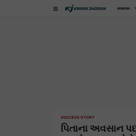
સમાચાર
SUCCESS STORY
પિતાના અવસાન પછી આ