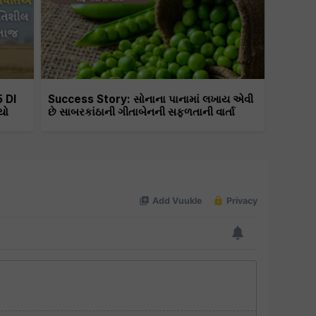
5 DI
Success Story: સોનાના પાનામાં લખાય એવી
યો
છે સાબરકાંઠાની ગીતાબેનની સફળતાની વાર્તા