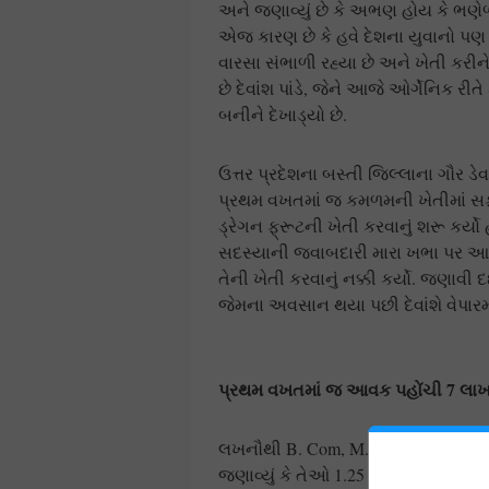
અને જણાવ્યું છે કે અભણ હોય કે ભણેળ
એજ કારણ છે કે હવે દેશના યુવાનો પણ શહ
વારસા સંભાળી રહ્યા છે અને ખેતી કરી
છે દેવાંશ પાંડે, જેને આજે ઓર્ગેનિક ર
બનીને દેખાડ્યો છે.
ઉત્તર પ્રદેશના બસ્તી જિલ્લાના ગૌર ડે
પ્રથમ વખતમાં જ કમળમની ખેતીમાં સફળતા 
ડ્રેગન ફ્રૂટની ખેતી કરવાનું શરૂ કર્
સદસ્યાની જવાબદારી મારા ખભા પર આવી 
તેની ખેતી કરવાનું નક્કી કર્યો. જણાવી 
જેમના અવસાન થયા પછી દેવાંશે વેપારમા
પ્રથમ વખતમાં જ આવક પહોંચી 7 લાખ
લખનૌથી B. Com, M.Com અને બસ્તીમાં
જણાવ્યું કે તેઓ 1.25 એકરમાં ડ્રેગન ફ