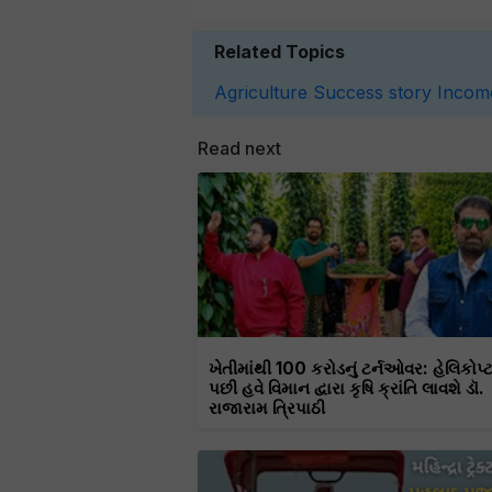
Related Topics
Agriculture
Success story
Incom
Read next
ખેતીમાંથી 100 કરોડનું ટર્નઓવર: હેલિકોપ્
પછી હવે વિમાન દ્વારા કૃષિ ક્રાંતિ લાવશે ડૉ.
રાજારામ ત્રિપાઠી