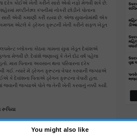
ા દરેક કોઈએ ખેતી કરીને સારો એવો નફો મેળવી શકે છે.
Succ
સચિન
ેરમાં મલ્ટીનેશ્નલ કંપનીમાં નોકરી છોડીને પોતાના
ને સારી એવી કમાણી કરી રહ્યા છે. એજ યુવાનોમાંથી એક
મહિન્
ીતે કમળમ એટલે કે ડ્રેગન ફ્રૂટની ખેતી કરીને સફળ ખેડૂત
ડીઆઈ
Succ
મહિલ
વધાર
વલપમેન્ટ બ્લોકના કોઠવા ગામના યુવા ખેડૂત દેવાંશએ
મેળવી છે. દેવાંશે જણાવ્યું કે તેને દોઢ વર્ષ પહેલા
Succ
યો હતો. મારા પિતાના અવસાન થતા પરિવારના દરેક
વૃક્ષ
ગઈ. ત્યારે મેં ડ્રેગન ફ્રૂટના વેપાર કરવાની જગ્યાએ
પનવે
દઈએ કે દેવાંશના પિતાએ ડ્રેગન ફ્રૂટના વેપારી હતા.
ભજવી 
ં જવાની જગ્યાએ પોતે જ તેની ખેતી કરવાનું નક્કી કર્યો.
 રૂપિયા
થી B.Ed નો અભ્યાસ કરનાર પ્રગતિશીલ ખેડૂત દેવાંશે
You might also like
્રૂટનું વાવેતર કર્યો હતો. 610 પીઅરલેસ પર કુલ 2500