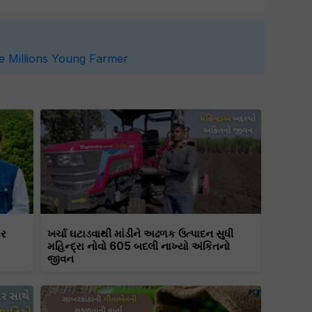
e
Millions
Young Farmer
ટર
ખર્ચા ઘટાડવાથી માંડીને અઢળક ઉત્પાદન સુધી
મહિન્દ્રા નોવો 605 બદલી નાખ્યો અંકિતનો
જીવન