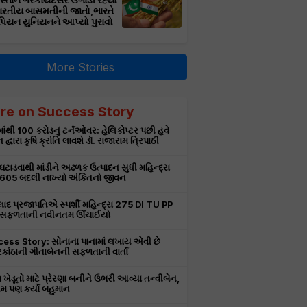
સ્તાન ગેરકાયદેસર ઉગાડી રહ્યો
ભારતીય બાસમતીની જાતો,ભારતે
પિયન યુનિયનને આપ્યો પુરાવો
More Stories
re on Success Story
ાંથી 100 કરોડનું ટર્નઓવર: હેલિકોપ્ટર પછી હવે
 દ્વારા કૃષિ ક્રાંતિ લાવશે ડૉ. રાજારામ ત્રિપાઠી
 ઘટાડવાથી માંડીને અઢળક ઉત્પાદન સુધી મહિન્દ્રા
 605 બદલી નાખ્યો અંકિતનો જીવન
લાદ પ્રજાપતિએ સ્પર્શી મહિન્દ્રા 275 DI TU PP
 સફળતાની નવીનતમ ઊંચાઈયો
ess Story: સોનાના પાનામાં લખાય એવી છે
કાંઠાની ગીતાબેનની સફળતાની વાર્તા
 ખેડૂતો માટે પ્રેરણા બનીને ઉભરી આવ્યા તન્વીબેન,
 પણ કર્યો બહુમાન