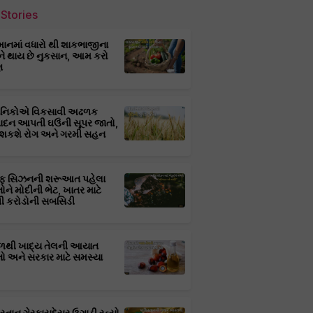
Stories
માનમાં વધારો થી શાકભાજીના
ને થાય છે નુકસાન, આમ કરો
ણ
્ઞાનિકોએ વિકસાવી અઢળક
પાદન આપતી ઘઉંની સૂપર જાતો,
 શકશે રોગ અને ગરમી સહન
ફ સિઝનની શરૂઆત પહેલા
તોને મોદીની ભેટ, ખાતર માટે
 કરોડોની સબસિડી
ાળથી ખાદ્ય તેલની આયાત
તો અને સરકાર માટે સમસ્યા