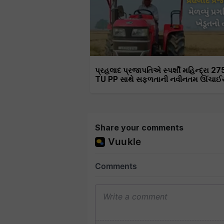
પ્રહલાદ પ્રજાપતિએ સ્પર્શી મહિન્દ્રા 27
TU PP સાથે સફળતાની નવીનતમ ઊંચાઈ
Share your comments