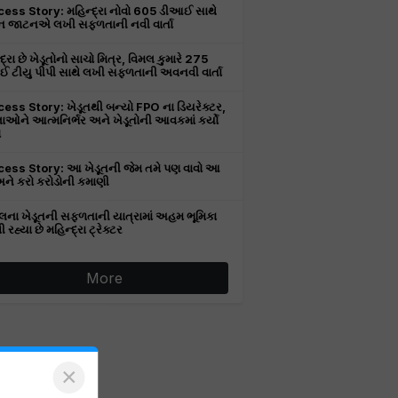
ess Story: મહિન્દ્રા નોવો 605 ડીઆઈ સાથે
 જાટનએ લખી સફળતાની નવી વાર્તા
દ્રા છે ખેડૂતોનો સાચો મિત્ર, વિમલ કુમારે 275
 ટીયુ પીપી સાથે લખી સફળતાની અવનવી વાર્તા
ess Story: ખેડૂતથી બન્યો FPO ના ડિયરેક્ટર,
ાઓને આત્મનિર્ભર અને ખેડૂતોની આવકમાં કર્યો
ો
ess Story: આ ખેડૂતની જેમ તમે પણ વાવો આ
 અને કરો કરોડોની કમાણી
લના ખેડૂતની સફળતાની યાત્રામાં અહમ ભૂમિકા
રહ્યા છે મહિન્દ્રા ટ્રેક્ટર
More
×