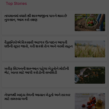
Top Stories
તાપમાનમાં વધારો થી શાકભાજીના પાકને થાય છે
નુકસાન, આમ કરો રક્ષણ
વૈજ્ઞાનિકોએ વિકસાવી અઢળક ઉત્પાદન આપતી
ઘઉંની સૂપર જાતો, કરી શકશે રોગ અને ગરમી સહન
ખરીફ સિઝનની શરૂઆત પહેલા ખેડૂતોને મોદીની
ભેટ, ખાતર માટે આપી કરોડોની સબસિડી
નેપાળથી ખાદ્ય તેલની આયાત ખેડૂતો અને સરકાર
માટે સમસ્યા બની