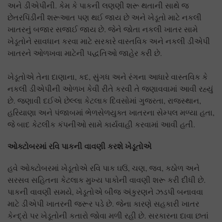
અને ડીએપીની. કેમ કે પાકની લણણી શરૂ થતાની સાથે જ
છેતરપિંડીની શરૂઆત પણ થઈ જાય છે અને ખેડૂતો માટે નકલી
ખાતરનું બજાર સજાઈ જાય છે. જેને જોતા નકલી ખાતર સામે
ખેડૂતોને સાવધાન કરવા માટે સરકારે વાસ્તવિક અને નકલી ડીએપી
ખાતરને ઓળખવા માટેની પદ્ધતિઓ જાહેર કરી છે.
ખેડૂતોએ તેના દાણાના, કદ, સુંગધ અને રંગના આધારે વાસ્તવિક કે
નકલી ડીએપીની ઓળખ કેવી રીતે કરવી તે જણાવવામાં આવી રહ્યું
છે. જણાવી દઈએ છેલ્લા કેટલાક દિવસોમાં ગુજરતા, રાજસ્થાન,
હરિયાણા અને પંજાબમાં ભેળસેળયુક્ત ખાતરના સેમ્પલ મળ્યા હતા,
જે બાદ કેટલીક કંપનીઓ સામે કાર્યવાહી કરવામાં આવી હતી.
ઓક્ટોબરમાં રવિ પાકની વાવણી કરશે ખેડૂતોએ
હવે ઓક્ટોબરમાં ખેડૂતોએ રવિ પાક ઘઉં, ચણ, જવ, કઠોળ અને
સરસવ સહિતના કેટલાક મુખ્ય પાકોની વાવણી શરૂ કરી દીધી છે.
પાકની વાવણી સમયે, ખેડૂતોએ બીજ અંકુરણને ઝડપી બનાવવા
માટે ડીએપી ખાતરની જરૂર પડે છે. જેના કારણે સહકારી ખાતર
કેન્દ્રો પર ખેડૂતોની કતારો જોવા મળી રહી છે. સરકારના દાવા છતાં