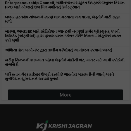
Enterpreneurship Council, ગાંધીનગરના સયુંકત ઉપક્રમે જંબુસર કિસાન
FPO ખાતે યોજાયું દાળ મિલ મશીનનું ડેમોસ્ટ્રેશન
બજાર હસ્તક્ષેપ યોજનાને કારણે લાલ મરચાના ભાવ વધ્યા, ખેડૂતોને મોટી રાહત
મળી
બાવળા, અમદાવાદ ખાતે ઇરેડિયેશન પ્લાન્ટથી નવપૂર્ણા ફાર્મર પ્રોડ્યૂસર કંપની
લિમિટેડ (એફપીઓ) દ્વારા પ્રથમ વખત “કેસર કેરી” નિકાસ – ખેડૂતોએ વ્યક્ત
કરી ખુશી
એશિયા ડોન બાયો-કેર દ્વારા તાલીમ વર્કશોપનું આયોજન કરવામાં આવ્યું
ખરીફ સિઝનની શરૂઆત પહેલા ખેડૂતોને મોદીની ભેટ, ખાતર માટે આપી કરોડોની
સબસિડી
પાકિસ્તાન ગેરકાયદેસર ઉગાડી રહ્યો છે ભારતીય બાસમતીની જાતો,ભારતે
યુરોપિયન યુનિયનને આપ્યો પુરાવો
More