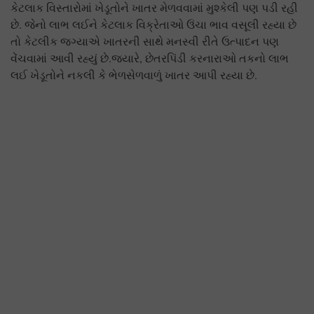
કેટલાક વિસ્તારોમાં ખેડૂતોને ખાતર મેળવવામાં મુશ્કેલી પણ પડી રહી
છે. જેનો લાભ લઈને કેટલાક વિક્રેતાઓ ઉંચા ભાવ વસૂલી રહ્યા છે
તો કેટલીક જગ્યાએ ખાતરની સાથે મનસ્વી રીતે ઉત્પાદન પણ
વેંચવામાં આવી રહ્યું છે.જ્યારે, છેતરપિંડી કરનારાઓ તકનો લાભ
લઈ ખેડૂતોને નકલી કે ભેળસેળવાળું ખાતર આપી રહ્યા છે.