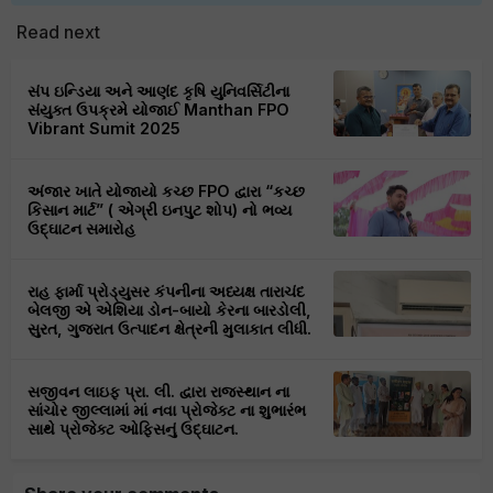
Read next
સંપ ઇન્ડિયા અને આણંદ કૃષિ યુનિવર્સિટીના
સંયુક્ત ઉપક્રમે યોજાઈ Manthan FPO
Vibrant Sumit 2025
અંજાર ખાતે યોજાયો કચ્છ FPO દ્વારા “કચ્છ
કિસાન માર્ટ” ( એગ્રી ઇનપુટ શોપ) નો ભવ્ય
ઉદ્ઘાટન સમારોહ
રાહ ફાર્મા પ્રોડ્યુસર કંપનીના અધ્યક્ષ તારાચંદ
બેલજી એ એશિયા ડોન-બાયો કેરના બારડોલી,
સુરત, ગુજરાત ઉત્પાદન ક્ષેત્રની મુલાકાત લીધી.
સજીવન લાઇફ પ્રા. લી. દ્વારા રાજસ્થાન ના
સાંચોર જીલ્લામાં માં નવા પ્રોજેક્ટ ના શુભારંભ
સાથે પ્રોજેક્ટ ઓફિસનું ઉદ્ઘાટન.