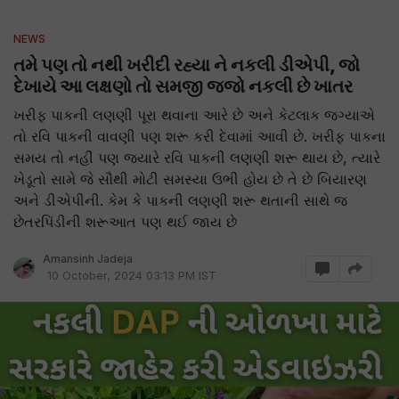
NEWS
તમે પણ તો નથી ખરીદી રહ્યા ને નકલી ડીએપી, જો
દેખાયે આ લક્ષણો તો સમજી જજો નકલી છે ખાતર
ખરીફ પાકની લણણી પૂરા થવાના આરે છે અને કેટલાક જગ્યાએ
તો રવિ પાકની વાવણી પણ શરૂ કરી દેવામાં આવી છે. ખરીફ પાકના
સમય તો નહીં પણ જ્યારે રવિ પાકની લણણી શરૂ થાય છે, ત્યારે
ખેડૂતો સામે જે સૌથી મોટી સમસ્યા ઉભી હોય છે તે છે બિયારણ
અને ડીએપીની. કેમ કે પાકની લણણી શરૂ થતાની સાથે જ
છેતરપિંડીની શરૂઆત પણ થઈ જાય છે
Amansinh Jadeja
10 October, 2024 03:13 PM IST