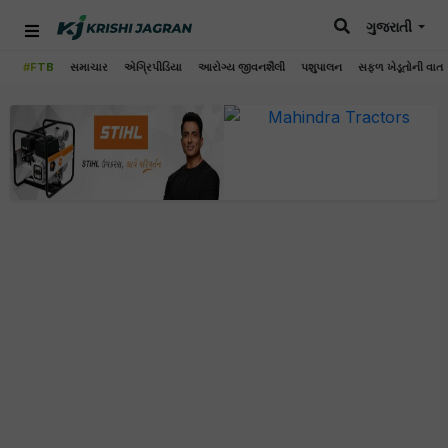
ગુજરાતી
#FTB
સમાચાર
એગ્રિપીડિયા
આરોગ્ય જીવનશૈલી
પશુપાલન
સફળ ખેડૂતોની વાત