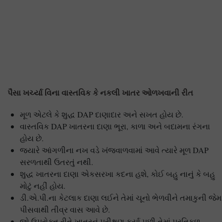
પૈસા ખર્ચ્યા વિના વાસ્તવિક કે નકલી ખાતર ઓળખવાની રીત
મૂળ એટલે કે શુદ્ધ DAP દાણાદાર અને સખત હોય છે.
વાસ્તવિક DAP ખાતરના દાણા ભૂરા, કાળા અને બદામના રંગના
હોય છે.
જ્યારે આંગળીના નખ વડે ખંજવાળવામાં આવે ત્યારે મૂળ DAP
સરળતાથી ઉતરતું નથી.
શુદ્ધ ખાતરના દાણા એકસરખા કદના હશે, કોઈ બહુ નાનું કે બહુ
મોટું નહીં હોય.
ડી.એ.પી.ના કેટલાક દાણા લઈને તેમાં ચૂનો ભેળવીને તમાકુની જેમ
પીસવાથી તીવ્ર વાસ આવે છે.
જો ઉપરોક્ત રીતે ખાતરનું પરીક્ષણ કર્યા પછી તેમાં પ્રતિકૂળ