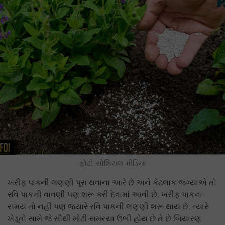
ફોટો-સોશિયલ મીડિયા
ખરીફ પાકની લણણી પૂરા થવાના આરે છે અને કેટલાક જગ્યાએ તો
રવિ પાકની વાવણી પણ શરૂ કરી દેવામાં આવી છે. ખરીફ પાકના
સમય તો નહીં પણ જ્યારે રવિ પાકની લણણી શરૂ થાય છે, ત્યારે
ખેડૂતો સામે જે સૌથી મોટી સમસ્યા ઉભી હોય છે તે છે બિયારણ