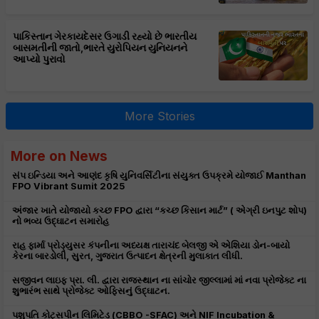
પાકિસ્તાન ગેરકાયદેસર ઉગાડી રહ્યો છે ભારતીય
બાસમતીની જાતો,ભારતે યુરોપિયન યુનિયનને
આપ્યો પુરાવો
More Stories
More on News
સંપ ઇન્ડિયા અને આણંદ કૃષિ યુનિવર્સિટીના સંયુક્ત ઉપક્રમે યોજાઈ Manthan
FPO Vibrant Sumit 2025
અંજાર ખાતે યોજાયો કચ્છ FPO દ્વારા “કચ્છ કિસાન માર્ટ” ( એગ્રી ઇનપુટ શોપ)
નો ભવ્ય ઉદ્ઘાટન સમારોહ
રાહ ફાર્મા પ્રોડ્યુસર કંપનીના અધ્યક્ષ તારાચંદ બેલજી એ એશિયા ડોન-બાયો
કેરના બારડોલી, સુરત, ગુજરાત ઉત્પાદન ક્ષેત્રની મુલાકાત લીધી.
સજીવન લાઇફ પ્રા. લી. દ્વારા રાજસ્થાન ના સાંચોર જીલ્લામાં માં નવા પ્રોજેક્ટ ના
શુભારંભ સાથે પ્રોજેક્ટ ઓફિસનું ઉદ્ઘાટન.
પશુપતિ કોટ્સપીન લિમિટેડ (CBBO -SFAC) અને NIF Incubation &