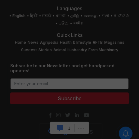
Languages
English
हिंदी
मराठी
ਪੰਜਾਬੀ
தமிழ்
മലയാളം
বাংলা
ಕನ್ನಡ
ଓଡିଆ
অসমীয়া
Quick Links
Home
News
Agripedia
Health & lifestyle
#FTB
Magazines
Success Stories
Animal Husbandry
Farm Machinery
Subscribe to our Newsletter and get handpicked
updates!
Subscribe