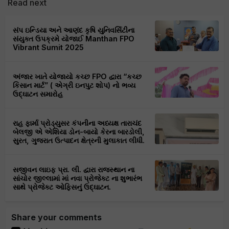
Read next
સંપ ઇન્ડિયા અને આણંદ કૃષિ યુનિવર્સિટીના
સંયુક્ત ઉપક્રમે યોજાઈ Manthan FPO
Vibrant Sumit 2025
અંજાર ખાતે યોજાયો કચ્છ FPO દ્વારા “કચ્છ
કિસાન માર્ટ” ( એગ્રી ઇનપુટ શોપ) નો ભવ્ય
ઉદ્ઘાટન સમારોહ
રાહ ફાર્મા પ્રોડ્યુસર કંપનીના અધ્યક્ષ તારાચંદ
બેલજી એ એશિયા ડોન-બાયો કેરના બારડોલી,
સુરત, ગુજરાત ઉત્પાદન ક્ષેત્રની મુલાકાત લીધી.
સજીવન લાઇફ પ્રા. લી. દ્વારા રાજસ્થાન ના
સાંચોર જીલ્લામાં માં નવા પ્રોજેક્ટ ના શુભારંભ
સાથે પ્રોજેક્ટ ઓફિસનું ઉદ્ઘાટન.
Share your comments