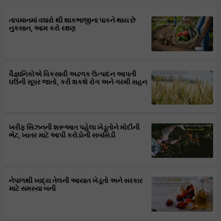
તાપમાનમાં વધારો થી શાકભાજીના પાકને થાય છે
નુકસાન, આમ કરો રક્ષણ
વૈજ્ઞાનિકોએ વિકસાવી અઢળક ઉત્પાદન આપતી
ઘઉંની સૂપર જાતો, કરી શકશે રોગ અને ગરમી સહન
ખરીફ સિઝનની શરૂઆત પહેલા ખેડૂતોને મોદીની
ભેટ, ખાતર માટે આપી કરોડોની સબસિડી
નેપાળથી ખાદ્ય તેલની આયાત ખેડૂતો અને સરકાર
માટે સમસ્યા બની