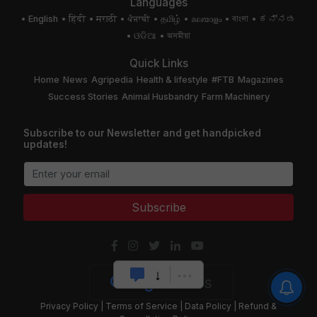
Languages
English
हिंदी
मराठी
ਪੰਜਾਬੀ
தமிழ்
മലയാളം
বাংলা
ಕನ್ನಡ
ଓଡିଆ
অসমীয়া
Quick Links
Home
News
Agripedia
Health & lifestyle
#FTB
Magazines
Success Stories
Animal Husbandry
Farm Machinery
Subscribe to our Newsletter and get handpicked
updates!
Subscribe
Privacy Policy
|
Terms of Service
|
Data Policy
|
Refund &