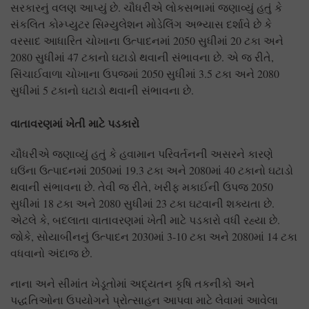
સરકારનું વલણ આપ્યું છે. ચૌધરીએ લોકસભામાં જણાવ્યું હતું કે
સંકલિત કોમ્પ્યુટર સિમ્યુલેશન મોડેલિંગ અભ્યાસ દર્શાવે છે કે
વરસાદ આધારિત ચોખાના ઉત્પાદનમાં 2050 સુધીમાં 20 ટકા અને
2080 સુધીમાં 47 ટકાનો ઘટાડો થવાની સંભાવના છે. એ જ રીતે,
સિંચાઈવાળા ચોખાના ઉપજમાં 2050 સુધીમાં 3.5 ટકા અને 2080
સુધીમાં 5 ટકાનો ઘટાડો થવાની સંભાવના છે.
વાતાવરણમાં ખેતી માટે પડકારો
ચૌધરીએ જણાવ્યું હતું કે હવામાન પરિવર્તનની અસરને કારણે
ઘઉંના ઉત્પાદનમાં 2050માં 19.3 ટકા અને 2080માં 40 ટકાનો ઘટાડો
થવાની સંભાવના છે. તેવી જ રીતે, ખરીફ મકાઈની ઉપજ 2050
સુધીમાં 18 ટકા અને 2080 સુધીમાં 23 ટકા ઘટવાની શક્યતા છે.
એટલે કે, બદલાતા વાતાવરણમાં ખેતી માટે પડકારો વધી રહ્યા છે.
જોકે, સોયાબીનનું ઉત્પાદન 2030માં 3-10 ટકા અને 2080માં 14 ટકા
વધવાનો અંદાજ છે.
નાના અને સીમાંત ખેડૂતોમાં અદ્યતન કૃષિ તકનીકો અને
પદ્ધતિઓના ઉપયોગને પ્રોત્સાહન આપવા માટે લેવામાં આવેલા