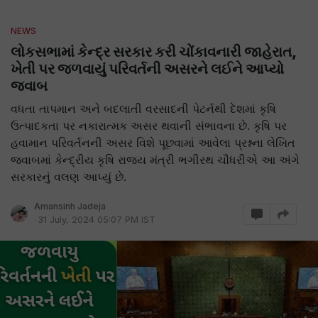
NEWS
લોકસભામાં કેન્દ્ર સરકાર કરી ચોંકાવનારી જાહેરાત,
ખેતી પર જળવાયું પરિવર્તની અસરને લઈને આપ્યો
જવાબ
વધતા તાપમાન અને બદલાતી વરસાદની પેટર્નથી દેશમાં કૃષિ
ઉત્પાદકતા પર નકારાત્મક અસર થવાની સંભાવના છે. કૃષિ પર
હવામાન પરિવર્તનની અસર વિશે પૂછવામાં આવેલા પ્રશ્નના લેખિત
જવાબમાં કેન્દ્રીય કૃષિ રાજ્ય મંત્રી ભગીરથ ચૌધરીએ આ અંગે
સરકારનું વલણ આપ્યું છે.
Amansinh Jadeja
31 July, 2024 05:07 PM IST