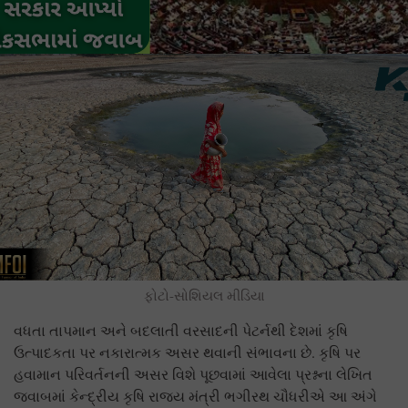
ફોટો-સોશિયલ મીડિયા
વધતા તાપમાન અને બદલાતી વરસાદની પેટર્નથી દેશમાં કૃષિ
ઉત્પાદકતા પર નકારાત્મક અસર થવાની સંભાવના છે. કૃષિ પર
હવામાન પરિવર્તનની અસર વિશે પૂછવામાં આવેલા પ્રશ્નના લેખિત
જવાબમાં કેન્દ્રીય કૃષિ રાજ્ય મંત્રી ભગીરથ ચૌધરીએ આ અંગે