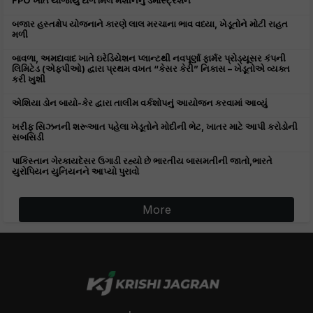
FPO ખાતે યોજાયું દાળ મિલ મશીનનું ડેમોસ્ટ્રેશન
બજાર હસ્તક્ષેપ યોજનાને કારણે લાલ મરચાના ભાવ વધ્યા, ખેડૂતોને મોટી રાહત
મળી
બાવળા, અમદાવાદ ખાતે ઇરેડિયેશન પ્લાન્ટથી નવપૂર્ણા ફાર્મર પ્રોડ્યૂસર કંપની
લિમિટેડ (એફપીઓ) દ્વારા પ્રથમ વખત “કેસર કેરી” નિકાસ – ખેડૂતોએ વ્યક્ત
કરી ખુશી
એશિયા ડોન બાયો-કેર દ્વારા તાલીમ વર્કશોપનું આયોજન કરવામાં આવ્યું
ખરીફ સિઝનની શરૂઆત પહેલા ખેડૂતોને મોદીની ભેટ, ખાતર માટે આપી કરોડોની
સબસિડી
પાકિસ્તાન ગેરકાયદેસર ઉગાડી રહ્યો છે ભારતીય બાસમતીની જાતો,ભારતે
યુરોપિયન યુનિયનને આપ્યો પુરાવો
More