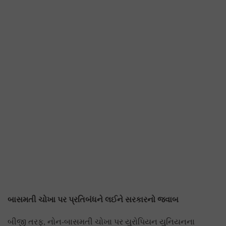
બાસમતી ચોખા પર પ્રતિબંધને લઈને સરકારનો જવાબ
બીજી તરફ, નોન-બાસમતી ચોખા પર યુરોપિયન યુનિયનના