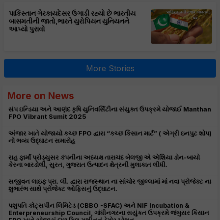
પાકિસ્તાન ગેરકાયદેસર ઉગાડી રહ્યો છે ભારતીય
બાસમતીની જાતો,ભારતે યુરોપિયન યુનિયનને
આપ્યો પુરાવો
More Stories
More on News
સંપ ઇન્ડિયા અને આણંદ કૃષિ યુનિવર્સિટીના સંયુક્ત ઉપક્રમે યોજાઈ Manthan
FPO Vibrant Sumit 2025
અંજાર ખાતે યોજાયો કચ્છ FPO દ્વારા “કચ્છ કિસાન માર્ટ” ( એગ્રી ઇનપુટ શોપ)
નો ભવ્ય ઉદ્ઘાટન સમારોહ
રાહ ફાર્મા પ્રોડ્યુસર કંપનીના અધ્યક્ષ તારાચંદ બેલજી એ એશિયા ડોન-બાયો
કેરના બારડોલી, સુરત, ગુજરાત ઉત્પાદન ક્ષેત્રની મુલાકાત લીધી.
સજીવન લાઇફ પ્રા. લી. દ્વારા રાજસ્થાન ના સાંચોર જીલ્લામાં માં નવા પ્રોજેક્ટ ના
શુભારંભ સાથે પ્રોજેક્ટ ઓફિસનું ઉદ્ઘાટન.
પશુપતિ કોટ્સપીન લિમિટેડ (CBBO -SFAC) અને NIF Incubation &
Enterpreneurship Council, ગાંધીનગરના સયુંકત ઉપક્રમે જંબુસર કિસાન