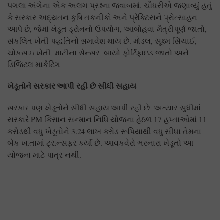
પગલા અંગેના એક અલગ પ્રશ્નના જવાબમાં, ચૌધરીએ જણાવ્યું હતું
કે સરકાર અદ્યતન કૃષિ તકનીકો અને પ્રેક્ટિસને પ્રોત્સાહન
આપે છે, જેમાં ખેડૂત ડ્રોનનો ઉપયોગ, આબોહવા-મૈત્રીપૂર્ણ જાતો,
સંકલિત ખેતી પદ્ધતિનો સમાવેશ થાય છે. મોડલ, સૂક્ષ્મ સિંચાઈ,
ચોકસાઇ ખેતી, માટીના સેન્સર, બાયો-ફોર્ટિફાઇડ જાતો અને
ડિજિટલ માર્કેટિંગ
ખેડૂતોને સરકાર આપી રહી છે સીધી સહાય
સરકાર પણ ખેડૂતોને સીધી સહાય આપી રહી છે. અત્યાર સુધીમાં,
સરકારે PM કિસાન સન્માન નિધિ યોજના હેઠળ 17 હપ્તાઓમાં 11
કરોડથી વધુ ખેડૂતોને 3.24 લાખ કરોડ રૂપિયાથી વધુ સીધા તેમના
બેંક ખાતામાં ટ્રાન્સફર કર્યા છે. આવકવેરો ભરનારા ખેડૂતો આ
યોજના માટે પાત્ર નથી.