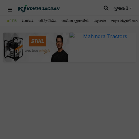
ગુજરાતી
#FTB
સમાચાર
એગ્રિપીડિયા
આરોગ્ય જીવનશૈલી
પશુપાલન
સફળ ખેડૂતોની વાત