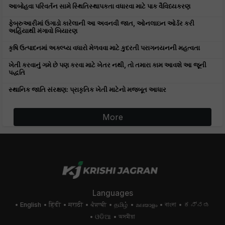
આબોહવા પરિવર્તન સામે સ્થિતિસ્થાપકતા વધારવા માટે પાક વૈવિધ્યકરણ
ફેબ્રુઆરીમાં ઉગાડો કારેલાની આ અવનવી જાત, ઓનલાઇન ઓર્ડર કરી
અહિંયાથી મંગાવો બિયારણ
કૃષિ ઉત્પાદનમાં અક્લ્પ્ય વધારો મેળવવા માટે કુદરતી પરાગનયનની મહત્વતા
ખેતી કરવાનું ગમે છે પણ કરવા માટે ખેતર નથી, તો તમારા કામ આવશે આ જૂની
પદ્ધતિ
સ્થાનિક જાતિ સંરક્ષણ: પ્રાકૃતિક ખેતી માટેનો મજબૂત આધાર
More
Languages
English
हिंदी
मराठी
ਪੰਜਾਬੀ
தமிழ்
മലയാളം
বাংলা
ಕನ್ನಡ
ଓଡିଆ
অসমীয়া