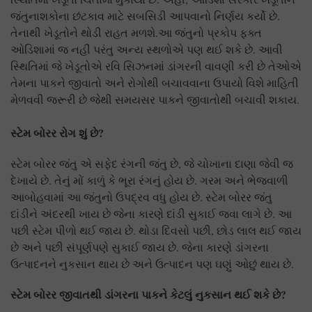
જંતુનાશકોના છંટકાવ માટે સબસિડી આપવાનો નિર્ણય કર્યો છે.
તેનાથી ખેડૂતોને થોડી રાહત મળશે.આ જંતુનો પ્રકોપ ફક્ત
ઓડિશામાં જ નહીં પરંતુ અન્ય સ્થળોએ પણ થઈ શકે છે. આવી
સ્થિતિમાં જે ખેડૂતોએ રવિ સિઝનમાં ડાંગરની વાવણી કરી છે તેઓએ
તેમના પાકને જીવાતો અને રોગોથી બચાવવાના ઉપાયો વિશે માહિતી
મેળવવી જરૂરી છે જેથી સમયસર પાકને જીવાતોથી બચાવી શકાય.
સ્ટેમ બોરર રોગ શું છે
?
સ્ટેમ બોરર જંતુ એ સફેદ રંગની જંતુ છે, જે ચોખાના દાણા જેવી જ
દેખાયે છે. તેનું મોં કાળું કે ભૂરા રંગનું હોય છે. ગરમ અને ભેજવાળી
આબોહવામાં આ જંતુનો ઉપદ્રવ વધુ હોય છે. સ્ટેમ બોરર જંતુ
દાંડીને અંદરથી ખાય છે જેના કારણે દાંડી સુકાઈ જવા લાગે છે. આ
પછી સ્ટેમ પીળો થઈ જાય છે. થોડા દિવસો પછી, છોડ લાલ થઈ જાય
છે અને પછી સંપૂર્ણપણે સુકાઈ જાય છે. જેના કારણે ડાંગરના
ઉત્પાદનને નુકસાન થાય છે અને ઉત્પાદન પણ ઘણું ઓછું થાય છે.
સ્ટેમ બોરર જીવાતથી ડાંગરના પાકને કેટલું નુકસાન થઈ શકે છે
?