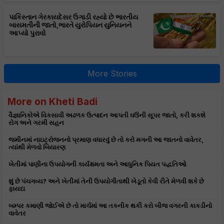
પાકિસ્તાન ગેરકાયદેસર ઉગાડી રહ્યો છે ભારતીય
બાસમતીની જાતો,ભારતે યુરોપિયન યુનિયનને
આપ્યો પુરાવો
More Stories
More on Kheti Badi
વૈજ્ઞાનિકોએ વિકસાવી અઢળક ઉત્પાદન આપતી ઘઉંની સૂપર જાતો, કરી શકશે
રોગ અને ગરમી સહન
જમીનમાં નાઇટ્રોજનનો પ્રમાણ વધારવું છે તો કરો મગની આ જાતનો વાવેતર,
ત્યાંથી મેળવો બિયારણ
ખેતીમાં પાણીના ઉપયોગની કાર્યક્ષમતા અને આધુનિક પિયત પદ્ધતિઓ
શું છે પંચગવ્ય? અને ખેતીમાં તેની ઉપયોગીતાથી ખેડૂતો કેવી રીતે મેળવી શકે છે
ફાયદા
બમ્પર કમાણી જોઈએ છે તો માર્ચમાં આ તકનીક થકી કરો બીજ વગરની કાકડીનો
વાવેતર