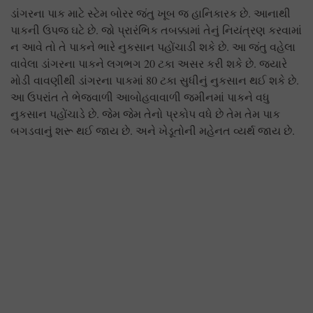
ડાંગરના પાક માટે સ્ટેમ બોરર જંતુ ખૂબ જ હાનિકારક છે. આનાથી
પાકની ઉપજ ઘટે છે. જો પ્રારંભિક તબક્કામાં તેનું નિયંત્રણ કરવામાં
ન આવે તો તે પાકને ભારે નુકસાન પહોંચાડી શકે છે. આ જંતુ વહેલા
વાવેલા ડાંગરના પાકને લગભગ 20 ટકા અસર કરી શકે છે. જ્યારે
મોડી વાવણીથી ડાંગરના પાકમાં 80 ટકા સુધીનું નુકસાન થઈ શકે છે.
આ ઉપરાંત તે ભેજવાળી આબોહવાવાળી જમીનમાં પાકને વધુ
નુકસાન પહોંચાડે છે. જેમ જેમ તેનો પ્રકોપ વધે છે તેમ તેમ પાક
બગડવાનું શરૂ થઈ જાય છે. અને ખેડૂતોની મહેનત વ્યર્થ જાય છે.