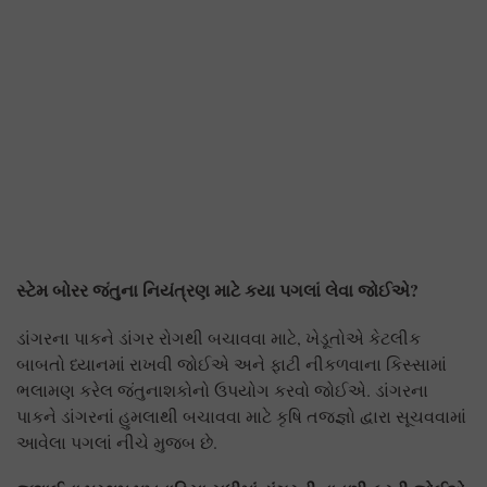
સ્ટેમ બોરર જંતુના નિયંત્રણ માટે કયા પગલાં લેવા જોઈએ
?
ડાંગરના પાકને ડાંગર રોગથી બચાવવા માટે, ખેડૂતોએ કેટલીક
બાબતો ધ્યાનમાં રાખવી જોઈએ અને ફાટી નીકળવાના કિસ્સામાં
ભલામણ કરેલ જંતુનાશકોનો ઉપયોગ કરવો જોઈએ. ડાંગરના
પાકને ડાંગરનાં હુમલાથી બચાવવા માટે કૃષિ તજજ્ઞો દ્વારા સૂચવવામાં
આવેલા પગલાં નીચે મુજબ છે.