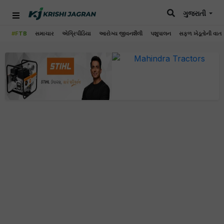
ગુજરાતી
#FTB
સમાચાર
એગ્રિપીડિયા
આરોગ્ય જીવનશૈલી
પશુપાલન
સફળ ખેડૂતોની વાત