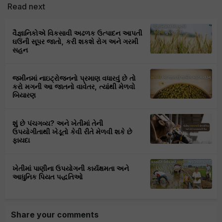
Read next
વૈજ્ઞાનિકોએ વિકસાવી અઢળક ઉત્પાદન આપતી
ઘઉંની સૂપર જાતો, કરી શકશે રોગ અને ગરમી
સહન
જમીનમાં નાઇટ્રોજનનો પ્રમાણ વધારવું છે તો
કરો મગની આ જાતનો વાવેતર, ત્યાંથી મેળવો
બિયારણ
શું છે પંચગવ્ય? અને ખેતીમાં તેની
ઉપયોગીતાથી ખેડૂતો કેવી રીતે મેળવી શકે છે
ફાયદા
ખેતીમાં પાણીના ઉપયોગની કાર્યક્ષમતા અને
આધુનિક પિયત પદ્ધતિઓ
Share your comments