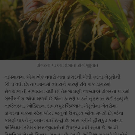
ડાંગરના પાકમાં દેખાતા રોગ જીવાત
તાપમાનમાં એકાએક વધારો થતાં ડાંગરની ખેતી કરતા ખેડૂતોની
ચિંતા વધી છે. તાપમાનમાં વધારાને કારણે રવિ પાક ડાંગરમાં
રોગચાળાની સંભાવના વધી છે. તેમજ ઘણી જગ્યાએ ડાંગરના પાકમાં
ગંભીર રોગ જોવા મળ્યો છે જેના કારણે પાકને નુકસાન થઈ રહ્યું છે.
તાજેતરમાં, ઓડિશાના સંબલપુર જિલ્લામાં ખેડૂતોના ખેતરોમાં
ડાંગરના પાકમાં સ્ટેમ બોરર જંતુનો ઉપદ્રવ જોવા મળ્યો છે, જેના
કારણે પાકને નુકસાન થઈ રહ્યું છે. ખાસ કરીને હીરાકુડ કમાન્ડ
એરિયામાં સ્ટેમ બોરર જીવાતોનો ઉપદ્રવ વધી રહ્યો છે. આવી
સ્થિતિમાં ખેડૂતો ચિંતામાં મુકાયા છે. અહીં, ઓડિશા સરકારે ખેડૂતોને