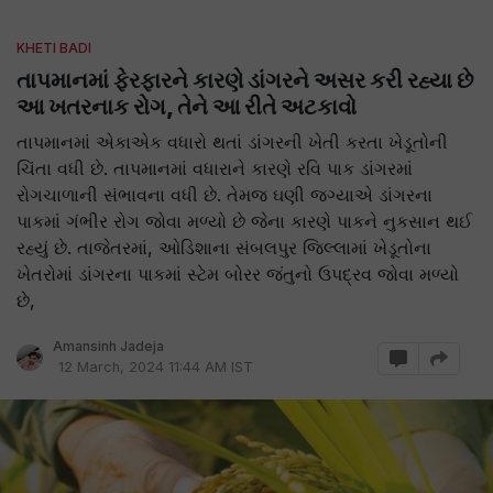
KHETI BADI
તાપમાનમાં ફેરફારને કારણે ડાંગરને અસર કરી રહ્યા છે
આ ખતરનાક રોગ, તેને આ રીતે અટકાવો
તાપમાનમાં એકાએક વધારો થતાં ડાંગરની ખેતી કરતા ખેડૂતોની
ચિંતા વધી છે. તાપમાનમાં વધારાને કારણે રવિ પાક ડાંગરમાં
રોગચાળાની સંભાવના વધી છે. તેમજ ઘણી જગ્યાએ ડાંગરના
પાકમાં ગંભીર રોગ જોવા મળ્યો છે જેના કારણે પાકને નુકસાન થઈ
રહ્યું છે. તાજેતરમાં, ઓડિશાના સંબલપુર જિલ્લામાં ખેડૂતોના
ખેતરોમાં ડાંગરના પાકમાં સ્ટેમ બોરર જંતુનો ઉપદ્રવ જોવા મળ્યો
છે,
Amansinh Jadeja
12 March, 2024 11:44 AM IST