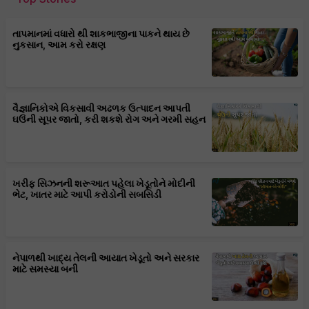
તાપમાનમાં વધારો થી શાકભાજીના પાકને થાય છે
નુકસાન, આમ કરો રક્ષણ
વૈજ્ઞાનિકોએ વિકસાવી અઢળક ઉત્પાદન આપતી
ઘઉંની સૂપર જાતો, કરી શકશે રોગ અને ગરમી સહન
ખરીફ સિઝનની શરૂઆત પહેલા ખેડૂતોને મોદીની
ભેટ, ખાતર માટે આપી કરોડોની સબસિડી
નેપાળથી ખાદ્ય તેલની આયાત ખેડૂતો અને સરકાર
માટે સમસ્યા બની