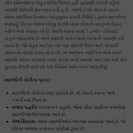
ગીર સોમનાથના ખેડૂત શલેશ વિજય હરિ સુયાણી 15 વર્ષ પહેલા
માછલી ઉછેરની શરૂઆત કરી હતી. આજે તેઓ પોતાની સાગર
મંથન માછીમાર ઉત્થાન પ્રોડ્યુસર કંપની લિમિટેડ હેઠળ માછલીના
અથાણું, ચિપ્સ તેમજ બીજી કેટલી ખાવા પીવાની વસ્તુઓ તૈયાર
કરીને તેનો વેચાણ કરે છે. આજે તેમના સાથે 7 હજાર દરિયાઈ
ખેડૂતો જોડાયેલા છે અને માછલી પાલન થકી લાખોની કમાણી કરી
રહ્યા છે. જો ખેડૂત ભાઈયો તમે પણ માછલી ઉછેર થકી પોતાની
આવકમાં વધારો કરવા માંગો છો, તો આજના આર્ટિકલ અમે તમને
માછલી પાલન કરવામાં તમારે કેટલો ખર્યો આવશે અને તમે કેવી રીતે
મુનાફા મેળવી શકો છો તેના વિશેમાં અમે તમને જણાવીશું.
માછલીની ખેતીના પ્રકાર
માછલીની ખેતીના ઘણા પ્રકારો છે, જે તેમની રચના અને
તકનીકમાં ભિન્ન છે:
તળાવ પદ્ધતિ:
પરંપરાગત પદ્ધતિ, જેમાં મીઠા પાણીના તળાવોમાં
માછલીઓ ઉછેરવામાં આવે છે.
કેજ સિસ્ટમ:
આમાં માછલીઓને જાળમાં રાખવામાં આવે છે, જે
દરિયા અથવા તળાવના પાણીમાં હોય છે.