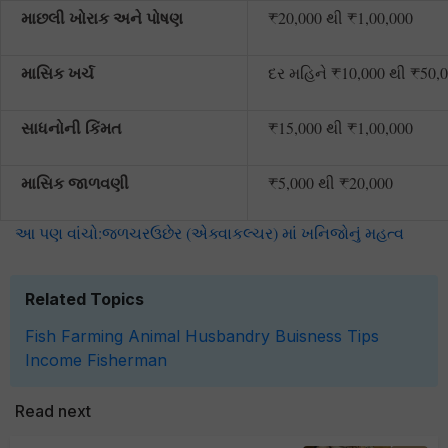
માછલી
ખોરાક
અને
પોષણ
₹20,000 થી ₹1,00,000
માસિક
ખર્ચ
દર મહિને ₹10,000 થી ₹50,
સાધનોની
કિંમત
₹15,000 થી ₹1,00,000
માસિક
જાળવણી
₹5,000 થી ₹20,000
આ પણ વાંચો:જળચરઉછેર (એક્વાકલ્ચર) માં ખનિજોનું મહત્વ
Related Topics
Fish Farming
Animal Husbandry
Buisness Tips
Income
Fisherman
Read next