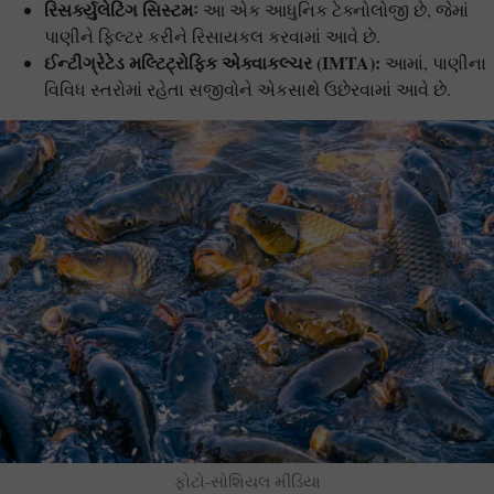
રિસર્ક્યુલેટિંગ સિસ્ટમઃ
આ એક આધુનિક ટેક્નોલોજી છે, જેમાં
પાણીને ફિલ્ટર કરીને રિસાયકલ કરવામાં આવે છે.
ઈન્ટીગ્રેટેડ મલ્ટિટ્રોફિક એક્વાકલ્ચર (
IMTA):
આમાં, પાણીના
વિવિધ સ્તરોમાં રહેતા સજીવોને એકસાથે ઉછેરવામાં આવે છે.
ફોટો-સોશિયલ મીડિયા