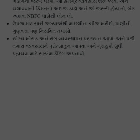
ભંડોળની જરૂર પડશે. આ સમગ્ર વ્યવસાય શરૂ કરવા અને
ચલાવવાની કિંમતનો અંદાજ કાઢો અને જો જરૂરી હોય તો, બેંક
અથવા NBFC પાસેથી લોન લો.
ઉપજ માટે સારી જગ્યાએથી માછલીના બીજ ખરીદો. પાણીની
ગુણવત્તા પણ નિયમિત તપાસો.
યોગ્ય ખોરાક અને રોગ વ્યવસ્થાપન પર ધ્યાન આપો. અને પછી
તમારા વ્યવસાયને પ્રોત્સાહન આપવા અને ગ્રાહકો સુધી
પહોંચવા માટે સારું માર્કેટિંગ અપનાવો.