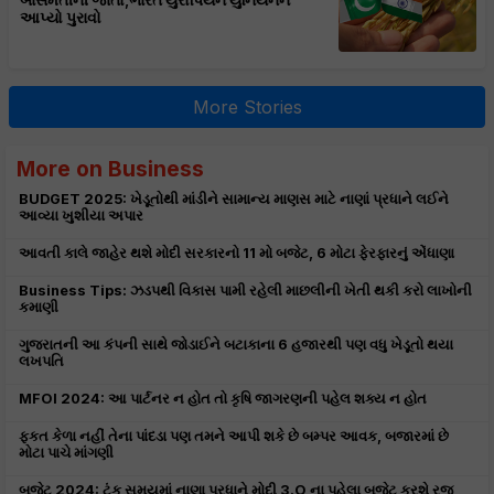
બાસમતીની જાતો,ભારતે યુરોપિયન યુનિયનને
આપ્યો પુરાવો
More Stories
More on Business
BUDGET 2025: ખેડૂતોથી માંડીને સામાન્ય માણસ માટે નાણાં પ્રધાને લઈને
આવ્યા ખુશીયા અપાર
આવતી કાલે જાહેર થશે મોદી સરકારનો 11 મો બજેટ, 6 મોટા ફેરફારનું એંધાણા
Business Tips: ઝડપથી વિકાસ પામી રહેલી માછલીની ખેતી થકી કરો લાખોની
કમાણી
ગુજરાતની આ કંપની સાથે જોડાઈને બટાકાના 6 હજારથી પણ વધુ ખેડૂતો થયા
લખપતિ
MFOI 2024: આ પાર્ટનર ન હોત તો કૃષિ જાગરણની પહેલ શક્ય ન હોત
ફ્કત કેળા નહીં તેના પાંદડા પણ તમને આપી શકે છે બમ્પર આવક, બજારમાં છે
મોટા પાચે માંગણી
બજેટ 2024: ટૂંક સમયમાં નાણા પ્રધાને મોદી 3.O ના પહેલા બજેટ કરશે રજુ,