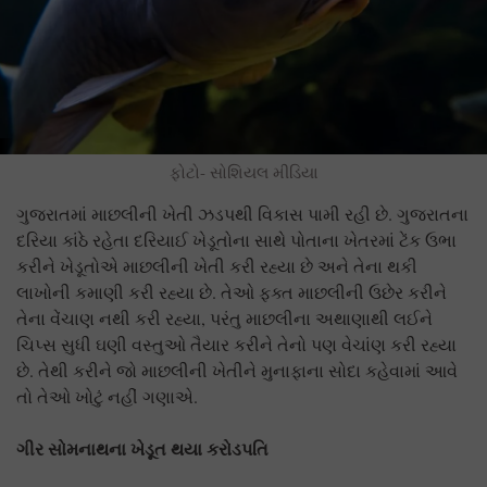
ફોટો- સોશિયલ મીડિયા
ગુજરાતમાં માછલીની ખેતી ઝડપથી વિકાસ પામી રહી છે. ગુજરાતના
દરિયા કાંઠે રહેતા દરિયાઈ ખેડૂતોના સાથે પોતાના ખેતરમાં ટેંક ઉભા
કરીને ખેડૂતોએ માછલીની ખેતી કરી રહ્યા છે અને તેના થકી
લાખોની કમાણી કરી રહ્યા છે. તેઓ ફક્ત માછલીની ઉછેર કરીને
તેના વેંચાણ નથી કરી રહ્યા, પરંતુ માછલીના અથાણાથી લઈને
ચિપ્સ સુધી ઘણી વસ્તુઓ તૈયાર કરીને તેનો પણ વેચાંણ કરી રહ્યા
છે. તેથી કરીને જો માછલીની ખેતીને મુનાફાના સોદા કહેવામાં આવે
તો તેઓ ખોટું નહીં ગણાએ.
ગીર સોમનાથના ખેડૂત થયા કરોડપતિ