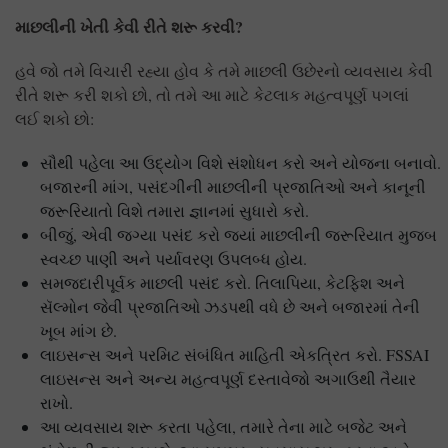
માછલીની
ખેતી
કેવી
રીતે
શરૂ
કરવી
?
હવે જો તમે વિચારી રહ્યા હોવ કે તમે માછલી ઉછેરનો વ્યવસાય કેવી
રીતે શરૂ કરી શકો છો, તો તમે આ માટે કેટલાક મહત્વપૂર્ણ પગલાં
લઈ શકો છો:
સૌથી પહેલા આ ઉદ્યોગ વિશે સંશોધન કરો અને યોજના બનાવો.
બજારની માંગ, પસંદગીની માછલીની પ્રજાતિઓ અને કાનૂની
જરૂરિયાતો વિશે તમારા જ્ઞાનમાં સુધારો કરો.
બીજું, એવી જગ્યા પસંદ કરો જ્યાં માછલીની જરૂરિયાત મુજબ
સ્વચ્છ પાણી અને પર્યાવરણ ઉપલબ્ધ હોય.
સમજદારીપૂર્વક માછલી પસંદ કરો. તિલાપિયા, કેટફિશ અને
સૅલ્મોન જેવી પ્રજાતિઓ ઝડપથી વધે છે અને બજારમાં તેની
ખૂબ માંગ છે.
લાઇસન્સ અને પરમિટ સંબંધિત માહિતી એકત્રિત કરો. FSSAI
લાઇસન્સ અને અન્ય મહત્વપૂર્ણ દસ્તાવેજો અગાઉથી તૈયાર
રાખો.
આ વ્યવસાય શરૂ કરતા પહેલા, તમારે તેના માટે બજેટ અને