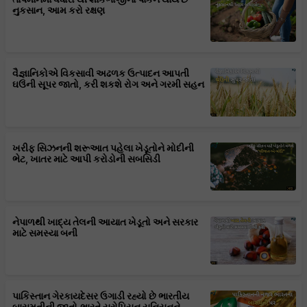
નુકસાન, આમ કરો રક્ષણ
વૈજ્ઞાનિકોએ વિકસાવી અઢળક ઉત્પાદન આપતી
ઘઉંની સૂપર જાતો, કરી શકશે રોગ અને ગરમી સહન
ખરીફ સિઝનની શરૂઆત પહેલા ખેડૂતોને મોદીની
ભેટ, ખાતર માટે આપી કરોડોની સબસિડી
નેપાળથી ખાદ્ય તેલની આયાત ખેડૂતો અને સરકાર
માટે સમસ્યા બની
પાકિસ્તાન ગેરકાયદેસર ઉગાડી રહ્યો છે ભારતીય