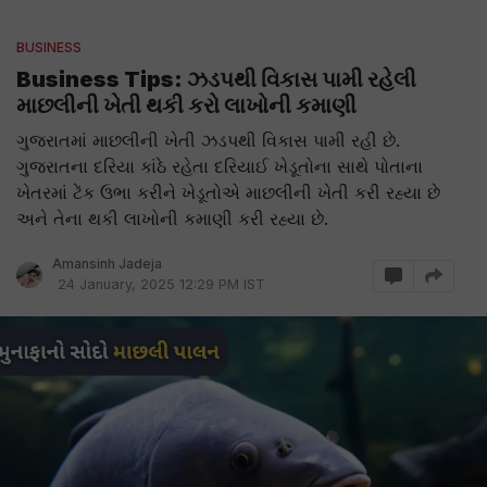
BUSINESS
Business Tips: ઝડપથી વિકાસ પામી રહેલી
માછલીની ખેતી થકી કરો લાખોની કમાણી
ગુજરાતમાં માછલીની ખેતી ઝડપથી વિકાસ પામી રહી છે.
ગુજરાતના દરિયા કાંઠે રહેતા દરિયાઈ ખેડૂતોના સાથે પોતાના
ખેતરમાં ટેંક ઉભા કરીને ખેડૂતોએ માછલીની ખેતી કરી રહ્યા છે
અને તેના થકી લાખોની કમાણી કરી રહ્યા છે.
Amansinh Jadeja
24 January, 2025 12:29 PM IST