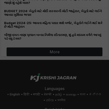
જાણો શું રહેશે ખાસ?
BUDGET 2024: ખેડૂતો માટે મોદી સરકારની મોટી જાહેરાત, ખેડૂતો માટે લઈને
આવ્યા ખુશિયા અપાર
Budget 2024-25: આવતા મહિના પસાર થશે બજેટ, ખેડૂતોને લઈને થઈ શકે
છે મોટી જાહેરાત
બીજી વખત નાણા પ્રધાન બન્યા નિર્મલા સીતારમણ, શું હવે મધ્યમ વર્ગને આપવું
પડે વધુ ટેક્સ?
More
Languages
English
हिंदी
मराठी
ਪੰਜਾਬੀ
தமிழ்
മലയാളം
বাংলা
ಕನ್ನಡ
ଓଡିଆ
অসমীয়া