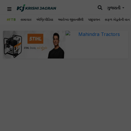
ગુજરાતી
#FTB
સમાચાર
એગ્રિપીડિયા
આરોગ્ય જીવનશૈલી
પશુપાલન
સફળ ખેડૂતોની વાત