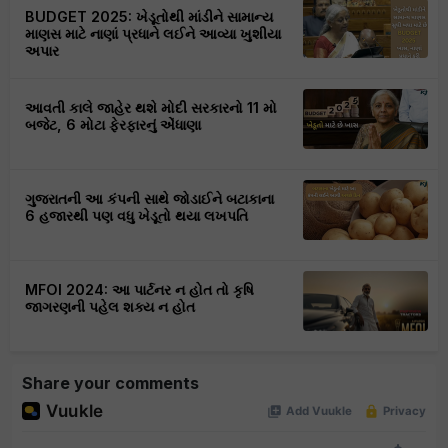
BUDGET 2025: ખેડૂતોથી માંડીને સામાન્ય
માણસ માટે નાણાં પ્રધાને લઈને આવ્યા ખુશીયા
અપાર
આવતી કાલે જાહેર થશે મોદી સરકારનો 11 મો
બજેટ, 6 મોટા ફેરફારનું એંધાણા
ગુજરાતની આ કંપની સાથે જોડાઈને બટાકાના
6 હજારથી પણ વધુ ખેડૂતો થયા લખપતિ
MFOI 2024: આ પાર્ટનર ન હોત તો કૃષિ
જાગરણની પહેલ શક્ય ન હોત
Share your comments