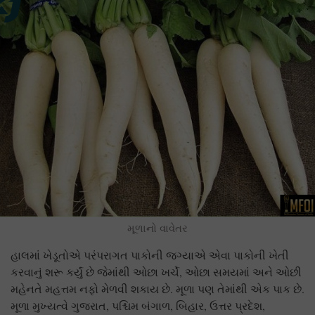
મૂળાનો વાવેતર
હાલમાં ખેડૂતોએ પરંપરાગત પાકોની જગ્યાએ એવા પાકોની ખેતી
કરવાનું શરૂ કર્યું છે જેમાંથી ઓછા ખર્ચે, ઓછા સમયમાં અને ઓછી
મહેનતે મહત્તમ નફો મેળવી શકાય છે. મૂળા પણ તેમાંથી એક પાક છે.
મૂળા મુખ્યત્વે ગુજરાત, પશ્ચિમ બંગાળ, બિહાર, ઉત્તર પ્રદેશ,