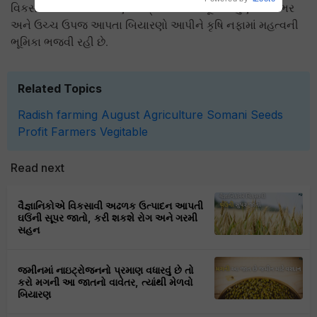
વિકસાવે છે. આ જ સોમાણી સીડ્ઝ કંપની ખેડૂતોને ગુણવત્તાસભર
અને ઉચ્ચ ઉપજ આપતા બિયારણો આપીને કૃષિ નફામાં મહત્વની
ભૂમિકા ભજવી રહી છે.
Related Topics
Radish farming
August
Agriculture
Somani Seeds
Profit
Farmers
Vegitable
Read next
વૈજ્ઞાનિકોએ વિકસાવી અઢળક ઉત્પાદન આપતી
ઘઉંની સૂપર જાતો, કરી શકશે રોગ અને ગરમી
સહન
જમીનમાં નાઇટ્રોજનનો પ્રમાણ વધારવું છે તો
કરો મગની આ જાતનો વાવેતર, ત્યાંથી મેળવો
બિયારણ