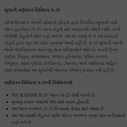
મૂળાની વર્ણસંકર વિવિધતા X-35
બીજ ઉત્પાદક કંપની સોમાની સીડ્ઝ દ્વારા વિકસિત મૂળાની નવી
જાત હાઇબ્રિડ X-35 નાના ખેડૂતો માટે વરદાનથી ઓછી નથી. તેની
ખેતીથી ખેડૂતોને મોટો નફો મળે છે. આ જ કારણ છે કે આ વેરાયટી
ખેડૂતો દ્વારા ખૂબ જ પસંદ કરવામાં આવી રહી છે. X-35 મૂળાની વધતી
જતી લોકપ્રિયતા અને વધુ સારા પરિણામોને જોઈને, કંપની ઉત્તર
પ્રદેશ, બિહાર, રાજસ્થાન, પંજાબ હરિયાણા, પશ્ચિમ બંગાળ,
ગજુરાત, મધ્ય પ્રદેશ, છત્તીસગઢ, ઝારખંડ અને ઓરિસ્સા સહિત
ઘણા રાજ્યોમાં આ સુધારેલી જાતના બીજનું વેચાણ કરી રહી છે.
વર્ણસંકર વિવિધતા X-35
ની વિશેષતાઓ
'HY RADISH X-35' જાત 18-22 સેમી લાંબી છે.
મૂળાનું વજન અંદાજે 300-400 ગ્રામ હોય છે.
આ જાત લગભગ 22-25 દિવસમાં તૈયાર થઈ જાય છે.
આ જાતમાંથી ખેડૂતને પ્રતિ એકર લગભગ ત્રણ લાખ રૂપિયાનો
નફો મળે છે.