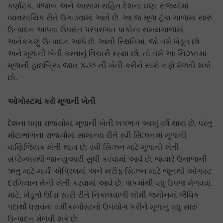
કર્ણાટક, પંજાબ અને આસામ સહિત દેશના ઘણા રાજ્યોમાં
વ્યવસાયિક રીતે ઉગાડવામાં આવે છે. આ જ મૂળા ટૂંકા ગાળામાં સારું
ઉત્પાદન આપવા ઉપરાંત પરંપરાગત પાકોના સમયગાળામાં
અનેકગણું ઉત્પાદન આપે છે. આવી સ્થિતિમાં, જો તમે ખેડૂત છો
અને મૂળાની ખેતી કરવાનું વિચારી રહ્યા છો, તો તમે આ સિઝનમાં
મૂળાની હાઇબ્રિડ જાત X-35 ની ખેતી કરીને સારો નફો મેળવી શકો
છો.
ઓગોસ્ટમાં કરો મૂળાની ખેતી
દેશના ઘણા રાજ્યોમાં મૂળાની ખેતી લગભગ આખું વર્ષ થાય છે, પરંતુ
મોટાભાગના રાજ્યોમાં સામાન્ય રીતે રવી સિઝનમાં મૂળાની
વાણિજ્યિક ખેતી થાય છે. રવી સિઝન માટે મૂળાની ખેતી
સપ્ટેમ્બરથી જાન્યુઆરી સુધી કરવામાં આવે છે, જ્યારે ઉનાળાની
ઋતુ માટે માર્ચ-એપ્રિલમાં અને ખરીફ સિઝન માટે જૂનથી ઓગસ્ટ
દરમિયાન તેની ખેતી કરવામાં આવે છે. પાકમાંથી વધુ ઉપજ મેળવવા
માટે, ખેડૂતો ઊંડા સારી રીતે નિકાલવાળી લોમી જમીનમાં જૈવિક
પદાર્થો ધરાવતા વર્મીકમ્પોસ્ટનો ઉપયોગ કરીને મૂળાનું વધુ સારું
ઉત્પાદન મેળવી શકે છે.