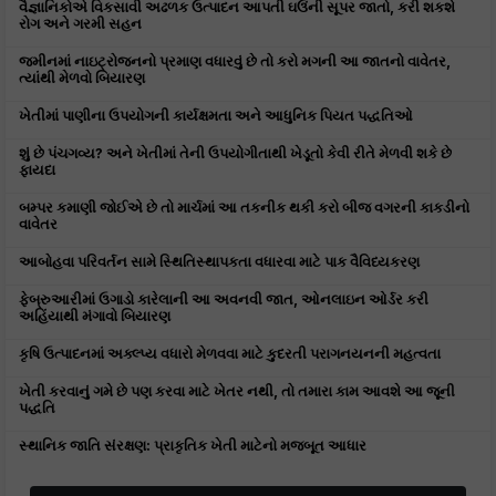
વૈજ્ઞાનિકોએ વિકસાવી અઢળક ઉત્પાદન આપતી ઘઉંની સૂપર જાતો, કરી શકશે
રોગ અને ગરમી સહન
જમીનમાં નાઇટ્રોજનનો પ્રમાણ વધારવું છે તો કરો મગની આ જાતનો વાવેતર,
ત્યાંથી મેળવો બિયારણ
ખેતીમાં પાણીના ઉપયોગની કાર્યક્ષમતા અને આધુનિક પિયત પદ્ધતિઓ
શું છે પંચગવ્ય? અને ખેતીમાં તેની ઉપયોગીતાથી ખેડૂતો કેવી રીતે મેળવી શકે છે
ફાયદા
બમ્પર કમાણી જોઈએ છે તો માર્ચમાં આ તકનીક થકી કરો બીજ વગરની કાકડીનો
વાવેતર
આબોહવા પરિવર્તન સામે સ્થિતિસ્થાપકતા વધારવા માટે પાક વૈવિધ્યકરણ
ફેબ્રુઆરીમાં ઉગાડો કારેલાની આ અવનવી જાત, ઓનલાઇન ઓર્ડર કરી
અહિંયાથી મંગાવો બિયારણ
કૃષિ ઉત્પાદનમાં અક્લ્પ્ય વધારો મેળવવા માટે કુદરતી પરાગનયનની મહત્વતા
ખેતી કરવાનું ગમે છે પણ કરવા માટે ખેતર નથી, તો તમારા કામ આવશે આ જૂની
પદ્ધતિ
સ્થાનિક જાતિ સંરક્ષણ: પ્રાકૃતિક ખેતી માટેનો મજબૂત આધાર