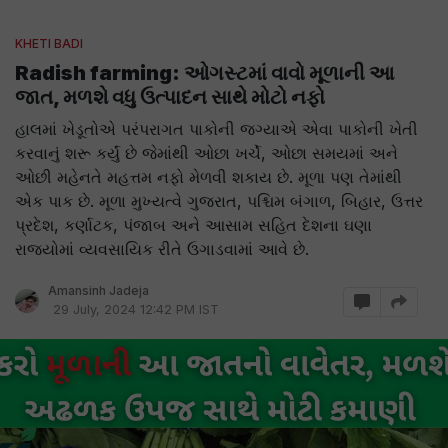
KHETI BADI
Radish farming: ઓગસ્ટમાં વાવો મૂળાની આ
જાત, મળશે વધુ ઉત્પાદન સાથે મોટો નફો
હાલમાં ખેડૂતોએ પરંપરાગત પાકોની જગ્યાએ એવા પાકોની ખેતી
કરવાનું શરૂ કર્યું છે જેમાંથી ઓછા ખર્ચે, ઓછા સમયમાં અને
ઓછી મહેનતે મહત્તમ નફો મેળવી શકાય છે. મૂળા પણ તેમાંથી
એક પાક છે. મૂળા મુખ્યત્વે ગુજરાત, પશ્ચિમ બંગાળ, બિહાર, ઉત્તર
પ્રદેશ, કર્ણાટક, પંજાબ અને આસામ સહિત દેશના ઘણા
રાજ્યોમાં વ્યવસાયિક રીતે ઉગાડવામાં આવે છે.
Amansinh Jadeja
29 July, 2024 12:42 PM IST