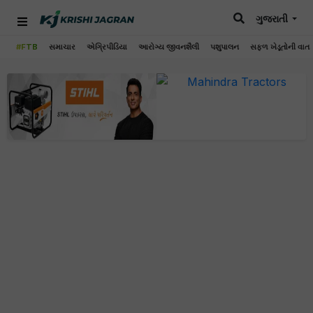
ગુજરાતી
#FTB
સમાચાર
એગ્રિપીડિયા
આરોગ્ય જીવનશૈલી
પશુપાલન
સફળ ખેડૂતોની વાત