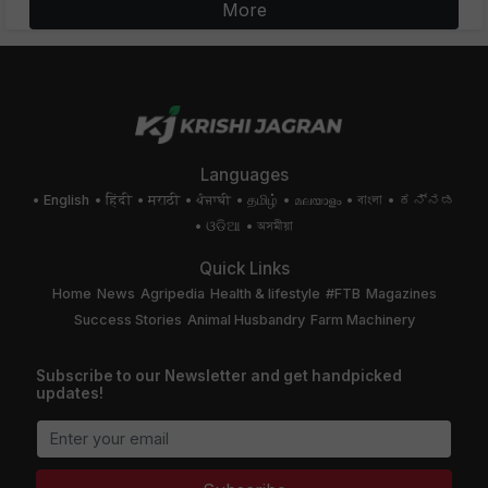
More
Languages
English
हिंदी
मराठी
ਪੰਜਾਬੀ
தமிழ்
മലയാളം
বাংলা
ಕನ್ನಡ
ଓଡିଆ
অসমীয়া
Quick Links
Home
News
Agripedia
Health & lifestyle
#FTB
Magazines
Success Stories
Animal Husbandry
Farm Machinery
Subscribe to our Newsletter and get handpicked
updates!