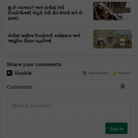
શું છે પંચગવ્ય? અને ખેતીમાં તેની
ઉપયોગીતાથી ખેડૂતો કેવી રીતે મેળવી શકે છે
ફાયદા
ખેતીમાં પાણીના ઉપયોગની કાર્યક્ષમતા અને
આધુનિક પિયત પદ્ધતિઓ
Share your comments