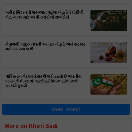
ખરીફ સિઝનની શરૂઆત પહેલા ખેડૂતોને મોદીની
ભેટ, ખાતર માટે આપી કરોડોની સબસિડી
નેપાળથી ખાદ્ય તેલની આયાત ખેડૂતો અને સરકાર
માટે સમસ્યા બની
પાકિસ્તાન ગેરકાયદેસર ઉગાડી રહ્યો છે ભારતીય
બાસમતીની જાતો,ભારતે યુરોપિયન યુનિયનને
આપ્યો પુરાવો
More Stories
More on Kheti Badi