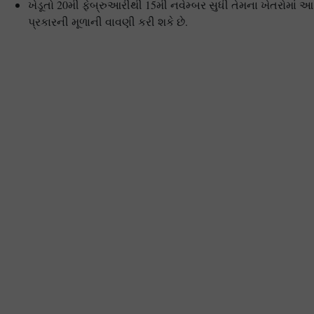
ખેડૂતો 20મી ફેબ્રુઆરીથી 15મી નવેમ્બર સુધી તેમના ખેતરોમાં આ
પ્રકારની મૂળાની વાવણી કરી શકે છે.