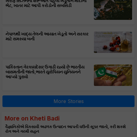
ખરીફ સિઝનની શરૂઆત પહેલા ખેડૂતોને મોદીની
ભેટ, ખાતર માટે આપી કરોડોની સબસિડી
નેપાળથી ખાદ્ય તેલની આયાત ખેડૂતો અને સરકાર
માટે સમસ્યા બની
પાકિસ્તાન ગેરકાયદેસર ઉગાડી રહ્યો છે ભારતીય
બાસમતીની જાતો,ભારતે યુરોપિયન યુનિયનને
આપ્યો પુરાવો
More Stories
More on Kheti Badi
વૈજ્ઞાનિકોએ વિકસાવી અઢળક ઉત્પાદન આપતી ઘઉંની સૂપર જાતો, કરી શકશે
રોગ અને ગરમી સહન