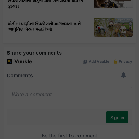
ઉપયોગીતાથી ખેડૂતો કેવી રીતે મેળવી શકે છે
ફાયદા
ખેતીમાં પાણીના ઉપયોગની કાર્યક્ષમતા અને
આધુનિક પિયત પદ્ધતિઓ
Share your comments