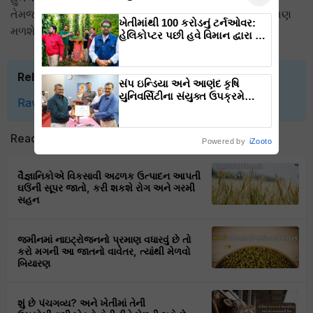
તેમજ 3 થી 4 ફેરોમેન ટ્રેપ ગોઠવવી જોઈએ આથી પાકને સરંક્ષણ
ખેતીમાંથી 100 કરોડનું ટર્નઓવર:
મળશે અને તે ખરાબ થવાતી બચી જશે.
હેલિકોપ્ટર પછી હવે વિમાન દ્વારા કૃષિ
ક્રાંતિ લાવશે ડૉ. રાજારામ ત્રિપાઠી
Related Topics
સંપ ઇન્ડિયા અને આણંદ કૃષિ
યુનિવર્સિટીના સંયુક્ત ઉપક્રમે
Ravi Crops
Agriculture
Diseases
Farming
યોજાઈ Manthan FPO Vibrant
Sumit 2025
Read next
Powered by
iZooto
વૈજ્ઞાનિકોએ વિકસાવી અઢળક ઉત્પાદન આપતી
ઘઉંની સૂપર જાતો, કરી શકશે રોગ અને ગરમી
સહન
જમીનમાં નાઇટ્રોજનનો પ્રમાણ વધારવું છે તો
કરો મગની આ જાતનો વાવેતર, ત્યાંથી મેળવો
બિયારણ
શું છે પંચગવ્ય? અને ખેતીમાં તેની