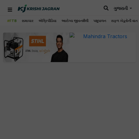
ગુજરાતી
#FTB
સમાચાર
એગ્રિપીડિયા
આરોગ્ય જીવનશૈલી
પશુપાલન
સફળ ખેડૂતોની વાત