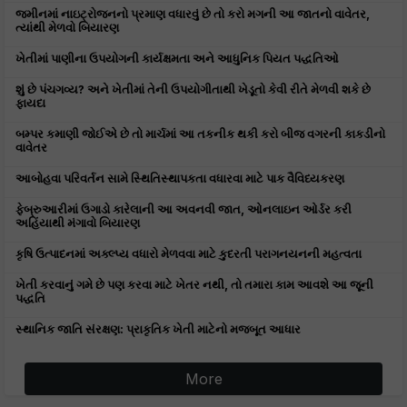
જમીનમાં નાઇટ્રોજનનો પ્રમાણ વધારવું છે તો કરો મગની આ જાતનો વાવેતર,
ત્યાંથી મેળવો બિયારણ
ખેતીમાં પાણીના ઉપયોગની કાર્યક્ષમતા અને આધુનિક પિયત પદ્ધતિઓ
શું છે પંચગવ્ય? અને ખેતીમાં તેની ઉપયોગીતાથી ખેડૂતો કેવી રીતે મેળવી શકે છે
ફાયદા
બમ્પર કમાણી જોઈએ છે તો માર્ચમાં આ તકનીક થકી કરો બીજ વગરની કાકડીનો
વાવેતર
આબોહવા પરિવર્તન સામે સ્થિતિસ્થાપકતા વધારવા માટે પાક વૈવિધ્યકરણ
ફેબ્રુઆરીમાં ઉગાડો કારેલાની આ અવનવી જાત, ઓનલાઇન ઓર્ડર કરી
અહિંયાથી મંગાવો બિયારણ
કૃષિ ઉત્પાદનમાં અક્લ્પ્ય વધારો મેળવવા માટે કુદરતી પરાગનયનની મહત્વતા
ખેતી કરવાનું ગમે છે પણ કરવા માટે ખેતર નથી, તો તમારા કામ આવશે આ જૂની
પદ્ધતિ
સ્થાનિક જાતિ સંરક્ષણ: પ્રાકૃતિક ખેતી માટેનો મજબૂત આધાર
More