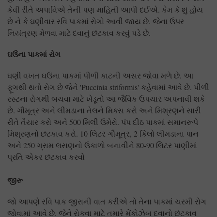
કેવી રીતે અપાવિએ તેની પણ માહિતી આપી દઈએ. કેમ કે શું હોય
છે ને કે ઘણીવાર રવિ પાકમાં રોગો આવી જાય છે. જેના ઉપર
નિયંત્રણ મેળવા માટે દવાનું છંટકાવ કરવું પડે છે.
ઘઉંના પાકમાં રોગ
ઘણી વખત ઘઉંના પાકમાં પીળી કાટની અસર જોવા મળે છે. આ
ફૂગથી થતો રોગ છે જેને 'Puccinia striformis' કહેવામાં આવે છે. પીળી
રસ્ટના રોગથી બચવા માટે ખેડૂતો આ જૈવિક ઉપચાર અપનાવી શકે
છે. ગૌમૂત્ર અને લીમડાના તેલને મિક્સ કરો અને મિશ્રણને સારી
રીતે તૈયાર કરો અને 500 મિલી ઉમેરો. પંપ દીઠ પાકમાં સમાનરૂપે
મિશ્રણનો છંટકાવ કરો. 10 લિટર ગૌમૂત્ર, 2 કિલો લીમડાના પાન
અને 250 ગ્રામ લસણનો ઉકાળો બનાવીને 80-90 લિટર પાણીમાં
પ્રતિ એકર છંટકાવ કરવો
જીરૂ
જો આપણે રવિ પાક જીરાની વાત કરીએ તો તેના પાકમાં ચરમી રોગ
જોવામાં આવે છે. જેને રોકવા માટે તમારે મેંકોઝેબ દવાનો છંટકાવ