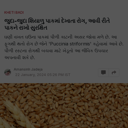
KHETI BADI
જુદા-જુદા શિયાળુ પાકમાં દેખાતા રોગ, આવી રીતે
પાકને રાખો સુરક્ષિત
ઘણી વખત ઘઉંના પાકમાં પીળી કાટની અસર જોવા મળે છે. આ
ફૂગથી થતો રોગ છે જેને 'Puccinia striformis' કહેવામાં આવે છે.
પીળી રસ્ટના રોગથી બચવા માટે ખેડૂતો આ જૈવિક ઉપચાર
અપનાવી શકે છે.
Amansinh Jadeja
22 January, 2024 05:26 PM IST