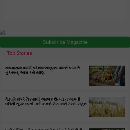
Subscribe Magazine
Top Stories
તાપમાનમાં વધારો થી શાકભાજીના પાકને થાય છે
નુકસાન, આમ કરો રક્ષણ
વૈજ્ઞાનિકોએ વિકસાવી અઢળક ઉત્પાદન આપતી
ઘઉંની સૂપર જાતો, કરી શકશે રોગ અને ગરમી સહન