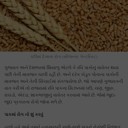
ઘઉંંમાં દેખાતા રોગ (સૌજન્ય: પેન્ટરિસ્ટ)
ગુજરાત અને દેશભરમાં શિયાળુ એટલે કે રવિ પાકોનું વાવેતર થયા
પછી તેની માવજત ચાલી રહી છે. અને દરેક ખેડૂત પોતાના પાકોની
માવજત અને તેની સિંચાઈમાં સંકળાયેલા છે. જો આપણે ગુજરાતની
વાત કરીએ તો રાજ્યમાં રવિ પાકના સિઝનમાં ઘઉં, ચણ, જીરુ,
રાયડો, એરંડા, શાકભાજીનું વાવેતર કરવામાં આવે છે. જેમાં જુદા-
જુદા પ્રકારના રોગો જોવા મળે છે.
પાકમાં રોગ તો શું કરવું
હાલો હવે અમે તમને હવામાનની સાથે-સાથે પાકને રોગોથી નિજાત