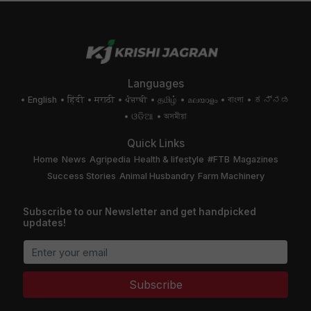
Languages
English
हिंदी
मराठी
ਪੰਜਾਬੀ
தமிழ்
മലയാളം
বাংলা
ಕನ್ನಡ
ଓଡିଆ
অসমীয়া
Quick Links
Home
News
Agripedia
Health & lifestyle
#FTB
Magazines
Success Stories
Animal Husbandry
Farm Machinery
Subscribe to our Newsletter and get handpicked
updates!
Subscribe