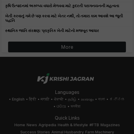
કૃષિ ઉત્પાદનમાં અક્લ્પ્ય વધારો મેળવવા માટે કુદરતી પરાગનયનની મહત્વતા
ખેતી કરવાનું ગમે છે પણ કરવા માટે ખેતર નથી, તો તમારા કામ આવશે આ જૂની
પદ્ધતિ
સ્થાનિક જાતિ સંરક્ષણ: પ્રાકૃતિક ખેતી માટેનો મજબૂત આધાર
More
Languages
English
हिंदी
मराठी
ਪੰਜਾਬੀ
தமிழ்
മലയാളം
বাংলা
ಕನ್ನಡ
ଓଡିଆ
অসমীয়া
Quick Links
Home
News
Agripedia
Health & lifestyle
#FTB
Magazines
Success Stories
Animal Husbandry
Farm Machinery