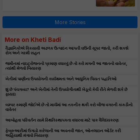
More Stories
More on Kheti Badi
વૈજ્ઞાનિકોએ વિકસાવી અઢળક ઉત્પાદન આપતી ઘઉંની સૂપર જાતો, કરી શકશે
રોગ અને ગરમી સહન
જમીનમાં નાઇટ્રોજનનો પ્રમાણ વધારવું છે તો કરો મગની આ જાતનો વાવેતર,
ત્યાંથી મેળવો બિયારણ
ખેતીમાં પાણીના ઉપયોગની કાર્યક્ષમતા અને આધુનિક પિયત પદ્ધતિઓ
શું છે પંચગવ્ય? અને ખેતીમાં તેની ઉપયોગીતાથી ખેડૂતો કેવી રીતે મેળવી શકે છે
ફાયદા
બમ્પર કમાણી જોઈએ છે તો માર્ચમાં આ તકનીક થકી કરો બીજ વગરની કાકડીનો
વાવેતર
આબોહવા પરિવર્તન સામે સ્થિતિસ્થાપકતા વધારવા માટે પાક વૈવિધ્યકરણ
ફેબ્રુઆરીમાં ઉગાડો કારેલાની આ અવનવી જાત, ઓનલાઇન ઓર્ડર કરી
અહિંયાથી મંગાવો બિયારણ