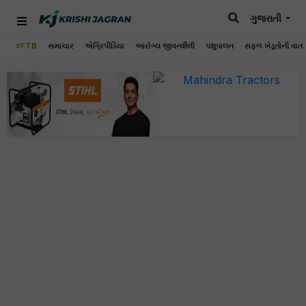
ગુજરાતી
#FTB
સમાચાર
એગ્રિપીડિયા
આરોગ્ય જીવનશૈલી
પશુપાલન
સફળ ખેડૂતોની વાત