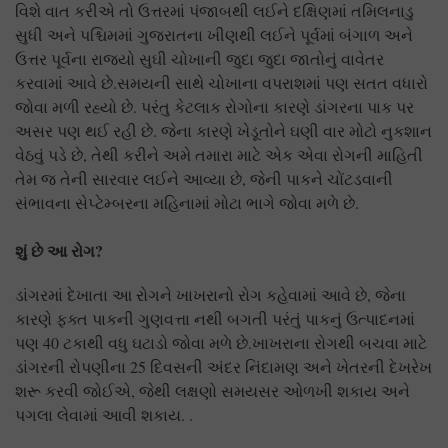
વિશે વાત કરીએ તો ઉત્તરમાં પંજાબથી લઈને દક્ષિણમાં તમિલનાડુ
સુધી અને પશ્ચિમમાં ગુજરાતના ખીણથી લઈને પૂર્વમાં બંગાળ અને
ઉત્તર પૂર્વના રાજ્યો સુઘી ચોખાની જુદા જુદા જાતોનું વાવેતર
કરવામાં આવે છે.સમયની સાથે ચોખાના વપરાશમાં પણ સતત વધારો
જોવા મળી રહ્યો છે. પરંતુ કેટલાક રોગોના કારણે ડાંગરના પાક પર
અસર પણ થઈ રહી છે. જેના કારણે ખેડૂતોને ઘણી વાર મોટો નુકશાન
વેઠવું પડે છે, તેથી કરીને અમે તમારા માટે એક એવા રોગની માહિતી
તેમ જ તેની સારવાર લઈને આવ્યા છે, જેની પાકને ચોંટડવાની
સંભાવના સેપ્ટેમ્બરના મહિનામાં મોટા ભાગે જોવા મળે છે.
શું છે આ રોગ
?
ડાંગરમાં દેખાતા આ રોગને ખાખરાનો રોગ કહેવામાં આવે છે, જેના
કારણે ફક્ત પાકની ગુણવત્તા નથી બગતી પરંતું પાકનું ઉત્પાદનમાં
પણ 40 ટકાથી વધુ ઘટાડો જોવા મળે છે.ખાખરાના રોગથી બચવા માટે
ડાંગરની રોપણીના 25 દિવસની અંદર નિંદામણ અને ખેતરની દેખરેખ
શરૂ કરવી જોઈએ, જેથી લક્ષણો સમયસર ઓળખી શકાય અને
પગલા લેવામાં આવી શકાય. .