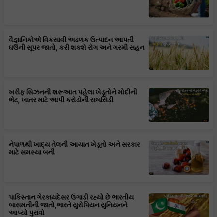
વૈજ્ઞાનિકોએ વિકસાવી અઢળક ઉત્પાદન આપતી
ઘઉંની સૂપર જાતો, કરી શકશે રોગ અને ગરમી સહન
ખરીફ સિઝનની શરૂઆત પહેલા ખેડૂતોને મોદીની
ભેટ, ખાતર માટે આપી કરોડોની સબસિડી
નેપાળથી ખાદ્ય તેલની આયાત ખેડૂતો અને સરકાર
માટે સમસ્યા બની
પાકિસ્તાન ગેરકાયદેસર ઉગાડી રહ્યો છે ભારતીય
બાસમતીની જાતો,ભારતે યુરોપિયન યુનિયનને
આપ્યો પુરાવો