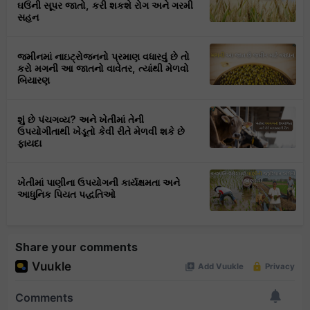
ઘઉંની સૂપર જાતો, કરી શકશે રોગ અને ગરમી
સહન
જમીનમાં નાઇટ્રોજનનો પ્રમાણ વધારવું છે તો
કરો મગની આ જાતનો વાવેતર, ત્યાંથી મેળવો
બિયારણ
શું છે પંચગવ્ય? અને ખેતીમાં તેની
ઉપયોગીતાથી ખેડૂતો કેવી રીતે મેળવી શકે છે
ફાયદા
ખેતીમાં પાણીના ઉપયોગની કાર્યક્ષમતા અને
આધુનિક પિયત પદ્ધતિઓ
Share your comments