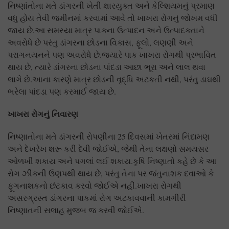
નિષ્ણાંતોના મતે ડાંગરની ખેતી ક્ષારયુક્ત અને કેલ્શિયમનું પ્રમાણ
વધુ હોય તેવી જમીનમાં કરવામાં આવે તો ખાખરા રોગનું જોખમ વધી
જાય છે.આ સમસ્યા માત્ર પાકના ઉત્પાદન અને ઉત્પાદકતાને
અવરોધે છે પરંતુ ડાંગરના છોડના વિકાસ, ફૂલો, લણણી અને
પરાગનયનને પણ અવરોધે છે.જ્યારે પાક ખાખરા રોગથી પ્રભાવિત
થાય છે, ત્યારે ડાંગરના છોડના પાંદડા આછા ભૂરા અને લાલ થવા
લાગે છે.આના કારણે માત્ર છોડની વૃદ્ધિ અટકતી નથી, પરંતુ ડાઘથી
ભરેલા પાંદડા પણ કરમાઈ જાય છે.
ખાખરા રોગનું નિવારણ
નિષ્ણાતોના મતે ડાંગરની રોપણીના 25 દિવસમાં ખેતરમાં નિંદામણ
અને દેખરેખ શરૂ કરી દેવી જોઈએ, જેથી તેના લક્ષણો સમયસર
ઓળખી શકાય અને પગલાં લઈ શકાય.કૃષિ નિષ્ણાતો કહે છે કે આ
રોગ ઝીંકની ઉણપથી થાય છે, પરંતુ તેના પર જંતુનાશક દવાઓ કે
ફૂગનાશકનો છંટકાવ કરવો જોઈએ નહીં.ખાખરા રોગથી
અસરગ્રસ્ત ડાંગરના પાકમાં રોગ અટકાવવાની કામગીરી
નિષ્ણાતની સલાહ મુજબ જ કરવી જોઈએ.