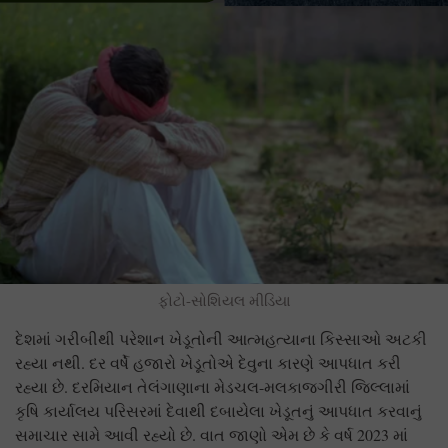
ફોટો-સોશિયલ મીડિયા
દેશમાં ગરીબીથી પરેશાન ખેડૂતોની આત્મહત્યાના કિસ્સાઓ અટકી
રહ્યા નથી. દર વર્ષે હજારો ખેડૂતોએ દેવુના કારણે આપધાત કરી
રહ્યા છે. દરમિયાન તેલંગાણાના મેડચલ-મલકાજગીરી જિલ્લામાં
કૃષિ કાર્યાલય પરિસરમાં દેવાથી દબાયેલા ખેડૂતનું આપધાત કરવાનું
સમાચાર સામે આવી રહ્યો છે. વાત જાણો એમ છે કે વર્ષ 2023 માં