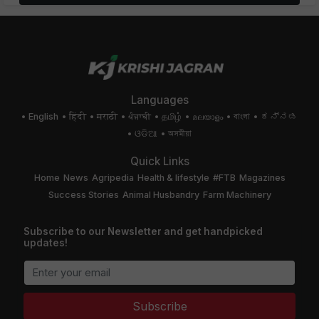
Languages
English
हिंदी
मराठी
ਪੰਜਾਬੀ
தமிழ்
മലയാളം
বাংলা
ಕನ್ನಡ
ଓଡିଆ
অসমীয়া
Quick Links
Home
News
Agripedia
Health & lifestyle
#FTB
Magazines
Success Stories
Animal Husbandry
Farm Machinery
Subscribe to our Newsletter and get handpicked
updates!
Subscribe