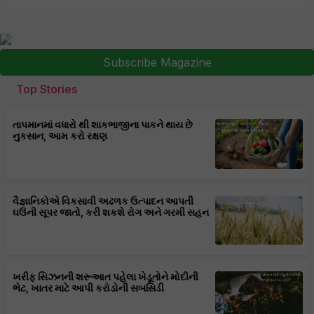
Subscribe Magazine
Top Stories
તાપમાનમાં વધારો થી શાકભાજીના પાકને થાય છે
નુકસાન, આમ કરો રક્ષણ
વૈજ્ઞાનિકોએ વિકસાવી અઢળક ઉત્પાદન આપતી
ઘઉંની સૂપર જાતો, કરી શકશે રોગ અને ગરમી સહન
ખરીફ સિઝનની શરૂઆત પહેલા ખેડૂતોને મોદીની
ભેટ, ખાતર માટે આપી કરોડોની સબસિડી