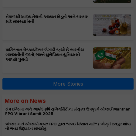
નેપાળથી ખાદ્ય તેલની આયાત ખેડૂતો અને સરકાર
માટે સમસ્યા બની
પાકિસ્તાન ગેરકાયદેસર ઉગાડી રહ્યો છે ભારતીય
બાસમતીની જાતો,ભારતે યુરોપિયન યુનિયનને
આપ્યો પુરાવો
More Stories
More on News
સંપ ઇન્ડિયા અને આણંદ કૃષિ યુનિવર્સિટીના સંયુક્ત ઉપક્રમે યોજાઈ Manthan
FPO Vibrant Sumit 2025
અંજાર ખાતે યોજાયો કચ્છ FPO દ્વારા “કચ્છ કિસાન માર્ટ” ( એગ્રી ઇનપુટ શોપ)
નો ભવ્ય ઉદ્ઘાટન સમારોહ