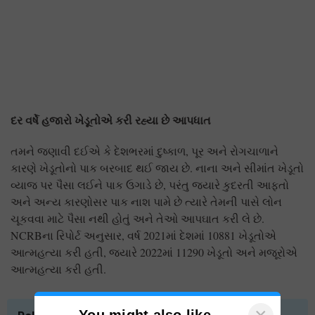
દર વર્ષે હજારો ખેડૂતોએ કરી રહ્યા છે આપધાત
તમને જણાવી દઈએ કે દેશભરમાં દુષ્કાળ, પૂર અને રોગચાળાને
કારણે ખેડૂતોનો પાક બરબાદ થઈ જાય છે. નાના અને સીમાંત ખેડૂતો
વ્યાજ પર પૈસા લઈને પાક ઉગાડે છે, પરંતુ જ્યારે કુદરતી આફતો
અને અન્ય કારણોસર પાક નાશ પામે છે ત્યારે તેમની પાસે લોન
ચૂકવવા માટે પૈસા નથી હોતું અને તેઓ આપઘાત કરી લે છે.
NCRBના રિપોર્ટ અનુસાર, વર્ષ 2021માં દેશમાં 10881 ખેડૂતોએ
આત્મહત્યા કરી હતી, જ્યારે 2022માં 11290 ખેડૂતો અને મજૂરોએ
આત્મહત્યા કરી હતી.