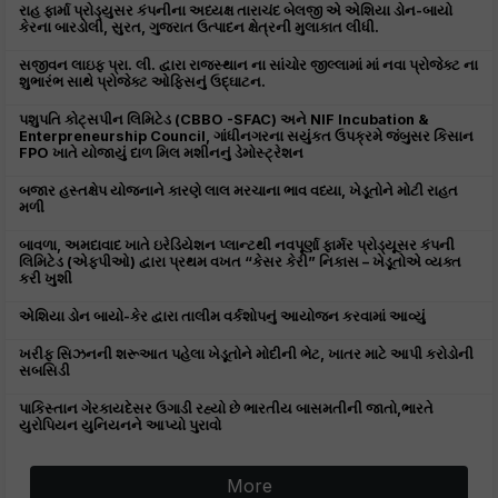
રાહ ફાર્મા પ્રોડ્યુસર કંપનીના અધ્યક્ષ તારાચંદ બેલજી એ એશિયા ડોન-બાયો
કેરના બારડોલી, સુરત, ગુજરાત ઉત્પાદન ક્ષેત્રની મુલાકાત લીધી.
સજીવન લાઇફ પ્રા. લી. દ્વારા રાજસ્થાન ના સાંચોર જીલ્લામાં માં નવા પ્રોજેક્ટ ના
શુભારંભ સાથે પ્રોજેક્ટ ઓફિસનું ઉદ્ઘાટન.
પશુપતિ કોટ્સપીન લિમિટેડ (CBBO -SFAC) અને NIF Incubation &
Enterpreneurship Council, ગાંધીનગરના સયુંકત ઉપક્રમે જંબુસર કિસાન
FPO ખાતે યોજાયું દાળ મિલ મશીનનું ડેમોસ્ટ્રેશન
બજાર હસ્તક્ષેપ યોજનાને કારણે લાલ મરચાના ભાવ વધ્યા, ખેડૂતોને મોટી રાહત
મળી
બાવળા, અમદાવાદ ખાતે ઇરેડિયેશન પ્લાન્ટથી નવપૂર્ણા ફાર્મર પ્રોડ્યૂસર કંપની
લિમિટેડ (એફપીઓ) દ્વારા પ્રથમ વખત “કેસર કેરી” નિકાસ – ખેડૂતોએ વ્યક્ત
કરી ખુશી
એશિયા ડોન બાયો-કેર દ્વારા તાલીમ વર્કશોપનું આયોજન કરવામાં આવ્યું
ખરીફ સિઝનની શરૂઆત પહેલા ખેડૂતોને મોદીની ભેટ, ખાતર માટે આપી કરોડોની
સબસિડી
પાકિસ્તાન ગેરકાયદેસર ઉગાડી રહ્યો છે ભારતીય બાસમતીની જાતો,ભારતે
યુરોપિયન યુનિયનને આપ્યો પુરાવો
More