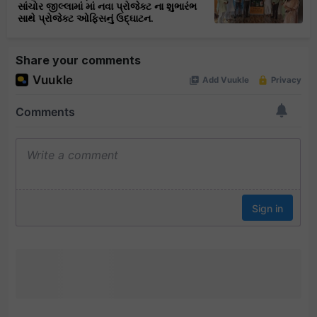
સાંચોર જીલ્લામાં માં નવા પ્રોજેક્ટ ના શુભારંભ
સાથે પ્રોજેક્ટ ઓફિસનું ઉદ્ઘાટન.
Share your comments