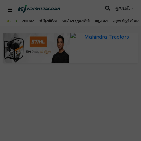
ગુજરાતી
#FTB
સમાચાર
એગ્રિપીડિયા
આરોગ્ય જીવનશૈલી
પશુપાલન
સફળ ખેડૂતોની વાત