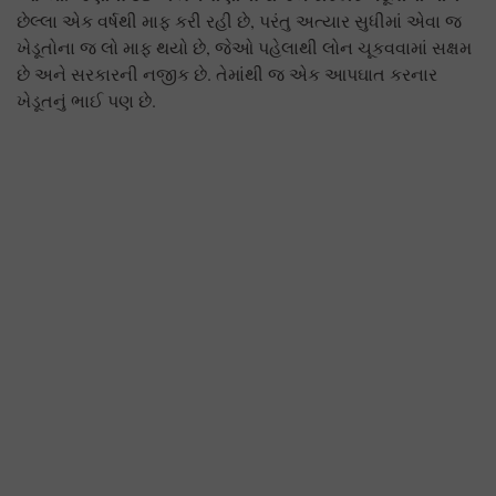
છેલ્લા એક વર્ષથી માફ કરી રહી છે, પરંતુ અત્યાર સુધીમાં એવા જ
ખેડૂતોના જ લો માફ થયો છે, જેઓ પહેલાથી લોન ચૂકવવામાં સક્ષમ
છે અને સરકારની નજીક છે. તેમાંથી જ એક આપઘાત કરનાર
ખેડૂતનું ભાઈ પણ છે.