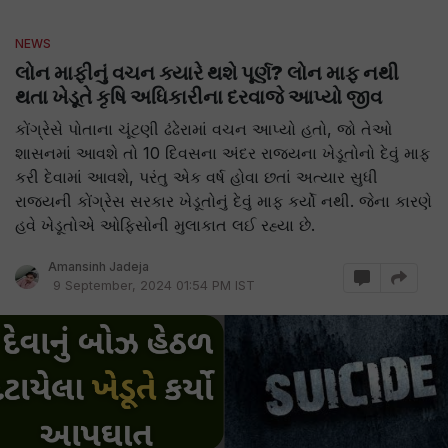
NEWS
લોન માફીનું વચન ક્યારે થશે પૂર્ણ? લોન માફ નથી
થતા ખેડૂતે કૃષિ અધિકારીના દરવાજે આપ્યો જીવ
કોંગ્રેસે પોતાના ચૂંટણી ઢંઢેરામાં વચન આપ્યો હતો, જો તેઓ
શાસનમાં આવશે તો 10 દિવસના અંદર રાજ્યના ખેડૂતોનો દેવું માફ
કરી દેવામાં આવશે, પરંતુ એક વર્ષ હોવા છતાં અત્યાર સુધી
રાજ્યની કોંગ્રેસ સરકાર ખેડૂતોનું દેવું માફ કર્યો નથી. જેના કારણે
હવે ખેડૂતોએ ઓફિસોની મુલાકાત લઈ રહ્યા છે.
Amansinh Jadeja
9 September, 2024 01:54 PM IST