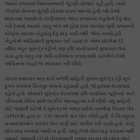
જ્યારે રાજ્યમાં વિધાનસભાની ચૂંટણી યોજાઈ રહી હતી, ત્યારે
કોંગ્રેસે પોતાના ચૂંટણી ઢંઢેરામાં વચન આપ્યો હતો, જો તેઓ
શાસનમાં આવશે તો 10 દિવસના અંદર રાજ્યના ખેડૂતોનો દેવું માફ
કરી દેવામાં આવશે, પરંતુ એક વર્ષ હોવા છતાં અત્યાર સુધી રાજ્યની
કોંગ્રેસ સરકાર ખેડૂતોનું દેવું માફ કર્યો નથી. જેના કારણે હવે
ખેડૂતોએ ઓફિસોની મુલાકાત લઈ રહ્યા છે. એજ સંદર્ભમાં 52
વર્ષિય ખેડૂત સુરેન્દ્ર રેડ્ડીએ પણ કૃષિ કાર્યાલયની મુલાકાત લેવા
ગયા હતા પરંતુ ત્યાં અધિકારીઓના વલણનાથી કંટાળીને તેઓ
ઓફિસના બાહરે જ આપઘાત કરી લીધો.
લોકલ સમાચાર પત્ર થકી મળેલી માહિતી મુજબ સુરેન્દ્ર રેડ્ડી મૂળ
દુબક મંડલના ચિત્તપુર ગામનો રહેવાસી હતો, જે હાલમાં મેડચલમાં
રહેતો હતો. સોમવારે સુરેન્દ્ર મેડચલમાં કૃષિ કાર્યાલય પહોંચ્યો અને
પરિસરમાં રેલિંગ સાથે લટકીને આત્મહત્યા કરી લીધી. વધુ માહિતી
માટે જણાવી દઈએ કે સુરેન્દ્રએ આંધ્રપ્રદેશ ગ્રામીણ વિકાસ બેંક
(APGVB) દ્વારા રૂ. 1.92 લાખની પાક લોન લીધી હતી. તે ચિત્તપુરમાં
સત્તાવાળાઓને વારંવાર લોન માફી માટે અપીલ કરી રહ્યો હતો, પરંતુ
લોન માફ કરવામાં આવી ન હતી. પરંતુ તેઓ લોન માફ કરવામાં નથી
આવ્યો. જણાવી દઈએ તેલંગાણાની રાજ્ય સરકાર ખેડૂતોના લોન