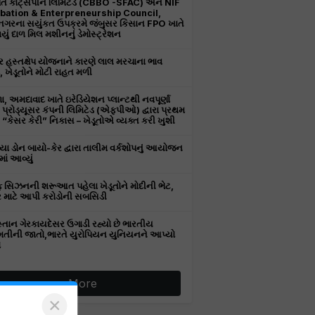
તિ કોટ્સપીન લિમિટેડ (CBBO -SFAC) અને NIF
bation & Enterpreneurship Council,
ીનગરના સયુંકત ઉપક્રમે જંબુસર કિસાન FPO ખાતે
ું દાળ મિલ મશીનનું ડેમોસ્ટ્રેશન
 હસ્તક્ષેપ યોજનાને કારણે લાલ મરચાના ભાવ
, ખેડૂતોને મોટી રાહત મળી
, અમદાવાદ ખાતે ઇરેડિયેશન પ્લાન્ટથી નવપૂર્ણા
ર પ્રોડ્યૂસર કંપની લિમિટેડ (એફપીઓ) દ્વારા પ્રથમ
“કેસર કેરી” નિકાસ – ખેડૂતોએ વ્યક્ત કરી ખુશી
ા ડોન બાયો-કેર દ્વારા તાલીમ વર્કશોપનું આયોજન
ાં આવ્યું
 સિઝનની શરૂઆત પહેલા ખેડૂતોને મોદીની ભેટ,
 માટે આપી કરોડોની સબસિડી
સ્તાન ગેરકાયદેસર ઉગાડી રહ્યો છે ભારતીય
તીની જાતો,ભારતે યુરોપિયન યુનિયનને આપ્યો
ો
More
×