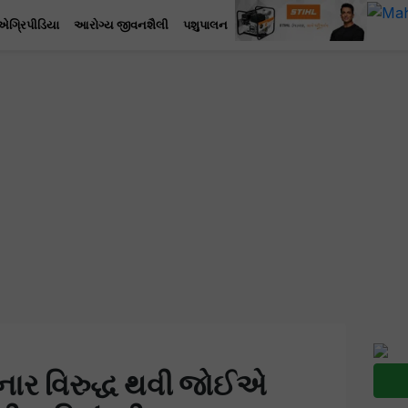
એગ્રિપીડિયા
આરોગ્ય જીવનશૈલી
પશુપાલન
કરનાર વિરુદ્ધ થવી જોઈએ