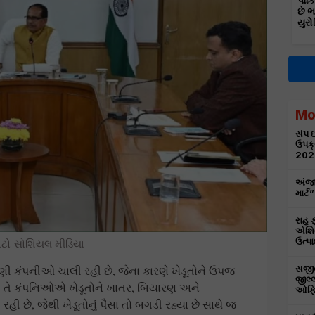
પાકિ
છે 
યુરો
Mo
સંપ ઇ
ઉપક્
202
અંજા
માર્
રાહ ફ
એશિય
ઉત્પા
ોટો-સોશિયલ મીડિયા
 ઘણી કંપનીઓ ચાલી રહી છે, જેના કારણે ખેડૂતોને ઉપજ
સજીવન
જીલ્લ
છે. તે કંપનિઓએ ખેડૂતોને ખાતર, બિયારણ અને
ઓફિસ
ી છે, જેથી ખેડૂતોનું પૈસા તો બગડી રહ્યા છે સાથે જ