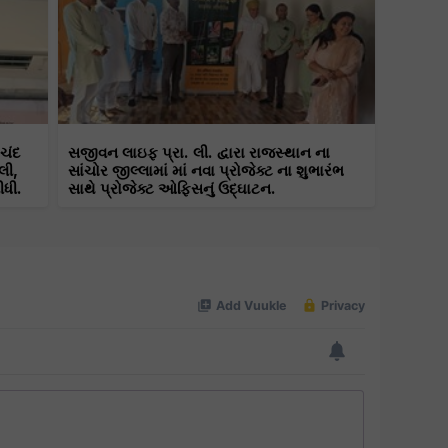
ાચંદ
સજીવન લાઇફ પ્રા. લી. દ્વારા રાજસ્થાન ના
લી,
સાંચોર જીલ્લામાં માં નવા પ્રોજેક્ટ ના શુભારંભ
ીધી.
સાથે પ્રોજેક્ટ ઓફિસનું ઉદ્ઘાટન.