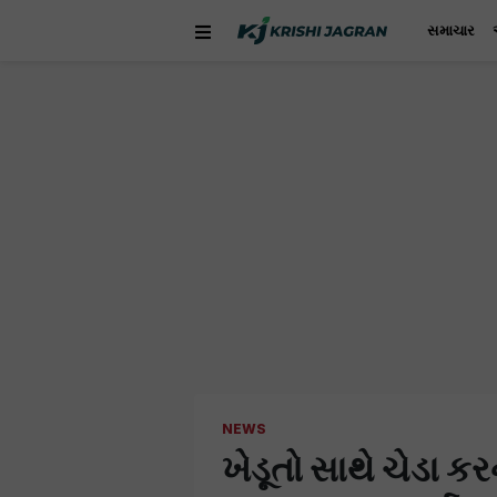
સમાચાર
NEWS
ખેડૂતો સાથે ચેડા 