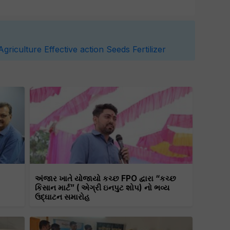
Agriculture
Effective action
Seeds
Fertilizer
અંજાર ખાતે યોજાયો કચ્છ FPO દ્વારા “કચ્છ
કિસાન માર્ટ” ( એગ્રી ઇનપુટ શોપ) નો ભવ્ય
ઉદ્ઘાટન સમારોહ