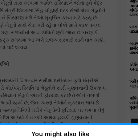
પશુપ
ેડૂતો દ્વારા કરવામાં આવેલ ફરિયાદને જોતા હવે કેંદ્ર
Incu
િ મંત્રી શિવરાજ સિંહ ચૌહાણે દરેક સંજોગોમાં ખેડૂતોને
ગાંધ
યોજાય
ે બિયારણ મળે તેઓ સુનુશ્ચિત કરવા માટે કહ્યું છે.
 ખેડૂતો સાથે ચેડા કરી રહેલા લોકો સામે કડક પગલા
બજાર
ં કે ઘણા રાજ્યોમાં આવા દોષિતો છૂટી જાય છે કારણ કે
વધ્યા
 ટૂંક સમયમાં આ અંગે રાજ્ય સરકારો સાથે વાત કરશે,
બાવળા
લાં લઈ શકાય.
ફાર્મ
વખત 
જોઈએ
એશિય
કરવામ
ંત્રાલયની વિગતવાર સમીક્ષા દરમિયાન કૃષિ મંત્રીએ
ખરીફ
ખાતર
રો કોઈપણ સ્થિતિમાં ખેડૂતોને સારી ગુણવત્તાની ઉપલબ્ધ
દરમિયાન ખેડૂતો અમને ફરિયાદ કરે છે તેઓને નબળી
પાકિ
આવી રહ્યો છે, જેના કારણે તેઓને નુકસાન થાય છે.
બાસમ
પુરાવ
ત જનપ્રતિનિધી તરીકે ખેડૂતોની ફરિયાદ પર પગલા લેવું
ર્દેશ આપ્યો કે નકલી અથવા હલકી ગુણવત્તાની
ઉપયોગને અસરકારક રીતે નિયંત્રિત કરવા માટે નક્કર
You might also like