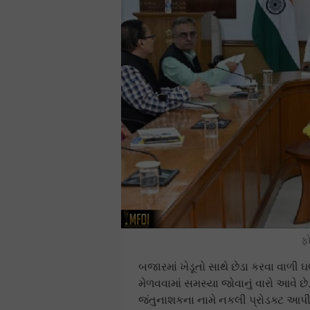
ફ
બજારમાં ખેડૂતો સાથે છેડા કરવા વાળી
મેળવવામાં સમસ્યા જોવાનું વારો આવે 
જંતુનાશકના નામે નકલી પ્રોડક્ટ આપી રહ