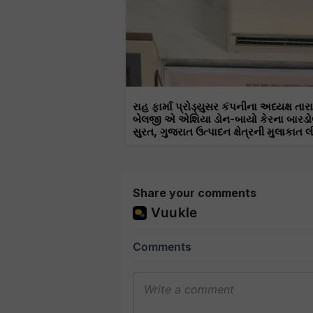
રાહ ફાર્મા પ્રોડ્યુસર કંપનીના અધ્યક્ષ તાર
બેલજી એ એશિયા ડોન-બાયો કેરના બારડો
સુરત, ગુજરાત ઉત્પાદન ક્ષેત્રની મુલાકાત લ
Share your comments