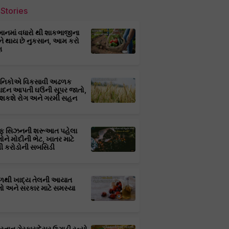
Stories
માનમાં વધારો થી શાકભાજીના
ને થાય છે નુકસાન, આમ કરો
ણ
્ઞાનિકોએ વિકસાવી અઢળક
પાદન આપતી ઘઉંની સૂપર જાતો,
 શકશે રોગ અને ગરમી સહન
ફ સિઝનની શરૂઆત પહેલા
તોને મોદીની ભેટ, ખાતર માટે
 કરોડોની સબસિડી
ાળથી ખાદ્ય તેલની આયાત
તો અને સરકાર માટે સમસ્યા