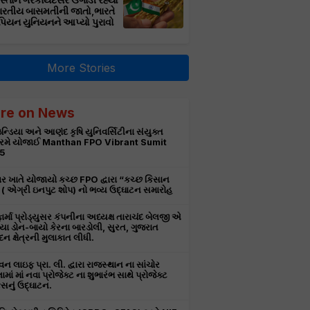
સ્તાન ગેરકાયદેસર ઉગાડી રહ્યો
ભારતીય બાસમતીની જાતો,ભારતે
પિયન યુનિયનને આપ્યો પુરાવો
More Stories
re on News
ન્ડિયા અને આણંદ કૃષિ યુનિવર્સિટીના સંયુક્ત
રમે યોજાઈ Manthan FPO Vibrant Sumit
5
ર ખાતે યોજાયો કચ્છ FPO દ્વારા “કચ્છ કિસાન
ટ” ( એગ્રી ઇનપુટ શોપ) નો ભવ્ય ઉદ્ઘાટન સમારોહ
ાર્મા પ્રોડ્યુસર કંપનીના અધ્યક્ષ તારાચંદ બેલજી એ
ા ડોન-બાયો કેરના બારડોલી, સુરત, ગુજરાત
દન ક્ષેત્રની મુલાકાત લીધી.
 લાઇફ પ્રા. લી. દ્વારા રાજસ્થાન ના સાંચોર
ામાં માં નવા પ્રોજેક્ટ ના શુભારંભ સાથે પ્રોજેક્ટ
નું ઉદ્ઘાટન.