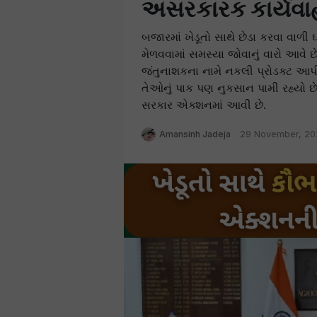
અસરકારક કાર્યવાહી
બજારમાં ખેડૂતો સાથે છેડા કરવા વાળી
મેળવવામાં સમસ્યા જોવાનું વારો આવે
જંતુનાશકના નામે નકલી પ્રોડક્ટ આપી ર
તેઓનું પાક પણ નુકસાન પામી રહ્યો છે. 
સરકાર એક્શનમાં આવી છે.
Amansinh Jadeja
29 November, 20