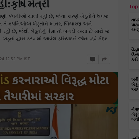
:કૃષિ મંત્રી
Top 
 ઘણી કંપનીઓ ચાલી રહી છે, જેના કારણે ખેડૂતોને ઉપજ
તાપ
 છે. તે કંપનિઓએ ખેડૂતોને ખાતર, બિયારણ અને
પાક
રક્ષ
હી છે, જેથી ખેડૂતોનું પૈસા તો બગડી રહ્યા છે સાથે જ
ખેડૂતો દ્વારા કરવામાં આવેલ ફરિયાદને જોતા હવે કેંદ્ર
વૈજ
ઉત્
24 12:52 PM IST
કરી
ખરી
ખેડૂ
આપી
નેપ
ખેડૂ
બની