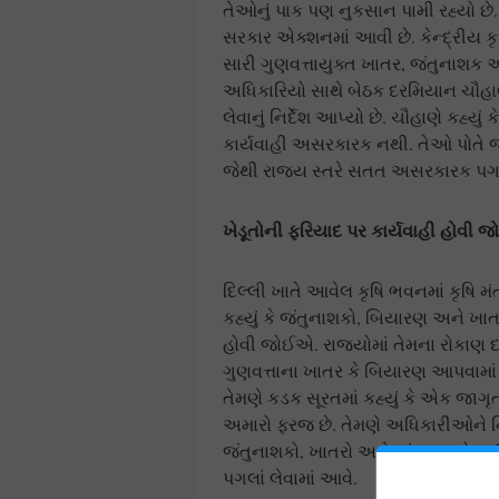
તેઓનું પાક પણ નુકસાન પામી રહ્યો છે. ખ
સરકાર એક્શનમાં આવી છે. કેન્દ્રીય કૃષ
સારી ગુણવત્તાયુક્ત ખાતર, જંતુનાશક અન
અધિકારિયો સાથે બેઠક દરમિયાન ચૌહાણે
લેવાનું નિર્દેશ આપ્યો છે. ચૌહાણે કહ્યુ
કાર્યવાહી અસરકારક નથી. તેઓ પોતે જ
જેથી રાજ્ય સ્તરે સતત અસરકારક પગ
ખેડૂતોની ફરિયાદ પર કાર્યવાહી હોવી 
દિલ્લી ખાતે આવેલ કૃષિ ભવનમાં કૃષિ મ
કહ્યું કે જંતુનાશકો, બિયારણ અને ખાત
હોવી જોઈએ. રાજ્યોમાં તેમના રોકાણ 
ગુણવત્તાના ખાતર કે બિયારણ આપવામાં 
તેમણે કડક સૂરતમાં કહ્યું કે એક જાગૃ
અમારો ફરજ છે. તેમણે અધિકારીઓને નિ
જંતુનાશકો, ખાતરો અને જંતુનાશકોના 
પગલાં લેવામાં આવે.