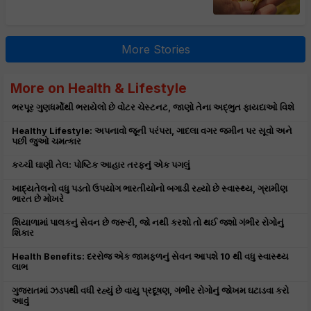
More Stories
More on Health & Lifestyle
ભરપૂર ગુણધર્મોથી ભરાયેલો છે વોટર ચેસ્ટનટ, જાણો તેના અદ્ભુત ફાયદાઓ વિશે
Healthy Lifestyle: અપનાવો જૂની પરંપરા, ગાદલા વગર જમીન પર સૂવો અને
પછી જુઓ ચમત્કાર
કચ્ચી ઘાણી તેલ: પોષ્ટિક આહાર તરફનું એક પગલું
ખાદ્યતેલનો વધુ પડતો ઉપયોગ ભારતીયોનો બગાડી રહ્યો છે સ્વાસ્થ્ય, ગ્રામીણ
ભારત છે મોખરે
શિયાળામાં પાલકનું સેવન છે જરૂરી, જો નથી કરશો તો થઈ જશો ગંભીર રોગોનું
શિકાર
Health Benefits: દરરોજ એક જામફળનું સેવન આપશે 10 થી વધુ સ્વાસ્થ્ય
લાભ
ગુજરાતમાં ઝડપથી વધી રહ્યું છે વાયુ પ્રદૂષણ, ગંભીર રોગોનું જોખમ ઘટાડવા કરો
આવું