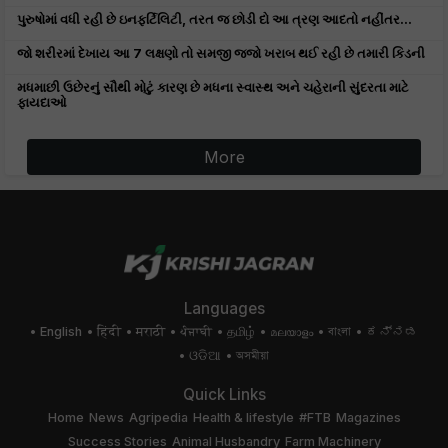
પુરુષોમાં વધી રહી છે ઇનફર્ટિલિટી, તરત જ છોડી દો આ ત્રણ આદતો નહીંતર...
જો શરીરમાં દેખાય આ 7 લક્ષણો તો સમજી જજો ખરાબ થઈ રહી છે તમારી કિડની
મધમાછી ઉછેરનું સૌથી મોટું કારણ છે મધના સ્વાસ્થ અને ચહેરાની સુંદરતા માટે
ફાયદાઓ
More
Languages
English
हिंदी
मराठी
ਪੰਜਾਬੀ
தமிழ்
മലയാളം
বাংলা
ಕನ್ನಡ
ଓଡିଆ
অসমীয়া
Quick Links
Home
News
Agripedia
Health & lifestyle
#FTB
Magazines
Success Stories
Animal Husbandry
Farm Machinery