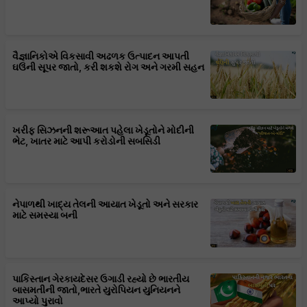
વૈજ્ઞાનિકોએ વિકસાવી અઢળક ઉત્પાદન આપતી
ઘઉંની સૂપર જાતો, કરી શકશે રોગ અને ગરમી સહન
ખરીફ સિઝનની શરૂઆત પહેલા ખેડૂતોને મોદીની
ભેટ, ખાતર માટે આપી કરોડોની સબસિડી
નેપાળથી ખાદ્ય તેલની આયાત ખેડૂતો અને સરકાર
માટે સમસ્યા બની
પાકિસ્તાન ગેરકાયદેસર ઉગાડી રહ્યો છે ભારતીય
બાસમતીની જાતો,ભારતે યુરોપિયન યુનિયનને
આપ્યો પુરાવો