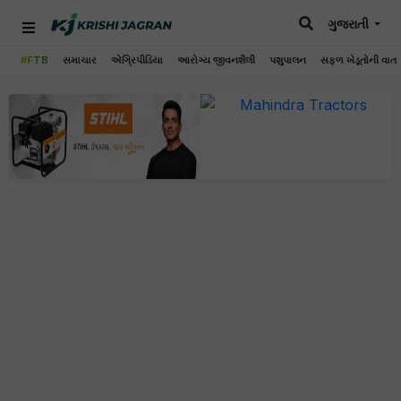
ગુજરાતી
#FTB
સમાચાર
એગ્રિપીડિયા
આરોગ્ય જીવનશૈલી
પશુપાલન
સફળ ખેડૂતોની વાત