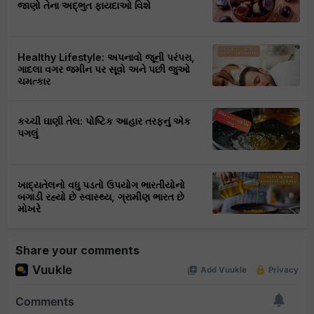
જાણો તેના અદ્ભુત ફાયદાઓ વિશે
Healthy Lifestyle: અપનાવો જૂની પરંપરા,
ગાદલા વગર જમીન પર સૂવો અને પછી જુઓ
ચમત્કાર
કચ્ચી ઘાણી તેલ: પોષ્ટિક આહાર તરફનું એક
પગલું
ખાદ્યતેલનો વધુ પડતો ઉપયોગ ભારતીયોનો
બગાડી રહ્યો છે સ્વાસ્થ્ય, ગ્રામીણ ભારત છે
મોખરે
Share your comments