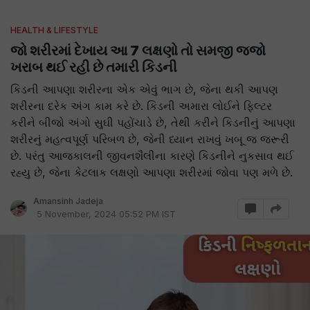
HEALTH & LIFESTYLE
જો શરીરમાં દેખાય આ 7 લક્ષણો તો સમજી જજો
ખરાબ થઈ રહી છે તમારી કિડની
કિડની આપણા શરીરના એક એવું ભાગ છે, જેના થકી આપણ
શરીરના દરેક અંગ કામ કરે છે. કિડની અમારા લોઈને ફિલ્ટર
કરીને બીજો અંગો સુઘી પહોંચાડે છે, તેથી કરીને કિડનીનું આપણા
શરીરનું મહત્વપૂર્ણ પરિબળ છે, જેની ધ્યાન રાખવું ખબૂ જ જરૂરી
છે. પરંતુ આજકાલની જીવનશૈલીના કારણે કિડનીને નુકસાવ થઈ
રહ્યુ છે, જેના કેટલાક લક્ષણો આપણા શરીરમાં જોવા પણ મળે છે.
Amansinh Jadeja
5 November, 2024 05:52 PM IST