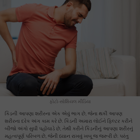
ફોટો-સોશિયલ મીડિયા
કિડની આપણા શરીરના એક એવું ભાગ છે, જેના થકી આપણ
શરીરના દરેક અંગ કામ કરે છે. કિડની અમારા લોઈને ફિલ્ટર કરીને
બીજો અંગો સુઘી પહોંચાડે છે, તેથી કરીને કિડનીનું આપણા શરીરનું
મહત્વપૂર્ણ પરિબળ છે, જેની ધ્યાન રાખવું ખબૂ જ જરૂરી છે. પરંતુ