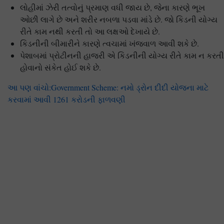
લોહીમાં ઝેરી તત્વોનું પ્રમાણ વધી જાય છે, જેના કારણે ભૂખ
ઓછી લાગે છે અને શરીર નબળા પડવા માંડે છે. જો કિડની યોગ્ય
રીતે કામ નથી કરતી તો આ લક્ષઓ દેખાયે છે.
કિડનીની બીમારીને કારણે ત્વચામાં ખંજવાળ આવી શકે છે.
પેશાબમાં પ્રોટીનની હાજરી એ કિડનીની યોગ્ય રીતે કામ ન કરતી
હોવાનો સંકેત હોઈ શકે છે.
આ પણ વાંચો:Government Scheme: નમો ડ્રોન દીદી યોજના માટે
કરવામાં આવી 1261 કરોડની ફાળવણી