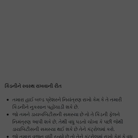
કિડનીને સ્વસ્થ રાખવાની રીત
તમારા હાઈ બલ્ડ પ્રેશરને નિયંત્રણ રાખો કેમ કે તે તમારી
કિડનીને નુકસાન પહોંચાડી શકે છે.
જો તમને ડાયબબિટીસની સમસ્યા છે તો તે કિડની ફેલને
નિમંત્રણ આપી શકે છે, તેથી વધુ પડતો ચોખા કે પછી જેથી
ડાયબિટીસની સમસ્યા થઈ શકે છે તેને કંટ્રોલમાં કરો.
જો તમારા વજન વધી રહ્યો છે તો તેને કંટ્રોલમાં રાખો કેમં કે વધુ