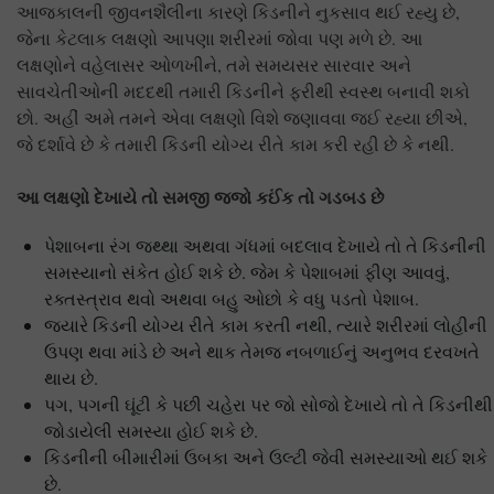
આજકાલની જીવનશૈલીના કારણે કિડનીને નુકસાવ થઈ રહ્યુ છે,
જેના કેટલાક લક્ષણો આપણા શરીરમાં જોવા પણ મળે છે. આ
લક્ષણોને વહેલાસર ઓળખીને, તમે સમયસર સારવાર અને
સાવચેતીઓની મદદથી તમારી કિડનીને ફરીથી સ્વસ્થ બનાવી શકો
છો. અહીં અમે તમને એવા લક્ષણો વિશે જણાવવા જઈ રહ્યા છીએ,
જે દર્શાવે છે કે તમારી કિડની યોગ્ય રીતે કામ કરી રહી છે કે નથી.
આ લક્ષણો દેખાયે તો સમજી જજો કઈંક તો ગડબડ છે
પેશાબના રંગ જથ્થા અથવા ગંધમાં બદલાવ દેખાયે તો તે કિડનીની
સમસ્યાનો સંકેત હોઈ શકે છે. જેમ કે પેશાબમાં ફીણ આવવું,
રક્તસ્ત્રાવ થવો અથવા બહુ ઓછો કે વધુ પડતો પેશાબ.
જ્યારે કિડની યોગ્ય રીતે કામ કરતી નથી, ત્યારે શરીરમાં લોહીની
ઉપણ થવા માંડે છે અને થાક તેમજ નબળાઈનું અનુભવ દરવખતે
થાય છે.
પગ, પગની ઘૂંટી કે પછી ચહેરા પર જો સોજો દેખાયે તો તે કિડનીથી
જોડાયેલી સમસ્યા હોઈ શકે છે.
કિડનીની બીમારીમાં ઉબકા અને ઉલ્ટી જેવી સમસ્યાઓ થઈ શકે
છે.