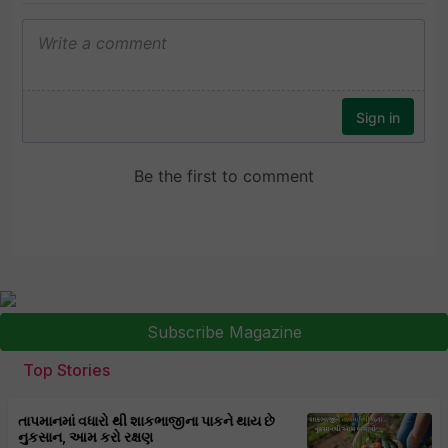
Subscribe Magazine
Top Stories
તાપમાનમાં વધારો થી શાકભાજીના પાકને થાય છે
નુકસાન, આમ કરો રક્ષણ