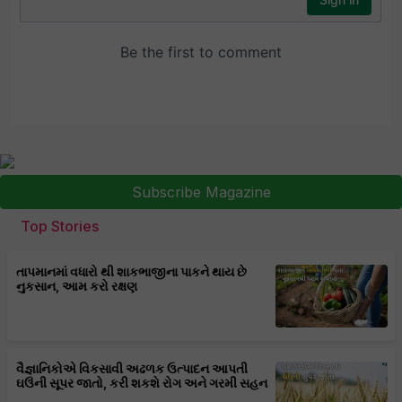
Subscribe Magazine
Top Stories
તાપમાનમાં વધારો થી શાકભાજીના પાકને થાય છે
નુકસાન, આમ કરો રક્ષણ
વૈજ્ઞાનિકોએ વિકસાવી અઢળક ઉત્પાદન આપતી
ઘઉંની સૂપર જાતો, કરી શકશે રોગ અને ગરમી સહન