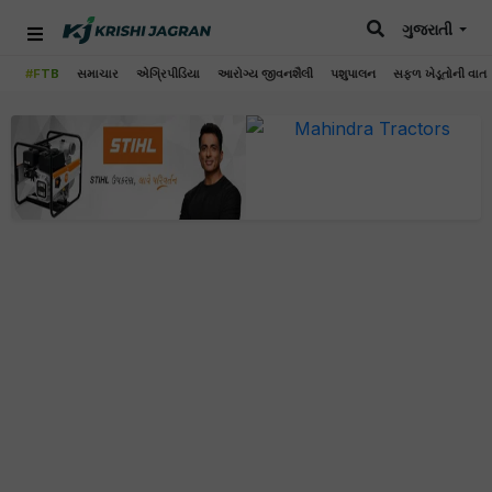
ગુજરાતી
#FTB
સમાચાર
એગ્રિપીડિયા
આરોગ્ય જીવનશૈલી
પશુપાલન
સફળ ખેડૂતોની વાત