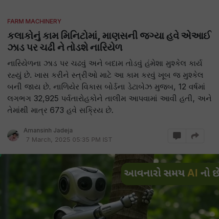
FARM MACHINERY
કલાકોનું કામ મિનિટોમાં, માણસની જગ્યા હવે એઆઈ
ઝાડ પર ચઢી ને તોડશે નારિયેળ
નારિયેળના ઝાડ પર ચઢવું અને બદામ તોડવું હંમેશા મુશ્કેલ કાર્ય
રહ્યું છે. ખાસ કરીને સ્ત્રીઓ માટે આ કામ કરવું ખૂબ જ મુશ્કેલ
બની જાય છે. નાળિયેર વિકાસ બોર્ડના ડેટાબેઝ મુજબ, 12 વર્ષમાં
લગભગ 32,925 પર્વતારોહકોને તાલીમ આપવામાં આવી હતી, અને
તેમાંથી માત્ર 673 હવે સક્રિય છે.
Amansinh Jadeja
7 March, 2025 05:35 PM IST