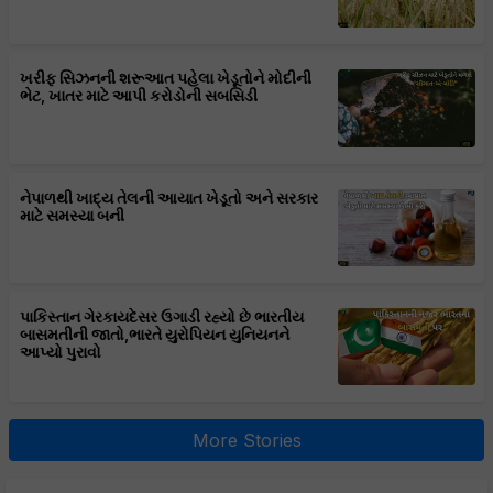
ખરીફ સિઝનની શરૂઆત પહેલા ખેડૂતોને મોદીની
ભેટ, ખાતર માટે આપી કરોડોની સબસિડી
નેપાળથી ખાદ્ય તેલની આયાત ખેડૂતો અને સરકાર
માટે સમસ્યા બની
પાકિસ્તાન ગેરકાયદેસર ઉગાડી રહ્યો છે ભારતીય
બાસમતીની જાતો,ભારતે યુરોપિયન યુનિયનને
આપ્યો પુરાવો
More Stories