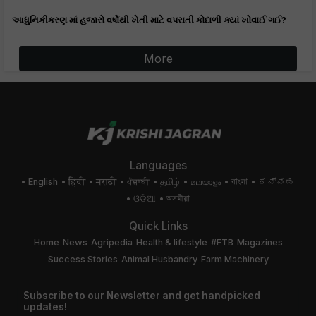
આધુનિકીકરણ માં હજારો વર્ષોથી ખેતી માટે વપરાતી કોદાળી ક્યાં ખોવાઈ ગઈ?
More
Languages
English
हिंदी
मराठी
ਪੰਜਾਬੀ
தமிழ்
മലയാളം
বাংলা
ಕನ್ನಡ
ଓଡିଆ
অসমীয়া
Quick Links
Home
News
Agripedia
Health & lifestyle
#FTB
Magazines
Success Stories
Animal Husbandry
Farm Machinery
Subscribe to our Newsletter and get handpicked
updates!