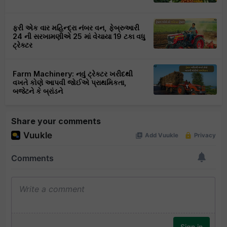
ફરી એક વાર મહિન્દ્રા નંબર વન, ફેબ્રુઆરી
24 ની સરખામણીએ 25 માં વેચાયા 19 ટકા વધુ
ટ્રેક્ટર
Farm Machinery: નવું ટ્રેક્ટર ખરીદથી
વખતે કોણે આપવી જોઈએ પ્રાથમિકતા,
બજેટને કે બ્રાંડને
Share your comments