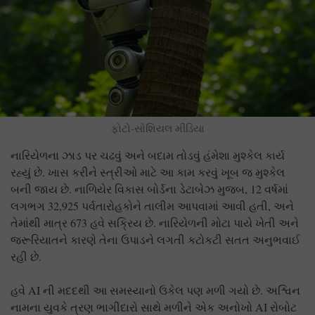
ફોટો-સોશિયલ મીડિયા
નારિયેળના ઝાડ પર ચઢવું અને બદામ તોડવું હંમેશા મુશ્કેલ કાર્ય
રહ્યું છે. ખાસ કરીને સ્ત્રીઓ માટે આ કામ કરવું ખૂબ જ મુશ્કેલ
બની જાય છે. નાળિયેર વિકાસ બોર્ડના ડેટાબેઝ મુજબ, 12 વર્ષમાં
લગભગ 32,925 પર્વતારોહકોને તાલીમ આપવામાં આવી હતી, અને
તેમાંથી માત્ર 673 હવે સક્રિય છે. નારિયેળની મોટા પાયે ખેતી અને
જરૂરિયાતને કારણે તેના ઉપાડને લગતી કટોકટી સતત અનુભવાઈ
રહી છે.
હવે AI ની મદદથી આ સમસ્યાનો ઉકેલ પણ મળી ગયો છે. અશ્વિન
નામના યુવકે ત્રણ ભાગીદારો સાથે મળીને એક અનોખો AI રોબોટ