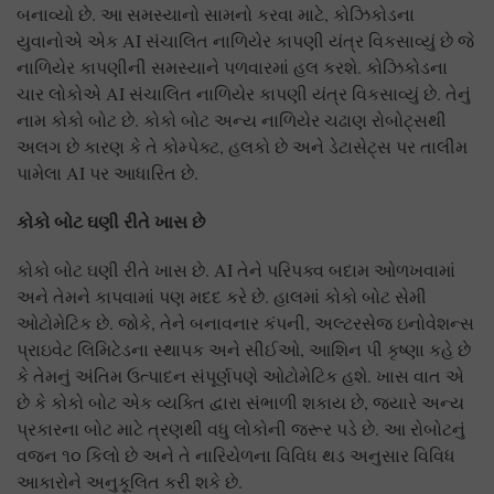
બનાવ્યો છે. આ સમસ્યાનો સામનો કરવા માટે, કોઝિકોડના
યુવાનોએ એક AI સંચાલિત નાળિયેર કાપણી યંત્ર વિકસાવ્યું છે જે
નાળિયેર કાપણીની સમસ્યાને પળવારમાં હલ કરશે. કોઝિકોડના
ચાર લોકોએ AI સંચાલિત નાળિયેર કાપણી યંત્ર વિકસાવ્યું છે. તેનું
નામ કોકો બોટ છે. કોકો બોટ અન્ય નાળિયેર ચઢાણ રોબોટ્સથી
અલગ છે કારણ કે તે કોમ્પેક્ટ, હલકો છે અને ડેટાસેટ્સ પર તાલીમ
પામેલા AI પર આધારિત છે.
કોકો બોટ ઘણી રીતે ખાસ છે
કોકો બોટ ઘણી રીતે ખાસ છે. AI તેને પરિપક્વ બદામ ઓળખવામાં
અને તેમને કાપવામાં પણ મદદ કરે છે. હાલમાં કોકો બોટ સેમી
ઓટોમેટિક છે. જોકે, તેને બનાવનાર કંપની, અલ્ટરસેજ ઇનોવેશન્સ
પ્રાઇવેટ લિમિટેડના સ્થાપક અને સીઈઓ, આશિન પી કૃષ્ણા કહે છે
કે તેમનું અંતિમ ઉત્પાદન સંપૂર્ણપણે ઓટોમેટિક હશે. ખાસ વાત એ
છે કે કોકો બોટ એક વ્યક્તિ દ્વારા સંભાળી શકાય છે, જ્યારે અન્ય
પ્રકારના બોટ માટે ત્રણથી વધુ લોકોની જરૂર પડે છે. આ રોબોટનું
વજન ૧૦ કિલો છે અને તે નારિયેળના વિવિધ થડ અનુસાર વિવિધ
આકારોને અનુકૂલિત કરી શકે છે.