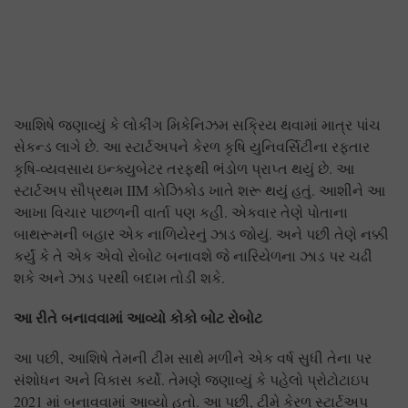
આશિષે જણાવ્યું કે લોકીંગ મિકેનિઝમ સક્રિય થવામાં માત્ર પાંચ
સેકન્ડ લાગે છે. આ સ્ટાર્ટઅપને કેરળ કૃષિ યુનિવર્સિટીના રફ્તાર
કૃષિ-વ્યવસાય ઇન્ક્યુબેટર તરફથી ભંડોળ પ્રાપ્ત થયું છે. આ
સ્ટાર્ટઅપ સૌપ્રથમ IIM કોઝિકોડ ખાતે શરૂ થયું હતું. આશીને આ
આખા વિચાર પાછળની વાર્તા પણ કહી. એકવાર તેણે પોતાના
બાથરૂમની બહાર એક નાળિયેરનું ઝાડ જોયું. અને પછી તેણે નક્કી
કર્યું કે તે એક એવો રોબોટ બનાવશે જે નારિયેળના ઝાડ પર ચઢી
શકે અને ઝાડ પરથી બદામ તોડી શકે.
આ રીતે બનાવવામાં આવ્યો કોકો બોટ રોબોટ
આ પછી, આશિષે તેમની ટીમ સાથે મળીને એક વર્ષ સુધી તેના પર
સંશોધન અને વિકાસ કર્યો. તેમણે જણાવ્યું કે પહેલો પ્રોટોટાઇપ
2021 માં બનાવવામાં આવ્યો હતો. આ પછી, ટીમે કેરળ સ્ટાર્ટઅપ