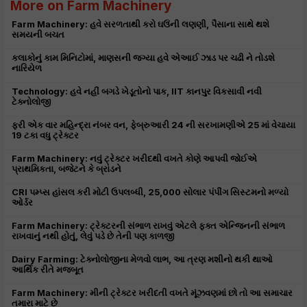
More on Farm Machinery
Farm Machinery: હવે સરળતાથી કરો ઘઉંની લણણી, પૈસાના સાથે થશે
સમયની બચત
કલાકોનું કામ મિનિટોમાં, માણસની જગ્યા હવે એઆઈ ઝાડ પર ચઢી ને તોડશે
નારિયેળ
Technology: હવે નહીં બગડે ખેડૂતોનો પાક, IIT કાનપુર વિકસાવી નવી
ટેક્નોલોજી
ફરી એક વાર મહિન્દ્રા નંબર વન, ફેબ્રુઆરી 24 ની સરખામણીએ 25 માં વેચાયા
19 ટકા વધુ ટ્રેક્ટર
Farm Machinery: નવું ટ્રેક્ટર ખરીદથી વખતે કોણે આપવી જોઈએ
પ્રાથમિકતા, બજેટને કે બ્રાંડને
CRI પમ્પ્સ હાંસલ કરી મોટી ઉપલબ્ધી, 25,000 સોલાર પંપીંગ સિસ્ટમનો મળ્યો
ઓર્ડર
Farm Machinery: ટ્રેક્ટરની સંભાળ રાખવું એટલે ફક્ત એન્જિનની સંભાળ
રાખવાનું નથી હોતું, લેવું પડે છે તેની પણ કાળજી
Dairy Farming: ટેક્નોલોજીના મેળવો લાભ, આ ત્રણ મશીનો થકી થાઓ
આર્થિક રીતે મજબૂત
Farm Machinery: મીની ટ્રેક્ટર ખરીદતી વખતે મૂંઝવણમાં છો તો આ સમાચાર
તમારા માટે છે