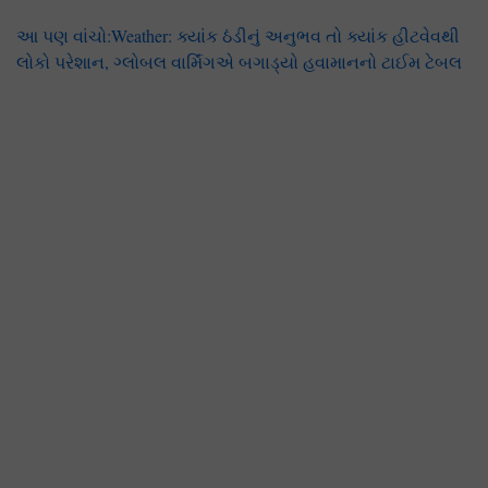
આ પણ વાંચો:Weather: ક્યાંક ઠંડીનું અનુભવ તો ક્યાંક હીટવેવથી
લોકો પરેશાન, ગ્લોબલ વાર્મિંગએ બગાડ્યો હવામાનનો ટાઈમ ટેબલ