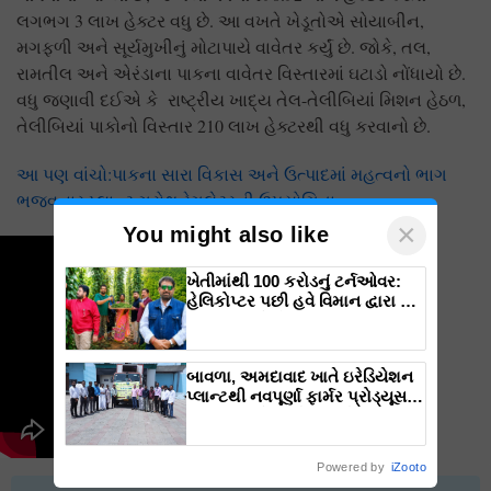
લગભગ 3 લાખ હેક્ટર વધુ છે. આ વખતે ખેડૂતોએ સોયાબીન,
મગફળી અને સૂર્યમુખીનું મોટાપાયે વાવેતર કર્યું છે. જોકે, તલ,
રામતીલ અને એરંડાના પાકના વાવેતર વિસ્તારમાં ઘટાડો નોંધાયો છે.
વધુ જણાવી દઈએ કે રાષ્ટ્રીય ખાદ્ય તેલ-તેલીબિયાં મિશન હેઠળ,
તેલીબિયાં પાકોનો વિસ્તાર 210 લાખ હેક્ટરથી વધુ કરવાનો છે.
આ પણ વાંચો:પાકના સારા વિકાસ અને ઉત્પાદમાં મહત્વનો ભાગ
ભજવનાર પ્લાન્ટ ગ્રોથ રેગુલેટરની ઉપયોગિતા
×
You might also like
ખેતીમાંથી 100 કરોડનું ટર્નઓવર:
હેલિકોપ્ટર પછી હવે વિમાન દ્વારા કૃષિ
ક્રાંતિ લાવશે ડૉ. રાજારામ ત્રિપાઠી
બાવળા, અમદાવાદ ખાતે ઇરેડિયેશન
પ્લાન્ટથી નવપૂર્ણા ફાર્મર પ્રોડ્યૂસર
કંપની લિમિટેડ (એફપીઓ) દ્વારા
પ્રથમ વખત “કેસર કેરી” નિકાસ –
ખેડૂતોએ વ્યક્ત કરી ખુશી
Powered by
iZooto