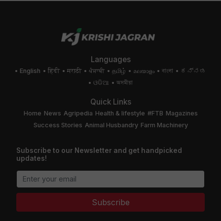
Languages
English
हिंदी
मराठी
ਪੰਜਾਬੀ
தமிழ்
മലയാളം
বাংলা
ಕನ್ನಡ
ଓଡିଆ
অসমীয়া
Quick Links
Home
News
Agripedia
Health & lifestyle
#FTB
Magazines
Success Stories
Animal Husbandry
Farm Machinery
Subscribe to our Newsletter and get handpicked
updates!
Subscribe