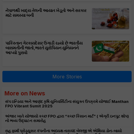
નેપાળથી ખાદ્ય તેલની આયાત ખેડૂતો અને સરકાર
માટે સમસ્યા બની
પાકિસ્તાન ગેરકાયદેસર ઉગાડી રહ્યો છે ભારતીય
બાસમતીની જાતો,ભારતે યુરોપિયન યુનિયનને
આપ્યો પુરાવો
More Stories
More on News
સંપ ઇન્ડિયા અને આણંદ કૃષિ યુનિવર્સિટીના સંયુક્ત ઉપક્રમે યોજાઈ Manthan
FPO Vibrant Sumit 2025
અંજાર ખાતે યોજાયો કચ્છ FPO દ્વારા “કચ્છ કિસાન માર્ટ” ( એગ્રી ઇનપુટ શોપ)
નો ભવ્ય ઉદ્ઘાટન સમારોહ
રાહ ફાર્મા પ્રોડ્યુસર કંપનીના અધ્યક્ષ તારાચંદ બેલજી એ એશિયા ડોન-બાયો