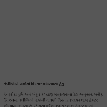
તેલીબિયાં પાકોનો વિસ્તાર વધારવાનો હેતુ
કેન્દ્રીય કૃષિ અને ખેડૂત કલ્યાણ મંત્રાલયના ડેટા અનુસાર, ખરીફ
સિઝનમાં તેલીબિયાં પાકોની વાવણી વિસ્તાર 193.84 લાખ હેક્ટર
નોંધવામાં આવ્યો છે, જે ગયા વર્ષના 190.92 લાખ હેક્ટર કરતાં