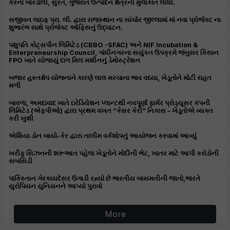
કેરના બારડોલી, સુરત, ગુજરાત ઉત્પાદન ક્ષેત્રની મુલાકાત લીધી.
સજીવન લાઇફ પ્રા. લી. દ્વારા રાજસ્થાન ના સાંચોર જીલ્લામાં માં નવા પ્રોજેક્ટ ના
શુભારંભ સાથે પ્રોજેક્ટ ઓફિસનું ઉદ્ઘાટન.
પશુપતિ કોટ્સપીન લિમિટેડ (CBBO -SFAC) અને NIF Incubation &
Enterpreneurship Council, ગાંધીનગરના સયુંકત ઉપક્રમે જંબુસર કિસાન
FPO ખાતે યોજાયું દાળ મિલ મશીનનું ડેમોસ્ટ્રેશન
બજાર હસ્તક્ષેપ યોજનાને કારણે લાલ મરચાના ભાવ વધ્યા, ખેડૂતોને મોટી રાહત
મળી
બાવળા, અમદાવાદ ખાતે ઇરેડિયેશન પ્લાન્ટથી નવપૂર્ણા ફાર્મર પ્રોડ્યૂસર કંપની
લિમિટેડ (એફપીઓ) દ્વારા પ્રથમ વખત “કેસર કેરી” નિકાસ – ખેડૂતોએ વ્યક્ત
કરી ખુશી
એશિયા ડોન બાયો-કેર દ્વારા તાલીમ વર્કશોપનું આયોજન કરવામાં આવ્યું
ખરીફ સિઝનની શરૂઆત પહેલા ખેડૂતોને મોદીની ભેટ, ખાતર માટે આપી કરોડોની
સબસિડી
પાકિસ્તાન ગેરકાયદેસર ઉગાડી રહ્યો છે ભારતીય બાસમતીની જાતો,ભારતે
યુરોપિયન યુનિયનને આપ્યો પુરાવો
More