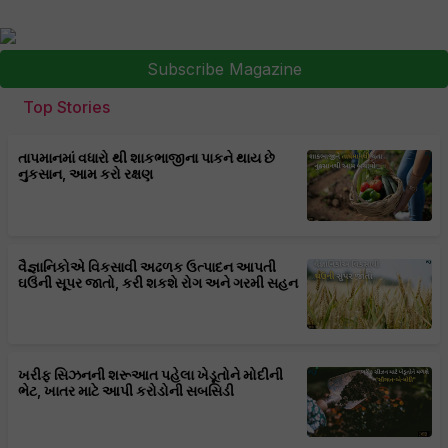
Subscribe Magazine
Top Stories
તાપમાનમાં વધારો થી શાકભાજીના પાકને થાય છે
નુકસાન, આમ કરો રક્ષણ
વૈજ્ઞાનિકોએ વિકસાવી અઢળક ઉત્પાદન આપતી
ઘઉંની સૂપર જાતો, કરી શકશે રોગ અને ગરમી સહન
ખરીફ સિઝનની શરૂઆત પહેલા ખેડૂતોને મોદીની
ભેટ, ખાતર માટે આપી કરોડોની સબસિડી