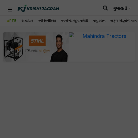
ગુજરાતી
#FTB
સમાચાર
એગ્રિપીડિયા
આરોગ્ય જીવનશૈલી
પશુપાલન
સફળ ખેડૂતોની વાત