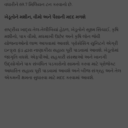
વધારીને 69.7 મિલિયન ટન કરવાનો છે.
ખેડૂતોને મશીન,
વીમો અને પૈસાની મદદ મળશે
રાષ્ટ્રીય ખાદ્ય તેલ-તેલીબિયાં હેઠળ, ખેડૂતોને સૂક્ષ્મ સિંચાઈ, કૃષિ
મશીનો, પાક વીમો, મધમાખી ઉછેર અને કૃષિ લોન જેવી
યોજનાઓનો લાભ આપવામાં આવશે. પ્રોસેસિંગ યુનિટને એગ્રી
ઇન્ફ્રા ફંડ દ્વારા નાણાકીય સહાય પૂરી પાડવામાં આવશે. ખેડૂતોમાં
જાગૃતિ વધશે. એફપીઓ, સહકારી સંસ્થાઓ અને ખાનગી
ઉદ્યોગોને પાક સંબંધિત પડકારોનો સામનો કરવા માટે પ્રોજેક્ટ
આધારિત સહાય પૂરી પાડવામાં આવશે અને બીજ સંગ્રહ અને તેલ
એકમની ક્ષમતા સુધારવા માટે મદદ કરવામાં આવશે.