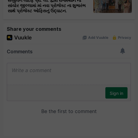
સજીવન લાઇફ પ્રા. લી. દ્વારા રાજસ્થાન ના
સાંચોર જીલ્લામાં માં નવા પ્રોજેક્ટ ના શુભારંભ
સાથે પ્રોજેક્ટ ઓફિસનું ઉદ્ઘાટન.
Share your comments