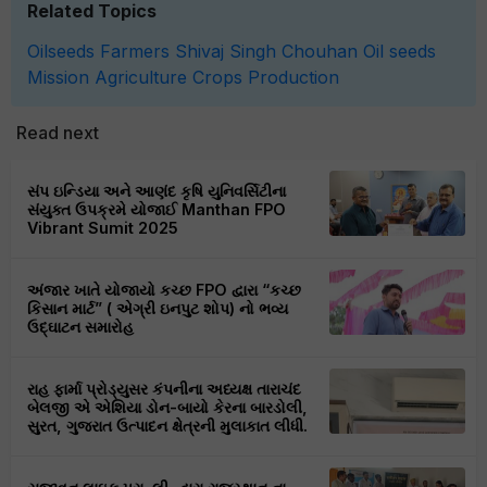
Related Topics
Oilseeds
Farmers
Shivaj Singh Chouhan
Oil seeds
Mission
Agriculture
Crops Production
Read next
સંપ ઇન્ડિયા અને આણંદ કૃષિ યુનિવર્સિટીના
સંયુક્ત ઉપક્રમે યોજાઈ Manthan FPO
Vibrant Sumit 2025
અંજાર ખાતે યોજાયો કચ્છ FPO દ્વારા “કચ્છ
કિસાન માર્ટ” ( એગ્રી ઇનપુટ શોપ) નો ભવ્ય
ઉદ્ઘાટન સમારોહ
રાહ ફાર્મા પ્રોડ્યુસર કંપનીના અધ્યક્ષ તારાચંદ
બેલજી એ એશિયા ડોન-બાયો કેરના બારડોલી,
સુરત, ગુજરાત ઉત્પાદન ક્ષેત્રની મુલાકાત લીધી.