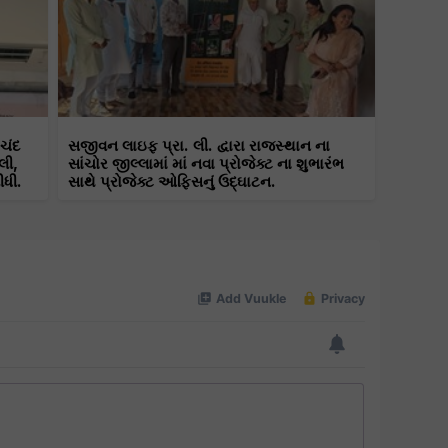
ાચંદ
સજીવન લાઇફ પ્રા. લી. દ્વારા રાજસ્થાન ના
લી,
સાંચોર જીલ્લામાં માં નવા પ્રોજેક્ટ ના શુભારંભ
ીધી.
સાથે પ્રોજેક્ટ ઓફિસનું ઉદ્ઘાટન.