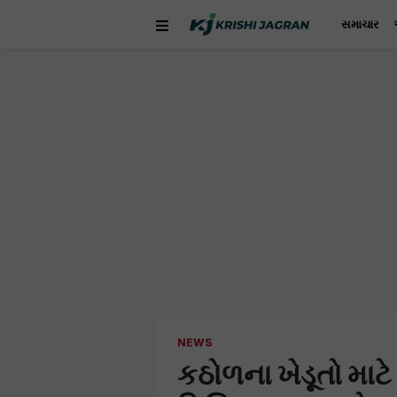
સમાચાર
NEWS
કઠોળના ખેડૂતો માટે ગ