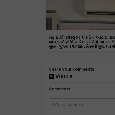
રાહ ફાર્મા પ્રોડ્યુસર કંપનીના અધ્યક્ષ તાર
બેલજી એ એશિયા ડોન-બાયો કેરના બારડો
સુરત, ગુજરાત ઉત્પાદન ક્ષેત્રની મુલાકાત લ
Share your comments