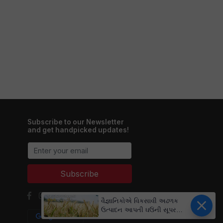
Subscribe to our Newsletter
and get handpicked updates!
Subscribe
વૈજ્ઞાનિકોએ વિકસાવી અઢળક
ઉત્પાદન આપતી ઘઉંની સૂપર
જાતો, કરી શકશે રોગ અને ગરમી