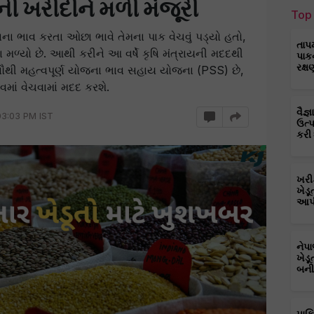
 ખરીદીને મળી મંજૂરી
Top 
 ટેકાના ભાવ કરતા ઓછા ભાવે તેમના પાક વેચવું પડ્યો હતો,
તાપ
ા મળ્યો છે. આથી કરીને આ વર્ષે કૃષિ મંત્રાયની મદદથી
પાક
રક્ષ
ૌથી મહત્વપૂર્ણ યોજના ભાવ સહાય યોજના (PSS) છે,
વમાં વેચવામાં મદદ કરશે.
વૈજ
03:03 PM IST
ઉત્
કરી
ખરી
ખેડૂ
આપી
નેપ
ખેડૂ
બની