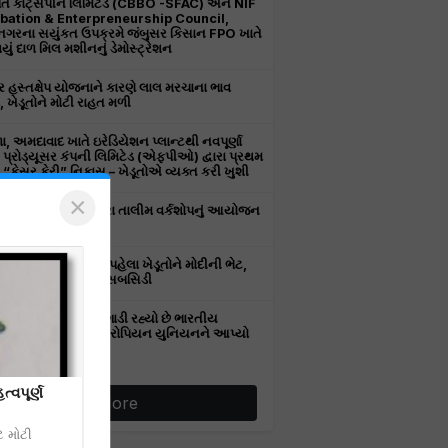
તિ કોટ્સપીન લિમિટેડ (CBBO -SFAC) અને NIF
bation & Enterpreneurship Council,
ીનગરના સયુંકત ઉપક્રમે જંબુસર કિસાન FPO ખાતે
ું દાળ મિલ મશીનનું ડેમોસ્ટ્રેશન
 હસ્તક્ષેપ યોજનાને કારણે લાલ મરચાના ભાવ
, ખેડૂતોને મોટી રાહત મળી
, અમદાવાદ ખાતે ઇરેડિયેશન પ્લાન્ટથી નવપૂર્ણા
ર પ્રોડ્યૂસર કંપની લિમિટેડ (એફપીઓ) દ્વારા પ્રથમ
“કેસર કેરી” નિકાસ – ખેડૂતોએ વ્યક્ત કરી ખુશી
×
ા ડોન બાયો-કેર દ્વારા તાલીમ વર્કશોપનું આયોજન
ાં આવ્યું
 સિઝનની શરૂઆત પહેલા ખેડૂતોને મોદીની ભેટ,
 માટે આપી કરોડોની સબસિડી
સ્તાન ગેરકાયદેસર ઉગાડી રહ્યો છે ભારતીય
તીની જાતો,ભારતે યુરોપિયન યુનિયનને આપ્યો
ો
્વપૂર્ણ
More
ે મોટી