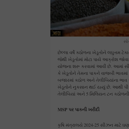
સો
છેલ્લા વર્ષે કઠોળના ખેડૂતોને લઘુત્તમ 
જેથી ખેડૂતોમાં મોટા પાયે આક્રોશ જોવા
યોજના શરૂ કરવામાં આવી છે. આમાં સૌ
કે ખેડૂતોને તેમના પાકને વાજબી ભાવમાં
બજારમાં કઠોળ અને તેલીબિયાંના ભા
ખેડૂતોને નુકસાન થઈ રહ્યું છે. આ
તેલીબિયાં અને 5 મિલિયન ટન કઠોળની 
MSP
પર પાકની ખરીદી
કૃષિ મંત્રાલયે 2024-25 સીઝન માટે ઘણ