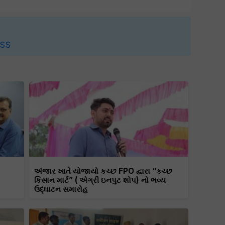
SS
અંજાર ખાતે યોજાયો કચ્છ FPO દ્વારા “કચ્છ
કિસાન માર્ટ” ( એગ્રી ઇનપુટ શોપ) નો ભવ્ય
ઉદ્ઘાટન સમારોહ