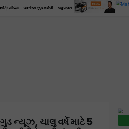
એગ્રિપીડિયા
આરોગ્ય જીવનશૈલી
પશુપાલન
ુડ ન્યૂઝ, ચાલુ વર્ષે માટે 5