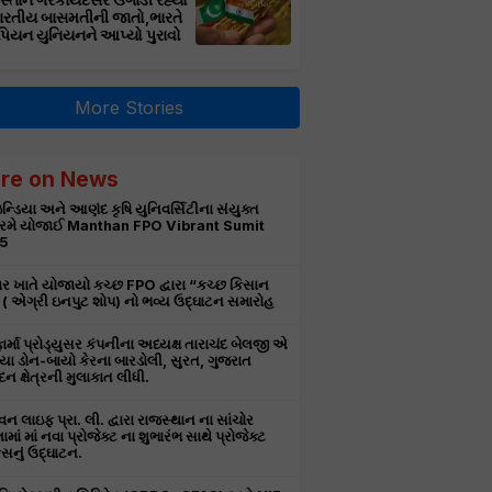
સ્તાન ગેરકાયદેસર ઉગાડી રહ્યો
ભારતીય બાસમતીની જાતો,ભારતે
પિયન યુનિયનને આપ્યો પુરાવો
More Stories
re on News
ન્ડિયા અને આણંદ કૃષિ યુનિવર્સિટીના સંયુક્ત
રમે યોજાઈ Manthan FPO Vibrant Sumit
5
ર ખાતે યોજાયો કચ્છ FPO દ્વારા “કચ્છ કિસાન
ટ” ( એગ્રી ઇનપુટ શોપ) નો ભવ્ય ઉદ્ઘાટન સમારોહ
ાર્મા પ્રોડ્યુસર કંપનીના અધ્યક્ષ તારાચંદ બેલજી એ
ા ડોન-બાયો કેરના બારડોલી, સુરત, ગુજરાત
દન ક્ષેત્રની મુલાકાત લીધી.
 લાઇફ પ્રા. લી. દ્વારા રાજસ્થાન ના સાંચોર
ામાં માં નવા પ્રોજેક્ટ ના શુભારંભ સાથે પ્રોજેક્ટ
નું ઉદ્ઘાટન.