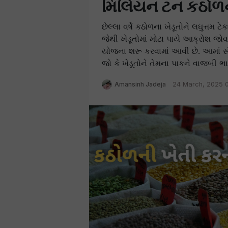
મિલિયન ટન કઠોળની
છેલ્લા વર્ષે કઠોળના ખેડૂતોને લઘુત્તમ
જેથી ખેડૂતોમાં મોટા પાયે આક્રોશ જોવ
યોજના શરૂ કરવામાં આવી છે. આમાં સ
જો કે ખેડૂતોને તેમના પાકને વાજબી ભા
Amansinh Jadeja
24 March, 2025 