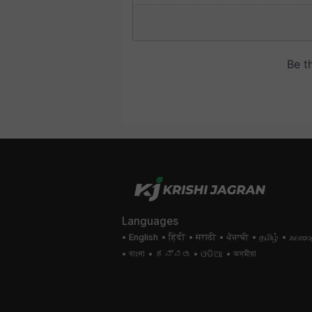
Languages
English
हिंदी
मराठी
ਪੰਜਾਬੀ
தமிழ்
മലയാ
বাংলা
ಕನ್ನಡ
ଓଡିଆ
অসমীয়া