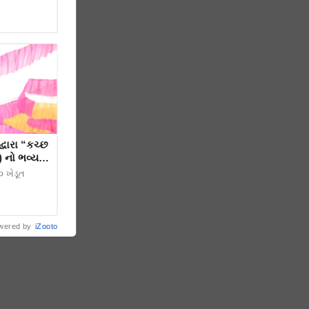
“કચ્છ
) નો ભવ્ય
૦ ખેડૂત
wered by
iZooto