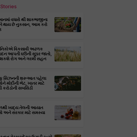
Stories
માનમાં વધારો થી શાકભાજીના
ને થાય છે નુકસાન, આમ કરો
ણ
્ઞાનિકોએ વિકસાવી અઢળક
પાદન આપતી ઘઉંની સૂપર જાતો,
 શકશે રોગ અને ગરમી સહન
ફ સિઝનની શરૂઆત પહેલા
તોને મોદીની ભેટ, ખાતર માટે
 કરોડોની સબસિડી
ાળથી ખાદ્ય તેલની આયાત
તો અને સરકાર માટે સમસ્યા