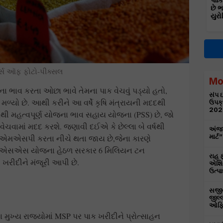
પાકિ
છે 
યુરો
ર્સ ઑફ ફોટો-પીક્સલ
Mo
ટેકાના ભાવ કરતા ઓછા ભાવે તેમના પાક વેચવું પડ્યો હતો,
સંપ ઇ
 મળ્યો છે. આથી કરીને આ વર્ષે કૃષિ મંત્રાયની મદદથી
ઉપક્
202
થી મહત્વપૂર્ણ યોજના ભાવ સહાય યોજના (PSS) છે, જો
 વેચવામાં મદદ કરશે. જણાવી દઈએ કે છેલ્લા બે વર્ષથી
અંજા
વ એમએસપી કરતા નીચે થતા જાય છે,જેના કારણે
માર્
થી પીએસએસ યોજના હેઠળ સરકાર 6 મિલિયન ટન
રાહ ફ
ખરીદીને મંજૂરી આપી છે.
એશિય
ઉત્પા
સજીવન
જીલ્લ
ઓફિસ
ા મુખ્ય રાજ્યોમાં MSP પર પાક ખરીદીને પ્રોત્સાહન