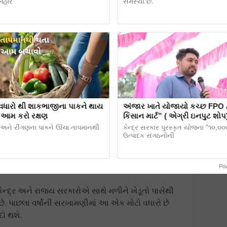
 બહાર
સમસ્યા છે.
થી જ કહ્યું હતું કે સરકાર તેલીબિયાં અને કઠોળની
વધારો થી શાકભાજીના પાકને થાય
અંજાર ખાતે યોજાયો કચ્છ FPO દ્વારા 
તોને નફાકારક ભાવ મળી શકે. આ યોજના હેઠળ, સરકારી
 આમ કરો રક્ષણ
કિસાન માર્ટ” ( એગ્રી ઇનપુટ શોપ
માં તેલીબિયાં અને કઠોળ MSP પર ખરીદશે, જેનાથી
ઉદ્ઘાટન સમારોહ
ં અને રીંગણના પાકને ઊંચા તાપમાનથી
કેન્દ્ર સરકાર પુરસ્કૃત યોજના "૧૦,૦૦
ઉત્પાદક સંગઠનોની
Po
દ્ર અને રાજ્ય સરકારોએ સાથે મળીને ખેડૂતો પાસેથી
. પાછલા વર્ષોની સરખામણીમાં આ એક મોટો વધારો છે
દો થશે.