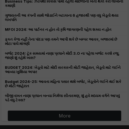
Business Tips: ઝડપથી વિકાસ પામી રહેલી માછલીની ખેતી થકી કરો લાખોની
કમાણી
ગુજરાતની આ કંપની સાથે જોડાઈને બટાકાના 6 હજારથી પણ વધુ ખેડૂતો થયા
લખપતિ
MFOI 2024: આ પાર્ટનર ન હોત તો કૃષિ જાગરણની પહેલ શક્ય ન હોત
ફ્કત કેળા નહીં તેના પાંદડા પણ તમને આપી શકે છે બમ્પર આવક, બજારમાં છે
મોટા પાચે માંગણી
બજેટ 2024: ટૂંક સમયમાં નાણા પ્રધાને મોદી 3.O ના પહેલા બજેટ કરશે રજુ,
જાણો શું રહેશે ખાસ?
BUDGET 2024: ખેડૂતો માટે મોદી સરકારની મોટી જાહેરાત, ખેડૂતો માટે લઈને
આવ્યા ખુશિયા અપાર
Budget 2024-25: આવતા મહિના પસાર થશે બજેટ, ખેડૂતોને લઈને થઈ શકે
છે મોટી જાહેરાત
બીજી વખત નાણા પ્રધાન બન્યા નિર્મલા સીતારમણ, શું હવે મધ્યમ વર્ગને આપવું
પડે વધુ ટેક્સ?
More