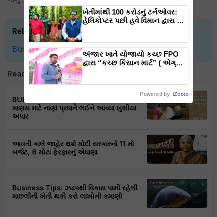
ખેતીમાંથી 100 કરોડનું ટર્નઓવર:
હેલિકોપ્ટર પછી હવે વિમાન દ્વારા કૃષિ
ક્રાંતિ લાવશે ડૉ. રાજારામ ત્રિપાઠી
Related Topics
Budget
Farmers
Agriculture
Nirmala Sitharaman
અંજાર ખાતે યોજાયો કચ્છ FPO
દ્વારા “કચ્છ કિસાન માર્ટ” ( એગ્રી
ઇનપુટ શોપ) નો ભવ્ય ઉદ્ઘાટન
Read next
સમારોહ
Powered by
iZooto
BUDGET 2025: ખેડૂતોથી માંડીને સામાન્ય
માણસ માટે નાણાં પ્રધાને લઈને આવ્યા ખુશીયા
અપાર
આવતી કાલે જાહેર થશે મોદી સરકારનો 11 મો
બજેટ, 6 મોટા ફેરફારનું એંધાણા
Business Tips: ઝડપથી વિકાસ પામી રહેલી
માછલીની ખેતી થકી કરો લાખોની કમાણી