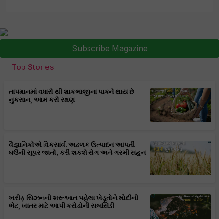
Subscribe Magazine
Top Stories
તાપમાનમાં વધારો થી શાકભાજીના પાકને થાય છે
નુકસાન, આમ કરો રક્ષણ
વૈજ્ઞાનિકોએ વિકસાવી અઢળક ઉત્પાદન આપતી
ઘઉંની સૂપર જાતો, કરી શકશે રોગ અને ગરમી સહન
ખરીફ સિઝનની શરૂઆત પહેલા ખેડૂતોને મોદીની
ભેટ, ખાતર માટે આપી કરોડોની સબસિડી