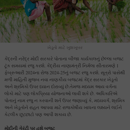
ખેડૂતો માટે ખુશખૂબર
કેંદ્રની નરેંદ્ર મોદી સરકારે પોતાના બીજા કાર્યકાલનું છેલ્લા બજટ
ટૂંક સમયમાં રજુ કરશે. કેંદ્રીય નાણામંત્રી નિર્મલા સીતારમણે 1
ફેબ્રુઆરી 2024ના રોજ 2024-25નું બજટ રજુ કરશે. સૂત્રો પાસેથી
મળી માહિતી મુજબ નવા નાણકીય બજટમાં કેંદ્ર સરકાર ખેડૂતો
અને શ્રમિકો ઉપર ધ્યાન દોરાવ્યું છે.તેમજ મધ્યમ આય વર્ગના
લોકો માટે પણ લોકપ્રિયા યોજનાઓ લાવી શકે છે. અધિકારિએ
પોતાનું નામ રજુ ન કરવાની શર્ત ઉપર જણાવ્યું કે, મધ્યવર્ગ, શ્રમિક
અને ખેડૂતોને રાહત આપવા માટે રાજકોષીય ખાધના લક્ષ્યને લઈને
કેટલીક છૂટછાટો પણ આપી શકાય છે.
મોદીની ગેરંટી પર હશે બજટ