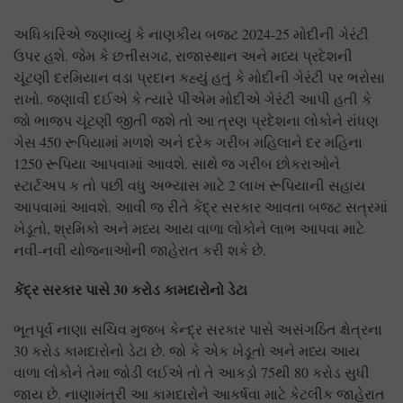
અધિકારિએ જણાવ્યું કે નાણકીય બજટ 2024-25 મોદીની ગેરંટી
ઉપર હશે. જેમ કે છત્તીસગઢ, રાજાસ્થાન અને મધ્ય પ્રદેશની
ચૂંટણી દરમિયાન વડા પ્રદાન કહ્યું હતું કે મોદીની ગેરંટી પર ભરોસા
રાખો. જણાવી દઈએ કે ત્યારે પીએમ મોદીએ ગેરંટી આપી હતી કે
જો ભાજપ ચૂંટણી જીતી જશે તો આ ત્રણ પ્રદેશના લોકોને રાંધણ
ગેસ 450 રૂપિયામાં મળશે અને દરેક ગરીબ મહિલાને દર મહિના
1250 રૂપિયા આપવામાં આવશે. સાથે જ ગરીબ છોકરાઓને
સ્ટાર્ટઅપ ક તો પછી વધુ અભ્યાસ માટે 2 લાખ રૂપિયાની સહાય
આપવામાં આવશે. આવી જ રીતે કેંદ્ર સરકાર આવતા બજટ સત્રમાં
ખેડૂતો, શ્રમિકો અને મધ્ય આય વાળા લોકોને લાભ આપવા માટે
નવી-નવી યોજનાઓની જાહેરાત કરી શકે છે.
કેંદ્ર સરકાર પાસે 30 કરોડ કામદારોનો ડેટા
ભૂતપૂર્વ નાણા સચિવ મુજબ કેન્દ્ર સરકાર પાસે અસંગઠિત ક્ષેત્રના
30 કરોડ કામદારોનો ડેટા છે. જો કે એક ખેડૂતો અને મધ્ય આય
વાળા લોકોને તેમા જોડી લઈએ તો તે આકડ઼ો 75થી 80 કરોડ સુધી
જાય છે. નાણામંત્રી આ કામદારોને આકર્ષવા માટે કેટલીક જાહેરાત