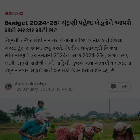
BUSINESS
Budget 2024-25: ચૂંટણી પહેલા ખેડૂતોને આપશે
મોદી સરકાર મોટી ભેટ
કેંદ્રની નરેંદ્ર મોદી સરકારે પોતાના બીજા કાર્યકાલનું છેલ્લા
બજટ ટૂંક સમયમાં રજુ કરશે. કેંદ્રીય નાણામંત્રી નિર્મલા
સીતારમણે 1 ફેબ્રુઆરી 2024ના રોજ 2024-25નું બજટ રજુ
કરશે. સૂત્રો પાસેથી મળી માહિતી મુજબ નવા નાણકીય બજટમાં
કેંદ્ર સરકાર ખેડૂતો અને શ્રમિકો ઉપર ધ્યાન દોરાવ્યું છે.
Amansinh Jadeja
29 January, 2024 01:15 PM IST