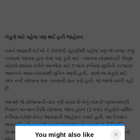
ખેડૂતો માટે પહેલા પણ થઈ હતી જાહેરાત
તમને જણાવી દઈએ કે 2019ની ચૂંટણીથી પહેલા પણ જે બજટ રજુ
કરવામાં આવ્યા હતા તેમા પણ ડૂતો માટે ત્યારના નાણામંત્રી પીયૂષ
ગોયલે મધ્યમ વર્ગને આકર્ષવા માટે 5 લાખ રૂપિયા સુધીની કરપાત્ર
આવકને આવકવેરામાંથી મુક્તિ આપી હતી. સાથે જ ખેડૂતો માટે
એક નવી યોજના શરૂ કરવાની વાત કરી હતી. જે આજે ચાલી રહી
છે.
આપણે જે યોજનાની વાત કરી રહ્યા છે તેનું નામ છે પ્રધાનમંત્રી
કિસાન સન્માન નિધિ યોજના. જેના હેઠળ 12 કરોડ ખેડૂતોને વાર્ષિક
રૂપિયા 6,000 રોકડ આપવાની જાહેરાત કરાઈ હતી. આ ઉપરાંત
અસંગઠિત ક્ષેત્ર સાથે સંકળાયેલા 50 કરોડ કામદારોની નિવૃત્તિ
પેન્શનમાં સરકારી યોગદાનનો પણ પ્રસ્તાવ મૂકવામાં આવ્યો હતો.
×
You might also like
જેનું આજે લાભ ખેડૂતો અને કામડારોને મળી રહ્યો છે.