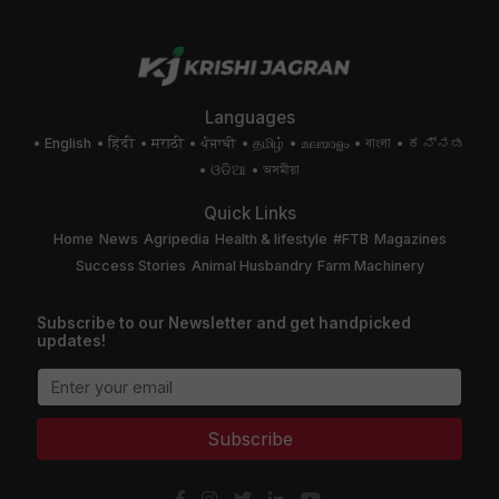
Languages
English
हिंदी
मराठी
ਪੰਜਾਬੀ
தமிழ்
മലയാളം
বাংলা
ಕನ್ನಡ
ଓଡିଆ
অসমীয়া
Quick Links
Home
News
Agripedia
Health & lifestyle
#FTB
Magazines
Success Stories
Animal Husbandry
Farm Machinery
Subscribe to our Newsletter and get handpicked
updates!
Subscribe