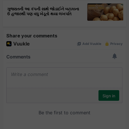
ગુજરાતની આ કંપની સાથે જોડાઈને બટાકાના
6 હજારથી પણ વધુ ખેડૂતો થયા લખપતિ
Share your comments