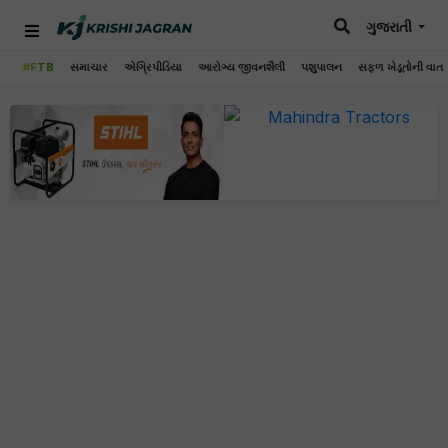
ગુજરાતી
#FTB
સમાચાર
એગ્રિપીડિયા
આરોગ્ય જીવનશૈલી
પશુપાલન
સફળ ખેડૂતોની વાત