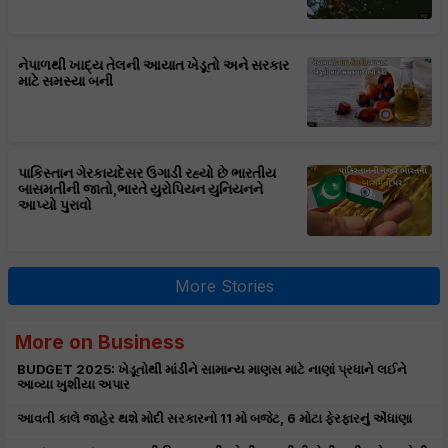
નેપાળથી ખાદ્ય તેલની આયાત ખેડૂતો અને સરકાર
માટે સમસ્યા બની
પાકિસ્તાન ગેરકાયદેસર ઉગાડી રહ્યો છે ભારતીય
બાસમતીની જાતો,ભારતે યુરોપિયન યુનિયનને
આપ્યો પુરાવો
More Stories
More on Business
BUDGET 2025: ખેડૂતોથી માંડીને સામાન્ય માણસ માટે નાણાં પ્રધાને લઈને
આવ્યા ખુશીયા અપાર
આવતી કાલે જાહેર થશે મોદી સરકારનો 11 મો બજેટ, 6 મોટા ફેરફારનું એંધાણા