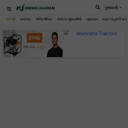
ગુજરાતી
#FTB
સમાચાર
એગ્રિપીડિયા
આરોગ્ય જીવનશૈલી
પશુપાલન
સફળ ખેડૂતોની વાત