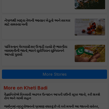
નેપાળથી ખાદ્ય તેલની આયાત ખેડૂતો અને સરકાર
માટે સમસ્યા બની
પાકિસ્તાન ગેરકાયદેસર ઉગાડી રહ્યો છે ભારતીય
બાસમતીની જાતો,ભારતે યુરોપિયન યુનિયનને
આપ્યો પુરાવો
More Stories
More on Kheti Badi
વૈજ્ઞાનિકોએ વિકસાવી અઢળક ઉત્પાદન આપતી ઘઉંની સૂપર જાતો, કરી શકશે
રોગ અને ગરમી સહન
જમીનમાં નાઇટ્રોજનનો પ્રમાણ વધારવું છે તો કરો મગની આ જાતનો વાવેતર,