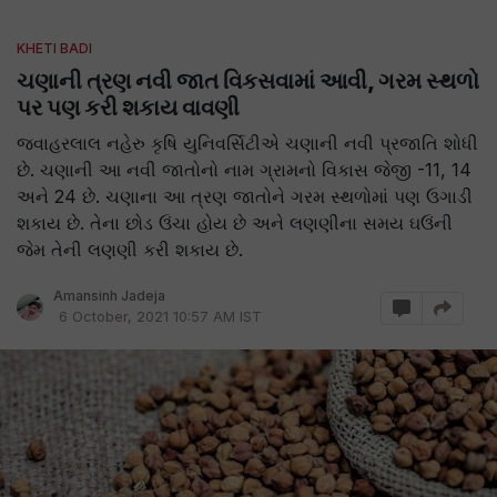
KHETI BADI
ચણાની ત્રણ નવી જાત વિકસવામાં આવી, ગરમ સ્થળો
પર પણ કરી શકાય વાવણી
જવાહરલાલ નહેરુ કૃષિ યુનિવર્સિટીએ ચણાની નવી પ્રજાતિ શોધી
છે. ચણાની આ નવી જાતોનો નામ ગ્રામનો વિકાસ જેજી -11, 14
અને 24 છે. ચણાના આ ત્રણ જાતોને ગરમ સ્થળોમાં પણ ઉગાડી
શકાય છે. તેના છોડ ઉંચા હોય છે અને લણણીના સમય ઘઉંની
જેમ તેની લણણી કરી શકાય છે.
Amansinh Jadeja
6 October, 2021 10:57 AM IST