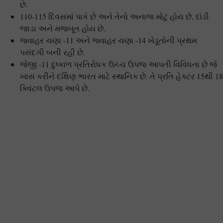
છે.
110-115 દિવસમાં પાકે છે અને તેનો અનાજ મોટું હોય છે, દાંડી
જાડા અને મજબૂત હોય છે.
જવાહર ચણા -11 અને જવાહર ચણા -14 ખેડૂતોની પ્રથમ
પસંદગી બની રહી છે.
જેજી -11 દુષ્કાળ પ્રતિરોધક ઉચ્ચ ઉપજ આપતી વિવિધતા છે જે
ખાસ કરીને દક્ષિણ ભારત માટે સ્થાનિક છે. તે પ્રતિ હેક્ટર 15થી 18
ક્વિંટલ ઉપજ આપે છે.