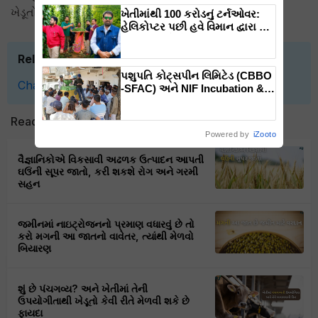
ખેડૂતો માટે 7 પ્રકારની ચણા તૈયાર કરવામાં આવી રહી છે.
ખેતીમાંથી 100 કરોડનું ટર્નઓવર:
હેલિકોપ્ટર પછી હવે વિમાન દ્વારા કૃષિ
ક્રાંતિ લાવશે ડૉ. રાજારામ ત્રિપાઠી
Related Topics
પશુપતિ કોટ્સપીન લિમિટેડ (CBBO
Chana
Farmers
New Varities
Agriculture
-SFAC) અને NIF Incubation &
Enterpreneurship Council,
ગાંધીનગરના સયુંકત ઉપક્રમે
Read next
જંબુસર કિસાન FPO ખાતે યોજાયું
Powered by
iZooto
દાળ મિલ મશીનનું ડેમોસ્ટ્રેશન
વૈજ્ઞાનિકોએ વિકસાવી અઢળક ઉત્પાદન આપતી
ઘઉંની સૂપર જાતો, કરી શકશે રોગ અને ગરમી
સહન
જમીનમાં નાઇટ્રોજનનો પ્રમાણ વધારવું છે તો
કરો મગની આ જાતનો વાવેતર, ત્યાંથી મેળવો
બિયારણ
શું છે પંચગવ્ય? અને ખેતીમાં તેની
ઉપયોગીતાથી ખેડૂતો કેવી રીતે મેળવી શકે છે
ફાયદા