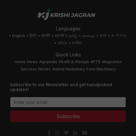
Languages
English
हिंदी
मराठी
ਪੰਜਾਬੀ
தமிழ்
മലയാളം
বাংলা
ಕನ್ನಡ
ଓଡିଆ
অসমীয়া
Quick Links
Home
News
Agripedia
Health & lifestyle
#FTB
Magazines
Success Stories
Animal Husbandry
Farm Machinery
Subscribe to our Newsletter and get handpicked
updates!
Subscribe