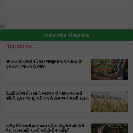
Subscribe Magazine
Top Stories
તાપમાનમાં વધારો થી શાકભાજીના પાકને થાય છે
નુકસાન, આમ કરો રક્ષણ
વૈજ્ઞાનિકોએ વિકસાવી અઢળક ઉત્પાદન આપતી
ઘઉંની સૂપર જાતો, કરી શકશે રોગ અને ગરમી સહન
ખરીફ સિઝનની શરૂઆત પહેલા ખેડૂતોને મોદીની
ભેટ, ખાતર માટે આપી કરોડોની સબસિડી