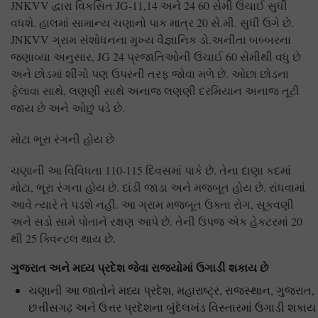
JNKVV દ્વારા વિકસિત JG-11,14 અને 24 60 સેમી ઉંચાઈ સુધી
વધશે. હાલમાં સામાન્ય ચણાનો પાક માત્ર 20 સે.મી. સુધી ઉગે છે.
JNKVV ગ્રામ સંશોધનના મુખ્ય વૈજ્ઞાનિક ડો.અનીતા બબ્બરના
જણાવ્યા અનુસાર, JG 24 પ્રજાતિઓની ઉંચાઈ 60 સેમીથી વધુ છે
અને છોડમાં શીંગો પણ ઉપરની તરફ જોવા મળે છે. ઓછા છોડના
ફેલાવા સાથે, લણણી સાથે અનાજ લણણી દરમિયાન અનાજ તૂટી
જાય છે અને ઓછું પડે છે.
મોટા ભૂરા રંગની હોય છે
ચણાની આ વિવિધતા 110-115 દિવસમાં પાકે છે. તેના દાણા કદમાં
મોટા, ભૂરા રંગના હોય છે. દાંડી જાડા અને મજબૂત હોય છે. રાંધવામાં
આવે ત્યારે તે પડશે નહીં. આ ગ્રામ મજબૂત ઉક્તા રોગ, સૂકવણી
અને સડો સામે પોતાને રક્ષણ આપે છે. તેની ઉપજ એક હેકટરમાં 20
થી 25 ક્વિન્ટલ થાય છે.
ગુજરાત અને મધ્ય પ્રદેશ જેવા રાજ્યોમાં ઉગાડી શકાય છે
ચણાની આ જાતોને મધ્ય પ્રદેશ, મહારાષ્ટ્ર, રાજસ્થાન, ગુજરાત,
છત્તીસગઢ઼ અને ઉત્તર પ્રદેશના બુંદેલખંડ વિસ્તારમાં ઉગાડી શકાય