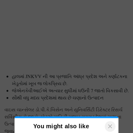
હાલમાં JNKVV ની આ પ્રજાતિ આંધ્ર પ્રદેશ અને કર્ણાટકના
ખેડૂતોમાં ખૂબ જ લોકપ્રિય છે.
જેએનકેવીઆઈએ અત્યાર સુધીમાં ધઉંની 7 જાતો વિકસાવી છે.
સૌથી વધુ મધ્ય પ્રદેશમાં થાય છે ચણાનો ઉત્પાદન
વાઇસ ચાન્સેલર ડો.પી.કે.બિસેન અને યુનિવર્સિટી ડિરેક્ટર રિસર્ચ
સર્વિસીસ ડો.જી.કે. કોટુએ માહિતી મુજબ સમગ્ર દેશમાં ચણાના
ઉત્પાદનમાં મધ્ય પ્રદેશ પ્રથમ અને કર્ણાટક બીજા ક્રમે છે.
×
You might also like
જવાહરલાલ નહેરુ એગ્રીકલ્ચરલ યુનિવર્સિટીની શરૂઆતથી