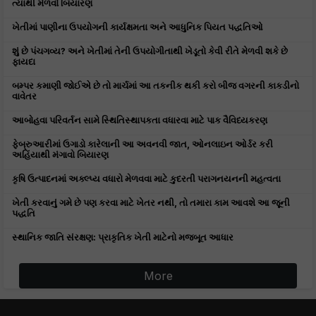
ત્યાંથી મેળવો બિયારણ
ખેતીમાં પાણીના ઉપયોગની કાર્યક્ષમતા અને આધુનિક પિયત પદ્ધતિઓ
શું છે પંચગવ્ય? અને ખેતીમાં તેની ઉપયોગીતાથી ખેડૂતો કેવી રીતે મેળવી શકે છે
ફાયદા
બમ્પર કમાણી જોઈએ છે તો માર્ચમાં આ તકનીક થકી કરો બીજ વગરની કાકડીનો
વાવેતર
આબોહવા પરિવર્તન સામે સ્થિતિસ્થાપકતા વધારવા માટે પાક વૈવિધ્યકરણ
ફેબ્રુઆરીમાં ઉગાડો કારેલાની આ અવનવી જાત, ઓનલાઇન ઓર્ડર કરી
અહિંયાથી મંગાવો બિયારણ
કૃષિ ઉત્પાદનમાં અક્લ્પ્ય વધારો મેળવવા માટે કુદરતી પરાગનયનની મહત્વતા
ખેતી કરવાનું ગમે છે પણ કરવા માટે ખેતર નથી, તો તમારા કામ આવશે આ જૂની
પદ્ધતિ
સ્થાનિક જાતિ સંરક્ષણ: પ્રાકૃતિક ખેતી માટેનો મજબૂત આધાર
More