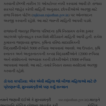
કરવાની છેલ્લી તારીખ 31 ઓક્ટોબર નક્કી કરવામાં આવી છે. રાજ્ય
સરકારે જાહેર કરેલી માહિતી અનુસાર, છોકરીઓએ અરજી માટે
રાજ કિસાન પોર્ટલ (
rajkisan.rajasthan.gov.in
) પર ઓનલાઇન
અરજી કરવાની રહેશે. આ માટે જરૂરી માહિતી આપવી પડશે.
રાજધાની જયપુર જિલ્લા પરિષદના કૃષિ નિયામક રાકેશ કુમાર
અટલએ પ્રોત્સાહક રકમ વિશે મીડિયાને માહિતી આપી હતી. રાકેશ
કુમારના જણાવ્યા મુજબ, કૃષિના વરિષ્ઠ માધ્યમિકની
વિદ્યાર્થીનીઓને 5000 રૂપિયા આપવામાં આવશે. આ ઉપરાંત, કૃષિ
સ્નાતક અને અનુસ્નાતકની કન્યા વિદ્યાર્થીઓને 12000 રૂપિયા
અને સંશોધનનો અભ્યાસ કરતી છોકરીઓને 15000 રૂપિયા
આપવામાં આવશે. આ માટે, તમારે નિયત સમય મર્યાદામાં અરજી
કરવાની રહેશે.
ડૉ ધરા કાપડિયા: એક એવી મહિલા જો બીજા મહિલાઓ માટે છે
પ્રેરણરૂપી, મુખ્યમંત્રીએ પણ કર્યુ સન્માન
તમને જણાવી દઈએ કે મુખ્યમંત્રી
sso.rajasthan.gov.in
) મારફતે
અનુપ્રતિ કોચિંગ યોજના અંતર્ગત ફ્રી
કોચિંગ