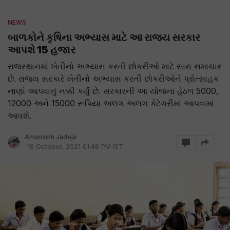
NEWS
બાળકોને કૃષિના અભ્યાસ માટે આ રાજ્ય સરકાર
આપશે 15 હજાર
રાજસ્થાનમાં ખેતીનો અભ્યાસ કરતી છોકરીઓ માટે સારા સમાચાર
છે. રાજ્ય સરકારે ખેતીનો અભ્યાસ કરતી છોકરીઓને પ્રોત્સાહક
નાણાં આપવાનું નક્કી કર્યું છે. સરકારની આ યોજના હેઠળ 5000,
12000 અને 15000 રૂપિયા અલગ અલગ કેટેગરીમાં આપવામાં
આવશે.
Amansinh Jadeja
16 October, 2021 01:48 PM IST