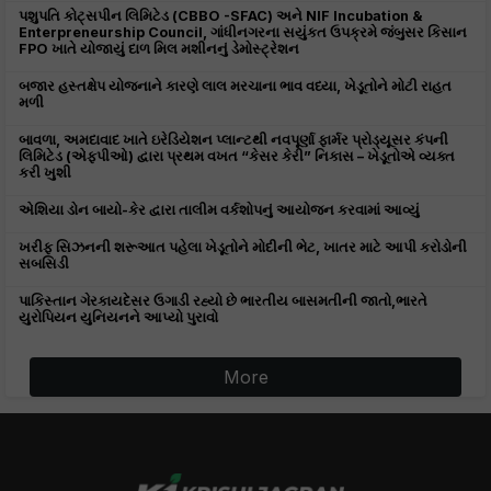
પશુપતિ કોટ્સપીન લિમિટેડ (CBBO -SFAC) અને NIF Incubation &
Enterpreneurship Council, ગાંધીનગરના સયુંકત ઉપક્રમે જંબુસર કિસાન
FPO ખાતે યોજાયું દાળ મિલ મશીનનું ડેમોસ્ટ્રેશન
બજાર હસ્તક્ષેપ યોજનાને કારણે લાલ મરચાના ભાવ વધ્યા, ખેડૂતોને મોટી રાહત
મળી
બાવળા, અમદાવાદ ખાતે ઇરેડિયેશન પ્લાન્ટથી નવપૂર્ણા ફાર્મર પ્રોડ્યૂસર કંપની
લિમિટેડ (એફપીઓ) દ્વારા પ્રથમ વખત “કેસર કેરી” નિકાસ – ખેડૂતોએ વ્યક્ત
કરી ખુશી
એશિયા ડોન બાયો-કેર દ્વારા તાલીમ વર્કશોપનું આયોજન કરવામાં આવ્યું
ખરીફ સિઝનની શરૂઆત પહેલા ખેડૂતોને મોદીની ભેટ, ખાતર માટે આપી કરોડોની
સબસિડી
પાકિસ્તાન ગેરકાયદેસર ઉગાડી રહ્યો છે ભારતીય બાસમતીની જાતો,ભારતે
યુરોપિયન યુનિયનને આપ્યો પુરાવો
More