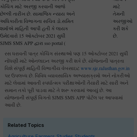
કોચિંગ માટે અરજી કરવાની આજે
માટે
છેલ્લી તારીખ છે. સામાજિક ન્યાય અને
તેમની
અધિકારીતા વિભાગના સચિવ ડો.સમિત
અરજીઓ
શર્માએ માહિતી આપી હતી કે લાયક
કરી શકે
ઉમેદવારો 15 ઓક્ટોબર 2021 સુધી
છે.
SJMS SMS APP દ્વારા sso portal (
રસ ધરાવતી પાત્ર કોચિંગ સંસ્થાઓ પણ 15 ઓક્ટોબર 2021 સુધી
નોંધણી માટે ઓનલાઇન અરજી કરી શકે છે. યોજનાની પાત્રતા
વિશે સંપૂર્ણ માહિતી વિભાગીય વેબસાઇટ
www.sje.raJasthan.gov.in
પર ઉપલબ્ધ છે. વિવિધ વ્યાવસાયિક અભ્યાસક્રમો અને નોકરીઓ
માટે લેવામાં આવતી સ્પર્ધાત્મક પરીક્ષાઓની તૈયારી માટે સારી અને
સમાન તકો પૂરી પાડવા માટે તે શરૂ કરવામાં આવ્યું છે. આ
યોજનાની સંપૂર્ણ વિગતો SJMS SMS APP પોર્ટલ પર આપવામાં
આવી છે.
Related Topics
Agriculture
Farmers
Studies
Students