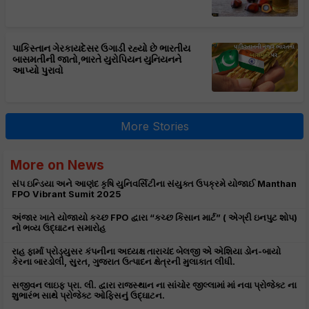
પાકિસ્તાન ગેરકાયદેસર ઉગાડી રહ્યો છે ભારતીય
બાસમતીની જાતો,ભારતે યુરોપિયન યુનિયનને
આપ્યો પુરાવો
More Stories
More on News
સંપ ઇન્ડિયા અને આણંદ કૃષિ યુનિવર્સિટીના સંયુક્ત ઉપક્રમે યોજાઈ Manthan
FPO Vibrant Sumit 2025
અંજાર ખાતે યોજાયો કચ્છ FPO દ્વારા “કચ્છ કિસાન માર્ટ” ( એગ્રી ઇનપુટ શોપ)
નો ભવ્ય ઉદ્ઘાટન સમારોહ
રાહ ફાર્મા પ્રોડ્યુસર કંપનીના અધ્યક્ષ તારાચંદ બેલજી એ એશિયા ડોન-બાયો
કેરના બારડોલી, સુરત, ગુજરાત ઉત્પાદન ક્ષેત્રની મુલાકાત લીધી.
સજીવન લાઇફ પ્રા. લી. દ્વારા રાજસ્થાન ના સાંચોર જીલ્લામાં માં નવા પ્રોજેક્ટ ના
શુભારંભ સાથે પ્રોજેક્ટ ઓફિસનું ઉદ્ઘાટન.