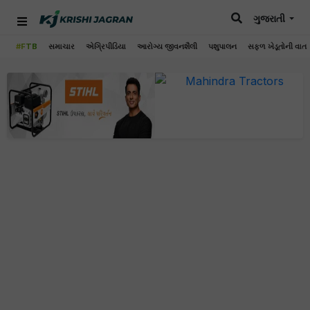
ગુજરાતી
#FTB
સમાચાર
એગ્રિપીડિયા
આરોગ્ય જીવનશૈલી
પશુપાલન
સફળ ખેડૂતોની વાત