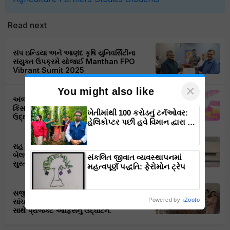
Read next
સંપ ઇન્ડિયા અને આણંદ કૃષિ યુનિવર્સિટીના
સંયુક્ત ઉપક્રમે યોજાઈ Manthan FPO
Vibrant Sumit 2025
×
You might also like
અંજાર ખાતે યોજાયો કચ્છ FPO દ્વારા “કચ્છ
કિસાન માર્ટ” ( એગ્રી ઇનપુટ શોપ) નો ભવ્ય
ખેતીમાંથી 100 કરોડનું ટર્નઓવર:
ઉદ્ઘાટન સમારોહ
હેલિકોપ્ટર પછી હવે વિમાન દ્વારા કૃષિ
ક્રાંતિ લાવશે ડૉ. રાજારામ ત્રિપાઠી
રાહ ફાર્મા પ્રોડ્યુસર કંપનીના અધ્યક્ષ તારાચંદ
બેલજી એ એશિયા ડોન-બાયો કેરના બારડોલી,
સંકલિત જીવાત વ્યવસ્થાપનમાં
સુરત, ગુજરાત ઉત્પાદન ક્ષેત્રની મુલાકાત લીધી.
મહત્વપૂર્ણ પદ્ધતિ: ફેરોમોન ટ્રેપ
સજીવન લાઇફ પ્રા. લી. દ્વારા રાજસ્થાન ના
Powered by
iZooto
સાંચોર જીલ્લામાં માં નવા પ્રોજેક્ટ ના શુભારંભ
સાથે પ્રોજેક્ટ ઓફિસનું ઉદ્ઘાટન.