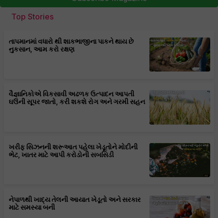
Top Stories
તાપમાનમાં વધારો થી શાકભાજીના પાકને થાય છે
નુકસાન, આમ કરો રક્ષણ
વૈજ્ઞાનિકોએ વિકસાવી અઢળક ઉત્પાદન આપતી
ઘઉંની સૂપર જાતો, કરી શકશે રોગ અને ગરમી સહન
ખરીફ સિઝનની શરૂઆત પહેલા ખેડૂતોને મોદીની
ભેટ, ખાતર માટે આપી કરોડોની સબસિડી
નેપાળથી ખાદ્ય તેલની આયાત ખેડૂતો અને સરકાર
માટે સમસ્યા બની