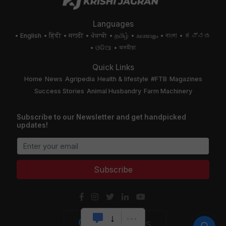
Languages
English
हिंदी
मराठी
ਪੰਜਾਬੀ
தமிழ்
മലയാളം
বাংলা
ಕನ್ನಡ
ଓଡିଆ
অসমীয়া
Quick Links
Home
News
Agripedia
Health & lifestyle
#FTB
Magazines
Success Stories
Animal Husbandry
Farm Machinery
Subscribe to our Newsletter and get handpicked
updates!
Subscribe